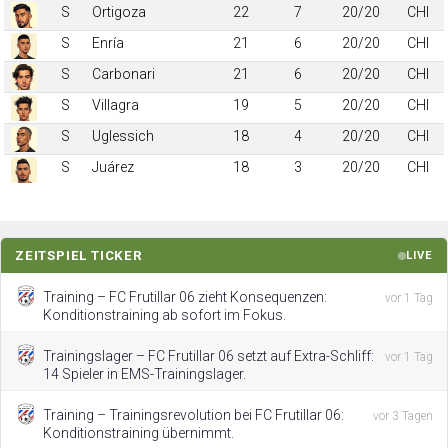
S
Ortigoza
22
7
20/20
CHI
S
Enría
21
6
20/20
CHI
S
Carbonari
21
6
20/20
CHI
S
Villagra
19
5
20/20
CHI
S
Uglessich
18
4
20/20
CHI
S
Juárez
18
3
20/20
CHI
ZEITSPIEL TICKER
LIVE
Training – FC Frutillar 06 zieht Konsequenzen:
vor 1 Tag
Konditionstraining ab sofort im Fokus.
Trainingslager – FC Frutillar 06 setzt auf Extra-Schliff:
vor 1 Tag
14 Spieler in EMS-Trainingslager.
Training – Trainingsrevolution bei FC Frutillar 06:
vor 3 Tagen
Konditionstraining übernimmt.