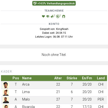
+14.5% Verhandlungsgeschick
TEAMCHEMIE
3
3
KONTO
Gespielt von: KingNoah
Dabei seit: 24.04.15
Letztes Login: 06.08. 07:11 Uhr
Noch ohne Titel.
KADER:
Pos
Name
Alter
Stärke
En/Fm
Land
T
Arca
22
7
20/20
CHI
T
Lima
21
6
20/20
CHI
A
Malo
27
7
20/20
PER
A
Rivarola
22
7
17/13
CHI