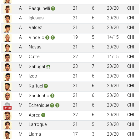
A
21
6
20/20
CHI
Pasquinelli
A
Iglesias
21
6
20/20
CHI
A
Valdez
21
5
20/20
CHI
A
19
5
14/15
CHI
Vincello
A
Navas
21
5
20/20
CHI
M
Cufré
22
7
14/15
CHI
M
23
7
20/20
CHI
Sabugal
M
Izco
21
6
20/20
CHI
M
21
6
20/20
CHI
Raffael
M
21
6
20/20
CHI
Sandrinho
M
21
6
20/20
CHI
Echenique
✚ 10
M
22
6
20/20
CHI
Abrea
M
Larroque
21
5
20/20
CHI
M
Llama
17
3
20/20
CHI