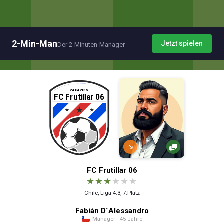
2-Min-Man
Jetzt spielen
Der 2-Minuten-Manager
↘
FC Frutillar 06
★
★
★
★
★
★
Chile, Liga 4.3, 7.Platz
Fabián D´Alessandro
Manager · 45 Jahre