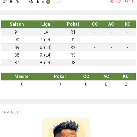
04.06.26
85.709.944 €
Maidana
(S 5/19)
Saison
Liga
Pokal
CC
AC
KC
91
L4
R1
-
-
-
90
7. (L4)
R2
-
-
-
89
6. (L4)
R2
-
-
-
88
9. (L4)
R3
-
-
-
87
8. (L4)
R3
-
-
-
Meister
Pokal
CC
AC
KC
0
0
0
0
0
TRAINER: