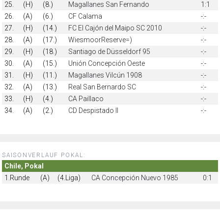
25.
(H)
(8.)
Magallanes San Fernando
1:1
26.
(A)
(6.)
CF Calama
-:-
27.
(H)
(14.)
FC El Cajón del Maipo SC 2010
-:-
28.
(A)
(17.)
WiesmoorReserve=)
-:-
29.
(H)
(18.)
Santiago de Düsseldorf 95
-:-
30.
(A)
(15.)
Unión Concepción Oeste
-:-
31.
(H)
(11.)
Magallanes Vilcún 1908
-:-
32.
(A)
(13.)
Real San Bernardo SC
-:-
33.
(H)
(4.)
CA Paillaco
-:-
34.
(A)
(2.)
CD Despistado II
-:-
SAISONVERLAUF POKAL:
Chile, Pokal
1.Runde
(A)
(4.Liga)
CA Concepción Nuevo 1985
0:1