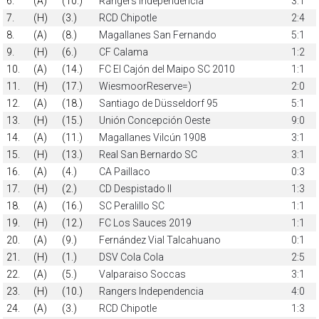
6.
(A)
(10.)
Rangers Independencia
3:1
7.
(H)
(3.)
RCD Chipotle
2:4
8.
(A)
(8.)
Magallanes San Fernando
5:1
9.
(H)
(6.)
CF Calama
1:2
10.
(A)
(14.)
FC El Cajón del Maipo SC 2010
1:1
11.
(H)
(17.)
WiesmoorReserve=)
2:0
12.
(A)
(18.)
Santiago de Düsseldorf 95
5:1
13.
(H)
(15.)
Unión Concepción Oeste
9:0
14.
(A)
(11.)
Magallanes Vilcún 1908
3:1
15.
(H)
(13.)
Real San Bernardo SC
3:1
16.
(A)
(4.)
CA Paillaco
0:3
17.
(H)
(2.)
CD Despistado II
1:3
18.
(A)
(16.)
SC Peralillo SC
1:1
19.
(H)
(12.)
FC Los Sauces 2019
1:1
20.
(A)
(9.)
Fernández Vial Talcahuano
0:1
21.
(H)
(1.)
DSV Cola Cola
2:5
22.
(A)
(5.)
Valparaiso Soccas
3:1
23.
(H)
(10.)
Rangers Independencia
4:0
24.
(A)
(3.)
RCD Chipotle
1:3