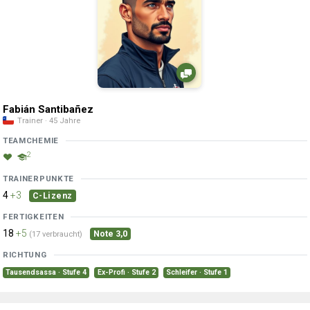
Fabián Santibañez
Trainer · 45 Jahre
TEAMCHEMIE
2
TRAINERPUNKTE
4
+3
C-Lizenz
FERTIGKEITEN
18
+5
Note 3,0
(17 verbraucht)
RICHTUNG
Tausendsassa · Stufe 4
Ex-Profi · Stufe 2
Schleifer · Stufe 1