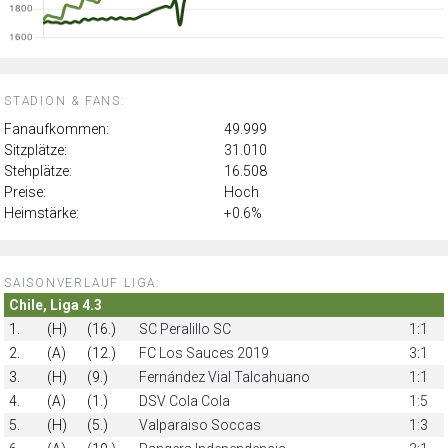
STADION & FANS:
Fanaufkommen:
49.999
Sitzplätze:
31.010
Stehplätze:
16.508
Preise:
Hoch
Heimstärke:
+0.6%
SAISONVERLAUF LIGA:
Chile, Liga 4.3
1.
(H)
(16.)
SC Peralillo SC
1:1
2.
(A)
(12.)
FC Los Sauces 2019
3:1
3.
(H)
(9.)
Fernández Vial Talcahuano
1:1
4.
(A)
(1.)
DSV Cola Cola
1:5
5.
(H)
(5.)
Valparaiso Soccas
1:3