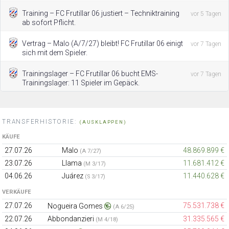
Training – FC Frutillar 06 justiert – Techniktraining
vor 5 Tagen
ab sofort Pflicht.
Vertrag – Malo (A/7/27) bleibt! FC Frutillar 06 einigt
vor 7 Tagen
sich mit dem Spieler.
Trainingslager – FC Frutillar 06 bucht EMS-
vor 7 Tagen
Trainingslager: 11 Spieler im Gepäck.
TRANSFERHISTORIE:
(AUSKLAPPEN)
KÄUFE
27.07.26
Malo
48.869.899 €
(A 7/27)
23.07.26
Llama
11.681.412 €
(M 3/17)
04.06.26
Juárez
11.440.628 €
(S 3/17)
VERKÄUFE
27.07.26
75.531.738 €
Nogueira Gomes
(A 6/25)
22.07.26
Abbondanzieri
31.335.565 €
(M 4/18)