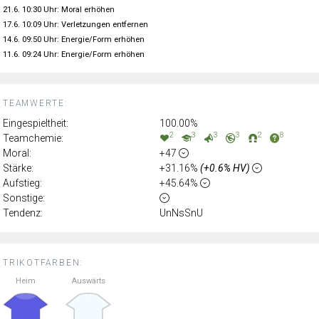
21.6. 10:30 Uhr: Moral erhöhen
17.6. 10:09 Uhr: Verletzungen entfernen
14.6. 09:50 Uhr: Energie/Form erhöhen
11.6. 09:24 Uhr: Energie/Form erhöhen
TEAMWERTE:
Eingespieltheit:
100.00%
2
3
3
3
2
8
Teamchemie:
Moral:
+47
Stärke:
+31.16%
(+0.6% HV)
Aufstieg:
+45.64%
Sonstige:
Tendenz:
UnNsSnU
TRIKOTFARBEN:
Heim
Auswärts