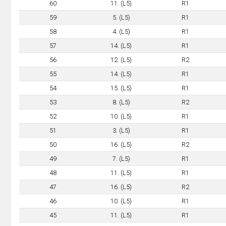
60
11. (L5)
R1
59
5. (L5)
R1
58
4. (L5)
R1
57
14. (L5)
R1
56
12. (L5)
R2
55
14. (L5)
R1
54
15. (L5)
R1
53
8. (L5)
R2
52
10. (L5)
R1
51
3. (L5)
R1
50
16. (L5)
R2
49
7. (L5)
R1
48
11. (L5)
R1
47
16. (L5)
R2
46
10. (L5)
R1
45
11. (L5)
R1