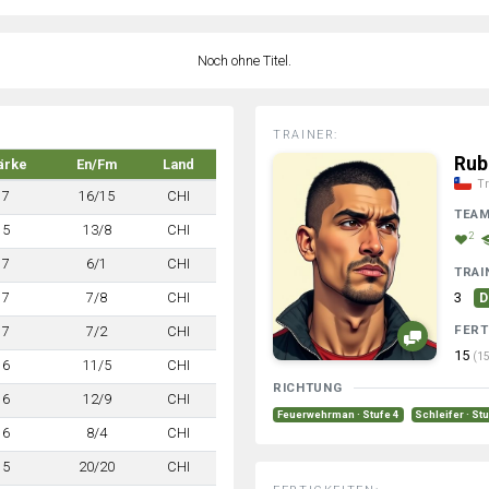
Noch ohne Titel.
TRAINER:
Rub
ärke
En/Fm
Land
Tr
7
16/15
CHI
TEA
5
13/8
CHI
2
7
6/1
CHI
TRAI
7
7/8
CHI
3
D
FERT
7
7/2
CHI
15
(15
6
11/5
CHI
RICHTUNG
6
12/9
CHI
Feuerwehrman · Stufe 4
Schleifer · St
6
8/4
CHI
5
20/20
CHI