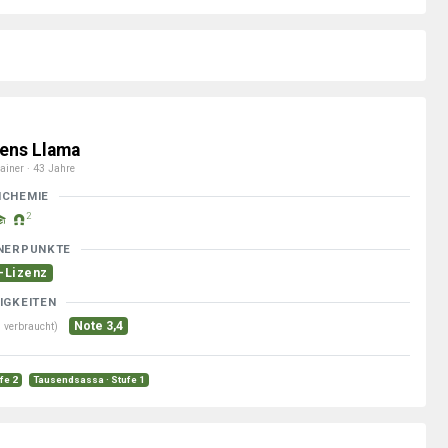
ens Llama
ainer · 43 Jahre
MCHEMIE
2
NERPUNKTE
-Lizenz
IGKEITEN
Note 3,4
 verbraucht)
ufe 2
Tausendsassa · Stufe 1