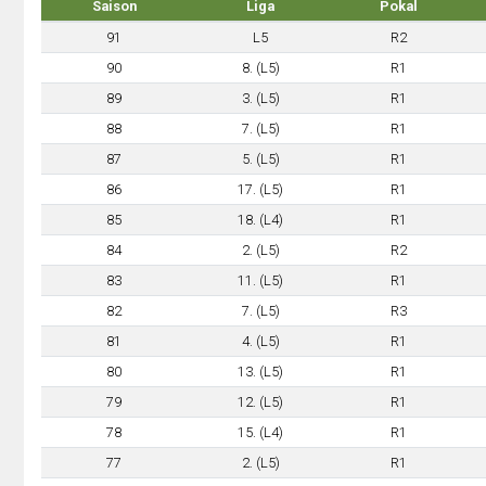
Saison
Liga
Pokal
91
L5
R2
90
8. (L5)
R1
89
3. (L5)
R1
88
7. (L5)
R1
87
5. (L5)
R1
86
17. (L5)
R1
85
18. (L4)
R1
84
2. (L5)
R2
83
11. (L5)
R1
82
7. (L5)
R3
81
4. (L5)
R1
80
13. (L5)
R1
79
12. (L5)
R1
78
15. (L4)
R1
77
2. (L5)
R1