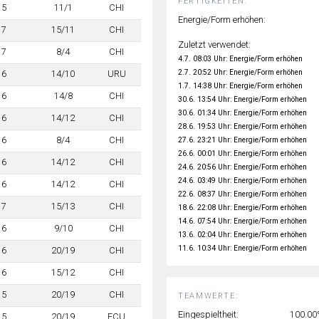
FERTIGKEITEN:
5
11/1
CHI
Energie/Form erhöhen:
7
15/11
CHI
Zuletzt verwendet:
7
8/4
CHI
4.7. 08:03 Uhr: Energie/Form erhöhen
2.7. 20:52 Uhr: Energie/Form erhöhen
6
14/10
URU
1.7. 14:38 Uhr: Energie/Form erhöhen
6
14/8
CHI
30.6. 13:54 Uhr: Energie/Form erhöhen
30.6. 01:34 Uhr: Energie/Form erhöhen
6
14/12
CHI
28.6. 19:53 Uhr: Energie/Form erhöhen
6
8/4
CHI
27.6. 23:21 Uhr: Energie/Form erhöhen
26.6. 00:01 Uhr: Energie/Form erhöhen
6
14/12
CHI
24.6. 20:56 Uhr: Energie/Form erhöhen
24.6. 03:49 Uhr: Energie/Form erhöhen
6
14/12
CHI
22.6. 08:37 Uhr: Energie/Form erhöhen
7
15/13
CHI
18.6. 22:08 Uhr: Energie/Form erhöhen
14.6. 07:54 Uhr: Energie/Form erhöhen
6
9/10
CHI
13.6. 02:04 Uhr: Energie/Form erhöhen
11.6. 10:34 Uhr: Energie/Form erhöhen
6
20/19
CHI
6
15/12
CHI
5
20/19
CHI
TEAMWERTE:
Eingespieltheit:
100.0
5
20/19
ECU