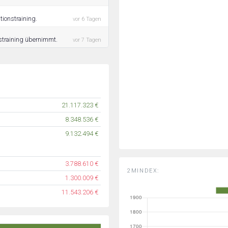
tionstraining.
vor 6 Tagen
nstraining übernimmt.
vor 7 Tagen
21.117.323 €
8.348.536 €
9.132.494 €
3.788.610 €
2MINDEX:
1.300.009 €
11.543.206 €