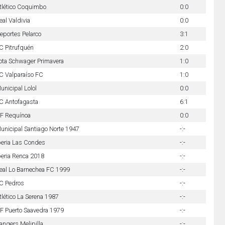
tlético Coquimbo
0:0
eal Valdivia
0:0
eportes Pelarco
3:1
C Pitrufquén
2:0
ota Schwager Primavera
1:0
C Valparaíso FC
1:0
unicipal Lolol
0:0
C Antofagasta
6:1
F Requínoa
0:0
unicipal Santiago Norte 1947
-:-
beria Las Condes
-:-
beria Renca 2018
-:-
eal Lo Barnechea FC 1999
-:-
C Pedros
-:-
tlético La Serena 1987
-:-
F Puerto Saavedra 1979
-:-
angers Melipilla
-:-