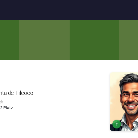
inta de Tilcoco
★
 2.Platz
↑