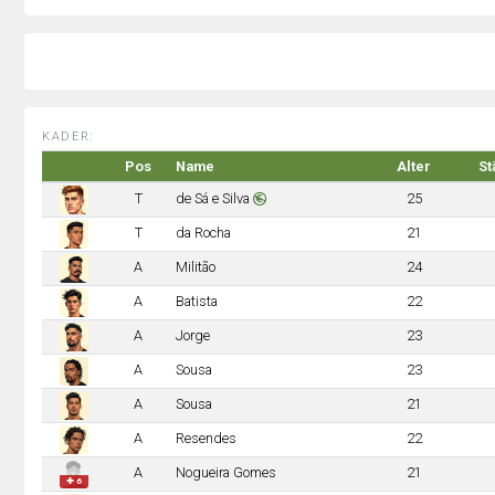
KADER:
Pos
Name
Alter
St
T
de Sá e Silva
25
T
da Rocha
21
A
Militão
24
A
Batista
22
A
Jorge
23
A
Sousa
23
A
Sousa
21
A
Resendes
22
A
Nogueira Gomes
21
✚ 6