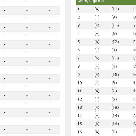
Chile, Liga 5.3
-
-
-
1.
(A)
(10.)
R
-
-
-
2.
(H)
(9.)
D
-
-
-
3.
(A)
(11.)
S
-
-
-
4.
(H)
(6.)
L
-
-
-
5.
(A)
(12.)
F
-
-
-
6.
(H)
(3.)
M
-
-
-
7.
(A)
(17.)
S
-
-
-
8.
(H)
(4.)
C
-
-
-
9.
(A)
(15.)
M
-
-
-
10.
(H)
(8.)
I
-
-
-
11.
(A)
(7.)
I
-
-
-
12.
(H)
(5.)
R
-
-
-
13.
(A)
(18.)
F
-
-
-
14.
(H)
(14.)
A
-
-
-
15.
(A)
(16.)
C
-
-
-
16.
(A)
(1.)
R