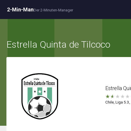
2-Min-Man
Der 2-Minuten-Manager
Estrella Quinta de Tilcoco
Estrella Qu
★
★
★
★
★
Chile, Liga 5.3,