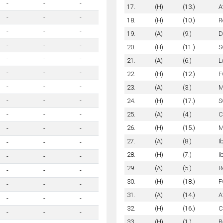
-
-
-
17.
(H)
(13.)
A
-
-
-
18.
(H)
(10.)
R
-
-
-
19.
(A)
(9.)
D
-
-
-
20.
(H)
(11.)
S
-
-
-
21.
(A)
(6.)
L
-
-
-
22.
(H)
(12.)
F
-
-
-
23.
(A)
(3.)
M
24.
(H)
(17.)
S
-
-
-
25.
(A)
(4.)
C
-
-
-
26.
(H)
(15.)
M
-
-
-
27.
(A)
(8.)
I
-
-
-
28.
(H)
(7.)
I
-
-
-
29.
(A)
(5.)
R
-
-
-
30.
(H)
(18.)
F
-
-
-
31.
(A)
(14.)
A
-
-
-
32.
(H)
(16.)
C
-
-
-
33.
(H)
(1.)
R