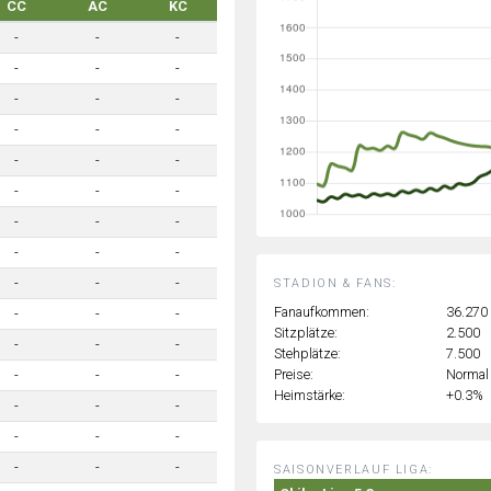
CC
AC
KC
-
-
-
-
-
-
-
-
-
-
-
-
-
-
-
-
-
-
-
-
-
-
-
-
-
-
-
STADION & FANS:
Fanaufkommen:
36.270
-
-
-
Sitzplätze:
2.500
-
-
-
Stehplätze:
7.500
Preise:
Normal
-
-
-
Heimstärke:
+0.3%
-
-
-
-
-
-
-
-
-
SAISONVERLAUF LIGA: