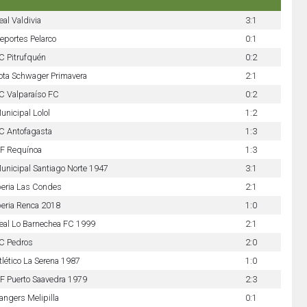
eal Valdivia
3:1
eportes Pelarco
0:1
C Pitrufquén
0:2
ota Schwager Primavera
2:1
C Valparaíso FC
0:2
unicipal Lolol
1:2
C Antofagasta
1:3
F Requínoa
1:3
unicipal Santiago Norte 1947
3:1
beria Las Condes
2:1
beria Renca 2018
1:0
eal Lo Barnechea FC 1999
2:1
C Pedros
2:0
tlético La Serena 1987
1:0
F Puerto Saavedra 1979
2:3
angers Melipilla
0:1