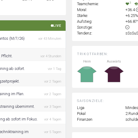
3
Teamchemie:
Moral:
+36.4
Stärke:
+6.25
Aufstieg:
+66.8
LIVE
Sonstige:
Tendenz:
sSsSu
Santos (M/7/26)
vor 43 Minuten
TRIKOTFARBEN:
 Pflicht.
vor 4 Stunden
Heim
Auswärts
ining ab sofort.
vor 1 Tag
zeitprojekt.
vor 2 Tagen
raining im Plan.
vor 2 Tagen
SAISONZIELE:
nstraining übernimmt.
vor 3 Tagen
Liga
Mindest
Pokal
2.Rund
ing ab sofort im Fokus.
Finanzen
schulde
vor 4 Tagen
Techniktraining im
vor 5 Tagen