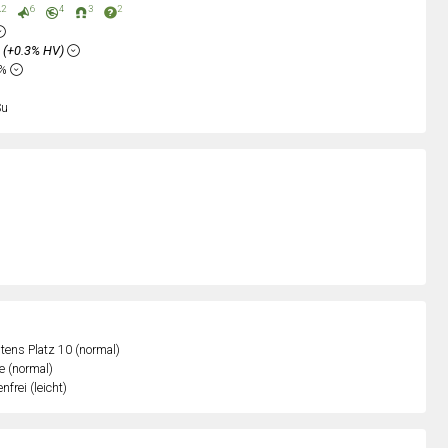
2
6
4
3
2
%
(+0.3% HV)
7%
Su
ens Platz 10 (normal)
e (normal)
nfrei (leicht)