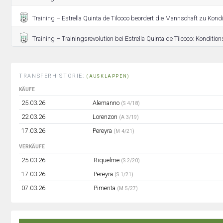
Training – Estrella Quinta de Tilcoco beordert die Mannschaft zu Kondi
Training – Trainingsrevolution bei Estrella Quinta de Tilcoco: Konditio
TRANSFERHISTORIE:
(AUSKLAPPEN)
KÄUFE
25.03.26
Alemanno
(S 4/18)
22.03.26
Lorenzon
(A 3/19)
17.03.26
Pereyra
(M 4/21)
VERKÄUFE
25.03.26
Riquelme
(S 2/20)
17.03.26
Pereyra
(S 1/21)
07.03.26
Pimenta
(M 5/27)