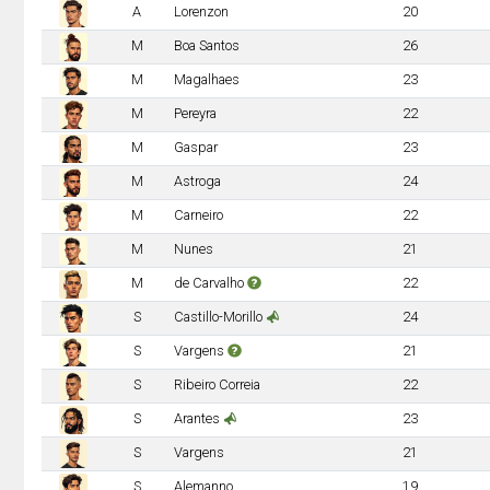
A
Lorenzon
20
M
Boa Santos
26
M
Magalhaes
23
M
Pereyra
22
M
Gaspar
23
M
Astroga
24
M
Carneiro
22
M
Nunes
21
M
de Carvalho
22
S
Castillo-Morillo
24
S
Vargens
21
S
Ribeiro Correia
22
S
Arantes
23
S
Vargens
21
S
Alemanno
19