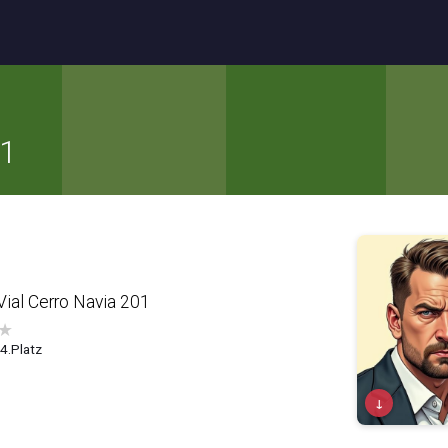
01
ial Cerro Navia 201
★
 4.Platz
↓