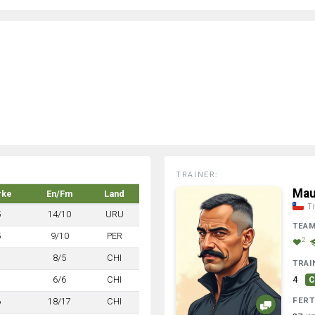
TRAINER:
Mau
rke
En/Fm
Land
Tr
5
14/10
URU
TEA
5
9/10
PER
2
7
8/5
CHI
TRAI
7
6/6
CHI
4
C
FERT
6
18/17
CHI