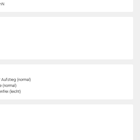
nN
r Aufstieg (normal)
e (normal)
nfrei (leicht)