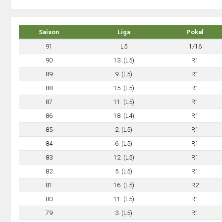
Saison
Liga
Pokal
91
L5
1/16
90
13. (L5)
R1
89
9. (L5)
R1
88
15. (L5)
R1
87
11. (L5)
R1
86
18. (L4)
R1
85
2. (L5)
R1
84
6. (L5)
R1
83
12. (L5)
R1
82
5. (L5)
R1
81
16. (L5)
R2
80
11. (L5)
R1
79
3. (L5)
R1