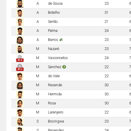
A
de Sousa
23
A
Botelho
31
A
Serrão
21
A
Palma
24
A
Barros
23
M
Nazaré
23
M
Vasconcelos
24
✚ 4
M
Sanchez
22
✚ 9
M
do Vale
22
M
Resende
30
M
Hermida
30
M
Rosa
30
M
Laranjeiro
22
S
Bosingwa
23
S
Resendes
24