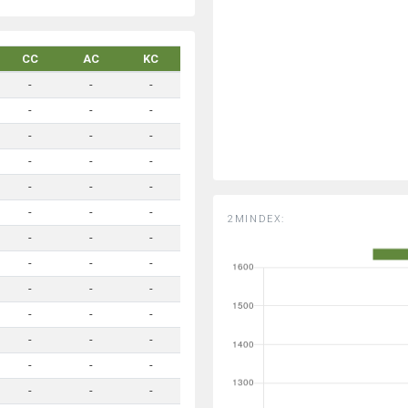
CC
AC
KC
-
-
-
-
-
-
-
-
-
-
-
-
-
-
-
-
-
-
2MINDEX:
-
-
-
-
-
-
-
-
-
-
-
-
-
-
-
-
-
-
-
-
-