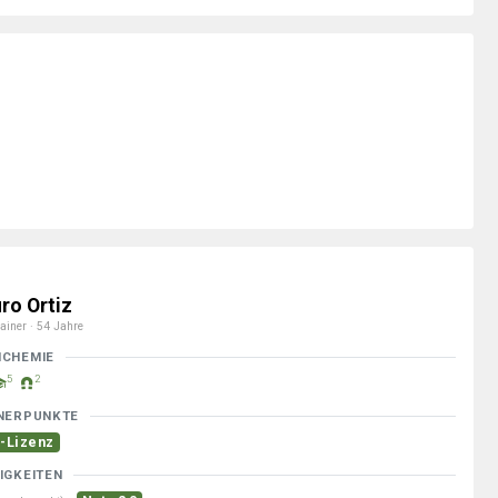
ro Ortiz
ainer · 54 Jahre
MCHEMIE
5
2
NERPUNKTE
-Lizenz
IGKEITEN