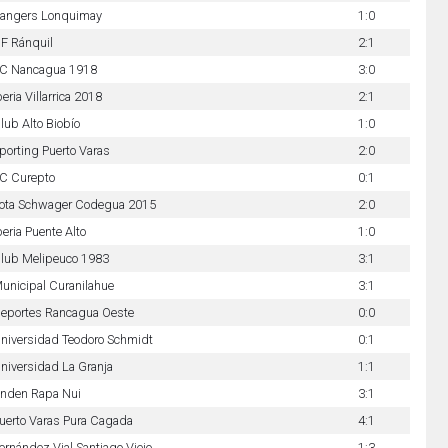
angers Lonquimay
1:0
F Ránquil
2:1
C Nancagua 1918
3:0
beria Villarrica 2018
2:1
lub Alto Biobío
1:0
porting Puerto Varas
2:0
C Curepto
0:1
ota Schwager Codegua 2015
2:0
beria Puente Alto
1:0
lub Melipeuco 1983
3:1
unicipal Curanilahue
3:1
eportes Rancagua Oeste
0:0
niversidad Teodoro Schmidt
0:1
niversidad La Granja
1:1
nden Rapa Nui
3:1
uerto Varas Pura Cagada
4:1
ernández Vial Santiago Viejo
1:3