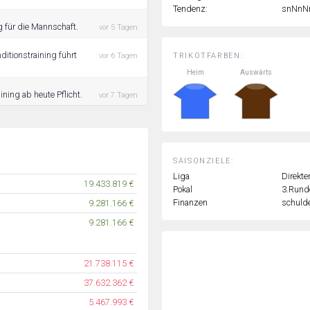
Tendenz:
snNnN
g für die Mannschaft.
vor 5 Tagen
itionstraining führt
TRIKOTFARBEN:
vor 6 Tagen
Heim
Auswärts
ning ab heute Pflicht.
vor 7 Tagen
SAISONZIELE:
Liga
Direkte
19.433.819 €
Pokal
3.Rund
Finanzen
schulde
9.281.166 €
9.281.166 €
21.738.115 €
37.632.362 €
5.467.993 €