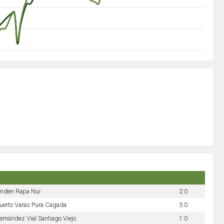
nden Rapa Nui
2:0
uerto Varas Pura Cagada
5:0
ernández Vial Santiago Viejo
1:0