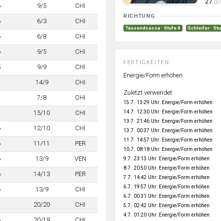
27
(27
6
9/5
CHI
RICHTUNG
6
6/3
CHI
Tausendsassa · Stufe 4
Schleifer · St
6
6/8
CHI
6
9/5
CHI
FERTIGKEITEN:
5
9/9
CHI
Energie/Form erhöhen:
7
14/9
CHI
Zuletzt verwendet:
7
7/8
CHI
15.7. 13:29 Uhr: Energie/Form erhöhen
14.7. 12:30 Uhr: Energie/Form erhöhen
7
15/10
CHI
13.7. 21:46 Uhr: Energie/Form erhöhen
6
12/10
CHI
13.7. 00:37 Uhr: Energie/Form erhöhen
11.7. 14:57 Uhr: Energie/Form erhöhen
6
11/11
PER
10.7. 08:18 Uhr: Energie/Form erhöhen
6
13/9
VEN
9.7. 23:13 Uhr: Energie/Form erhöhen
8.7. 20:50 Uhr: Energie/Form erhöhen
6
14/13
PER
7.7. 14:42 Uhr: Energie/Form erhöhen
6.7. 19:57 Uhr: Energie/Form erhöhen
6
13/9
CHI
6.7. 00:31 Uhr: Energie/Form erhöhen
7
20/20
CHI
5.7. 02:42 Uhr: Energie/Form erhöhen
4.7. 01:20 Uhr: Energie/Form erhöhen
6
20/19
CHI