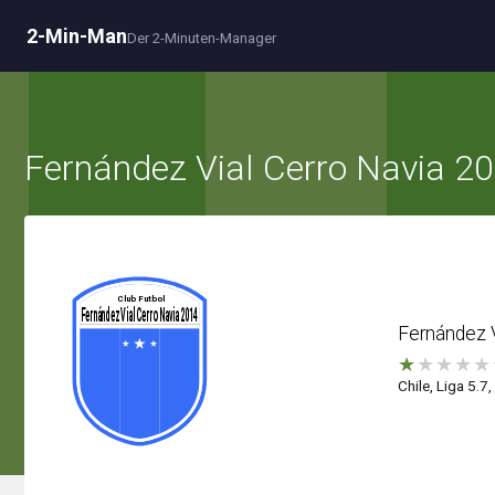
2-Min-Man
Der 2-Minuten-Manager
Fernández Vial Cerro Navia 2
Fernández V
★
★
★
★
★
Chile, Liga 5.7,