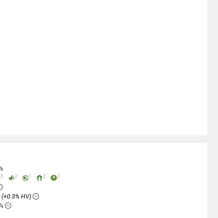
0%
5
2
1
2
2
%
(+0.3% HV)
8%