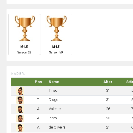
M-L5
M-L5
S
aison
62
S
aison
59
KADER:
Pos
Name
Alter
Stä
T
Tineo
31
T
Diogo
31
A
Valente
26
A
Pinto
23
A
de Oliveira
21