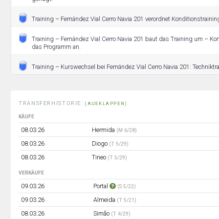
Training – Fernández Vial Cerro Navia 201 verordnet Konditionstrainin
Training – Fernández Vial Cerro Navia 201 baut das Training um – Kond
das Programm an.
Training – Kurswechsel bei Fernández Vial Cerro Navia 201: Techniktrai
TRANSFERHISTORIE:
(AUSKLAPPEN)
KÄUFE
08.03.26
Hermida
(M 6/28)
08.03.26
Diogo
(T 5/29)
08.03.26
Tineo
(T 5/29)
VERKÄUFE
09.03.26
Portal
(S 5/22)
09.03.26
Almeida
(T 5/21)
08.03.26
Simão
(T 4/29)