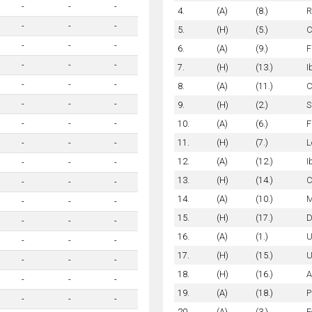
-
-
-
4.
(A)
(8.)
R
-
-
-
5.
(H)
(5.)
C
-
-
-
6.
(A)
(9.)
F
-
-
-
7.
(H)
(13.)
I
-
-
-
8.
(A)
(11.)
C
-
-
-
9.
(H)
(2.)
S
10.
(A)
(6.)
F
-
-
-
11.
(H)
(7.)
L
-
-
-
12.
(A)
(12.)
I
-
-
-
13.
(H)
(14.)
C
-
-
-
14.
(A)
(10.)
M
-
-
-
15.
(H)
(17.)
D
-
-
-
16.
(A)
(1.)
U
-
-
-
17.
(H)
(15.)
U
-
-
-
18.
(H)
(16.)
A
-
-
-
19.
(A)
(18.)
P
-
-
-
20.
(A)
(3.)
F