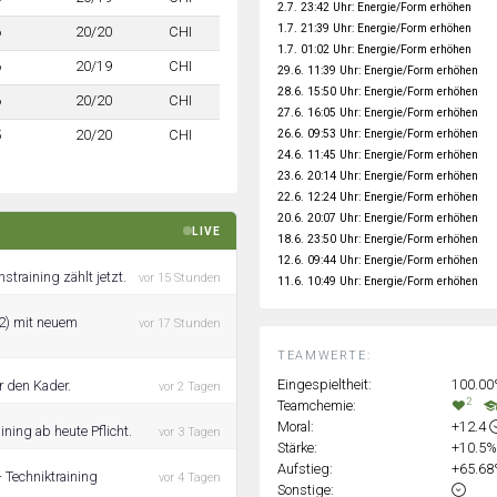
2.7. 23:42 Uhr: Energie/Form erhöhen
1.7. 21:39 Uhr: Energie/Form erhöhen
6
20/20
CHI
1.7. 01:02 Uhr: Energie/Form erhöhen
6
20/19
CHI
29.6. 11:39 Uhr: Energie/Form erhöhen
28.6. 15:50 Uhr: Energie/Form erhöhen
6
20/20
CHI
27.6. 16:05 Uhr: Energie/Form erhöhen
26.6. 09:53 Uhr: Energie/Form erhöhen
5
20/20
CHI
24.6. 11:45 Uhr: Energie/Form erhöhen
23.6. 20:14 Uhr: Energie/Form erhöhen
22.6. 12:24 Uhr: Energie/Form erhöhen
20.6. 20:07 Uhr: Energie/Form erhöhen
LIVE
18.6. 23:50 Uhr: Energie/Form erhöhen
12.6. 09:44 Uhr: Energie/Form erhöhen
straining zählt jetzt.
vor 15 Stunden
11.6. 10:49 Uhr: Energie/Form erhöhen
22) mit neuem
vor 17 Stunden
TEAMWERTE:
Eingespieltheit:
100.0
r den Kader.
vor 2 Tagen
2
Teamchemie:
Moral:
+12.4
ning ab heute Pflicht.
vor 3 Tagen
Stärke:
+10.5
Aufstieg:
+65.6
 Techniktraining
vor 4 Tagen
Sonstige: