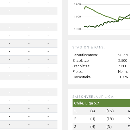
-
-
-
-
-
-
-
-
-
-
-
-
-
-
-
-
-
-
STADION & FANS:
-
-
-
Fanaufkommen:
23.773
-
-
-
Sitzplätze:
2.500
Stehplätze:
7.500
-
-
-
Preise:
Normal
-
-
-
Heimstärke:
+0.3%
-
-
-
-
-
-
SAISONVERLAUF LIGA:
-
-
-
Chile, Liga 5.7
-
-
-
1.
(A)
(16.)
A
-
-
-
2.
(H)
(18.)
P
-
-
-
3.
(H)
(3.)
F