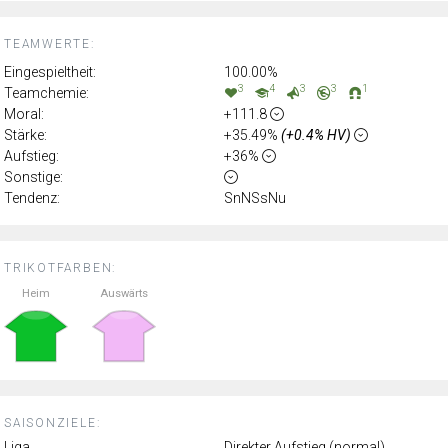
TEAMWERTE:
Eingespieltheit:
100.00%
3
4
3
3
1
Teamchemie:
Moral:
+111.8
Stärke:
+35.49%
(+0.4% HV)
Aufstieg:
+36%
Sonstige:
Tendenz:
SnNSsNu
TRIKOTFARBEN:
Heim
Auswärts
SAISONZIELE:
Liga
Direkter Aufstieg (normal)