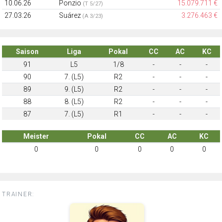
10.06.26
Ponzio
15.079.711 €
(T 5/27)
27.03.26
Suárez
3.276.463 €
(A 3/23)
Saison
Liga
Pokal
CC
AC
KC
91
L5
1/8
-
-
-
90
7. (L5)
R2
-
-
-
89
9. (L5)
R2
-
-
-
88
8. (L5)
R2
-
-
-
87
7. (L5)
R1
-
-
-
Meister
Pokal
CC
AC
KC
0
0
0
0
0
TRAINER: