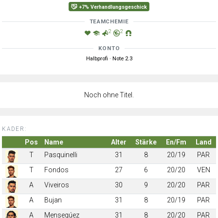
+7% Verhandlungsgeschick
TEAMCHEMIE
2
2
KONTO
Halbprofi · Note 2.3
Noch ohne Titel.
KADER:
Pos
Name
Alter
Stärke
En/Fm
Land
T
Pasquinelli
31
8
20/19
PAR
T
Fondos
27
6
20/20
VEN
A
Viveiros
30
9
20/20
PAR
A
Bujan
31
8
20/19
PAR
A
Mensegúez
31
8
20/20
PAR