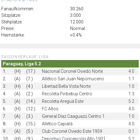
Fanaufkommen:
30.260
Sitzplätze:
3.000
Stehplätze:
12.000
Preise:
Normal
Heimstärke:
+0.4%
SAISONVERLAUF LIGA:
Paraguay, Liga 5.2
1.
(H)
(17.)
Nacional Coronel Oviedo Norte
4:0
2.
(A)
(7.)
Atlético San Juan Nepomuceno
1:1
3.
(H)
(4.)
Libertad Bella Vista Norte
1:0
4.
(A)
(2.)
Recoleta Piribebuy Centro
1:3
5.
(A)
(14.)
Recoleta Areguá Este
5:2
6.
(H)
(12.)
FC Altos
4:0
7.
(A)
(3.)
General Díaz Caaguazú Centro 1
1:0
8.
(H)
(15.)
Atlético Capiatá
4:0
9.
(A)
(5.)
Club Coronel Oviedo Este 1959
0:1
10.
(H)
(9.)
Deportivo Concepción Alto 1901
5:1