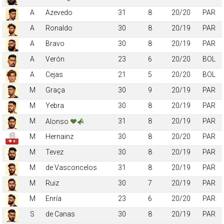
A
Azevedo
31
8
20/20
PAR
A
Ronaldo
30
8
20/19
PAR
A
Bravo
30
8
20/19
PAR
A
Verón
23
6
20/20
BOL
A
Cejas
21
5
20/20
BOL
M
Graça
30
9
20/19
PAR
M
Yebra
30
8
20/19
PAR
M
31
8
20/19
PAR
Alonso
M
Hernainz
30
8
20/20
PAR
✚ 9
M
Tevez
30
8
20/19
PAR
M
de Vasconcelos
31
8
20/19
PAR
M
Ruiz
30
7
20/19
PAR
M
Enría
23
6
20/20
PAR
S
de Canas
30
8
20/19
PAR