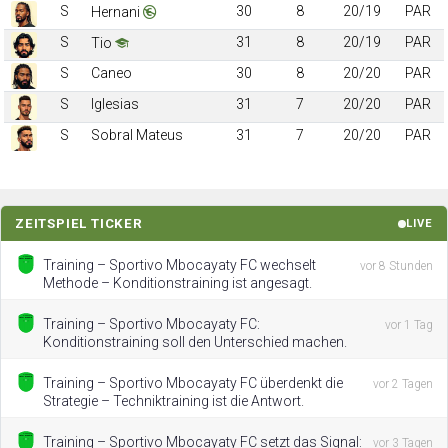
S
30
8
20/19
PAR
Hernani
S
31
8
20/19
PAR
Tio
S
Caneo
30
8
20/20
PAR
S
Iglesias
31
7
20/20
PAR
S
Sobral Mateus
31
7
20/20
PAR
ZEITSPIEL TICKER
LIVE
Training – Sportivo Mbocayaty FC wechselt
vor 8 Stunden
Methode – Konditionstraining ist angesagt.
Training – Sportivo Mbocayaty FC:
vor 1 Tag
Konditionstraining soll den Unterschied machen.
Training – Sportivo Mbocayaty FC überdenkt die
vor 2 Tagen
Strategie – Techniktraining ist die Antwort.
Training – Sportivo Mbocayaty FC setzt das Signal:
vor 3 Tagen