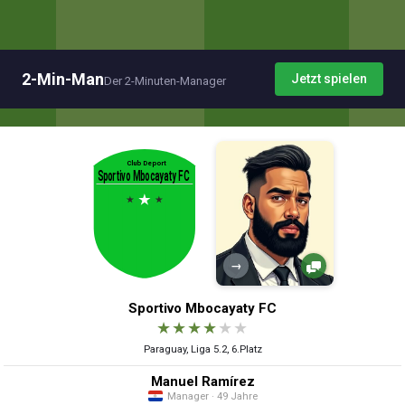
2-Min-Man
Jetzt spielen
Der 2-Minuten-Manager
→
Sportivo Mbocayaty FC
★
★
★
★
★
★
Paraguay, Liga 5.2, 6.Platz
Manuel Ramírez
Manager · 49 Jahre