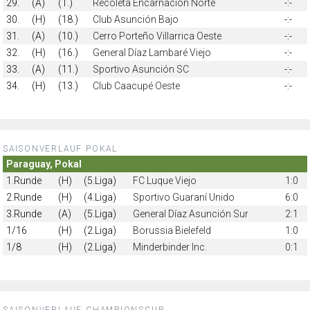
29.
(A)
(1.)
Recoleta Encarnación Norte
-:-
30.
(H)
(18.)
Club Asunción Bajo
-:-
31.
(A)
(10.)
Cerro Porteño Villarrica Oeste
-:-
32.
(H)
(16.)
General Díaz Lambaré Viejo
-:-
33.
(A)
(11.)
Sportivo Asunción SC
-:-
34.
(H)
(13.)
Club Caacupé Oeste
-:-
SAISONVERLAUF POKAL:
Paraguay, Pokal
1.Runde
(H)
(5.Liga)
FC Luque Viejo
1:0
2.Runde
(H)
(4.Liga)
Sportivo Guaraní Unido
6:0
3.Runde
(A)
(5.Liga)
General Díaz Asunción Sur
2:1
1/16
(H)
(2.Liga)
Borussia Bielefeld
1:0
1/8
(H)
(2.Liga)
Minderbinder Inc.
0:1
SAISONVERLAUF CHAMPIONSCUP