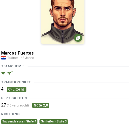
Marcos Fuertes
Trainer · 42 Jahre
TEAMCHEMIE
2
TRAINERPUNKTE
4
C-Lizenz
FERTIGKEITEN
27
Note 2,0
(15 verbraucht)
RICHTUNG
Tausendsassa · Stufe 4
Schleifer · Stufe 3