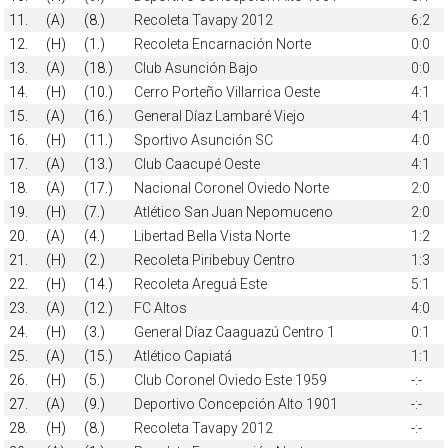
11.
(A)
(8.)
Recoleta Tavapy 2012
6:2
12.
(H)
(1.)
Recoleta Encarnación Norte
0:0
13.
(A)
(18.)
Club Asunción Bajo
0:0
14.
(H)
(10.)
Cerro Porteño Villarrica Oeste
4:1
15.
(A)
(16.)
General Díaz Lambaré Viejo
4:1
16.
(H)
(11.)
Sportivo Asunción SC
4:0
17.
(A)
(13.)
Club Caacupé Oeste
4:1
18.
(A)
(17.)
Nacional Coronel Oviedo Norte
2:0
19.
(H)
(7.)
Atlético San Juan Nepomuceno
2:0
20.
(A)
(4.)
Libertad Bella Vista Norte
1:2
21.
(H)
(2.)
Recoleta Piribebuy Centro
1:3
22.
(H)
(14.)
Recoleta Areguá Este
5:1
23.
(A)
(12.)
FC Altos
4:0
24.
(H)
(3.)
General Díaz Caaguazú Centro 1
0:1
25.
(A)
(15.)
Atlético Capiatá
1:1
26.
(H)
(5.)
Club Coronel Oviedo Este 1959
-:-
27.
(A)
(9.)
Deportivo Concepción Alto 1901
-:-
28.
(H)
(8.)
Recoleta Tavapy 2012
-:-