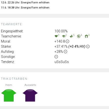
12.6. 22:26 Uhr: Energie/Form erhöhen
11.6. 18:38 Uhr: Energie/Form erhöhen
TEAMWERTE:
Eingespieltheit:
100.00%
3
2
5
4
4
Teamchemie:
Moral:
+140.8
Stärke:
+37.41%
(+0.4% HV)
Aufstieg:
+28%
Sonstige:
Tendenz:
uSsSuSs
TRIKOTFARBEN:
Heim
Auswärts