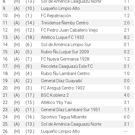
8.
(H)
(13.)
Sol de América Caaguazú Norte
1:1
9.
(A)
(10.)
Luqueño Limpio Alto
0:1
10.
(H)
(1.)
FC Repatriación
1:2
11.
(A)
(14.)
Trinidense Ñemby Centro
2:0
12.
(H)
(12.)
FC Pedro Juan Caballero Viejo
2:1
13.
(A)
(18.)
Atlético Luque FC 1932
8:2
14.
(H)
(6.)
Sol de América Limpio Sur
0:1
15.
(A)
(5.)
Rubio Ñu Luque Sur 2009
0:2
16.
(A)
(7.)
FC Nueva Germania 1928
1:2
17.
(H)
(9.)
Recoleta Caaguazú Este FC
0:1
18.
(H)
(4.)
Rubio Ñu Lambaré Centro
1:0
19.
(A)
(2.)
General Díaz Guayaibí
0:0
20.
(H)
(3.)
FC Areguá Centro 1902
1:0
21.
(A)
(17.)
BSC Koblenz 2
4:0
22.
(H)
(15.)
Atlético Yby Yaú
3:1
23.
(A)
(11.)
General Díaz Lambaré Sur 1951
1:1
24.
(H)
(16.)
Sportivo Tagua Mbarete
6:0
25.
(A)
(13.)
Sol de América Caaguazú Norte
3:1
26.
(H)
(10.)
Luqueño Limpio Alto
-:-