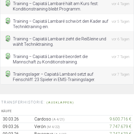
Training – Capiatá Lambaré hält am Kurs fest:
vor 4 Tagen
Konditionstraining bleibt Programm.
Training – Capiatá Lambaré schwört den Kader auf
vor 5 Tagen
Techniktraining ein.
Training – Capiatá Lambaré zieht die Reißleine und
vor 6 Tagen
wählt Techniktraining.
Training – Capiatá Lambaré beordert die
vor 7 Tagen
Mannschaft zu Konditionstraining.
Trainingslager – Capiatá Lambaré setzt auf
vor 7 Tagen
Feinschliff: 23 Spieler in EMS-Trainingslager.
TRANSFERHISTORIE:
(AUSKLAPPEN)
KÄUFE
30.03.26
Cardoso
9.600.716 €
(A 4/21)
09.03.26
Verón
7.747.679 €
(M 4/22)