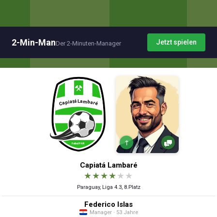
2-Min-Man
Jetzt spielen
Der 2-Minuten-Manager
↑
Capiatá Lambaré
★
★
★
★
★
★
Paraguay, Liga 4.3, 8.Platz
Federico Islas
Manager · 53 Jahre