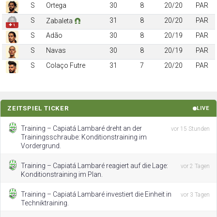
S
Ortega
30
8
20/20
PAR
S
31
8
20/20
PAR
Zabaleta
✚ 1
S
Adão
30
8
20/19
PAR
S
Navas
30
8
20/19
PAR
S
Colaço Futre
31
7
20/20
PAR
ZEITSPIEL TICKER
LIVE
Training – Capiatá Lambaré dreht an der
vor 15 Stunden
Trainingsschraube: Konditionstraining im
Vordergrund.
Training – Capiatá Lambaré reagiert auf die Lage:
vor 2 Tagen
Konditionstraining im Plan.
Training – Capiatá Lambaré investiert die Einheit in
vor 3 Tagen
Techniktraining.