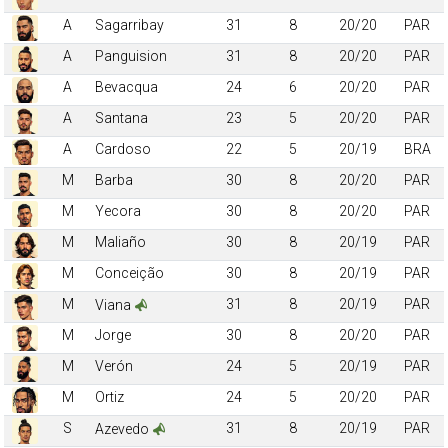
A
Sagarribay
31
8
20/20
PAR
A
Panguision
31
8
20/20
PAR
A
Bevacqua
24
6
20/20
PAR
A
Santana
23
5
20/20
PAR
A
Cardoso
22
5
20/19
BRA
M
Barba
30
8
20/20
PAR
M
Yecora
30
8
20/20
PAR
M
Maliaño
30
8
20/19
PAR
M
Conceição
30
8
20/19
PAR
M
31
8
20/19
PAR
Viana
M
Jorge
30
8
20/20
PAR
M
Verón
24
5
20/19
PAR
M
Ortiz
24
5
20/20
PAR
S
31
8
20/19
PAR
Azevedo