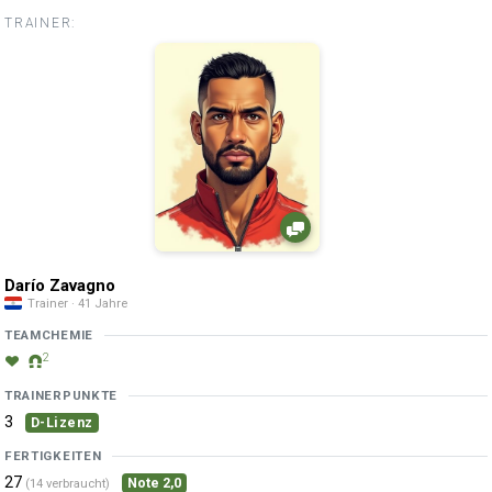
TRAINER:
Darío Zavagno
Trainer · 41 Jahre
TEAMCHEMIE
2
TRAINERPUNKTE
3
D-Lizenz
FERTIGKEITEN
27
Note 2,0
(14 verbraucht)