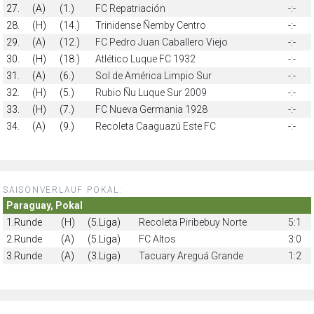
27.
(A)
(1.)
FC Repatriación
-:-
28.
(H)
(14.)
Trinidense Ñemby Centro
-:-
29.
(A)
(12.)
FC Pedro Juan Caballero Viejo
-:-
30.
(H)
(18.)
Atlético Luque FC 1932
-:-
31.
(A)
(6.)
Sol de América Limpio Sur
-:-
32.
(H)
(5.)
Rubio Ñu Luque Sur 2009
-:-
33.
(H)
(7.)
FC Nueva Germania 1928
-:-
34.
(A)
(9.)
Recoleta Caaguazú Este FC
-:-
SAISONVERLAUF POKAL:
Paraguay, Pokal
1.Runde
(H)
(5.Liga)
Recoleta Piribebuy Norte
5:1
2.Runde
(A)
(5.Liga)
FC Altos
3:0
3.Runde
(A)
(3.Liga)
Tacuary Areguá Grande
1:2