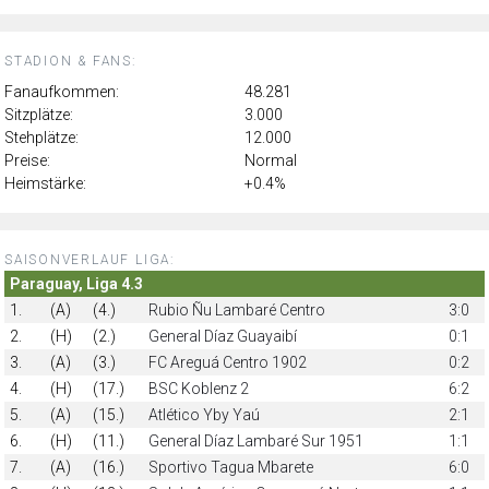
STADION & FANS:
Fanaufkommen:
48.281
Sitzplätze:
3.000
Stehplätze:
12.000
Preise:
Normal
Heimstärke:
+0.4%
SAISONVERLAUF LIGA:
Paraguay, Liga 4.3
1.
(A)
(4.)
Rubio Ñu Lambaré Centro
3:0
2.
(H)
(2.)
General Díaz Guayaibí
0:1
3.
(A)
(3.)
FC Areguá Centro 1902
0:2
4.
(H)
(17.)
BSC Koblenz 2
6:2
5.
(A)
(15.)
Atlético Yby Yaú
2:1
6.
(H)
(11.)
General Díaz Lambaré Sur 1951
1:1
7.
(A)
(16.)
Sportivo Tagua Mbarete
6:0