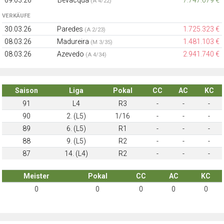
09.03.26
Bevacqua
7.747.679 €
(A 4/22)
VERKÄUFE
30.03.26
Paredes
1.725.323 €
(A 2/23)
08.03.26
Madureira
1.481.103 €
(M 3/35)
08.03.26
Azevedo
2.941.740 €
(A 4/34)
Saison
Liga
Pokal
CC
AC
KC
91
L4
R3
-
-
-
90
2. (L5)
1/16
-
-
-
89
6. (L5)
R1
-
-
-
88
9. (L5)
R2
-
-
-
87
14. (L4)
R2
-
-
-
Meister
Pokal
CC
AC
KC
0
0
0
0
0