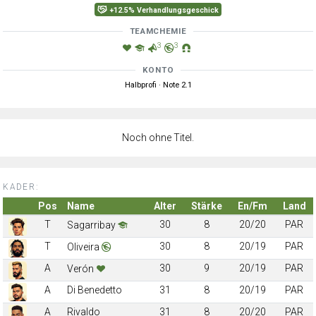
+12.5% Verhandlungsgeschick
TEAMCHEMIE
3
3
KONTO
Halbprofi · Note 2.1
Noch ohne Titel.
KADER:
Pos
Name
Alter
Stärke
En/Fm
Land
T
30
8
20/20
PAR
Sagarribay
T
30
8
20/19
PAR
Oliveira
A
30
9
20/19
PAR
Verón
A
Di Benedetto
31
8
20/19
PAR
A
Rivaldo
31
8
20/20
PAR