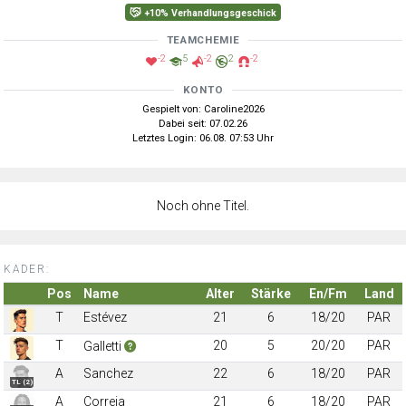
+10% Verhandlungsgeschick
TEAMCHEMIE
-2
5
-2
2
-2
KONTO
Gespielt von: Caroline2026
Dabei seit: 07.02.26
Letztes Login: 06.08. 07:53 Uhr
Noch ohne Titel.
KADER:
Pos
Name
Alter
Stärke
En/Fm
Land
T
Estévez
21
6
18/20
PAR
T
20
5
20/20
PAR
Galletti
A
Sanchez
22
6
18/20
PAR
TL (2)
A
Correia
21
6
18/20
PAR