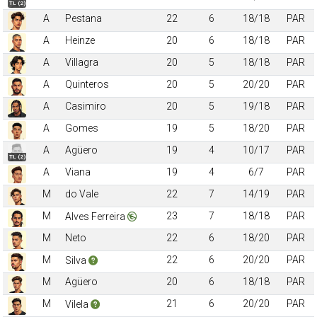
TL (2)
A
Pestana
22
6
18/18
PAR
A
Heinze
20
6
18/18
PAR
A
Villagra
20
5
18/18
PAR
A
Quinteros
20
5
20/20
PAR
A
Casimiro
20
5
19/18
PAR
A
Gomes
19
5
18/20
PAR
A
Agüero
19
4
10/17
PAR
TL (2)
A
Viana
19
4
6/7
PAR
M
do Vale
22
7
14/19
PAR
M
23
7
18/18
PAR
Alves Ferreira
M
Neto
22
6
18/20
PAR
M
22
6
20/20
PAR
Silva
M
Agüero
20
6
18/18
PAR
M
21
6
20/20
PAR
Vilela