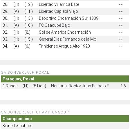
28.
(H)
(12.)
Libertad Villarrica Este
-:-
29.
(A)
(11.)
Libertad Capiatá Viejo
-:-
30.
(H)
(13.)
Deportivo Encarnación Sur 1939
-:-
31.
(A)
(10.)
FC Caacupé Bajo
-:-
32.
(H)
(8.)
Sol de América Encarnación
-:-
33.
(H)
(15.)
General Díaz Fernando de la Mo
-:-
34.
(A)
(6.)
Trinidense Areguá Alto 1920
-:-
SAISONVERLAUF POKAL:
Paraguay, Pokal
1.Runde
(H)
(5.Liga)
Nacional Doctor Juan Eulogio E
1:6
SAISONVERLAUF CHAMPIONSCUP
Championscup
Keine Teilnahme