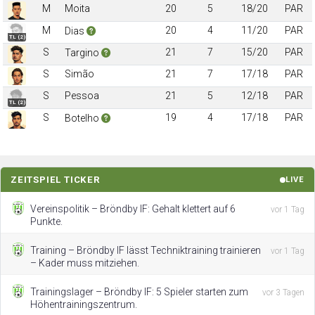
M
Moita
20
5
18/20
PAR
M
20
4
11/20
PAR
Dias
TL (2)
S
21
7
15/20
PAR
Targino
S
Simão
21
7
17/18
PAR
S
Pessoa
21
5
12/18
PAR
TL (2)
S
19
4
17/18
PAR
Botelho
ZEITSPIEL TICKER
LIVE
Vereinspolitik – Bröndby IF: Gehalt klettert auf 6
vor 1 Tag
Punkte.
Training – Bröndby IF lässt Techniktraining trainieren
vor 1 Tag
– Kader muss mitziehen.
Trainingslager – Bröndby IF: 5 Spieler starten zum
vor 3 Tagen
Höhentrainingszentrum.