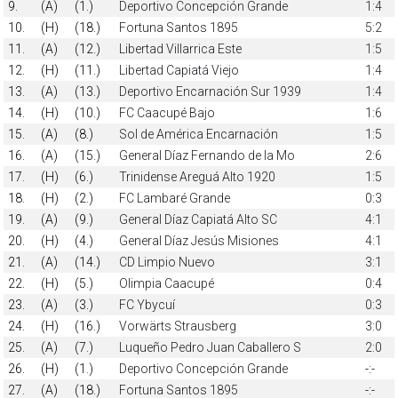
9.
(A)
(1.)
Deportivo Concepción Grande
1:4
10.
(H)
(18.)
Fortuna Santos 1895
5:2
11.
(A)
(12.)
Libertad Villarrica Este
1:5
12.
(H)
(11.)
Libertad Capiatá Viejo
1:4
13.
(A)
(13.)
Deportivo Encarnación Sur 1939
1:4
14.
(H)
(10.)
FC Caacupé Bajo
1:6
15.
(A)
(8.)
Sol de América Encarnación
1:5
16.
(A)
(15.)
General Díaz Fernando de la Mo
2:6
17.
(H)
(6.)
Trinidense Areguá Alto 1920
1:5
18.
(H)
(2.)
FC Lambaré Grande
0:3
19.
(A)
(9.)
General Díaz Capiatá Alto SC
4:1
20.
(H)
(4.)
General Díaz Jesús Misiones
4:1
21.
(A)
(14.)
CD Limpio Nuevo
3:1
22.
(H)
(5.)
Olimpia Caacupé
0:4
23.
(A)
(3.)
FC Ybycuí
0:3
24.
(H)
(16.)
Vorwärts Strausberg
3:0
25.
(A)
(7.)
Luqueño Pedro Juan Caballero S
2:0
26.
(H)
(1.)
Deportivo Concepción Grande
-:-
27.
(A)
(18.)
Fortuna Santos 1895
-:-