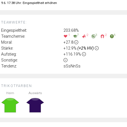
9.6. 17:38 Uhr: Eingespieltheit erhöhen
TEAMWERTE:
Eingespieltheit:
203.68%
-1
7
-2
3
-2
6
Teamchemie:
Moral:
+27.8
Stärke:
+12.9%
(+2% HV)
Aufstieg:
+116.19%
Sonstige:
Tendenz:
sSsNnSs
TRIKOTFARBEN:
Heim
Auswärts