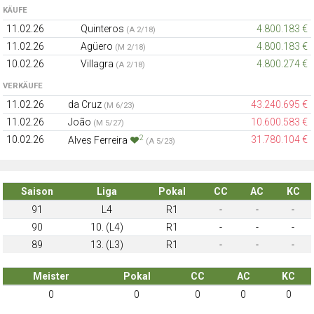
KÄUFE
11.02.26
Quinteros
4.800.183 €
(A 2/18)
11.02.26
Agüero
4.800.183 €
(M 2/18)
10.02.26
Villagra
4.800.274 €
(A 2/18)
VERKÄUFE
11.02.26
da Cruz
43.240.695 €
(M 6/23)
11.02.26
João
10.600.583 €
(M 5/27)
2
10.02.26
31.780.104 €
Alves Ferreira
(A 5/23)
Saison
Liga
Pokal
CC
AC
KC
91
L4
R1
-
-
-
90
10. (L4)
R1
-
-
-
89
13. (L3)
R1
-
-
-
Meister
Pokal
CC
AC
KC
0
0
0
0
0