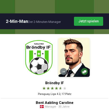
2-Min-Man
Jetzt spielen
Der 2-Minuten-Manager
→
Bröndby IF
★
★
★
★
★
★
Paraguay, Liga 4.2, 17.Platz
Bent Aabling Caroline
Manager · 35 Jahre