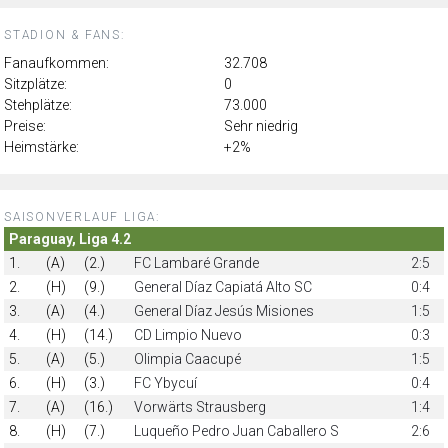
STADION & FANS:
Fanaufkommen:
32.708
Sitzplätze:
0
Stehplätze:
73.000
Preise:
Sehr niedrig
Heimstärke:
+2%
SAISONVERLAUF LIGA:
Paraguay, Liga 4.2
1.
(A)
(2.)
FC Lambaré Grande
2:5
2.
(H)
(9.)
General Díaz Capiatá Alto SC
0:4
3.
(A)
(4.)
General Díaz Jesús Misiones
1:5
4.
(H)
(14.)
CD Limpio Nuevo
0:3
5.
(A)
(5.)
Olimpia Caacupé
1:5
6.
(H)
(3.)
FC Ybycuí
0:4
7.
(A)
(16.)
Vorwärts Strausberg
1:4
8.
(H)
(7.)
Luqueño Pedro Juan Caballero S
2:6