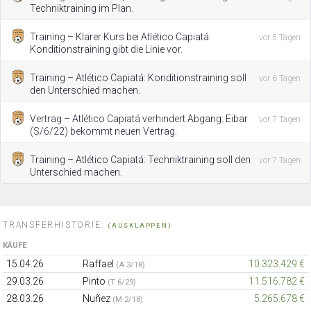
Techniktraining im Plan.
Training – Klarer Kurs bei Atlético Capiatá:
vor 5 Tagen
Konditionstraining gibt die Linie vor.
Training – Atlético Capiatá: Konditionstraining soll
vor 6 Tagen
den Unterschied machen.
Vertrag – Atlético Capiatá verhindert Abgang: Eibar
vor 7 Tagen
(S/6/22) bekommt neuen Vertrag.
Training – Atlético Capiatá: Techniktraining soll den
vor 7 Tagen
Unterschied machen.
TRANSFERHISTORIE:
(AUSKLAPPEN)
KÄUFE
15.04.26
Raffael
10.323.429 €
(A 3/18)
29.03.26
Pinto
11.516.782 €
(T 6/29)
28.03.26
Nuñez
5.265.678 €
(M 2/18)