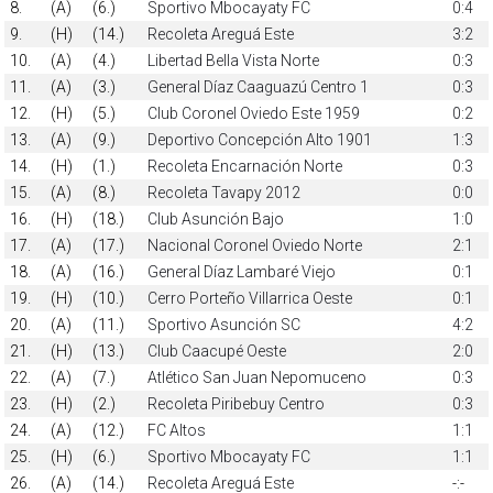
8.
(A)
(6.)
Sportivo Mbocayaty FC
0:4
9.
(H)
(14.)
Recoleta Areguá Este
3:2
10.
(A)
(4.)
Libertad Bella Vista Norte
0:3
11.
(A)
(3.)
General Díaz Caaguazú Centro 1
0:3
12.
(H)
(5.)
Club Coronel Oviedo Este 1959
0:2
13.
(A)
(9.)
Deportivo Concepción Alto 1901
1:3
14.
(H)
(1.)
Recoleta Encarnación Norte
0:3
15.
(A)
(8.)
Recoleta Tavapy 2012
0:0
16.
(H)
(18.)
Club Asunción Bajo
1:0
17.
(A)
(17.)
Nacional Coronel Oviedo Norte
2:1
18.
(A)
(16.)
General Díaz Lambaré Viejo
0:1
19.
(H)
(10.)
Cerro Porteño Villarrica Oeste
0:1
20.
(A)
(11.)
Sportivo Asunción SC
4:2
21.
(H)
(13.)
Club Caacupé Oeste
2:0
22.
(A)
(7.)
Atlético San Juan Nepomuceno
0:3
23.
(H)
(2.)
Recoleta Piribebuy Centro
0:3
24.
(A)
(12.)
FC Altos
1:1
25.
(H)
(6.)
Sportivo Mbocayaty FC
1:1
26.
(A)
(14.)
Recoleta Areguá Este
-:-