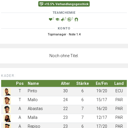
+15.5% Verhandlungsgeschick
TEAMCHEMIE
2
5
5
KONTO
Topmanager · Note 1.4
Noch ohne Titel.
KADER:
Pos
Name
Alter
Stärke
En/Fm
Land
T
Pinto
30
6
19/20
ECU
T
Mallo
24
6
15/17
PAR
A
Abastas
22
7
16/20
PAR
A
Malla
23
7
12/17
PAR
A
Repiso
23
6
17/20
PAR