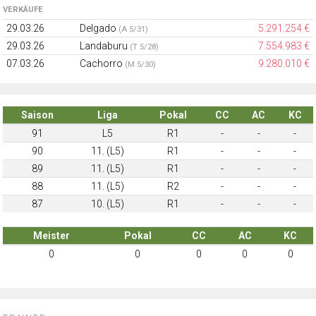
VERKÄUFE
29.03.26
Delgado
5.291.254 €
(A 5/31)
29.03.26
Landaburu
7.554.983 €
(T 5/28)
07.03.26
Cachorro
9.280.010 €
(M 5/30)
Saison
Liga
Pokal
CC
AC
KC
91
L5
R1
-
-
-
90
11. (L5)
R1
-
-
-
89
11. (L5)
R1
-
-
-
88
11. (L5)
R2
-
-
-
87
10. (L5)
R1
-
-
-
Meister
Pokal
CC
AC
KC
0
0
0
0
0