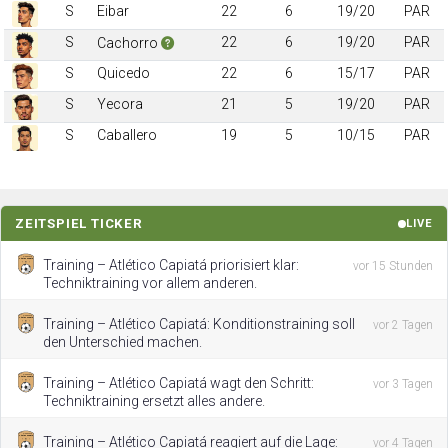
S
Eibar
22
6
19/20
PAR
S
22
6
19/20
PAR
Cachorro
S
Quicedo
22
6
15/17
PAR
S
Yecora
21
5
19/20
PAR
S
Caballero
19
5
10/15
PAR
ZEITSPIEL TICKER
LIVE
Training – Atlético Capiatá priorisiert klar:
vor 15 Stunden
Techniktraining vor allem anderen.
Training – Atlético Capiatá: Konditionstraining soll
vor 2 Tagen
den Unterschied machen.
Training – Atlético Capiatá wagt den Schritt:
vor 3 Tagen
Techniktraining ersetzt alles andere.
Training – Atlético Capiatá reagiert auf die Lage:
vor 4 Tagen