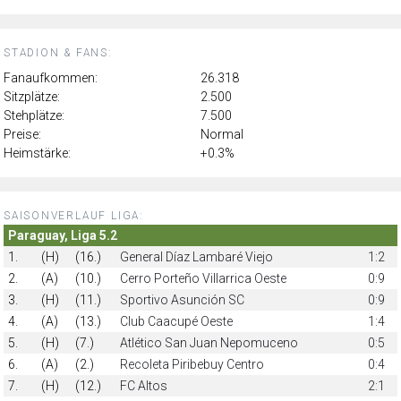
STADION & FANS:
Fanaufkommen:
26.318
Sitzplätze:
2.500
Stehplätze:
7.500
Preise:
Normal
Heimstärke:
+0.3%
SAISONVERLAUF LIGA:
Paraguay, Liga 5.2
1.
(H)
(16.)
General Díaz Lambaré Viejo
1:2
2.
(A)
(10.)
Cerro Porteño Villarrica Oeste
0:9
3.
(H)
(11.)
Sportivo Asunción SC
0:9
4.
(A)
(13.)
Club Caacupé Oeste
1:4
5.
(H)
(7.)
Atlético San Juan Nepomuceno
0:5
6.
(A)
(2.)
Recoleta Piribebuy Centro
0:4
7.
(H)
(12.)
FC Altos
2:1