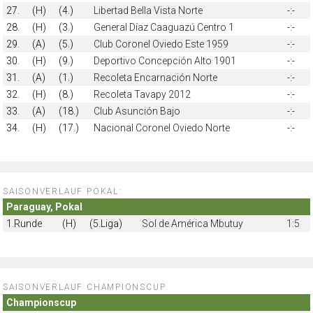
27.
(H)
(4.)
Libertad Bella Vista Norte
-:-
28.
(H)
(3.)
General Díaz Caaguazú Centro 1
-:-
29.
(A)
(5.)
Club Coronel Oviedo Este 1959
-:-
30.
(H)
(9.)
Deportivo Concepción Alto 1901
-:-
31.
(A)
(1.)
Recoleta Encarnación Norte
-:-
32.
(H)
(8.)
Recoleta Tavapy 2012
-:-
33.
(A)
(18.)
Club Asunción Bajo
-:-
34.
(H)
(17.)
Nacional Coronel Oviedo Norte
-:-
SAISONVERLAUF POKAL:
Paraguay, Pokal
1.Runde
(H)
(5.Liga)
Sol de América Mbutuy
1:5
SAISONVERLAUF CHAMPIONSCUP
Championscup