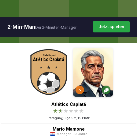
2-Min-Man
Jetzt spielen
Der 2-Minuten-Manager
↘
Atlético Capiatá
★
★
★
★
★
★
Paraguay, Liga 5.2, 15.Platz
Mario Mamone
Manager · 63 Jahre