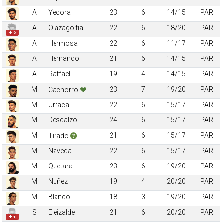
A
Yecora
23
6
14/15
PAR
A
Olazagoitia
22
6
18/20
PAR
✚ 6
A
Hermosa
22
6
11/17
PAR
A
Hernando
21
6
14/15
PAR
A
Raffael
19
4
14/15
PAR
M
23
7
19/20
PAR
Cachorro
M
Urraca
22
6
15/17
PAR
M
Descalzo
24
6
15/17
PAR
M
21
6
15/17
PAR
Tirado
M
Naveda
22
6
15/17
PAR
M
Quetara
23
6
19/20
PAR
M
Nuñez
19
4
20/20
PAR
M
Blanco
18
3
19/20
PAR
S
Eleizalde
21
6
20/20
PAR
✚ 1