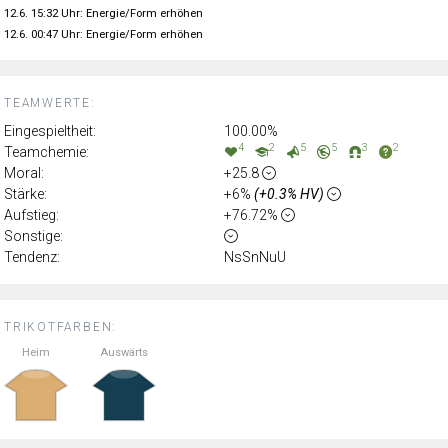
12.6. 15:32 Uhr: Energie/Form erhöhen
12.6. 00:47 Uhr: Energie/Form erhöhen
TEAMWERTE:
Eingespieltheit:
100.00%
4
2
5
5
3
2
Teamchemie:
Moral:
+25.8
Stärke:
+6%
(+0.3% HV)
Aufstieg:
+76.72%
Sonstige:
Tendenz:
NsSnNuU
TRIKOTFARBEN:
Heim
Auswärts