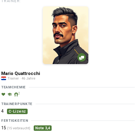
TRAINER:
Mario Quattrocchi
Trainer · 46 Jahre
TEAMCHEMIE
2
TRAINERPUNKTE
4
C-Lizenz
FERTIGKEITEN
15
Note 3,4
(15 verbraucht)