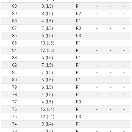
90
3. (L5)
R1
-
-
-
89
3. (L5)
R2
-
-
-
88
4. (L5)
R1
-
-
-
87
7. (L5)
R3
-
-
-
86
6. (L5)
R3
-
-
-
85
13. (L5)
R1
-
-
-
84
12. (L5)
R1
-
-
-
83
5. (L5)
R1
-
-
-
82
7. (L5)
R1
-
-
-
81
7. (L5)
R1
-
-
-
80
5. (L5)
R1
-
-
-
79
6. (L5)
R1
-
-
-
78
4. (L5)
R1
-
-
-
77
4. (L5)
R3
-
-
-
76
16. (L4)
R1
-
-
-
75
12. (L4)
R3
-
-
-
74
8. (L4)
R1
-
-
-
73
7. (L4)
R1
-
-
-