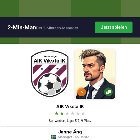
2-Min-Man
Jetzt spielen
Der 2-Minuten-Manager
↘
AIK Viksta IK
★
★
★
★
★
★
Schweden, Liga 5.7, 9.Platz
Janne Äng
Manager · 55 Jahre