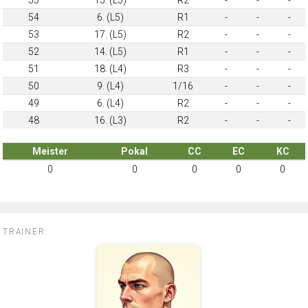
54
6. (L5)
R1
-
-
-
53
17. (L5)
R2
-
-
-
52
14. (L5)
R1
-
-
-
51
18. (L4)
R3
-
-
-
50
9. (L4)
1/16
-
-
-
49
6. (L4)
R2
-
-
-
48
16. (L3)
R2
-
-
-
Meister
Pokal
CC
EC
KC
0
0
0
0
0
TRAINER: