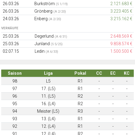
26.03.26
Burkström
2.121.683 €
(S 1/19)
26.03.26
Grönberg
3.223.405 €
(A 2/20)
24.03.26
Enberg
3.215.162 €
(A 2/20)
VERKÄUFE
25.03.26
Degerlund
2.648.569 €
(A 4/31)
25.03.26
Junland
9.858.574 €
(S 5/25)
02.07.15
Ledin
1.500.500 €
(A 6/33)
Saison
Liga
Pokal
CC
EC
KC
98
L5
R1
-
-
-
97
17. (L5)
R1
-
-
-
96
11. (L5)
R2
-
-
-
95
16. (L4)
R2
-
-
-
94
Meister (L5)
R3
-
-
-
93
13. (L4)
R1
-
-
-
92
12. (L4)
R1
-
-
-
91
12. (L4)
R2
-
-
-