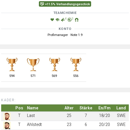
+11.5% Verhandlungsgeschick
TEAMCHEMIE
4
3
KONTO
Profimanager · Note 1.9
S
94
S
71
S
69
S
56
KADER:
Pos
Name
Alter
Stärke
En/Fm
Land
T
Last
25
7
18/20
SWE
T
Ahlstedt
23
6
20/20
SWE