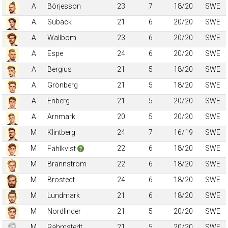
A
Börjesson
23
7
18/20
SWE
A
Subäck
21
6
20/20
SWE
A
Wallbom
23
6
20/20
SWE
A
Espe
24
6
20/20
SWE
A
Bergius
21
5
18/20
SWE
A
Grönberg
21
5
18/20
SWE
A
Enberg
21
5
20/20
SWE
A
Arnmark
20
5
20/20
SWE
M
Klintberg
24
7
16/19
SWE
M
22
6
18/20
SWE
Fahlkvist
M
Brännström
22
6
18/20
SWE
M
Brostedt
24
6
18/20
SWE
M
Lundmark
21
6
18/20
SWE
M
Nordlinder
21
5
20/20
SWE
M
Rahmstedt
21
5
20/20
SWE