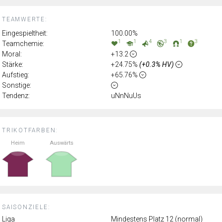
TEAMWERTE:
Eingespieltheit:
100.00%
1
1
4
3
1
3
Teamchemie:
Moral:
+13.2
Stärke:
+24.75%
(+0.3% HV)
Aufstieg:
+65.76%
Sonstige:
Tendenz:
uNnNuUs
TRIKOTFARBEN:
Heim
Auswärts
SAISONZIELE:
Liga
Mindestens Platz 12 (normal)