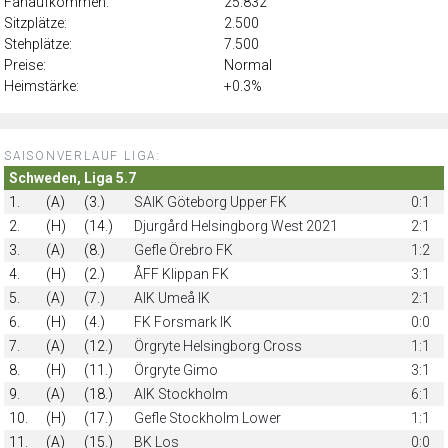
Fanaufkommen:
25.832
Sitzplätze:
2.500
Stehplätze:
7.500
Preise:
Normal
Heimstärke:
+0.3%
SAISONVERLAUF LIGA:
Schweden, Liga 5.7
1.
(A)
(3.)
SAIK Göteborg Upper FK
0:1
2.
(H)
(14.)
Djurgård Helsingborg West 2021
2:1
3.
(A)
(8.)
Gefle Örebro FK
1:2
4.
(H)
(2.)
ÅFF Klippan FK
3:1
5.
(A)
(7.)
AIK Umeå IK
2:1
6.
(H)
(4.)
FK Forsmark IK
0:0
7.
(A)
(12.)
Örgryte Helsingborg Cross
1:1
8.
(H)
(11.)
Örgryte Gimo
3:1
9.
(A)
(18.)
AIK Stockholm
6:1
10.
(H)
(17.)
Gefle Stockholm Lower
1:1
11.
(A)
(15.)
BK Los
0:0