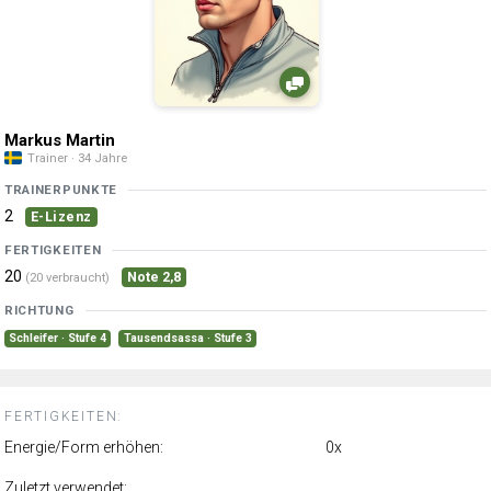
Markus Martin
Trainer · 34 Jahre
TRAINERPUNKTE
2
E-Lizenz
FERTIGKEITEN
20
Note 2,8
(20 verbraucht)
RICHTUNG
Schleifer · Stufe 4
Tausendsassa · Stufe 3
FERTIGKEITEN:
Energie/Form erhöhen:
0x
Zuletzt verwendet: