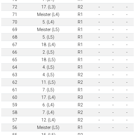
72
17. (L3)
R2
-
-
-
71
Meister (L4)
R1
-
-
-
70
5. (L4)
R1
-
-
-
69
Meister (L5)
R1
-
-
-
68
5. (L5)
R1
-
-
-
67
18. (L4)
R1
-
-
-
66
2. (L5)
R1
-
-
-
65
18. (L5)
R1
-
-
-
64
4. (L5)
R1
-
-
-
63
4. (L5)
R2
-
-
-
62
11. (L5)
R2
-
-
-
61
7. (L5)
R1
-
-
-
60
17. (L4)
R3
-
-
-
59
6. (L4)
R2
-
-
-
58
7. (L4)
R2
-
-
-
57
12. (L4)
R2
-
-
-
56
Meister (L5)
R1
-
-
-
55
15. (L5)
R2
-
-
-