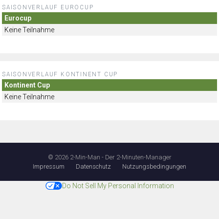
SAISONVERLAUF EUROCUP
Eurocup
Keine Teilnahme
SAISONVERLAUF KONTINENT CUP
Kontinent Cup
Keine Teilnahme
© 2026 2-Min-Man - Der 2-Minuten-Manager
Impressum
Datenschutz
Nutzungsbedingungen
Do Not Sell My Personal Information