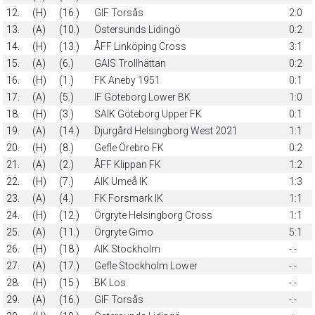
12.
(H)
(16.)
GIF Torsås
2:0
13.
(A)
(10.)
Östersunds Lidingö
0:2
14.
(H)
(13.)
ÅFF Linköping Cross
3:1
15.
(A)
(6.)
GAIS Trollhättan
0:2
16.
(H)
(1.)
FK Aneby 1951
0:1
17.
(A)
(5.)
IF Göteborg Lower BK
1:0
18.
(H)
(3.)
SAIK Göteborg Upper FK
0:1
19.
(A)
(14.)
Djurgård Helsingborg West 2021
1:1
20.
(H)
(8.)
Gefle Örebro FK
0:2
21.
(A)
(2.)
ÅFF Klippan FK
1:2
22.
(H)
(7.)
AIK Umeå IK
1:3
23.
(A)
(4.)
FK Forsmark IK
1:1
24.
(H)
(12.)
Örgryte Helsingborg Cross
1:1
25.
(A)
(11.)
Örgryte Gimo
5:1
26.
(H)
(18.)
AIK Stockholm
-:-
27.
(A)
(17.)
Gefle Stockholm Lower
-:-
28.
(H)
(15.)
BK Los
-:-
29.
(A)
(16.)
GIF Torsås
-:-