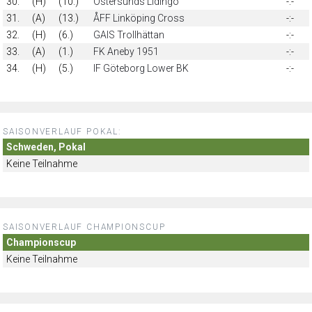
30.
(H)
(10.)
Östersunds Lidingö
-:-
31.
(A)
(13.)
ÅFF Linköping Cross
-:-
32.
(H)
(6.)
GAIS Trollhättan
-:-
33.
(A)
(1.)
FK Aneby 1951
-:-
34.
(H)
(5.)
IF Göteborg Lower BK
-:-
SAISONVERLAUF POKAL:
Schweden, Pokal
Keine Teilnahme
SAISONVERLAUF CHAMPIONSCUP
Championscup
Keine Teilnahme