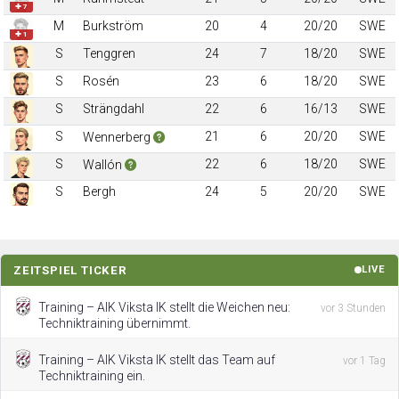
✚ 7
M
Burkström
20
4
20/20
SWE
✚ 1
S
Tenggren
24
7
18/20
SWE
S
Rosén
23
6
18/20
SWE
S
Strängdahl
22
6
16/13
SWE
S
21
6
20/20
SWE
Wennerberg
S
22
6
18/20
SWE
Wallón
S
Bergh
24
5
20/20
SWE
ZEITSPIEL TICKER
LIVE
Training – AIK Viksta IK stellt die Weichen neu:
vor 3 Stunden
Techniktraining übernimmt.
Training – AIK Viksta IK stellt das Team auf
vor 1 Tag
Techniktraining ein.