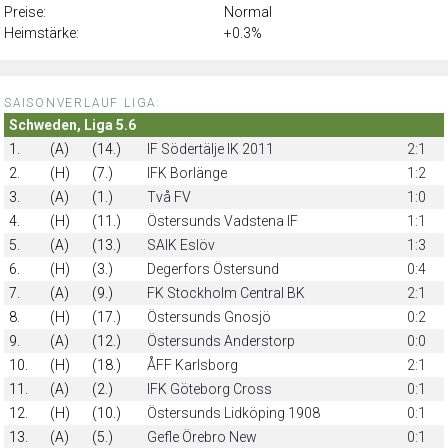
Preise:
Normal
Heimstärke:
+0.3%
SAISONVERLAUF LIGA:
Schweden, Liga 5.6
1.
(A)
(14.)
IF Södertälje IK 2011
2:1
2.
(H)
(7.)
IFK Borlänge
1:2
3.
(A)
(1.)
Två FV
1:0
4.
(H)
(11.)
Östersunds Vadstena IF
1:1
5.
(A)
(13.)
SAIK Eslöv
1:3
6.
(H)
(3.)
Degerfors Östersund
0:4
7.
(A)
(9.)
FK Stockholm Central BK
2:1
8.
(H)
(17.)
Östersunds Gnosjö
0:2
9.
(A)
(12.)
Östersunds Anderstorp
0:0
10.
(H)
(18.)
ÅFF Karlsborg
2:1
11.
(A)
(2.)
IFK Göteborg Cross
0:1
12.
(H)
(10.)
Östersunds Lidköping 1908
0:1
13.
(A)
(5.)
Gefle Örebro New
0:1