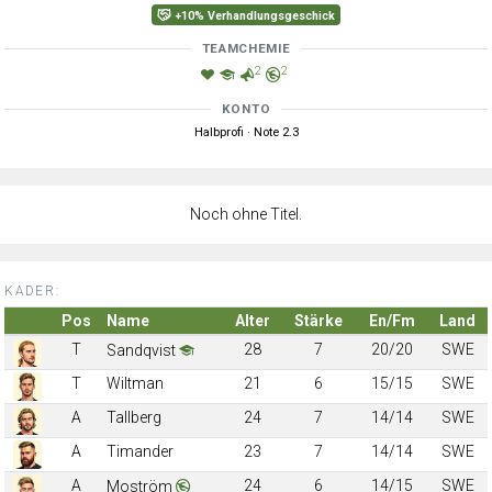
+10% Verhandlungsgeschick
TEAMCHEMIE
2
2
KONTO
Halbprofi · Note 2.3
Noch ohne Titel.
KADER:
Pos
Name
Alter
Stärke
En/Fm
Land
T
28
7
20/20
SWE
Sandqvist
T
Wiltman
21
6
15/15
SWE
A
Tallberg
24
7
14/14
SWE
A
Timander
23
7
14/14
SWE
A
24
6
14/15
SWE
Moström