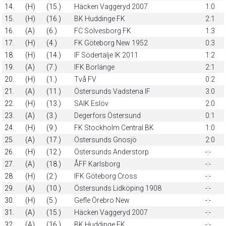
14.
(H)
(15.)
Häcken Vaggeryd 2007
1:0
15.
(H)
(16.)
BK Huddinge FK
2:1
16.
(A)
(6.)
FC Sölvesborg FK
1:3
17.
(H)
(4.)
FK Göteborg New 1952
0:3
18.
(H)
(14.)
IF Södertälje IK 2011
1:2
19.
(A)
(7.)
IFK Borlänge
2:1
20.
(H)
(1.)
Två FV
0:2
21.
(A)
(11.)
Östersunds Vadstena IF
3:0
22.
(H)
(13.)
SAIK Eslöv
2:0
23.
(A)
(3.)
Degerfors Östersund
0:1
24.
(H)
(9.)
FK Stockholm Central BK
1:0
25.
(A)
(17.)
Östersunds Gnosjö
2:0
26.
(H)
(12.)
Östersunds Anderstorp
-:-
27.
(A)
(18.)
ÅFF Karlsborg
-:-
28.
(H)
(2.)
IFK Göteborg Cross
-:-
29.
(A)
(10.)
Östersunds Lidköping 1908
-:-
30.
(H)
(5.)
Gefle Örebro New
-:-
31.
(A)
(15.)
Häcken Vaggeryd 2007
-:-
32.
(A)
(16.)
BK Huddinge FK
-:-