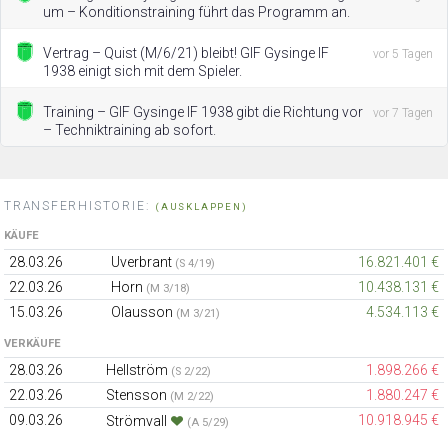
um – Konditionstraining führt das Programm an.
Vertrag – Quist (M/6/21) bleibt! GIF Gysinge IF
vor 5 Tagen
1938 einigt sich mit dem Spieler.
Training – GIF Gysinge IF 1938 gibt die Richtung vor
vor 7 Tagen
– Techniktraining ab sofort.
TRANSFERHISTORIE:
(AUSKLAPPEN)
KÄUFE
28.03.26
Uverbrant
16.821.401 €
(S 4/19)
22.03.26
Horn
10.438.131 €
(M 3/18)
15.03.26
Olausson
4.534.113 €
(M 3/21)
VERKÄUFE
28.03.26
Hellström
1.898.266 €
(S 2/22)
22.03.26
Stensson
1.880.247 €
(M 2/22)
09.03.26
10.918.945 €
Strömvall
(A 5/29)