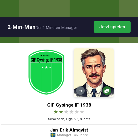
2-Min-Man
Jetzt spielen
Der 2-Minuten-Manager
→
GIF Gysinge IF 1938
★
★
★
★
★
★
Schweden, Liga 5.6, 8.Platz
Jan-Erik Almqvist
Manager · 46 Jahre