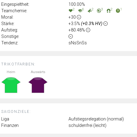
Eingespieltheit:
100.00%
2
6
2
3
2
1
Teamchemie:
Moral:
+30
Stärke:
+3.5%
(+0.3% HV)
Aufstieg:
+80.48%
Sonstige:
Tendenz:
sNsSnSs
TRIKOTFARBEN:
Heim
Auswärts
SAISONZIELE:
Liga
Aufstiegsrelegation (normal)
Finanzen
schuldenfrei (leicht)