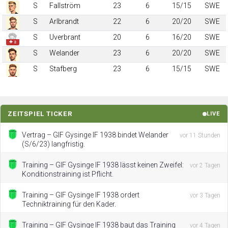
S
Fallström
23
6
15/15
SWE
S
Arlbrandt
22
6
20/20
SWE
S
Uverbrant
20
6
16/20
SWE
✚ 2
S
Welander
23
6
20/20
SWE
S
Stafberg
23
6
15/15
SWE
ZEITSPIEL TICKER
LIVE
Vertrag – GIF Gysinge IF 1938 bindet Welander
vor 11 Stunden
(S/6/23) langfristig.
Training – GIF Gysinge IF 1938 lässt keinen Zweifel:
vor 2 Tagen
Konditionstraining ist Pflicht.
Training – GIF Gysinge IF 1938 ordert
vor 3 Tagen
Techniktraining für den Kader.
Training – GIF Gysinge IF 1938 baut das Training
vor 4 Tagen