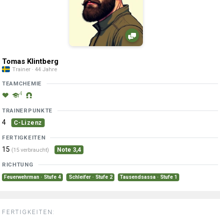
Tomas Klintberg
Trainer · 44 Jahre
TEAMCHEMIE
4
TRAINERPUNKTE
4
C-Lizenz
FERTIGKEITEN
15
Note 3,4
(15 verbraucht)
RICHTUNG
Feuerwehrman · Stufe 4
Schleifer · Stufe 2
Tausendsassa · Stufe 1
FERTIGKEITEN: