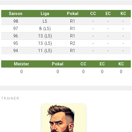
Saison
Liga
Pokal
CC
EC
KC
98
L5
R1
-
-
-
97
8. (L5)
R1
-
-
-
96
13. (L5)
R1
-
-
-
95
13. (L5)
R2
-
-
-
94
11. (L5)
R1
-
-
-
Meister
Pokal
CC
EC
KC
0
0
0
0
0
TRAINER: