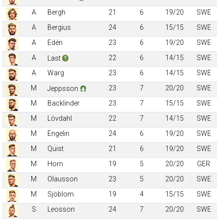
A
Bergh
21
6
19/20
SWE
A
Bergius
24
6
15/15
SWE
A
Edén
23
6
19/20
SWE
A
22
6
14/15
SWE
Last
A
Warg
23
6
14/15
SWE
M
23
7
20/20
SWE
Jeppsson
M
Backlinder
23
7
15/15
SWE
M
Lövdahl
22
7
14/15
SWE
M
Engelin
24
6
19/20
SWE
M
Quist
21
6
19/20
SWE
M
Horn
19
5
20/20
GER
M
Olausson
23
5
20/20
SWE
M
Sjöblom
19
4
15/15
SWE
S
Leosson
24
7
20/20
SWE