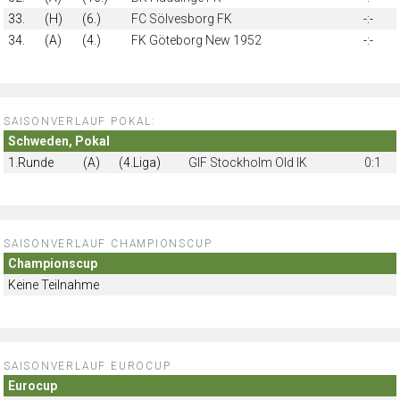
33.
(H)
(6.)
FC Sölvesborg FK
-:-
34.
(A)
(4.)
FK Göteborg New 1952
-:-
SAISONVERLAUF POKAL:
Schweden, Pokal
1.Runde
(A)
(4.Liga)
GIF Stockholm Old IK
0:1
SAISONVERLAUF CHAMPIONSCUP
Championscup
Keine Teilnahme
SAISONVERLAUF EUROCUP
Eurocup