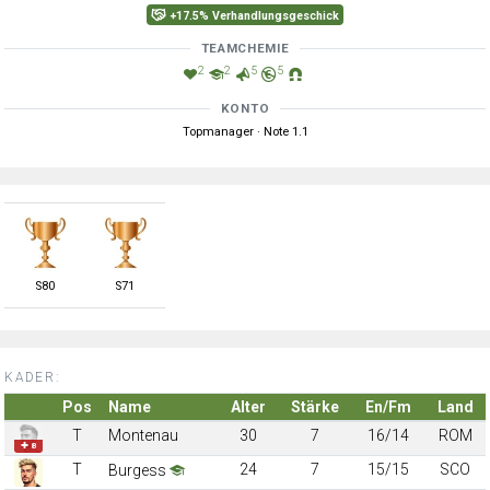
+17.5% Verhandlungsgeschick
TEAMCHEMIE
2
2
5
5
KONTO
Topmanager · Note 1.1
S
80
S
71
KADER:
Pos
Name
Alter
Stärke
En/Fm
Land
T
Montenau
30
7
16/14
ROM
✚ 8
T
24
7
15/15
SCO
Burgess