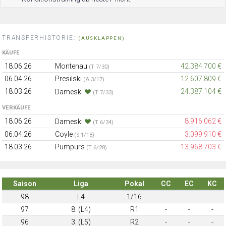
TRANSFERHISTORIE:
(AUSKLAPPEN)
KÄUFE
18.06.26
Montenau
42.384.700 €
(T 7/30)
06.04.26
Presilski
12.607.809 €
(A 3/17)
18.03.26
24.387.104 €
Dameski
(T 7/33)
VERKÄUFE
18.06.26
8.916.062 €
Dameski
(T 6/34)
06.04.26
Coyle
3.099.910 €
(S 1/18)
18.03.26
Pumpurs
13.968.703 €
(T 6/28)
Saison
Liga
Pokal
CC
EC
KC
98
L4
1/16
-
-
-
97
8. (L4)
R1
-
-
-
96
3. (L5)
R2
-
-
-