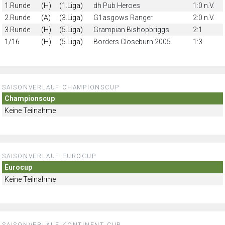
1.Runde
(H)
(1.Liga)
dh Pub Heroes
1:0 n.V.
2.Runde
(A)
(3.Liga)
G1asgows Ranger
2:0 n.V.
3.Runde
(H)
(5.Liga)
Grampian Bishopbriggs
2:1
1/16
(H)
(5.Liga)
Borders Closeburn 2005
1:3
SAISONVERLAUF CHAMPIONSCUP
Championscup
Keine Teilnahme
SAISONVERLAUF EUROCUP
Eurocup
Keine Teilnahme
SAISONVERLAUF KONTINENT CUP