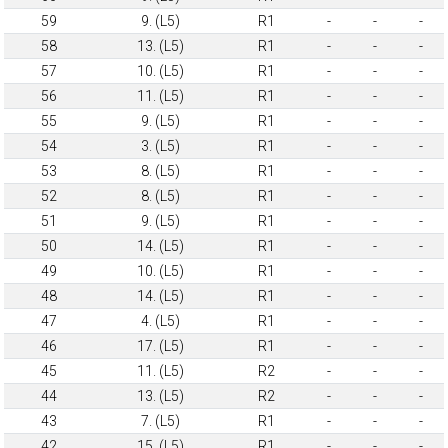
59
9. (L5)
R1
-
-
-
58
13. (L5)
R1
-
-
-
57
10. (L5)
R1
-
-
-
56
11. (L5)
R1
-
-
-
55
9. (L5)
R1
-
-
-
54
3. (L5)
R1
-
-
-
53
8. (L5)
R1
-
-
-
52
8. (L5)
R1
-
-
-
51
9. (L5)
R1
-
-
-
50
14. (L5)
R1
-
-
-
49
10. (L5)
R1
-
-
-
48
14. (L5)
R1
-
-
-
47
4. (L5)
R1
-
-
-
46
17. (L5)
R1
-
-
-
45
11. (L5)
R2
-
-
-
44
13. (L5)
R2
-
-
-
43
7. (L5)
R1
-
-
-
42
15. (L5)
R1
-
-
-