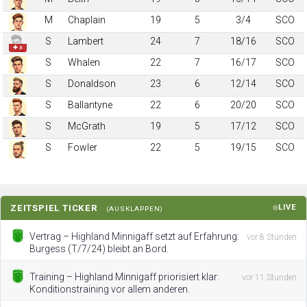
M
Chaplain
19
5
3/4
SCO
S
Lambert
24
7
18/16
SCO
✚ 3
S
Whalen
22
7
16/17
SCO
S
Donaldson
23
6
12/14
SCO
S
Ballantyne
22
6
20/20
SCO
S
McGrath
19
5
17/12
SCO
S
Fowler
22
5
19/15
SCO
ZEITSPIEL TICKER
LIVE
(AUSKLAPPEN)
Vertrag – Highland Minnigaff setzt auf Erfahrung:
vor 8 Stunden
Burgess (T/7/24) bleibt an Bord.
Training – Highland Minnigaff priorisiert klar:
vor 11 Stunden
Konditionstraining vor allem anderen.