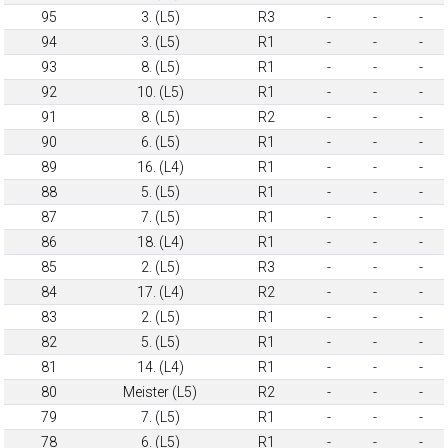
95
3. (L5)
R3
-
-
-
94
3. (L5)
R1
-
-
-
93
8. (L5)
R1
-
-
-
92
10. (L5)
R1
-
-
-
91
8. (L5)
R2
-
-
-
90
6. (L5)
R1
-
-
-
89
16. (L4)
R1
-
-
-
88
5. (L5)
R1
-
-
-
87
7. (L5)
R1
-
-
-
86
18. (L4)
R1
-
-
-
85
2. (L5)
R3
-
-
-
84
17. (L4)
R2
-
-
-
83
2. (L5)
R1
-
-
-
82
5. (L5)
R1
-
-
-
81
14. (L4)
R1
-
-
-
80
Meister (L5)
R2
-
-
-
79
7. (L5)
R1
-
-
-
78
6. (L5)
R1
-
-
-