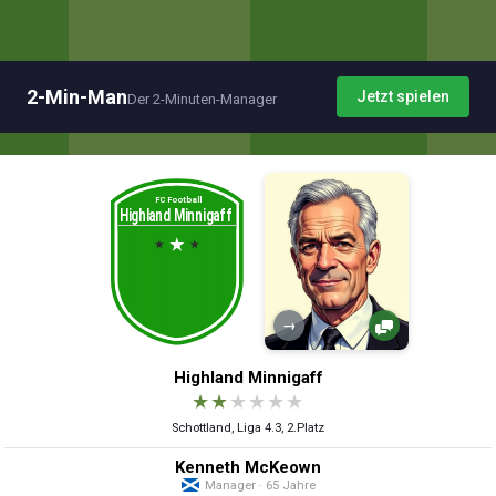
2-Min-Man
Jetzt spielen
Der 2-Minuten-Manager
→
Highland Minnigaff
★
★
★
★
★
★
Schottland, Liga 4.3, 2.Platz
Kenneth McKeown
Manager · 65 Jahre