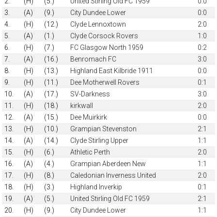
2.
(H)
(5.)
United Stirling Old FC 1959
0:0
3.
(A)
(9.)
City Dundee Lower
0:0
4.
(H)
(12.)
Clyde Lennoxtown
2:0
5.
(A)
(1.)
Clyde Corsock Rovers
1:0
6.
(H)
(7.)
FC Glasgow North 1959
0:2
7.
(A)
(16.)
Benromach FC
3:0
8.
(H)
(13.)
Highland East Kilbride 1911
0:0
9.
(H)
(11.)
Dee Motherwell Rovers
0:1
10.
(A)
(17.)
SV-Darkness
3:0
11.
(H)
(18.)
kirkwall
2:0
12.
(A)
(15.)
Dee Muirkirk
0:0
13.
(H)
(10.)
Grampian Stevenston
2:1
14.
(A)
(14.)
Clyde Stirling Upper
1:1
15.
(H)
(6.)
Athletic Perth
2:0
16.
(A)
(4.)
Grampian Aberdeen New
1:1
17.
(H)
(8.)
Caledonian Inverness United
2:0
18.
(H)
(3.)
Highland Inverkip
0:1
19.
(A)
(5.)
United Stirling Old FC 1959
2:1
20.
(H)
(9.)
City Dundee Lower
1:1