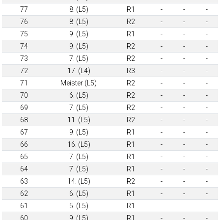
77
8. (L5)
R1
-
-
-
76
8. (L5)
R2
-
-
-
75
9. (L5)
R1
-
-
-
74
9. (L5)
R2
-
-
-
73
7. (L5)
R2
-
-
-
72
17. (L4)
R3
-
-
-
71
Meister (L5)
R2
-
-
-
70
6. (L5)
R2
-
-
-
69
7. (L5)
R2
-
-
-
68
11. (L5)
R2
-
-
-
67
9. (L5)
R1
-
-
-
66
16. (L5)
R1
-
-
-
65
7. (L5)
R1
-
-
-
64
7. (L5)
R1
-
-
-
63
14. (L5)
R2
-
-
-
62
6. (L5)
R1
-
-
-
61
5. (L5)
R1
-
-
-
60
9. (L5)
R1
-
-
-