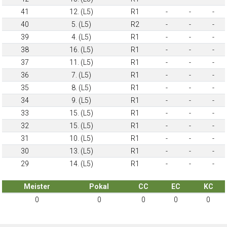
41
12. (L5)
R1
-
-
-
40
5. (L5)
R2
-
-
-
39
4. (L5)
R1
-
-
-
38
16. (L5)
R1
-
-
-
37
11. (L5)
R1
-
-
-
36
7. (L5)
R1
-
-
-
35
8. (L5)
R1
-
-
-
34
9. (L5)
R1
-
-
-
33
15. (L5)
R1
-
-
-
32
15. (L5)
R1
-
-
-
31
10. (L5)
R1
-
-
-
30
13. (L5)
R1
-
-
-
29
14. (L5)
R1
-
-
-
Meister
Pokal
CC
EC
KC
0
0
0
0
0