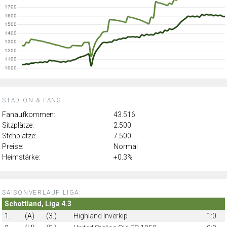
STADION & FANS:
Fanaufkommen:
43.516
Sitzplätze:
2.500
Stehplätze:
7.500
Preise:
Normal
Heimstärke:
+0.3%
SAISONVERLAUF LIGA:
Schottland, Liga 4.3
1.
(A)
(3.)
Highland Inverkip
1:0