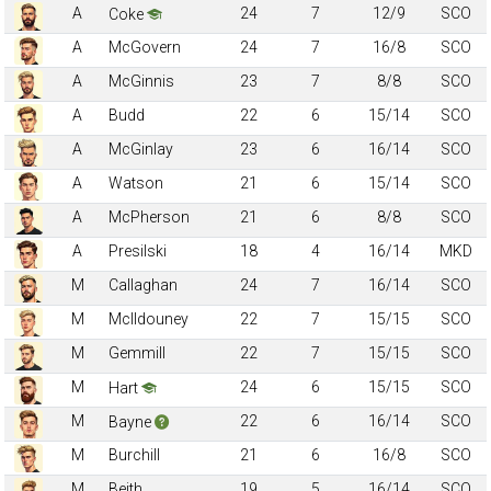
A
24
7
12/9
SCO
Coke
A
McGovern
24
7
16/8
SCO
A
McGinnis
23
7
8/8
SCO
A
Budd
22
6
15/14
SCO
A
McGinlay
23
6
16/14
SCO
A
Watson
21
6
15/14
SCO
A
McPherson
21
6
8/8
SCO
A
Presilski
18
4
16/14
MKD
M
Callaghan
24
7
16/14
SCO
M
McIldouney
22
7
15/15
SCO
M
Gemmill
22
7
15/15
SCO
M
24
6
15/15
SCO
Hart
M
22
6
16/14
SCO
Bayne
M
Burchill
21
6
16/8
SCO
M
Beith
19
5
16/14
SCO