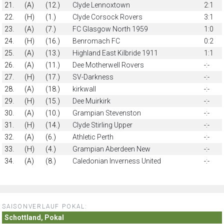
21.
(A)
(12.)
Clyde Lennoxtown
2:1
22.
(H)
(1.)
Clyde Corsock Rovers
3:1
23.
(A)
(7.)
FC Glasgow North 1959
1:0
24.
(H)
(16.)
Benromach FC
0:2
25.
(A)
(13.)
Highland East Kilbride 1911
1:1
26.
(A)
(11.)
Dee Motherwell Rovers
-:-
27.
(H)
(17.)
SV-Darkness
-:-
28.
(A)
(18.)
kirkwall
-:-
29.
(H)
(15.)
Dee Muirkirk
-:-
30.
(A)
(10.)
Grampian Stevenston
-:-
31.
(H)
(14.)
Clyde Stirling Upper
-:-
32.
(A)
(6.)
Athletic Perth
-:-
33.
(H)
(4.)
Grampian Aberdeen New
-:-
34.
(A)
(8.)
Caledonian Inverness United
-:-
SAISONVERLAUF POKAL:
Schottland, Pokal