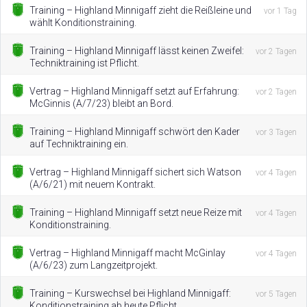
Training – Highland Minnigaff zieht die Reißleine und
vor 1 Tag
wählt Konditionstraining.
Training – Highland Minnigaff lässt keinen Zweifel:
vor 2 Tagen
Techniktraining ist Pflicht.
Vertrag – Highland Minnigaff setzt auf Erfahrung:
vor 2 Tagen
McGinnis (A/7/23) bleibt an Bord.
Training – Highland Minnigaff schwört den Kader
vor 3 Tagen
auf Techniktraining ein.
Vertrag – Highland Minnigaff sichert sich Watson
vor 4 Tagen
(A/6/21) mit neuem Kontrakt.
Training – Highland Minnigaff setzt neue Reize mit
vor 4 Tagen
Konditionstraining.
Vertrag – Highland Minnigaff macht McGinlay
vor 4 Tagen
(A/6/23) zum Langzeitprojekt.
Training – Kurswechsel bei Highland Minnigaff:
vor 5 Tagen
Konditionstraining ab heute Pflicht.