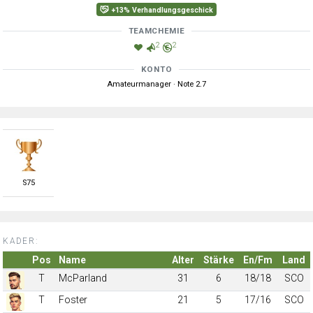
+13% Verhandlungsgeschick
TEAMCHEMIE
2
2
KONTO
Amateurmanager · Note 2.7
S
75
KADER:
Pos
Name
Alter
Stärke
En/Fm
Land
T
McParland
31
6
18/18
SCO
T
Foster
21
5
17/16
SCO