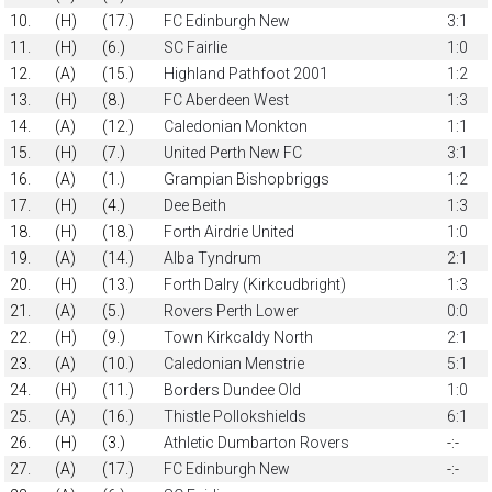
10.
(H)
(17.)
FC Edinburgh New
3:1
11.
(H)
(6.)
SC Fairlie
1:0
12.
(A)
(15.)
Highland Pathfoot 2001
1:2
13.
(H)
(8.)
FC Aberdeen West
1:3
14.
(A)
(12.)
Caledonian Monkton
1:1
15.
(H)
(7.)
United Perth New FC
3:1
16.
(A)
(1.)
Grampian Bishopbriggs
1:2
17.
(H)
(4.)
Dee Beith
1:3
18.
(H)
(18.)
Forth Airdrie United
1:0
19.
(A)
(14.)
Alba Tyndrum
2:1
20.
(H)
(13.)
Forth Dalry (Kirkcudbright)
1:3
21.
(A)
(5.)
Rovers Perth Lower
0:0
22.
(H)
(9.)
Town Kirkcaldy North
2:1
23.
(A)
(10.)
Caledonian Menstrie
5:1
24.
(H)
(11.)
Borders Dundee Old
1:0
25.
(A)
(16.)
Thistle Pollokshields
6:1
26.
(H)
(3.)
Athletic Dumbarton Rovers
-:-
27.
(A)
(17.)
FC Edinburgh New
-:-