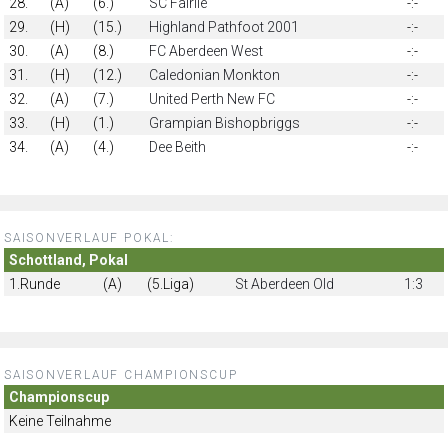
28.
(A)
(6.)
SC Fairlie
-:-
29.
(H)
(15.)
Highland Pathfoot 2001
-:-
30.
(A)
(8.)
FC Aberdeen West
-:-
31.
(H)
(12.)
Caledonian Monkton
-:-
32.
(A)
(7.)
United Perth New FC
-:-
33.
(H)
(1.)
Grampian Bishopbriggs
-:-
34.
(A)
(4.)
Dee Beith
-:-
SAISONVERLAUF POKAL:
Schottland, Pokal
1.Runde
(A)
(5.Liga)
St Aberdeen Old
1:3
SAISONVERLAUF CHAMPIONSCUP
Championscup
Keine Teilnahme