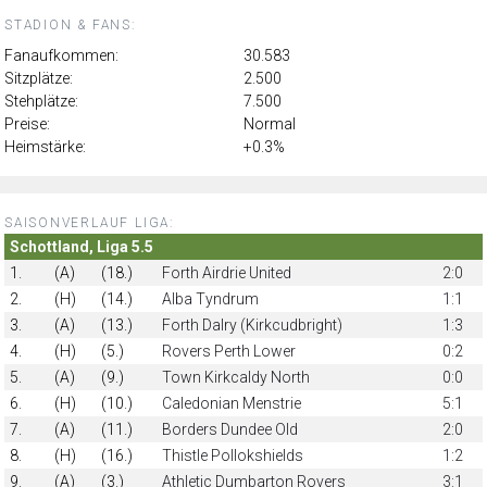
STADION & FANS:
Fanaufkommen:
30.583
Sitzplätze:
2.500
Stehplätze:
7.500
Preise:
Normal
Heimstärke:
+0.3%
SAISONVERLAUF LIGA:
Schottland, Liga 5.5
1.
(A)
(18.)
Forth Airdrie United
2:0
2.
(H)
(14.)
Alba Tyndrum
1:1
3.
(A)
(13.)
Forth Dalry (Kirkcudbright)
1:3
4.
(H)
(5.)
Rovers Perth Lower
0:2
5.
(A)
(9.)
Town Kirkcaldy North
0:0
6.
(H)
(10.)
Caledonian Menstrie
5:1
7.
(A)
(11.)
Borders Dundee Old
2:0
8.
(H)
(16.)
Thistle Pollokshields
1:2
9.
(A)
(3.)
Athletic Dumbarton Rovers
3:1