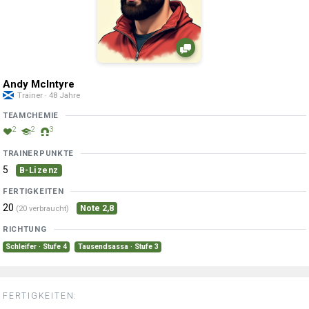
Andy McIntyre
Trainer · 48 Jahre
TEAMCHEMIE
2
2
3
TRAINERPUNKTE
5
B-Lizenz
FERTIGKEITEN
20
Note 2,8
(20 verbraucht)
RICHTUNG
Schleifer · Stufe 4
Tausendsassa · Stufe 3
FERTIGKEITEN: