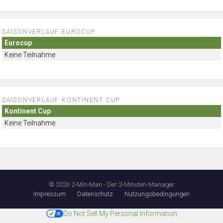
SAISONVERLAUF EUROCUP
Eurocup
Keine Teilnahme
SAISONVERLAUF KONTINENT CUP
Kontinent Cup
Keine Teilnahme
© 2026 2-Min-Man - Der 2-Minuten-Manager
Impressum
Datenschutz
Nutzungsbedingungen
Do Not Sell My Personal Information