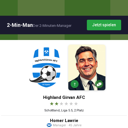
2-Min-Man
Jetzt spielen
Der 2-Minuten-Manager
↑
Highland Girvan AFC
★
★
★
★
★
★
Schottland, Liga 5.5, 2.Platz
Homer Lawrie
Manager · 45 Jahre