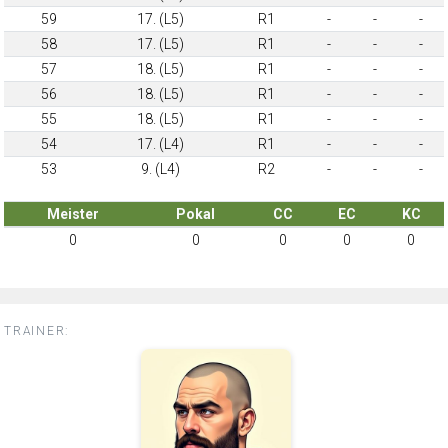
59
17. (L5)
R1
-
-
-
58
17. (L5)
R1
-
-
-
57
18. (L5)
R1
-
-
-
56
18. (L5)
R1
-
-
-
55
18. (L5)
R1
-
-
-
54
17. (L4)
R1
-
-
-
53
9. (L4)
R2
-
-
-
Meister
Pokal
CC
EC
KC
0
0
0
0
0
TRAINER: