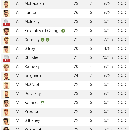
A
McFadden
23
7
18/20
SCO
A
Turnbull
26
6
18/20
SCO
A
McInally
23
6
15/16
SCO
✚ 2
A
22
6
15/16
SCO
Kirkcaldy of Grange
A
21
5
17/18
SCO
Connery
A
Gilroy
20
5
4/8
SCO
A
Christie
21
5
20/18
SCO
✚ 2
A
Ramsay
20
4
18/18
SCO
M
Bingham
24
7
18/20
SCO
M
McCool
22
6
15/16
SCO
M
Docherty
23
6
18/15
SCO
M
23
6
16/15
SCO
Barness
M
Proctor
22
6
16/15
SCO
M
Gilhaney
22
6
15/16
SCO
M
Roxburgh
22
6
13/13
SCO