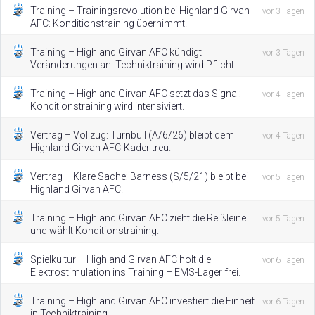
Training – Trainingsrevolution bei Highland Girvan
vor 3 Tagen
AFC: Konditionstraining übernimmt.
Training – Highland Girvan AFC kündigt
vor 3 Tagen
Veränderungen an: Techniktraining wird Pflicht.
Training – Highland Girvan AFC setzt das Signal:
vor 4 Tagen
Konditionstraining wird intensiviert.
Vertrag – Vollzug: Turnbull (A/6/26) bleibt dem
vor 4 Tagen
Highland Girvan AFC-Kader treu.
Vertrag – Klare Sache: Barness (S/5/21) bleibt bei
vor 5 Tagen
Highland Girvan AFC.
Training – Highland Girvan AFC zieht die Reißleine
vor 5 Tagen
und wählt Konditionstraining.
Spielkultur – Highland Girvan AFC holt die
vor 6 Tagen
Elektrostimulation ins Training – EMS-Lager frei.
Training – Highland Girvan AFC investiert die Einheit
vor 6 Tagen
in Techniktraining.