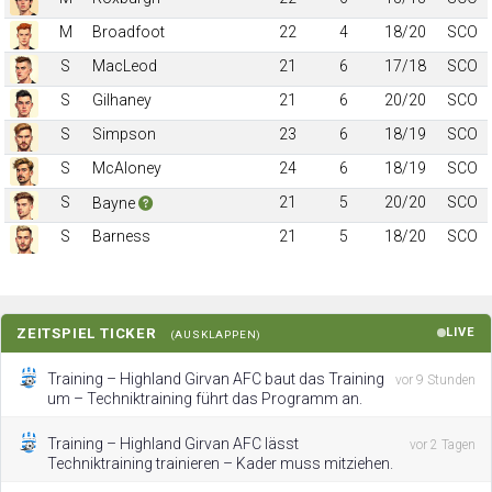
M
Broadfoot
22
4
18/20
SCO
S
MacLeod
21
6
17/18
SCO
S
Gilhaney
21
6
20/20
SCO
S
Simpson
23
6
18/19
SCO
S
McAloney
24
6
18/19
SCO
S
21
5
20/20
SCO
Bayne
S
Barness
21
5
18/20
SCO
ZEITSPIEL TICKER
LIVE
(AUSKLAPPEN)
Training – Highland Girvan AFC baut das Training
vor 9 Stunden
um – Techniktraining führt das Programm an.
Training – Highland Girvan AFC lässt
vor 2 Tagen
Techniktraining trainieren – Kader muss mitziehen.