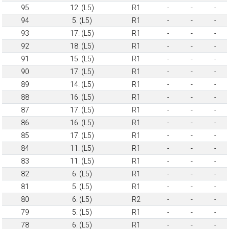
95
12. (L5)
R1
-
-
-
94
5. (L5)
R1
-
-
-
93
17. (L5)
R1
-
-
-
92
18. (L5)
R1
-
-
-
91
15. (L5)
R1
-
-
-
90
17. (L5)
R1
-
-
-
89
14. (L5)
R1
-
-
-
88
16. (L5)
R1
-
-
-
87
17. (L5)
R1
-
-
-
86
16. (L5)
R1
-
-
-
85
17. (L5)
R1
-
-
-
84
11. (L5)
R1
-
-
-
83
11. (L5)
R1
-
-
-
82
6. (L5)
R1
-
-
-
81
5. (L5)
R1
-
-
-
80
6. (L5)
R2
-
-
-
79
5. (L5)
R1
-
-
-
78
6. (L5)
R1
-
-
-