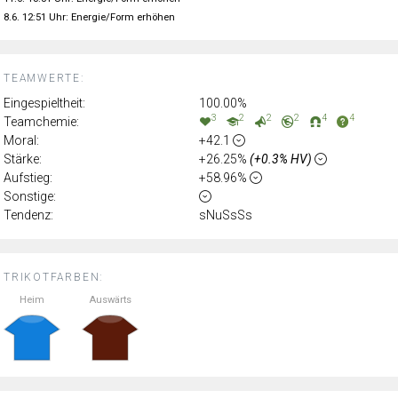
8.6. 12:51 Uhr: Energie/Form erhöhen
TEAMWERTE:
Eingespieltheit:
100.00%
3
2
2
2
4
4
Teamchemie:
Moral:
+42.1
Stärke:
+26.25%
(+0.3% HV)
Aufstieg:
+58.96%
Sonstige:
Tendenz:
sNuSsSs
TRIKOTFARBEN:
Heim
Auswärts