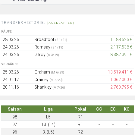
TRANSFERHISTORIE:
(AUSKLAPPEN)
KÄUFE
28.03.26
Broadfoot
1.188.526 €
(S 1/21)
24.03.26
Ramsay
2.117.538 €
(S 1/19)
24.03.26
Gilroy
8.382.391 €
(A 3/19)
VERKÄUFE
25.03.26
Graham
13.519.411 €
(M 6/29)
24.01.17
Crainey
1.062.000 €
(M 3/20)
20.11.16
Shankley
2.760.795 €
(A 7/26)
Saison
Liga
Pokal
CC
EC
KC
98
L5
R1
-
-
-
97
13. (L4)
R1
-
-
-
96
3. (L5)
R2
-
-
-