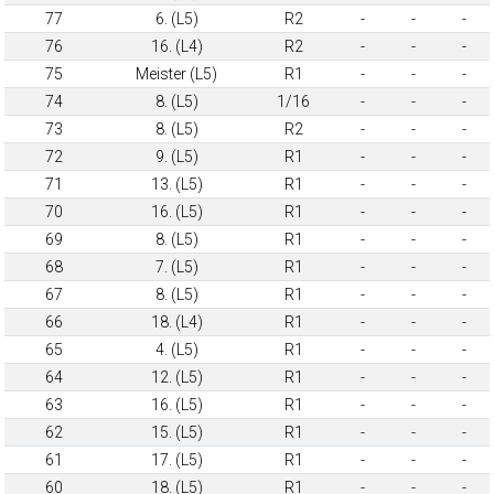
77
6. (L5)
R2
-
-
-
76
16. (L4)
R2
-
-
-
75
Meister (L5)
R1
-
-
-
74
8. (L5)
1/16
-
-
-
73
8. (L5)
R2
-
-
-
72
9. (L5)
R1
-
-
-
71
13. (L5)
R1
-
-
-
70
16. (L5)
R1
-
-
-
69
8. (L5)
R1
-
-
-
68
7. (L5)
R1
-
-
-
67
8. (L5)
R1
-
-
-
66
18. (L4)
R1
-
-
-
65
4. (L5)
R1
-
-
-
64
12. (L5)
R1
-
-
-
63
16. (L5)
R1
-
-
-
62
15. (L5)
R1
-
-
-
61
17. (L5)
R1
-
-
-
60
18. (L5)
R1
-
-
-