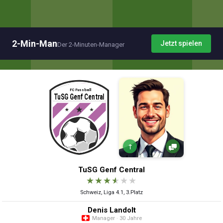
2-Min-Man
Jetzt spielen
Der 2-Minuten-Manager
↑
TuSG Genf Central
★
★
★
★
★
★
Schweiz, Liga 4.1, 3.Platz
Denis Landolt
Manager · 30 Jahre