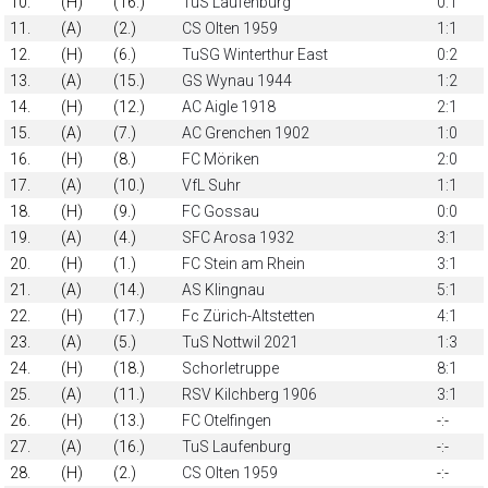
10.
(H)
(16.)
TuS Laufenburg
0:1
11.
(A)
(2.)
CS Olten 1959
1:1
12.
(H)
(6.)
TuSG Winterthur East
0:2
13.
(A)
(15.)
GS Wynau 1944
1:2
14.
(H)
(12.)
AC Aigle 1918
2:1
15.
(A)
(7.)
AC Grenchen 1902
1:0
16.
(H)
(8.)
FC Möriken
2:0
17.
(A)
(10.)
VfL Suhr
1:1
18.
(H)
(9.)
FC Gossau
0:0
19.
(A)
(4.)
SFC Arosa 1932
3:1
20.
(H)
(1.)
FC Stein am Rhein
3:1
21.
(A)
(14.)
AS Klingnau
5:1
22.
(H)
(17.)
Fc Zürich-Altstetten
4:1
23.
(A)
(5.)
TuS Nottwil 2021
1:3
24.
(H)
(18.)
Schorletruppe
8:1
25.
(A)
(11.)
RSV Kilchberg 1906
3:1
26.
(H)
(13.)
FC Otelfingen
-:-
27.
(A)
(16.)
TuS Laufenburg
-:-
28.
(H)
(2.)
CS Olten 1959
-:-