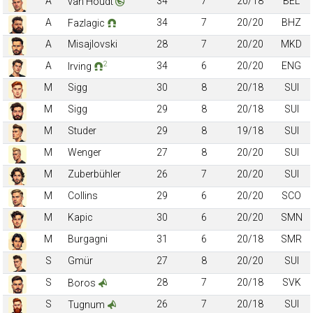
A
34
7
20/18
BEL
van Houdt
A
34
7
20/20
BHZ
Fazlagic
A
Misajlovski
28
7
20/20
MKD
2
A
34
6
20/20
ENG
Irving
M
Sigg
30
8
20/18
SUI
M
Sigg
29
8
20/18
SUI
M
Studer
29
8
19/18
SUI
M
Wenger
27
8
20/20
SUI
M
Zuberbühler
26
7
20/20
SUI
M
Collins
29
6
20/20
SCO
M
Kapic
30
6
20/20
SMN
M
Burgagni
31
6
20/18
SMR
S
Gmür
27
8
20/20
SUI
S
28
7
20/18
SVK
Boros
S
26
7
20/18
SUI
Tugnum