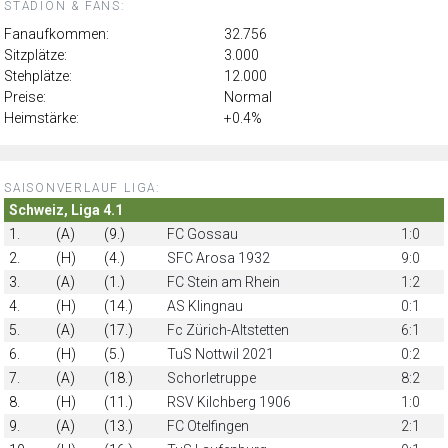
STADION & FANS:
Fanaufkommen:
32.756
Sitzplätze:
3.000
Stehplätze:
12.000
Preise:
Normal
Heimstärke:
+0.4%
SAISONVERLAUF LIGA:
Schweiz, Liga 4.1
1.
(A)
(9.)
FC Gossau
1:0
2.
(H)
(4.)
SFC Arosa 1932
9:0
3.
(A)
(1.)
FC Stein am Rhein
1:2
4.
(H)
(14.)
AS Klingnau
0:1
5.
(A)
(17.)
Fc Zürich-Altstetten
6:1
6.
(H)
(5.)
TuS Nottwil 2021
0:2
7.
(A)
(18.)
Schorletruppe
8:2
8.
(H)
(11.)
RSV Kilchberg 1906
1:0
9.
(A)
(13.)
FC Otelfingen
2:1