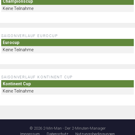
Championscup
Keine Teilnahme
SAISONVERLAUF EUROCUP
Eurocup
Keine Teilnahme
SAISONVERLAUF KONTINENT CUP
Kontinent Cup
Keine Teilnahme
© 2026 2-Min-Man - Der 2-Minuten-Manager
Impressum
Datenschutz
Nutzungsbedingungen