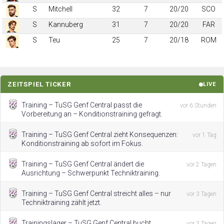
S
Mitchell
32
7
20/20
SCO
S
Kannuberg
31
7
20/20
FAR
S
Teu
25
7
20/18
ROM
ZEITSPIEL TICKER
LIVE
Training – TuSG Genf Central passt die
vor 6 Stunden
Vorbereitung an – Konditionstraining gefragt.
Training – TuSG Genf Central zieht Konsequenzen:
vor 1 Tag
Konditionstraining ab sofort im Fokus.
Training – TuSG Genf Central ändert die
vor 2 Tagen
Ausrichtung – Schwerpunkt Techniktraining.
Training – TuSG Genf Central streicht alles – nur
vor 3 Tagen
Techniktraining zählt jetzt.
Trainingslager – TuSG Genf Central bucht
vor 3 Tagen