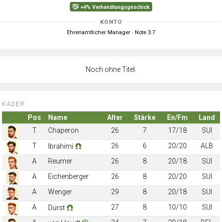
+4% Verhandlungsgeschick
KONTO
Ehrenamtlicher Manager · Note 3.7
Noch ohne Titel.
KADER:
Pos
Name
Alter
Stärke
En/Fm
Land
T
Chaperon
26
7
17/18
SUI
T
26
6
20/20
ALB
Ibrahimi
A
Reumer
26
8
20/18
SUI
A
Eichenberger
26
8
20/20
SUI
A
Wenger
29
8
20/18
SUI
A
27
8
10/10
SUI
Dürst