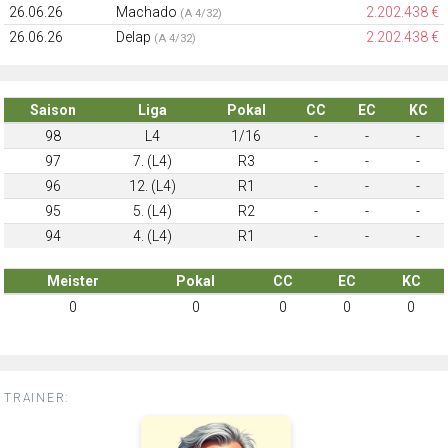
26.06.26
Machado
2.202.438 €
(A 4/32)
26.06.26
Delap
2.202.438 €
(A 4/32)
Saison
Liga
Pokal
CC
EC
KC
98
L4
1/16
-
-
-
97
7. (L4)
R3
-
-
-
96
12. (L4)
R1
-
-
-
95
5. (L4)
R2
-
-
-
94
4. (L4)
R1
-
-
-
Meister
Pokal
CC
EC
KC
0
0
0
0
0
TRAINER: