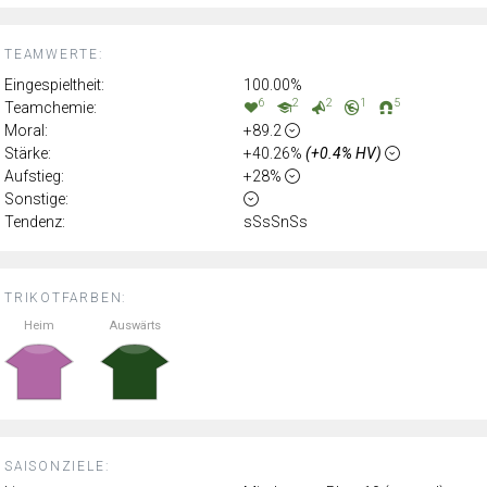
TEAMWERTE:
Eingespieltheit:
100.00%
6
2
2
1
5
Teamchemie:
Moral:
+89.2
Stärke:
+40.26%
(+0.4% HV)
Aufstieg:
+28%
Sonstige:
Tendenz:
sSsSnSs
TRIKOTFARBEN:
Heim
Auswärts
SAISONZIELE: