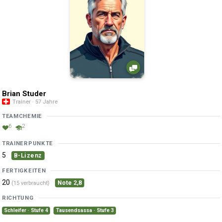
Brian Studer
Trainer · 57 Jahre
TEAMCHEMIE
6
2
TRAINERPUNKTE
5
B-Lizenz
FERTIGKEITEN
20
Note 2,8
(15 verbraucht)
RICHTUNG
Schleifer · Stufe 4
Tausendsassa · Stufe 3