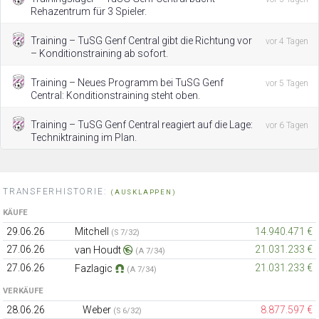
Rehazentrum für 3 Spieler.
Training – TuSG Genf Central gibt die Richtung vor
vor 4 Tagen
– Konditionstraining ab sofort.
Training – Neues Programm bei TuSG Genf
vor 5 Tagen
Central: Konditionstraining steht oben.
Training – TuSG Genf Central reagiert auf die Lage:
vor 6 Tagen
Techniktraining im Plan.
TRANSFERHISTORIE:
(AUSKLAPPEN)
KÄUFE
29.06.26
Mitchell
14.940.471 €
(S 7/32)
27.06.26
21.031.233 €
van Houdt
(A 7/34)
27.06.26
21.031.233 €
Fazlagic
(A 7/34)
VERKÄUFE
28.06.26
Weber
8.877.597 €
(S 6/32)