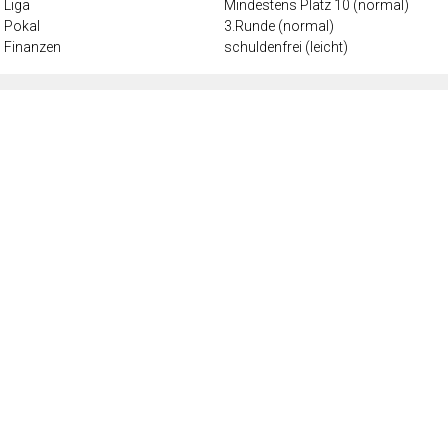
Liga
Mindestens Platz 10 (normal)
Pokal
3.Runde (normal)
Finanzen
schuldenfrei (leicht)