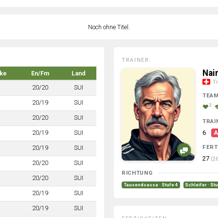
Noch ohne Titel.
TRAINER:
Nai
rke
En/Fm
Land
Tr
20/20
SUI
TEA
20/19
SUI
3
20/20
SUI
TRAI
20/19
SUI
6
A
FERT
20/19
SUI
27
(26
20/20
SUI
RICHTUNG
20/20
SUI
Tausendsassa · Stufe 4
Schleifer · St
20/19
SUI
20/19
SUI