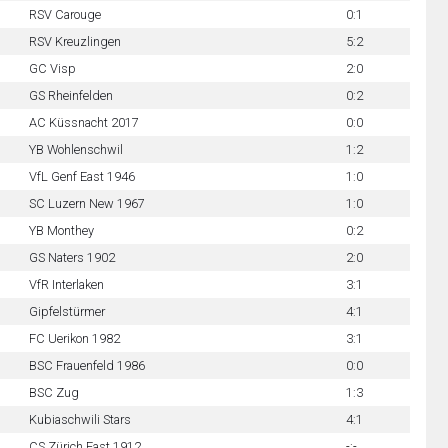
RSV Carouge
0:1
RSV Kreuzlingen
5:2
GC Visp
2:0
GS Rheinfelden
0:2
AC Küssnacht 2017
0:0
YB Wohlenschwil
1:2
VfL Genf East 1946
1:0
SC Luzern New 1967
1:0
YB Monthey
0:2
GS Naters 1902
2:0
VfR Interlaken
3:1
Gipfelstürmer
4:1
FC Uerikon 1982
3:1
BSC Frauenfeld 1986
0:0
BSC Zug
1:3
Kubiaschwili Stars
4:1
CS Zürich East 1912
-:-