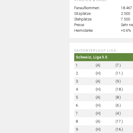
STADION & FANS:
Fanaufkommen:
18.467
Sitzplätze:
2.500
Stehplätze:
7.500
Preise:
Sehr ni
Heimstärke:
+0.6%
SAISONVERLAUF LIGA:
Schweiz, Liga 5.5
1.
(A)
(7.)
2.
(H)
(11.)
3.
(A)
(9.)
4.
(H)
(18.)
5.
(A)
(8.)
6.
(H)
(6.)
7.
(H)
(4.)
8.
(A)
(17.)
9.
(H)
(16.)