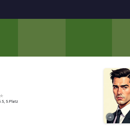
★
.5, 5.Platz
→