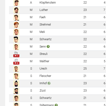
A
Klopfenstein
22
4
M
Luther
23
7
M
Faeh
21
6
M
Strehmel
21
6
M
Meli
22
6
M
Schwartz
22
6
M
Senn
22
6
M
Streuli
22
6
✚ 1
M
Walther
22
5
✚ 4
S
Urech
25
7
S
Fleischer
21
6
S
Imhof
23
6
S
Züst
23
6
S
Schwartz
21
6
S
Soltermann
21
5