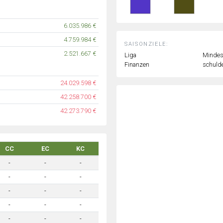
6.035.986 €
4.759.984 €
SAISONZIELE:
2.521.667 €
Liga
Mindest
Finanzen
schulde
24.029.598 €
42.258.700 €
42.273.790 €
CC
EC
KC
-
-
-
-
-
-
-
-
-
-
-
-
-
-
-