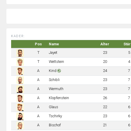
KADER:
Pos
Name
Alter
Stä
T
Jayet
23
5
T
Wettstein
20
4
A
Kind
24
7
A
Schibli
23
7
A
Wermuth
23
7
A
Klopfenstein
26
7
A
Glaus
22
6
A
Tschirky
23
6
A
Bischof
21
6