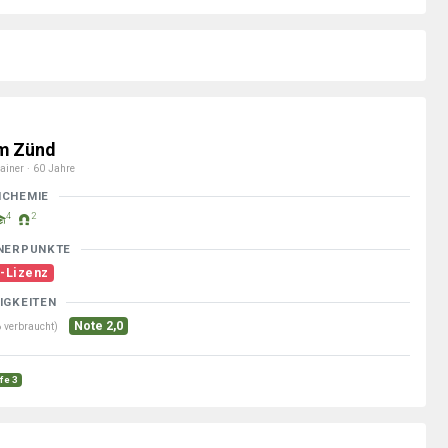
m Zünd
ainer · 60 Jahre
MCHEMIE
4
2
NERPUNKTE
-Lizenz
IGKEITEN
Note 2,0
 verbraucht)
ufe 3