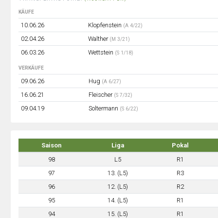
KÄUFE
10.06.26
Klopfenstein
(A 4/22)
02.04.26
Walther
(M 3/21)
06.03.26
Wettstein
(S 1/18)
VERKÄUFE
09.06.26
Hug
(A 6/27)
16.06.21
Fleischer
(S 7/32)
09.04.19
Soltermann
(S 6/22)
Saison
Liga
Pokal
98
L5
R1
97
13. (L5)
R3
96
12. (L5)
R2
95
14. (L5)
R1
94
15. (L5)
R1