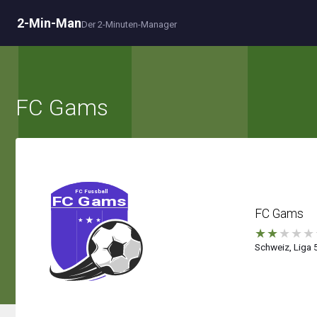
2-Min-Man
Der 2-Minuten-Manager
FC Gams
FC Gams
★
★
★
★
★
Schweiz, Liga 5