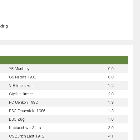
edrig
YB Monthey
0:0
GS Naters 1902
0:0
VfR Interlaken
1:2
Gipfelstürmer
2:0
FC Uerikon 1982
1:3
BSC Frauenfeld 1986
1:3
BSC Zug
1:0
Kubiaschwili Stars
3:0
CS Zürich East 1912
4:1