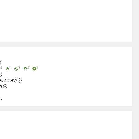
0%
4
1
3
2
2
+0.6% HV)
2%
nS