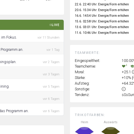
22.6. 22:40 Uhr: Energie/Form erhöhen
20.6. 15:34 Uhr: Energie/Form erhöhen
16.6. 14:54 Uhr: Energie/Form erhöhen
15.6. 02:58 Uhr: Energie/Form erhöhen
LIVE
13.6. 03:01 Uhr: Energie/Form erhöhen
11.6. 10:46 Uhr: Energie/Form erhöhen
 im Fokus.
vor 11 Stunden
s Programm an.
vor 1 Tag
TEAMWERTE:
Eingespieltheit:
100.0
ningsplan.
vor 2 Tagen
4
Teamchemie:
Moral:
+25.1
vor 3 Tagen
Stärke:
+10%
(
Aufstieg:
+64.3
ining.
vor 5 Tagen
Sonstige:
Tendenz:
sSsSu
vor 6 Tagen
 das Programm an.
vor 6 Tagen
TRIKOTFARBEN:
Heim
Auswärts