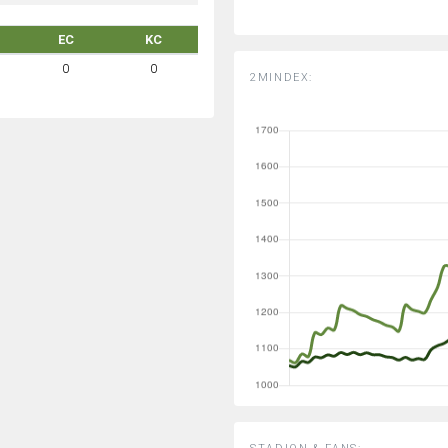
EC
KC
0
0
2MINDEX: