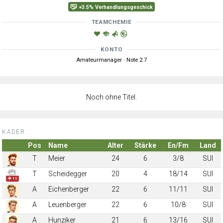
+3.5% Verhandlungsgeschick
TEAMCHEMIE
KONTO
Amateurmanager · Note 2.7
Noch ohne Titel.
KADER:
Pos
Name
Alter
Stärke
En/Fm
Land
T
Meier
24
6
3/8
SUI
T
Scheidegger
20
4
18/14
SUI
✚ 11
A
Eichenberger
22
6
11/11
SUI
A
Leuenberger
22
6
10/8
SUI
A
Hunziker
21
6
13/16
SUI