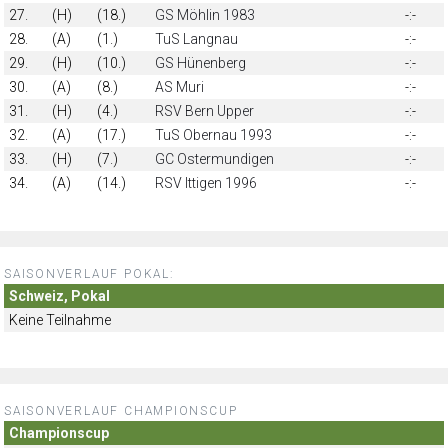
27.
(H)
(18.)
GS Möhlin 1983
-:-
28.
(A)
(1.)
TuS Langnau
-:-
29.
(H)
(10.)
GS Hünenberg
-:-
30.
(A)
(8.)
AS Muri
-:-
31.
(H)
(4.)
RSV Bern Upper
-:-
32.
(A)
(17.)
TuS Obernau 1993
-:-
33.
(H)
(7.)
GC Ostermundigen
-:-
34.
(A)
(14.)
RSV Ittigen 1996
-:-
SAISONVERLAUF POKAL:
Schweiz, Pokal
Keine Teilnahme
SAISONVERLAUF CHAMPIONSCUP
Championscup