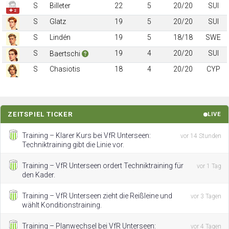
S
Billeter
22
5
20/20
SUI
✚ 2
S
Glatz
19
5
20/20
SUI
S
Lindén
19
5
18/18
SWE
S
19
4
20/20
SUI
Baertschi
S
Chasiotis
18
4
20/20
CYP
ZEITSPIEL TICKER
LIVE
Training – Klarer Kurs bei VfR Unterseen:
vor 14 Stunden
Techniktraining gibt die Linie vor.
Training – VfR Unterseen ordert Techniktraining für
vor 1 Tag
den Kader.
Training – VfR Unterseen zieht die Reißleine und
vor 3 Tagen
wählt Konditionstraining.
Training – Planwechsel bei VfR Unterseen:
vor 4 Tagen