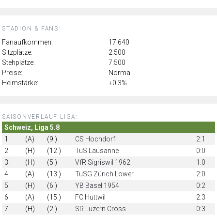
STADION & FANS:
Fanaufkommen:
17.640
Sitzplätze:
2.500
Stehplätze:
7.500
Preise:
Normal
Heimstärke:
+0.3%
SAISONVERLAUF LIGA:
Schweiz, Liga 5.8
1.
(A)
(9.)
CS Hochdorf
2:1
2.
(H)
(12.)
TuS Lausanne
0:0
3.
(H)
(5.)
VfR Sigriswil 1962
1:0
4.
(A)
(13.)
TuSG Zürich Lower
2:0
5.
(H)
(6.)
YB Basel 1954
0:2
6.
(A)
(15.)
FC Huttwil
2:3
7.
(H)
(2.)
SR Luzern Cross
0:3