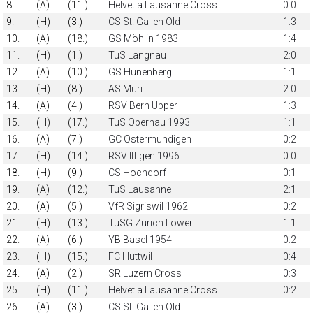
8.
(A)
(11.)
Helvetia Lausanne Cross
0:0
9.
(H)
(3.)
CS St. Gallen Old
1:3
10.
(A)
(18.)
GS Möhlin 1983
1:4
11.
(H)
(1.)
TuS Langnau
2:0
12.
(A)
(10.)
GS Hünenberg
1:1
13.
(H)
(8.)
AS Muri
2:0
14.
(A)
(4.)
RSV Bern Upper
1:3
15.
(H)
(17.)
TuS Obernau 1993
1:1
16.
(A)
(7.)
GC Ostermundigen
0:2
17.
(H)
(14.)
RSV Ittigen 1996
0:0
18.
(H)
(9.)
CS Hochdorf
0:1
19.
(A)
(12.)
TuS Lausanne
2:1
20.
(A)
(5.)
VfR Sigriswil 1962
0:2
21.
(H)
(13.)
TuSG Zürich Lower
1:1
22.
(A)
(6.)
YB Basel 1954
0:2
23.
(H)
(15.)
FC Huttwil
0:4
24.
(A)
(2.)
SR Luzern Cross
0:3
25.
(H)
(11.)
Helvetia Lausanne Cross
0:2
26.
(A)
(3.)
CS St. Gallen Old
-:-