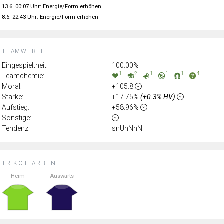
13.6. 00:07 Uhr: Energie/Form erhöhen
8.6. 22:43 Uhr: Energie/Form erhöhen
TEAMWERTE:
Eingespieltheit:
100.00%
1
2
1
1
1
4
Teamchemie:
Moral:
+105.8
Stärke:
+17.75%
(+0.3% HV)
Aufstieg:
+58.96%
Sonstige:
Tendenz:
snUnNnN
TRIKOTFARBEN:
Heim
Auswärts