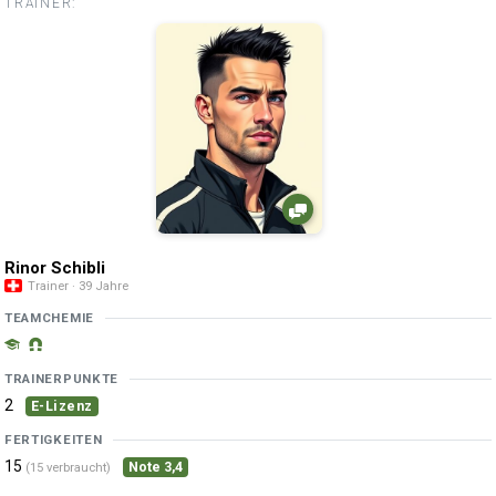
TRAINER:
Rinor Schibli
Trainer · 39 Jahre
TEAMCHEMIE
TRAINERPUNKTE
2
E-Lizenz
FERTIGKEITEN
15
Note 3,4
(15 verbraucht)