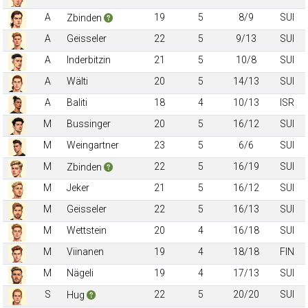
A
19
5
8/9
SUI
Zbinden
A
Geisseler
22
5
9/13
SUI
A
Inderbitzin
21
5
10/8
SUI
A
Wälti
20
5
14/13
SUI
A
Baliti
18
4
10/13
ISR
M
Bussinger
20
5
16/12
SUI
M
Weingartner
23
5
6/6
SUI
M
22
5
16/19
SUI
Zbinden
M
Jeker
21
5
16/12
SUI
M
Geisseler
22
5
16/13
SUI
M
Wettstein
20
4
16/18
SUI
M
Viinanen
19
4
18/18
FIN
M
Nägeli
19
4
17/13
SUI
S
22
5
20/20
SUI
Hug