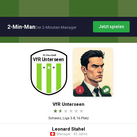
2-Min-Man
Jetzt spielen
Der 2-Minuten-Manager
↓
VfR Unterseen
★
★
★
★
★
★
Schweiz, Liga 5.8, 16.Platz
Leonard Stahel
Manager · 42 Jahre