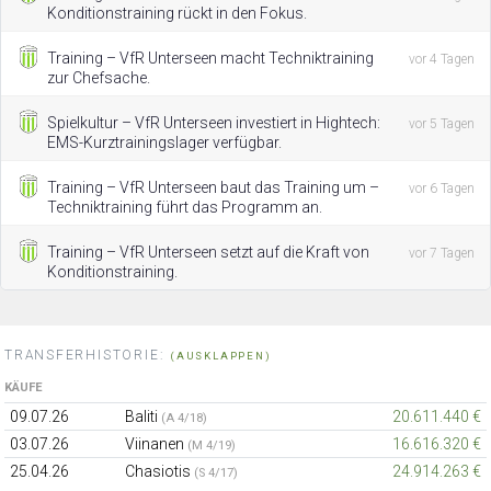
Konditionstraining rückt in den Fokus.
Training – VfR Unterseen macht Techniktraining
vor 4 Tagen
zur Chefsache.
Spielkultur – VfR Unterseen investiert in Hightech:
vor 5 Tagen
EMS-Kurztrainingslager verfügbar.
Training – VfR Unterseen baut das Training um –
vor 6 Tagen
Techniktraining führt das Programm an.
Training – VfR Unterseen setzt auf die Kraft von
vor 7 Tagen
Konditionstraining.
TRANSFERHISTORIE:
(AUSKLAPPEN)
KÄUFE
09.07.26
Baliti
20.611.440 €
(A 4/18)
03.07.26
Viinanen
16.616.320 €
(M 4/19)
25.04.26
Chasiotis
24.914.263 €
(S 4/17)