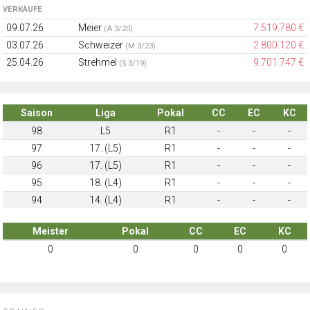
VERKÄUFE
09.07.26
Meier
7.519.780 €
(A 3/20)
03.07.26
Schweizer
2.800.120 €
(M 3/23)
25.04.26
Strehmel
9.701.747 €
(S 3/19)
Saison
Liga
Pokal
CC
EC
KC
98
L5
R1
-
-
-
97
17. (L5)
R1
-
-
-
96
17. (L5)
R1
-
-
-
95
18. (L4)
R1
-
-
-
94
14. (L4)
R1
-
-
-
Meister
Pokal
CC
EC
KC
0
0
0
0
0