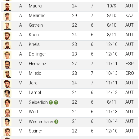
A
Maurer
24
7
10/9
AUT
A
Melamid
29
7
8/10
KAZ
A
Gstrein
22
6
8/10
AUT
A
Kuen
24
6
8/11
AUT
A
Kneisl
23
6
12/10
AUT
A
Dollinger
23
6
12/10
AUT
M
Hernainz
27
7
11/11
ESP
M
Miletic
28
7
10/13
CRO
M
Jara
24
7
11/11
AUT
M
Lampl
24
6
14/13
AUT
M
22
6
8/11
AUT
Seiberlich
M
Wolf
21
6
11/13
AUT
M
21
6
10/14
AUT
Westerthaler
M
Steiner
22
6
12/10
AUT