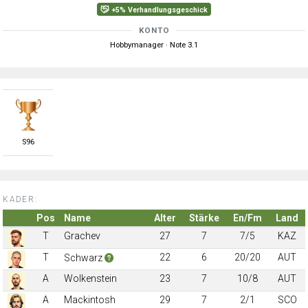
+5% Verhandlungsgeschick
KONTO
Hobbymanager · Note 3.1
S
96
KADER:
Pos
Name
Alter
Stärke
En/Fm
Land
T
Grachev
27
7
7/5
KAZ
T
22
6
20/20
AUT
Schwarz
A
Wolkenstein
23
7
10/8
AUT
A
Mackintosh
29
7
2/1
SCO