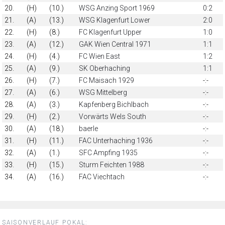
20.
(H)
(10.)
WSG Anzing Sport 1969
0:2
21.
(A)
(13.)
WSG Klagenfurt Lower
2:0
22.
(H)
(8.)
FC Klagenfurt Upper
1:0
23.
(A)
(12.)
GAK Wien Central 1971
1:1
24.
(H)
(4.)
FC Wien East
1:2
25.
(A)
(9.)
SK Oberhaching
1:1
26.
(H)
(7.)
FC Maisach 1929
-:-
27.
(A)
(6.)
WSG Mittelberg
-:-
28.
(A)
(3.)
Kapfenberg Bichlbach
-:-
29.
(H)
(2.)
Vorwärts Wels South
-:-
30.
(A)
(18.)
baerle
-:-
31.
(H)
(11.)
FAC Unterhaching 1936
-:-
32.
(A)
(1.)
SFC Ampfing 1935
-:-
33.
(H)
(15.)
Sturm Feichten 1988
-:-
34.
(A)
(16.)
FAC Viechtach
-:-
SAISONVERLAUF POKAL: