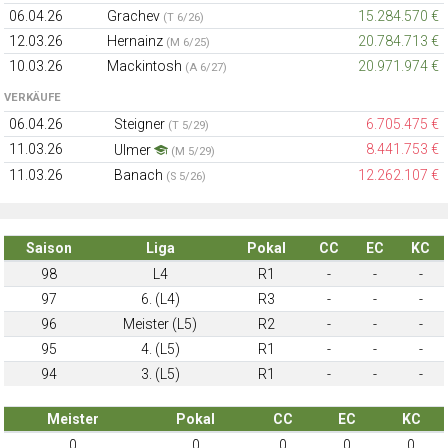
06.04.26
Grachev
15.284.570 €
(T 6/26)
12.03.26
Hernainz
20.784.713 €
(M 6/25)
10.03.26
Mackintosh
20.971.974 €
(A 6/27)
VERKÄUFE
06.04.26
Steigner
6.705.475 €
(T 5/29)
11.03.26
8.441.753 €
Ulmer
(M 5/29)
11.03.26
Banach
12.262.107 €
(S 5/26)
Saison
Liga
Pokal
CC
EC
KC
98
L4
R1
-
-
-
97
6. (L4)
R3
-
-
-
96
Meister (L5)
R2
-
-
-
95
4. (L5)
R1
-
-
-
94
3. (L5)
R1
-
-
-
Meister
Pokal
CC
EC
KC
0
0
0
0
0