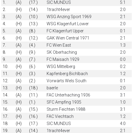
1.
(A)
(17.)
SIC MUNDUS
5:1
2.
(H)
(14.)
1tracht4ever
2:0
3.
(A)
(10.)
WSG Anzing Sport 1969
2:1
4.
(H)
(13.)
WSG Klagenfurt Lower
2:0
5.
(A)
(8.)
FC Klagenfurt Upper
0:1
6.
(H)
(12.)
GAK Wien Central 1971
2:1
7.
(A)
(4.)
FC Wien East
1:3
8.
(H)
(9.)
SK Oberhaching
2:0
9.
(A)
(7.)
FC Maisach 1929
0:0
10.
(H)
(6.)
WSG Mittelberg
0:2
11.
(H)
(3.)
Kapfenberg Bichlbach
1:2
12.
(A)
(2.)
Vorwärts Wels South
0:1
13.
(H)
(18.)
baerle
2:0
14.
(A)
(11.)
FAC Unterhaching 1936
3:1
15.
(H)
(1.)
SFC Ampfing 1935
1:0
16.
(A)
(15.)
Sturm Feichten 1988
3:1
17.
(H)
(16.)
FAC Viechtach
1:2
18.
(H)
(17.)
SIC MUNDUS
4:0
19.
(A)
(14.)
1tracht4ever
2:1