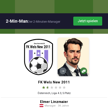
2-Min-Man
Jetzt spielen
Der 2-Minuten-Manager
→
FK Wels New 2011
★
★
★
★
★
★
Österreich, Liga 4.3, 5.Platz
Elmer Linzmaier
Manager · 34 Jahre