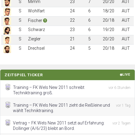
S
Mimm
23
7
20/20
AUT
S
Wohlfart
24
6
18/20
AUT
S
22
6
20/18
AUT
Fischer
S
Schwarz
23
6
19/20
AUT
S
Ziegler
21
5
20/20
AUT
S
Drechsel
24
5
20/18
AUT
ZEITSPIEL TICKER
LIVE
Training – FK Wels New 2011 schreibt
vor 6 Stunden
Techniktraining groß.
Training – FK Wels New 2011 zieht die Reißleine und
vor 1 Tag
wählt Techniktraining.
Vertrag – FK Wels New 2011 setzt auf Erfahrung:
vor 2 Tagen
Dollinger (A/6/23) bleibt an Bord.