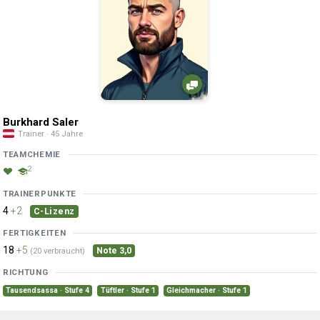
Burkhard Saler
Trainer · 45 Jahre
TEAMCHEMIE
2
TRAINERPUNKTE
4
+2
C-Lizenz
FERTIGKEITEN
18
+5
Note 3,0
(20 verbraucht)
RICHTUNG
Tausendsassa · Stufe 4
Tüftler · Stufe 1
Gleichmacher · Stufe 1