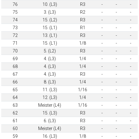
76
10. (L3)
R3
-
-
-
75
3. (L3)
R2
-
-
-
74
15. (L2)
R3
-
-
-
73
15. (L1)
R1
-
-
-
72
13. (L1)
R3
-
-
-
71
15. (L1)
1/8
-
-
-
70
5. (L2)
R3
-
-
-
69
4. (L3)
1/4
-
-
-
68
4. (L3)
1/4
-
-
-
67
4. (L3)
R3
-
-
-
66
8. (L3)
1/4
-
-
-
65
11. (L3)
1/16
-
-
-
64
12. (L3)
1/4
-
-
-
63
Meister (L4)
1/16
-
-
-
62
15. (L3)
R3
-
-
-
61
6. (L3)
R3
-
-
-
60
Meister (L4)
R3
-
-
-
59
16. (L3)
1/8
-
-
-