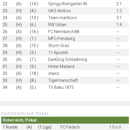
22.
(A)
(14.)
SpVgg Weingarten 96
2:1
23.
(H)
(4.)
GKS Atobos
1:2
24.
(A)
(13.)
Team marlboro
3:1
25.
(H)
(6.)
RW Urban
1:4
26.
(A)
(16.)
FC Nermberch88
-:-
27.
(H)
(1.)
MFC-Penzberg
-:-
28.
(A)
(15.)
Sturm Graz
-:-
29.
(H)
(3.)
11 Apostel
-:-
30.
(A)
(7.)
DarkDog Schladming
-:-
31.
(H)
(9.)
Hinter Mailand
-:-
32.
(A)
(18.)
stainz
-:-
33.
(H)
(8.)
Tigermanschaft
-:-
34.
(A)
(5.)
TV Baku 1875
-:-
SAISONVERLAUF POKAL:
Österreich, Pokal
1.Runde
(A)
(1.Liga)
FC Ferlach
1:0 n.V.