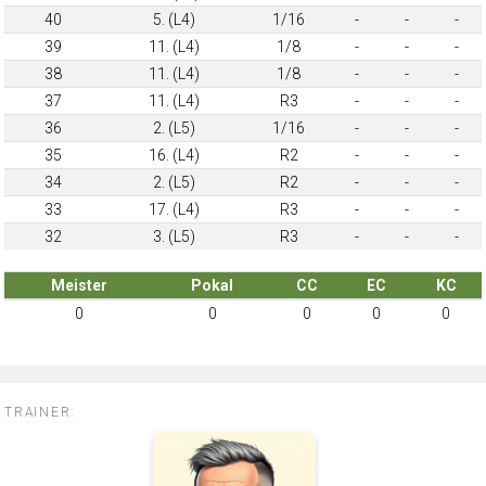
40
5. (L4)
1/16
-
-
-
39
11. (L4)
1/8
-
-
-
38
11. (L4)
1/8
-
-
-
37
11. (L4)
R3
-
-
-
36
2. (L5)
1/16
-
-
-
35
16. (L4)
R2
-
-
-
34
2. (L5)
R2
-
-
-
33
17. (L4)
R3
-
-
-
32
3. (L5)
R3
-
-
-
Meister
Pokal
CC
EC
KC
0
0
0
0
0
TRAINER: