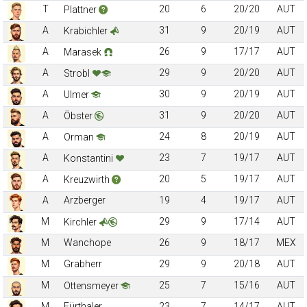
T
20
6
20/20
AUT
Plattner
A
31
9
20/19
AUT
Krabichler
A
26
9
17/17
AUT
Marasek
A
29
9
20/20
AUT
Strobl
A
30
9
20/19
AUT
Ulmer
A
31
9
20/20
AUT
Öbster
A
24
8
20/19
AUT
Orman
A
23
7
19/17
AUT
Konstantini
A
20
5
19/17
AUT
Kreuzwirth
A
Arzberger
19
4
19/17
AUT
M
29
9
17/14
AUT
Kirchler
M
Wanchope
26
9
18/17
MEX
M
Grabherr
29
9
20/18
AUT
M
25
7
15/16
AUT
Ottensmeyer
M
Fürthaler
23
7
14/17
AUT