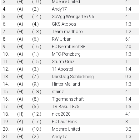
3.
(H)
(10.)
Moehre United
4:1
4.
(A)
(2.)
Andy17
1:4
5.
(H)
(14.)
SpVgg Weingarten 96
4:1
6.
(A)
(4.)
GKS Atobos
1:3
7.
(H)
(13.)
Team marlboro
1:2
8.
(A)
(6.)
RW Urban
6:1
9.
(H)
(16.)
FC Nermberch88
2:0
10.
(A)
(1.)
MFC-Penzberg
1:3
11.
(H)
(15.)
Sturm Graz
1:1
12.
(A)
(3.)
11 Apostel
1:4
13.
(H)
(7.)
DarkDog Schladming
0:3
14.
(A)
(9.)
Hinter Mailand
1:3
15.
(H)
(18.)
stainz
4:1
16.
(A)
(8.)
Tigermanschaft
1:4
17.
(H)
(5.)
TV Baku 1875
1:5
18.
(H)
(12.)
nico2020
4:1
19.
(A)
(17.)
FC Lauf Flink
3:1
20.
(A)
(10.)
Moehre United
3:2
21.
(H)
(2.)
Andy17
1:3