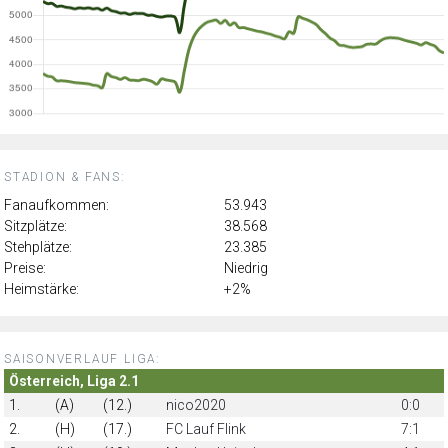
STADION & FANS:
Fanaufkommen:
53.943
Sitzplätze:
38.568
Stehplätze:
23.385
Preise:
Niedrig
Heimstärke:
+2%
SAISONVERLAUF LIGA:
Österreich, Liga 2.1
1.
(A)
(12.)
nico2020
0:0
2.
(H)
(17.)
FC Lauf Flink
7:1