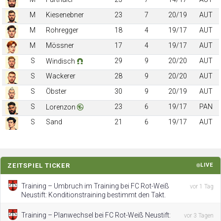
M
Kiesenebner
23
7
20/19
AUT
M
Rohregger
18
4
19/17
AUT
M
Mössner
17
4
19/17
AUT
S
29
9
20/20
AUT
Windisch
S
Wackerer
28
9
20/20
AUT
S
Öbster
30
9
20/19
AUT
S
23
6
19/17
PAN
Lorenzon
S
Sand
21
6
19/17
AUT
ZEITSPIEL TICKER
LIVE
Training – Umbruch im Training bei FC Rot-Weiß
vor 1 Tag
Neustift: Konditionstraining bestimmt den Takt.
Training – Planwechsel bei FC Rot-Weiß Neustift:
vor 3 Tagen