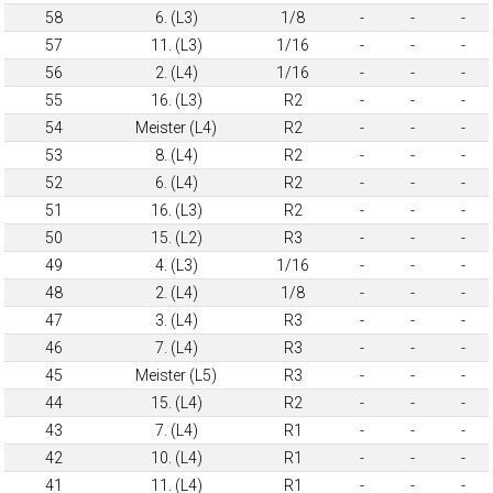
58
6. (L3)
1/8
-
-
-
57
11. (L3)
1/16
-
-
-
56
2. (L4)
1/16
-
-
-
55
16. (L3)
R2
-
-
-
54
Meister (L4)
R2
-
-
-
53
8. (L4)
R2
-
-
-
52
6. (L4)
R2
-
-
-
51
16. (L3)
R2
-
-
-
50
15. (L2)
R3
-
-
-
49
4. (L3)
1/16
-
-
-
48
2. (L4)
1/8
-
-
-
47
3. (L4)
R3
-
-
-
46
7. (L4)
R3
-
-
-
45
Meister (L5)
R3
-
-
-
44
15. (L4)
R2
-
-
-
43
7. (L4)
R1
-
-
-
42
10. (L4)
R1
-
-
-
41
11. (L4)
R1
-
-
-