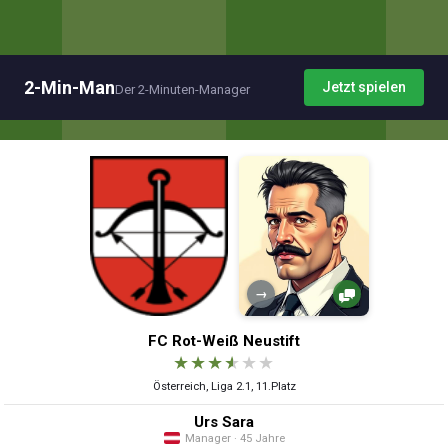
2-Min-Man
Jetzt spielen
Der 2-Minuten-Manager
→
FC Rot-Weiß Neustift
★
★
★
★
★
★
Österreich, Liga 2.1, 11.Platz
Urs Sara
Manager · 45 Jahre