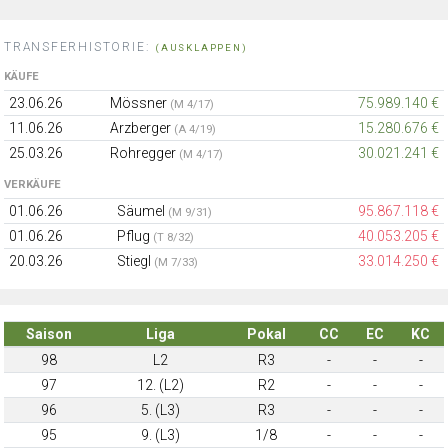
TRANSFERHISTORIE:
(AUSKLAPPEN)
KÄUFE
23.06.26
Mössner
75.989.140 €
(M 4/17)
11.06.26
Arzberger
15.280.676 €
(A 4/19)
25.03.26
Rohregger
30.021.241 €
(M 4/17)
VERKÄUFE
01.06.26
Säumel
95.867.118 €
(M 9/31)
01.06.26
Pflug
40.053.205 €
(T 8/32)
20.03.26
Stiegl
33.014.250 €
(M 7/33)
Saison
Liga
Pokal
CC
EC
KC
98
L2
R3
-
-
-
97
12. (L2)
R2
-
-
-
96
5. (L3)
R3
-
-
-
95
9. (L3)
1/8
-
-
-