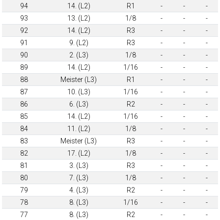
94
14. (L2)
R1
-
-
-
93
13. (L2)
1/8
-
-
-
92
14. (L2)
R3
-
-
-
91
9. (L2)
R3
-
-
-
90
2. (L3)
1/8
-
-
-
89
14. (L2)
1/16
-
-
-
88
Meister (L3)
R1
-
-
-
87
10. (L3)
1/16
-
-
-
86
6. (L3)
R2
-
-
-
85
14. (L2)
1/16
-
-
-
84
11. (L2)
1/8
-
-
-
83
Meister (L3)
R3
-
-
-
82
17. (L2)
1/8
-
-
-
81
3. (L3)
R3
-
-
-
80
7. (L3)
1/8
-
-
-
79
4. (L3)
R2
-
-
-
78
8. (L3)
1/16
-
-
-
77
8. (L3)
R2
-
-
-