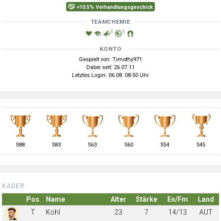
+10.5% Verhandlungsgeschick
TEAMCHEMIE
3
3
KONTO
Gespielt von: Timothy971
Dabei seit: 26.07.11
Letztes Login: 06.08. 08:50 Uhr
S
88
S
83
S
63
S
60
S
54
S
45
KADER:
Pos
Name
Alter
Stärke
En/Fm
Land
T
Kohl
23
7
14/13
AUT