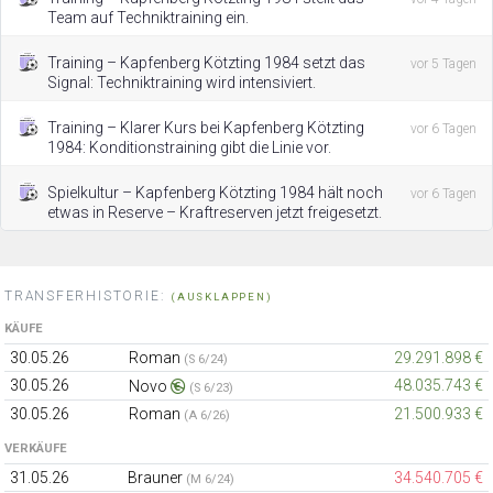
Team auf Techniktraining ein.
Training – Kapfenberg Kötzting 1984 setzt das
vor 5 Tagen
Signal: Techniktraining wird intensiviert.
Training – Klarer Kurs bei Kapfenberg Kötzting
vor 6 Tagen
1984: Konditionstraining gibt die Linie vor.
Spielkultur – Kapfenberg Kötzting 1984 hält noch
vor 6 Tagen
etwas in Reserve – Kraftreserven jetzt freigesetzt.
TRANSFERHISTORIE:
(AUSKLAPPEN)
KÄUFE
30.05.26
Roman
29.291.898 €
(S 6/24)
30.05.26
48.035.743 €
Novo
(S 6/23)
30.05.26
Roman
21.500.933 €
(A 6/26)
VERKÄUFE
31.05.26
Brauner
34.540.705 €
(M 6/24)