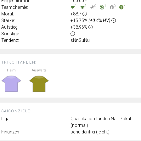
Eingespieltheit:
100.00%
1
1
0
1
0
4
Teamchemie:
Moral:
+88.7
Stärke:
+15.75%
(+0.4% HV)
Aufstieg:
+38.96%
Sonstige:
Tendenz:
sNnSuNu
TRIKOTFARBEN:
Heim
Auswärts
SAISONZIELE:
Liga
Qualifikation für den Nat. Pokal
(normal)
Finanzen
schuldenfrei (leicht)