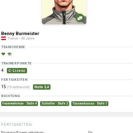
Benny Burmeister
Trainer · 40 Jahre
TEAMCHEMIE
TRAINERPUNKTE
4
C-Lizenz
FERTIGKEITEN
15
Note 3,4
(15 verbraucht)
RICHTUNG
Feuerwehrman · Stufe 4
Schleifer · Stufe 2
Tausendsassa · Stufe 1
FERTIGKEITEN:
Energie/Form erhöhen:
0x