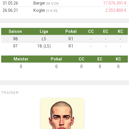
31.05.26
Berger
17.076.391 €
(M 5/24)
26.06.21
Kogler
2.353.800 €
(S 4/33)
Saison
Liga
Pokal
CC
EC
KC
98
L5
R1
-
-
-
97
18. (L5)
R1
-
-
-
Meister
Pokal
CC
EC
KC
0
0
0
0
0
TRAINER: