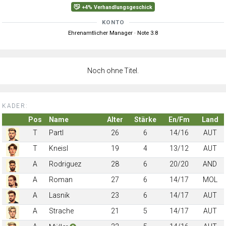
+4% Verhandlungsgeschick
KONTO
Ehrenamtlicher Manager · Note 3.8
Noch ohne Titel.
KADER:
Pos
Name
Alter
Stärke
En/Fm
Land
T
Partl
26
6
14/16
AUT
T
Kneisl
19
4
13/12
AUT
A
Rodriguez
28
6
20/20
AND
A
Roman
27
6
14/17
MOL
A
Lasnik
23
6
14/17
AUT
A
Strache
21
5
14/17
AUT