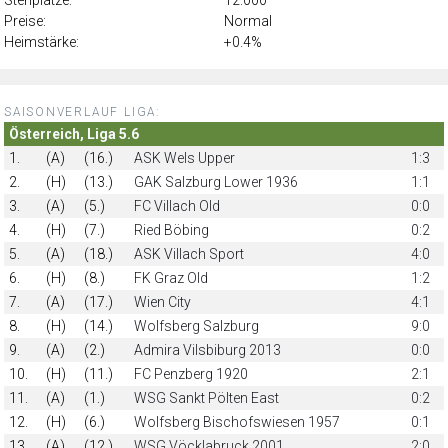
Preise:
Normal
Heimstärke:
+0.4%
SAISONVERLAUF LIGA:
Österreich, Liga 5.6
1.
(A)
(16.)
ASK Wels Upper
1:3
2.
(H)
(13.)
GAK Salzburg Lower 1936
1:1
3.
(A)
(5.)
FC Villach Old
0:0
4.
(H)
(7.)
Ried Böbing
0:2
5.
(A)
(18.)
ASK Villach Sport
4:0
6.
(H)
(8.)
FK Graz Old
1:2
7.
(A)
(17.)
Wien City
4:1
8.
(H)
(14.)
Wolfsberg Salzburg
9:0
9.
(A)
(2.)
Admira Vilsbiburg 2013
0:0
10.
(H)
(11.)
FC Penzberg 1920
2:1
11.
(A)
(1.)
WSG Sankt Pölten East
0:2
12.
(H)
(6.)
Wolfsberg Bischofswiesen 1957
0:1
13.
(A)
(12.)
WSG Vöcklabruck 2001
2:0