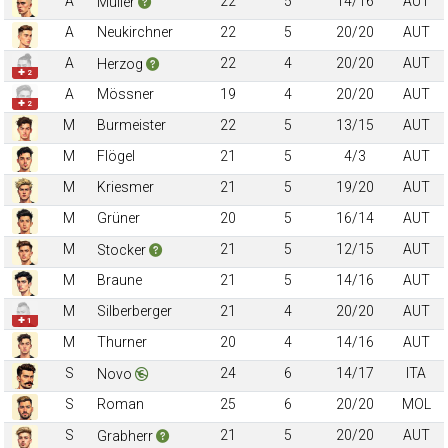
A
22
5
14/16
AUT
Müller
A
Neukirchner
22
5
20/20
AUT
A
22
4
20/20
AUT
Herzog
✚ 2
A
Mössner
19
4
20/20
AUT
✚ 2
M
Burmeister
22
5
13/15
AUT
M
Flögel
21
5
4/3
AUT
M
Kriesmer
21
5
19/20
AUT
M
Grüner
20
5
16/14
AUT
M
21
5
12/15
AUT
Stocker
M
Braune
21
5
14/16
AUT
M
Silberberger
21
4
20/20
AUT
✚ 1
M
Thurner
20
4
14/16
AUT
S
24
6
14/17
ITA
Novo
S
Roman
25
6
20/20
MOL
S
21
5
20/20
AUT
Grabherr