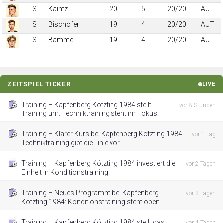
S
Kaintz
20
5
20/20
AUT
S
Bischofer
19
4
20/20
AUT
S
Bammel
19
4
20/20
AUT
ZEITSPIEL TICKER
LIVE
Training – Kapfenberg Kötzting 1984 stellt
vor 8 Stunden
Training um: Techniktraining steht im Fokus.
Training – Klarer Kurs bei Kapfenberg Kötzting 1984:
vor 1 Tag
Techniktraining gibt die Linie vor.
Training – Kapfenberg Kötzting 1984 investiert die
vor 2 Tagen
Einheit in Konditionstraining.
Training – Neues Programm bei Kapfenberg
vor 3 Tagen
Kötzting 1984: Konditionstraining steht oben.
Training – Kapfenberg Kötzting 1984 stellt das
vor 4 Tagen