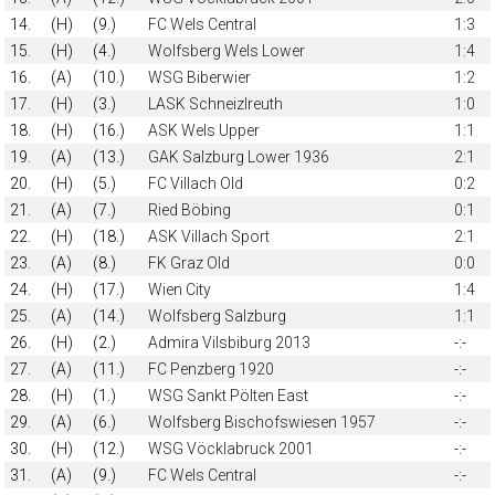
14.
(H)
(9.)
FC Wels Central
1:3
15.
(H)
(4.)
Wolfsberg Wels Lower
1:4
16.
(A)
(10.)
WSG Biberwier
1:2
17.
(H)
(3.)
LASK Schneizlreuth
1:0
18.
(H)
(16.)
ASK Wels Upper
1:1
19.
(A)
(13.)
GAK Salzburg Lower 1936
2:1
20.
(H)
(5.)
FC Villach Old
0:2
21.
(A)
(7.)
Ried Böbing
0:1
22.
(H)
(18.)
ASK Villach Sport
2:1
23.
(A)
(8.)
FK Graz Old
0:0
24.
(H)
(17.)
Wien City
1:4
25.
(A)
(14.)
Wolfsberg Salzburg
1:1
26.
(H)
(2.)
Admira Vilsbiburg 2013
-:-
27.
(A)
(11.)
FC Penzberg 1920
-:-
28.
(H)
(1.)
WSG Sankt Pölten East
-:-
29.
(A)
(6.)
Wolfsberg Bischofswiesen 1957
-:-
30.
(H)
(12.)
WSG Vöcklabruck 2001
-:-
31.
(A)
(9.)
FC Wels Central
-:-