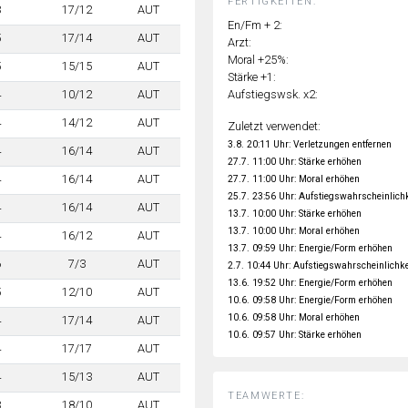
FERTIGKEITEN:
3
17/12
AUT
En/Fm + 2:
5
17/14
AUT
Arzt:
Moral +25%:
5
15/15
AUT
Stärke +1:
Aufstiegswsk. x2:
4
10/12
AUT
4
14/12
AUT
Zuletzt verwendet:
3.8. 20:11 Uhr: Verletzungen entfernen
4
16/14
AUT
27.7. 11:00 Uhr: Stärke erhöhen
4
16/14
AUT
27.7. 11:00 Uhr: Moral erhöhen
25.7. 23:56 Uhr: Aufstiegswahrscheinlich
4
16/14
AUT
13.7. 10:00 Uhr: Stärke erhöhen
13.7. 10:00 Uhr: Moral erhöhen
4
16/12
AUT
13.7. 09:59 Uhr: Energie/Form erhöhen
6
7/3
AUT
2.7. 10:44 Uhr: Aufstiegswahrscheinlichke
13.6. 19:52 Uhr: Energie/Form erhöhen
5
12/10
AUT
10.6. 09:58 Uhr: Energie/Form erhöhen
10.6. 09:58 Uhr: Moral erhöhen
4
17/14
AUT
10.6. 09:57 Uhr: Stärke erhöhen
4
17/17
AUT
4
15/13
AUT
TEAMWERTE:
3
18/10
AUT