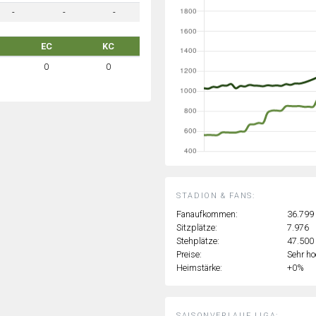
-
-
-
EC
KC
0
0
STADION & FANS:
Fanaufkommen:
36.799
Sitzplätze:
7.976
Stehplätze:
47.500
Preise:
Sehr h
Heimstärke:
+0%
SAISONVERLAUF LIGA: