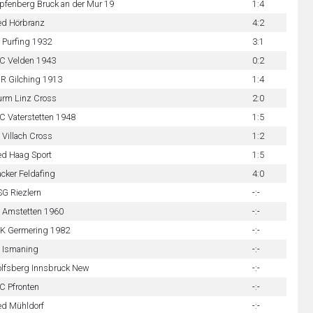
pfenberg Bruck an der Mur 19
1:4
ed Hörbranz
4:2
 Purfing 1932
3:1
C Velden 1943
0:2
R Gilching 1913
1:4
urm Linz Cross
2:0
C Vaterstetten 1948
1:5
 Villach Cross
1:2
ed Haag Sport
1:5
cker Feldafing
4:0
G Riezlern
-:-
 Amstetten 1960
-:-
K Germering 1982
-:-
 Ismaning
-:-
lfsberg Innsbruck New
-:-
C Pfronten
-:-
ed Mühldorf
-:-