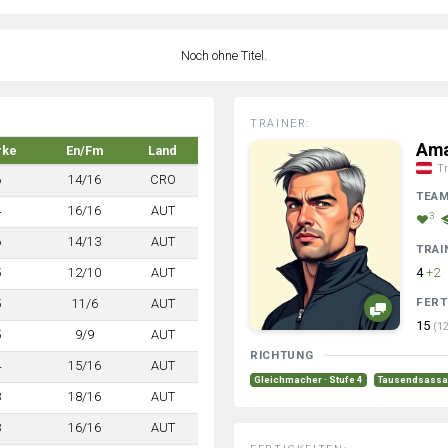
Noch ohne Titel.
TRAINER:
Ama
rke
En/Fm
Land
Tr
6
14/16
CRO
TEA
4
16/16
AUT
3
6
14/13
AUT
TRAI
5
12/10
AUT
4
+2
FERT
5
11/6
AUT
15
(12
5
9/9
AUT
RICHTUNG
4
15/16
AUT
Gleichmacher · Stufe 4
Tausendsassa 
3
18/16
AUT
3
16/16
AUT