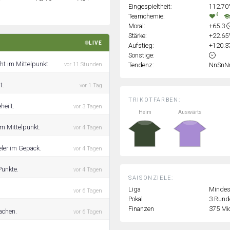
Eingespieltheit:
112.7
4
Teamchemie:
Moral:
+65.3
Stärke:
+22.6
LIVE
Aufstieg:
+120.
Sonstige:
t im Mittelpunkt.
Tendenz:
NnSnN
vor 11 Stunden
t.
vor 1 Tag
TRIKOTFARBEN:
heilt.
vor 3 Tagen
Heim
Auswärts
m Mittelpunkt.
vor 4 Tagen
ler im Gepäck.
vor 4 Tagen
Punkte.
vor 4 Tagen
SAISONZIELE:
Liga
Mindest
vor 6 Tagen
Pokal
3.Rund
Finanzen
375 Mi
achen.
vor 6 Tagen