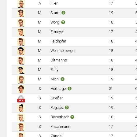
A
Flier
17
M
Sturm
19
M
Wörgl
18
M
Etmeyer
17
M
Feldhofer
18
M
Wechselberger
18
M
Oltmanns
18
M
Palfy
18
M
Michl
19
S
Hörtnagel
21
S
Grießer
19
✚ 1
S
Pogatez
19
S
Bieberbach
18
S
Frischmann
17
S
Zündel
17