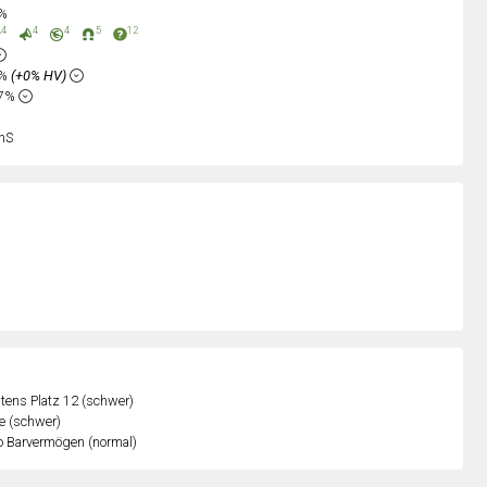
0%
4
4
4
5
12
5%
(+0% HV)
37%
nS
ens Platz 12 (schwer)
e (schwer)
o Barvermögen (normal)