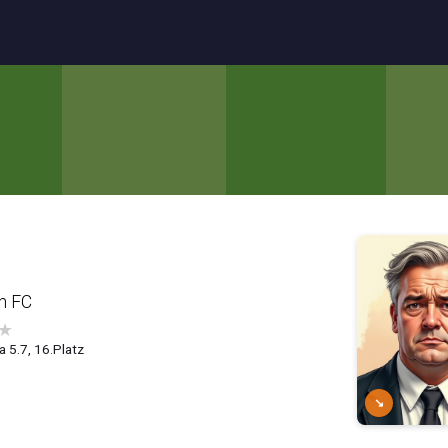
n FC
★
a 5.7, 16.Platz
↘