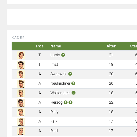
KADER:
Pos
Name
Alter
Stä
T
Lupis
21
T
Imst
18
A
Swarovski
20
A
Neukirchner
20
A
Wolkenstein
18
A
Herzog
22
A
Palfy
18
A
Falk
17
A
Partl
17