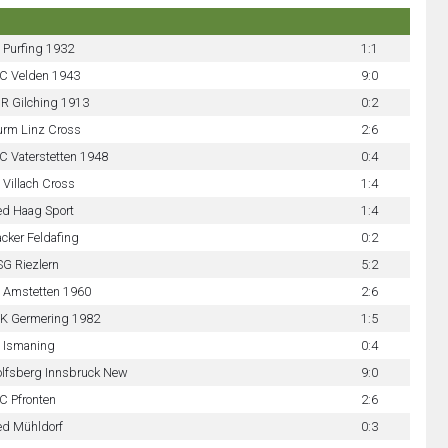
 Purfing 1932
1:1
C Velden 1943
9:0
R Gilching 1913
0:2
urm Linz Cross
2:6
C Vaterstetten 1948
0:4
 Villach Cross
1:4
ed Haag Sport
1:4
cker Feldafing
0:2
G Riezlern
5:2
 Amstetten 1960
2:6
K Germering 1982
1:5
 Ismaning
0:4
lfsberg Innsbruck New
9:0
C Pfronten
2:6
ed Mühldorf
0:3