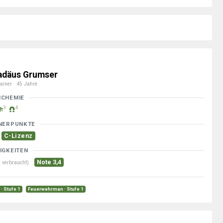
däus Grumser
ainer · 45 Jahre
MCHEMIE
3
4
NERPUNKTE
C-Lizenz
IGKEITEN
Note 3,4
 verbraucht)
· Stufe 1
Feuerwehrman · Stufe 1