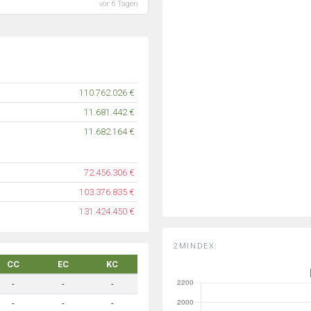
vor 6 Tagen
110.762.026 €
11.681.442 €
11.682.164 €
72.456.306 €
103.376.835 €
131.424.450 €
2MINDEX:
CC
EC
KC
-
-
-
-
-
-