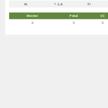
96
7. (L4)
R1
Meister
Pokal
CC
0
0
0