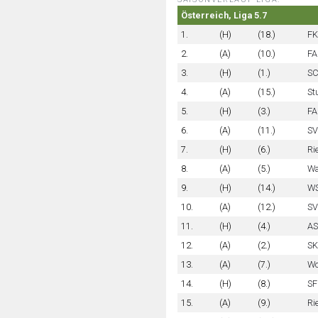
Österreich, Liga 5.7
1.
(H)
(18.)
FK
2.
(A)
(10.)
FA
3.
(H)
(1.)
SC
4.
(A)
(15.)
St
5.
(H)
(3.)
FA
6.
(A)
(11.)
SV
7.
(H)
(6.)
Ri
8.
(A)
(5.)
Wa
9.
(H)
(14.)
WS
10.
(A)
(12.)
SV
11.
(H)
(4.)
AS
12.
(A)
(2.)
SK
13.
(A)
(7.)
Wo
14.
(H)
(8.)
SF
15.
(A)
(9.)
Ri