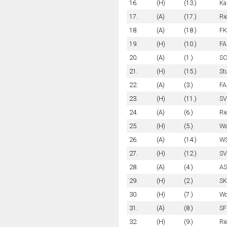
16.
(H)
(13.)
Ka
17.
(A)
(17.)
Ri
18.
(A)
(18.)
FK
19.
(H)
(10.)
FA
20.
(A)
(1.)
SC
21.
(H)
(15.)
St
22.
(A)
(3.)
FA
23.
(H)
(11.)
SV
24.
(A)
(6.)
Ri
25.
(H)
(5.)
Wa
26.
(A)
(14.)
WS
27.
(H)
(12.)
SV
28.
(A)
(4.)
AS
29.
(H)
(2.)
SK
30.
(H)
(7.)
Wo
31.
(A)
(8.)
SF
32.
(H)
(9.)
Ri