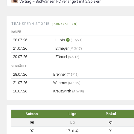
Vertrag – BettWanzen FC verlängert mit 2 Spielern.
TRANSFERHISTORIE:
(AUSKLAPPEN)
KÄUFE
28.07.26
Lupis
(T 6/21)
21.07.26
Etmeyer
(M 3/17)
20.07.26
Zündel
(S 3/17)
VERKÄUFE
28.07.26
Brenner
(T 5/19)
21.07.26
Wimmer
(M 5/19)
20.07.26
Kreuzwirth
(A 5/18)
Saison
Liga
Pokal
98
L5
R1
97
17. (L4)
R1