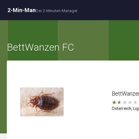
2-Min-Man
Der 2-Minuten-Manager
BettWanzen FC
BettWanze
★
★
★
★
★
Österreich, Lig