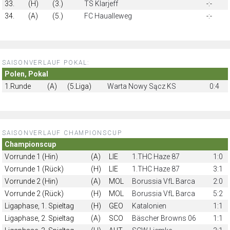
33.
(H)
(3.)
TS Klarjeff
-:-
34.
(A)
(5.)
FC Haualleweg
-:-
SAISONVERLAUF POKAL:
Polen, Pokal
1.Runde
(A)
(5.Liga)
Warta Nowy Sącz KS
0:4
SAISONVERLAUF CHAMPIONSCUP
Championscup
Vorrunde 1 (Hin)
(A)
LIE
1.THC Haze 87
1:0
Vorrunde 1 (Rück)
(H)
LIE
1.THC Haze 87
3:1
Vorrunde 2 (Hin)
(A)
MOL
Borussia VfL Barca
2:0
Vorrunde 2 (Rück)
(H)
MOL
Borussia VfL Barca
5:2
Ligaphase, 1. Spieltag
(H)
GEO
Katalonien
1:1
Ligaphase, 2. Spieltag
(A)
SCO
Bäscher Browns 06
1:1