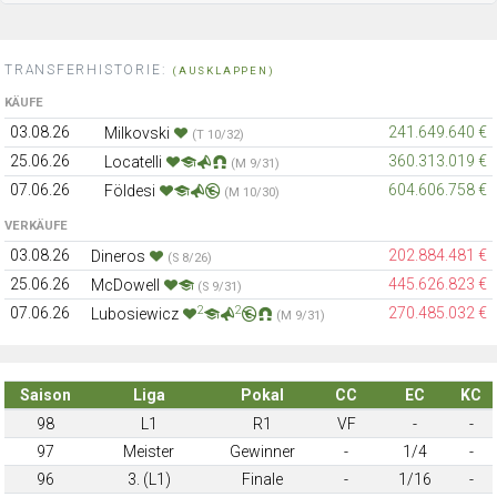
TRANSFERHISTORIE:
(AUSKLAPPEN)
KÄUFE
03.08.26
241.649.640 €
Milkovski
(T 10/32)
25.06.26
360.313.019 €
Locatelli
(M 9/31)
07.06.26
604.606.758 €
Földesi
(M 10/30)
VERKÄUFE
03.08.26
202.884.481 €
Dineros
(S 8/26)
25.06.26
445.626.823 €
McDowell
(S 9/31)
2
2
07.06.26
270.485.032 €
Lubosiewicz
(M 9/31)
Saison
Liga
Pokal
CC
EC
KC
98
L1
R1
VF
-
-
97
Meister
Gewinner
-
1/4
-
96
3. (L1)
Finale
-
1/16
-