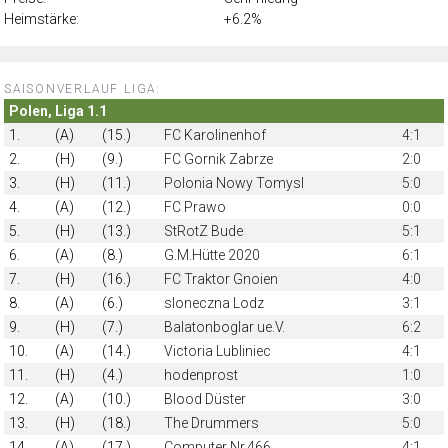
Heimstärke:
+6.2%
SAISONVERLAUF LIGA:
Polen, Liga 1.1
1.
(A)
(15.)
FC Karolinenhof
4:1
2.
(H)
(9.)
FC Gornik Zabrze
2:0
3.
(H)
(11.)
Polonia Nowy Tomysl
5:0
4.
(A)
(12.)
FC Prawo
0:0
5.
(H)
(13.)
StRotZ Bude
5:1
6.
(A)
(8.)
G.M.Hütte 2020
6:1
7.
(H)
(16.)
FC Traktor Gnoien
4:0
8.
(A)
(6.)
sloneczna Lodz
3:1
9.
(H)
(7.)
Balatonboglar ue.V.
6:2
10.
(A)
(14.)
Victoria Lubliniec
4:1
11.
(H)
(4.)
hodenprost
1:0
12.
(A)
(10.)
Blood Düster
3:0
13.
(H)
(18.)
The Drummers
5:0
14.
(A)
(17.)
Computer Nr.466
4:1