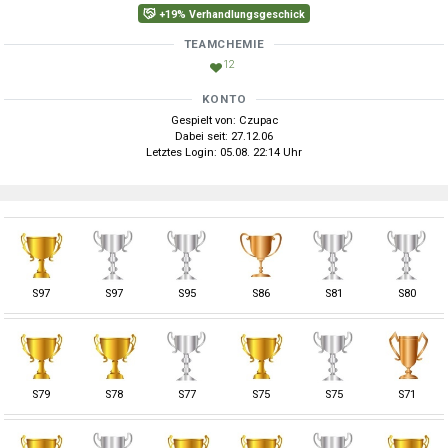
+19% Verhandlungsgeschick
TEAMCHEMIE
12
KONTO
Gespielt von: Czupac
Dabei seit: 27.12.06
Letztes Login: 05.08. 22:14 Uhr
S
97
S
97
S
95
S
86
S
81
S
80
S
79
S
78
S
77
S
75
S
75
S
71