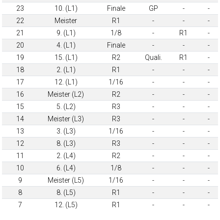
23
10. (L1)
Finale
GP
-
-
22
Meister
R1
-
-
-
21
9. (L1)
1/8
-
R1
-
20
4. (L1)
Finale
-
-
-
19
15. (L1)
R2
Quali.
R1
-
18
2. (L1)
R1
-
-
-
17
12. (L1)
1/16
-
-
-
16
Meister (L2)
R2
-
-
-
15
5. (L2)
R3
-
-
-
14
Meister (L3)
R3
-
-
-
13
3. (L3)
1/16
-
-
-
12
8. (L3)
R3
-
-
-
11
2. (L4)
R2
-
-
-
10
6. (L4)
1/8
-
-
-
9
Meister (L5)
1/16
-
-
-
8
8. (L5)
R1
-
-
-
7
12. (L5)
R1
-
-
-