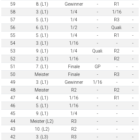
59
8. (L1)
Gewinner
-
R1
-
58
3. (L1)
1/4
-
1/16
-
57
5. (L1)
1/4
-
R3
-
56
6. (L1)
1/2
-
Quali.
-
55
5. (L1)
1/4
-
R1
-
54
3. (L1)
1/16
-
-
-
53
9. (L1)
1/4
Quali.
R2
-
52
2. (L1)
1/16
-
R2
-
51
7. (L1)
Finale
GP
-
-
50
Meister
Finale
-
R3
-
49
3. (L1)
Gewinner
1/16
-
-
48
Meister
R2
-
R2
-
47
4. (L1)
1/16
-
R1
-
46
5. (L1)
1/16
-
-
-
45
9. (L1)
1/4
-
-
-
44
Meister (L2)
R3
-
-
-
43
10. (L2)
R2
-
-
-
42
3. (L3)
R3
-
-
-