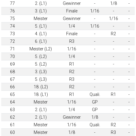
77
2. (L1)
Gewinner
-
1/8
-
76
3. (L1)
Finale
1/16
-
-
75
Meister
Gewinner
-
1/16
-
74
5. (L1)
1/4
1/16
-
-
73
4. (L1)
Finale
-
R2
-
72
6. (L1)
R3
-
-
-
71
Meister (L2)
1/16
-
-
-
70
5. (L2)
1/4
-
-
-
69
5. (L2)
R1
-
-
-
68
3. (L3)
R2
-
-
-
67
5. (L3)
R3
-
-
-
66
18. (L2)
R2
-
-
-
65
18. (L1)
R1
Quali.
R1
-
64
Meister
1/16
GP
-
-
63
2. (L1)
1/4
GP
-
-
62
2. (L1)
Gewinner
1/8
-
-
61
Meister
1/16
Quali.
R2
-
60
Meister
1/8
-
R3
-