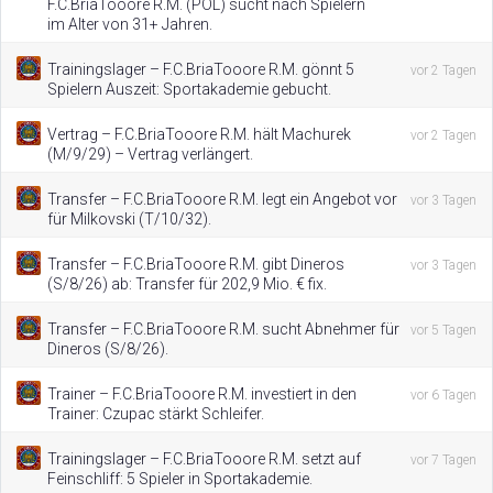
F.C.BriaTooore R.M. (POL) sucht nach Spielern
im Alter von 31+ Jahren.
Trainingslager – F.C.BriaTooore R.M. gönnt 5
vor 2 Tagen
Spielern Auszeit: Sportakademie gebucht.
Vertrag – F.C.BriaTooore R.M. hält Machurek
vor 2 Tagen
(M/9/29) – Vertrag verlängert.
Transfer – F.C.BriaTooore R.M. legt ein Angebot vor
vor 3 Tagen
für Milkovski (T/10/32).
Transfer – F.C.BriaTooore R.M. gibt Dineros
vor 3 Tagen
(S/8/26) ab: Transfer für 202,9 Mio. € fix.
Transfer – F.C.BriaTooore R.M. sucht Abnehmer für
vor 5 Tagen
Dineros (S/8/26).
Trainer – F.C.BriaTooore R.M. investiert in den
vor 6 Tagen
Trainer: Czupac stärkt Schleifer.
Trainingslager – F.C.BriaTooore R.M. setzt auf
vor 7 Tagen
Feinschliff: 5 Spieler in Sportakademie.