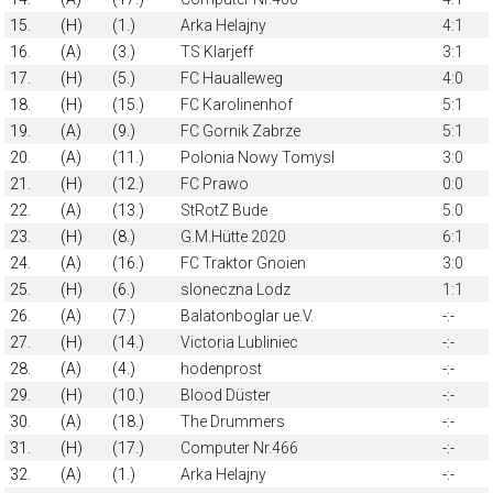
15.
(H)
(1.)
Arka Helajny
4:1
16.
(A)
(3.)
TS Klarjeff
3:1
17.
(H)
(5.)
FC Haualleweg
4:0
18.
(H)
(15.)
FC Karolinenhof
5:1
19.
(A)
(9.)
FC Gornik Zabrze
5:1
20.
(A)
(11.)
Polonia Nowy Tomysl
3:0
21.
(H)
(12.)
FC Prawo
0:0
22.
(A)
(13.)
StRotZ Bude
5:0
23.
(H)
(8.)
G.M.Hütte 2020
6:1
24.
(A)
(16.)
FC Traktor Gnoien
3:0
25.
(H)
(6.)
sloneczna Lodz
1:1
26.
(A)
(7.)
Balatonboglar ue.V.
-:-
27.
(H)
(14.)
Victoria Lubliniec
-:-
28.
(A)
(4.)
hodenprost
-:-
29.
(H)
(10.)
Blood Düster
-:-
30.
(A)
(18.)
The Drummers
-:-
31.
(H)
(17.)
Computer Nr.466
-:-
32.
(A)
(1.)
Arka Helajny
-:-