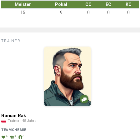
Meister
Pokal
CC
EC
KC
15
9
0
0
0
TRAINER:
Roman Rak
Trainer · 45 Jahre
TEAMCHEMIE
4
3
3