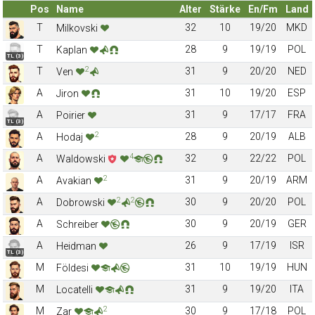
Pos
Name
Alter
Stärke
En/Fm
Land
T
32
10
19/20
MKD
Milkovski
T
28
9
19/19
POL
Kaplan
TL (3)
2
T
31
9
20/20
NED
Ven
A
31
10
19/20
ESP
Jiron
A
31
9
17/17
FRA
Poirier
TL (3)
2
A
28
9
20/19
ALB
Hodaj
4
A
32
9
22/22
POL
Waldowski
2
A
31
9
20/19
ARM
Avakian
2
2
A
30
9
20/20
POL
Dobrowski
A
30
9
20/19
GER
Schreiber
A
26
9
17/19
ISR
Heidman
TL (3)
M
31
10
19/19
HUN
Földesi
M
31
9
19/20
ITA
Locatelli
2
M
30
9
17/18
POL
Zar