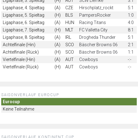
Ligaphase, 3. Spieltag
(H)
AUT
SCW Liemke
3:1
Ligaphase, 4. Spieltag
(A)
CZE
Hirschplatz_rockt
5:1
Ligaphase, 5. Spieltag
(H)
BLS
PampersRocker
1:0
Ligaphase, 6. Spieltag
(A)
HUN
Racing Titans
4:0
Ligaphase, 7. Spieltag
(H)
MLT
FC Valletta City
8:1
Ligaphase, 8. Spieltag
(A)
IRL
Drogheda Thunder
5:1
Achtelfinale (Hin)
(A)
SCO
Bäscher Browns 06
2:1
Achtelfinale (Rück)
(H)
SCO
Bäscher Browns 06
1:1
Viertelfinale (Hin)
(A)
AUT
Cowboys
-:-
Viertelfinale (Rück)
(H)
AUT
Cowboys
-:-
SAISONVERLAUF EUROCUP
Eurocup
Keine Teilnahme
SAISONVERLAUF KONTINENT CUP