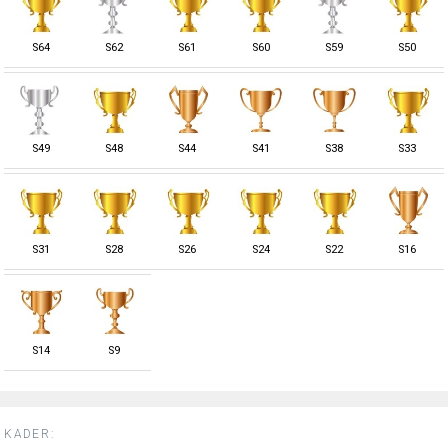
S
64
S
62
S
61
S
60
S
59
S
50
S
49
S
48
S
44
S
41
S
38
S
33
S
31
S
28
S
26
S
24
S
22
S
16
S
14
S
9
KADER: