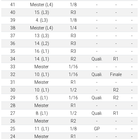
41
Meister (L4)
1/8
-
-
-
40
15. (L3)
R3
-
-
-
39
4. (L3)
1/8
-
-
-
38
Meister (L4)
1/4
-
-
-
37
13. (L3)
R3
-
-
-
36
14. (L2)
R3
-
-
-
35
16. (L1)
R3
-
-
-
34
14. (L1)
R2
Quali.
R1
-
33
Meister
1/16
-
-
-
32
10. (L1)
1/16
Quali.
Finale
-
31
Meister
R1
-
-
-
30
10. (L1)
1/2
-
R2
-
29
5. (L1)
1/16
Quali.
R2
-
28
Meister
R1
-
-
-
27
8. (L1)
1/2
Quali.
R1
-
26
Meister
R2
-
-
-
25
11. (L1)
1/8
GP
-
-
24
Meister
R1
-
-
-