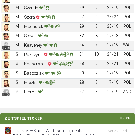
2
M
29
9
20/19
POL
Szeuda
4
M
27
9
25/24
POL
Szera
3
2
M
29
9
20/19
POL
Machurek
2
M
32
8
17/18
POL
Slowik
2
M
34
7
19/19
WAL
Keaveney
TL (3)
3
2
S
31
10
21/21
POL
Pszczyna
2
3
S
28
9
25/21
POL
Kasperczak
2
3
S
30
9
19/19
POL
Baszcziak
3
2
S
28
9
17/18
POL
Miczka
3
S
27
7
19/19
AND
Ferron
TL (3)
ZEITSPIEL TICKER
LIVE
Transfer – Kader-Auffrischung geplant:
vor 5 Stunden