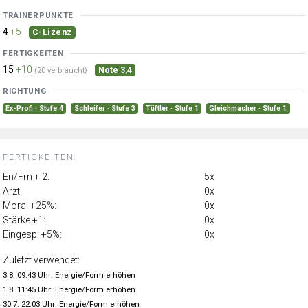
TRAINERPUNKTE
4
+5
C-Lizenz
FERTIGKEITEN
15
+10
Note 3,4
(20 verbraucht)
RICHTUNG
Ex-Profi · Stufe 4
Schleifer · Stufe 3
Tüftler · Stufe 1
Gleichmacher · Stufe 1
FERTIGKEITEN:
En/Fm + 2:
5x
Arzt:
0x
Moral +25%:
0x
Stärke +1:
0x
Eingesp. +5%:
0x
Zuletzt verwendet:
3.8. 09:43 Uhr: Energie/Form erhöhen
1.8. 11:45 Uhr: Energie/Form erhöhen
30.7. 22:03 Uhr: Energie/Form erhöhen