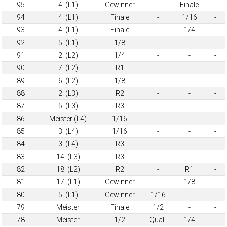
95
4. (L1)
Gewinner
-
Finale
-
94
4. (L1)
Finale
-
1/16
-
93
4. (L1)
Finale
-
1/4
-
92
5. (L1)
1/8
-
-
-
91
2. (L2)
1/4
-
-
-
90
7. (L2)
R1
-
-
-
89
6. (L2)
1/8
-
-
-
88
2. (L3)
R2
-
-
-
87
5. (L3)
R3
-
-
-
86
Meister (L4)
1/16
-
-
-
85
3. (L4)
1/16
-
-
-
84
3. (L4)
R3
-
-
-
83
14. (L3)
R3
-
-
-
82
18. (L2)
R2
-
R1
-
81
17. (L1)
Gewinner
-
1/8
-
80
5. (L1)
Gewinner
1/16
-
-
79
Meister
Finale
1/2
-
-
78
Meister
1/2
Quali.
1/4
-