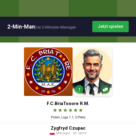
2-Min-Man
Jetzt spielen
Der 2-Minuten-Manager
↑
F.C.BriaTooore R.M.
★
★
★
★
★
★
Polen, Liga 1.1, 2.Platz
Zygfryd Czupac
Manager · 56 Jahre