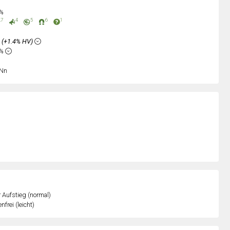
0%
7
4
5
6
1
%
(+1.4% HV)
3%
Nn
r Aufstieg (normal)
nfrei (leicht)