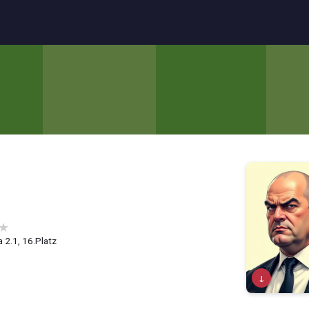
★
 2.1, 16.Platz
↓