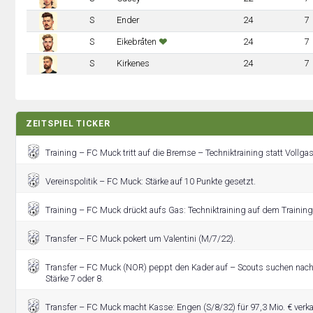
S
Ender
24
7
S
Eikebråten
24
7
S
Kirkenes
24
7
ZEITSPIEL TICKER
Training – FC Muck tritt auf die Bremse – Techniktraining statt Vollgas
Vereinspolitik – FC Muck: Stärke auf 10 Punkte gesetzt.
Training – FC Muck drückt aufs Gas: Techniktraining auf dem Trainin
Transfer – FC Muck pokert um Valentini (M/7/22).
Transfer – FC Muck (NOR) peppt den Kader auf – Scouts suchen nac
Stärke 7 oder 8.
Transfer – FC Muck macht Kasse: Engen (S/8/32) für 97,3 Mio. € verka