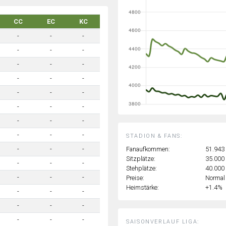
CC
EC
KC
-
-
-
-
-
-
-
-
-
-
-
-
-
-
-
-
-
-
-
-
-
-
-
-
STADION & FANS:
Fanaufkommen:
51.943
-
-
-
Sitzplätze:
35.000
-
-
-
Stehplätze:
40.000
-
-
-
Preise:
Normal
Heimstärke:
+1.4%
-
-
-
-
-
-
-
-
-
SAISONVERLAUF LIGA: