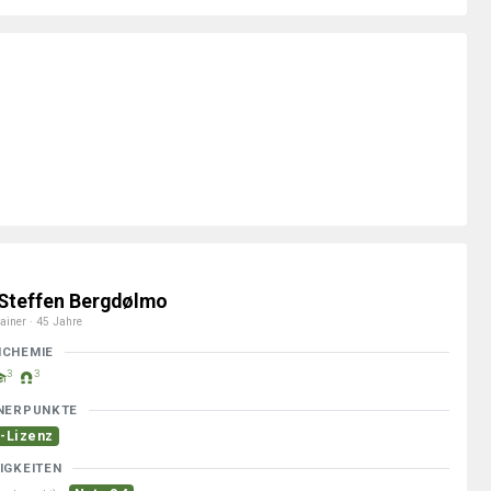
 Steffen Bergdølmo
ainer · 45 Jahre
MCHEMIE
3
3
NERPUNKTE
-Lizenz
IGKEITEN