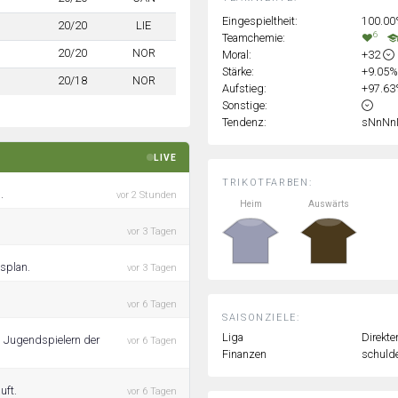
Eingespieltheit:
100.0
20/20
LIE
6
Teamchemie:
20/20
NOR
Moral:
+32
Stärke:
+9.05
20/18
NOR
Aufstieg:
+97.6
Sonstige:
Tendenz:
sNnNn
LIVE
TRIKOTFARBEN:
.
vor 2 Stunden
Heim
Auswärts
vor 3 Tagen
gsplan.
vor 3 Tagen
vor 6 Tagen
SAISONZIELE:
Liga
Direkte
h Jugendspielern der
vor 6 Tagen
Finanzen
schulde
uft.
vor 6 Tagen