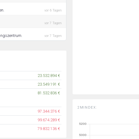
en.
vor 6 Tagen
vor 7 Tagen
iningszentrum.
vor 7 Tagen
23.532.894 €
23.549.191 €
81.532.836 €
2MINDEX:
97.344.376 €
99.674.289 €
79.832.136 €