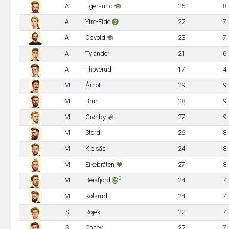
A
Egersund
25
8
A
Ytre-Eide
22
7
A
Osvold
23
7
A
Tylander
21
6
A
Thoverud
17
4
M
Årnot
29
9
M
Brun
28
9
M
Grønby
27
9
M
Stord
26
8
M
Kjelsås
24
8
M
Eikebråten
27
8
2
M
Beisfjord
24
7
M
Kolsrud
24
7
S
Rojek
22
7
S
Casey
22
7