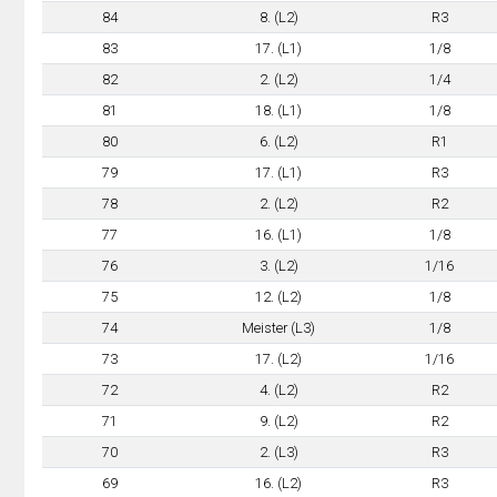
84
8. (L2)
R3
83
17. (L1)
1/8
82
2. (L2)
1/4
81
18. (L1)
1/8
80
6. (L2)
R1
79
17. (L1)
R3
78
2. (L2)
R2
77
16. (L1)
1/8
76
3. (L2)
1/16
75
12. (L2)
1/8
74
Meister (L3)
1/8
73
17. (L2)
1/16
72
4. (L2)
R2
71
9. (L2)
R2
70
2. (L3)
R3
69
16. (L2)
R3