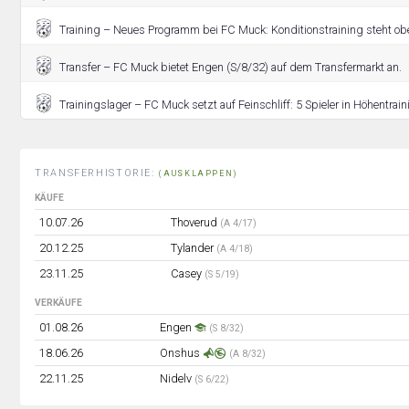
Training – Neues Programm bei FC Muck: Konditionstraining steht ob
Transfer – FC Muck bietet Engen (S/8/32) auf dem Transfermarkt an.
Trainingslager – FC Muck setzt auf Feinschliff: 5 Spieler in Höhentra
TRANSFERHISTORIE:
(AUSKLAPPEN)
KÄUFE
10.07.26
Thoverud
(A 4/17)
20.12.25
Tylander
(A 4/18)
23.11.25
Casey
(S 5/19)
VERKÄUFE
01.08.26
Engen
(S 8/32)
18.06.26
Onshus
(A 8/32)
22.11.25
Nidelv
(S 6/22)