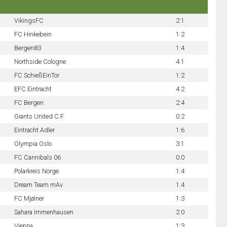
VikingsFC
2:1
FC Hinkebein
1:2
Bergen83
1:4
Northside Cologne
4:1
FC SchießEinTor
1:2
EFC Eintracht
4:2
FC Bergen
2:4
Giants United C.F.
0:2
Eintracht Adler
1:6
Olympia Oslo
3:1
FC Cannibals 06
0:0
Polarkreis Norge
1:4
Dream Team mAv
1:4
FC Mjølner
1:3
Sahara Immenhausen
2:0
Vienna
1:3