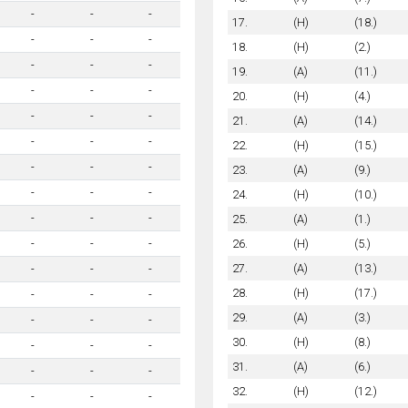
-
-
-
17.
(H)
(18.)
-
-
-
18.
(H)
(2.)
-
-
-
19.
(A)
(11.)
-
-
-
20.
(H)
(4.)
-
-
-
21.
(A)
(14.)
-
-
-
22.
(H)
(15.)
-
-
-
23.
(A)
(9.)
-
-
-
24.
(H)
(10.)
-
-
-
25.
(A)
(1.)
26.
(H)
(5.)
-
-
-
27.
(A)
(13.)
-
-
-
28.
(H)
(17.)
-
-
-
29.
(A)
(3.)
-
-
-
30.
(H)
(8.)
-
-
-
31.
(A)
(6.)
-
-
-
32.
(H)
(12.)
-
-
-