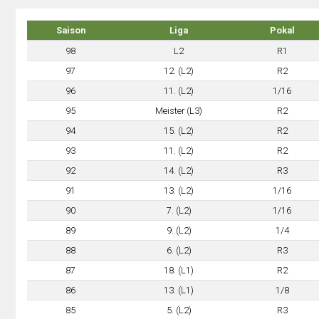
Saison
Liga
Pokal
98
L2
R1
97
12. (L2)
R2
96
11. (L2)
1/16
95
Meister (L3)
R2
94
15. (L2)
R2
93
11. (L2)
R2
92
14. (L2)
R3
91
13. (L2)
1/16
90
7. (L2)
1/16
89
9. (L2)
1/4
88
6. (L2)
R3
87
18. (L1)
R2
86
13. (L1)
1/8
85
5. (L2)
R3