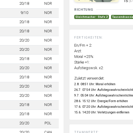
15
(6 
20/18
NOR
RICHTUNG
9/10
NOR
Gleichmacher · Stufe 2
Tausendsassa 
20/18
NOR
20/18
NOR
FERTIGKEITEN:
20/20
NOR
En/Fm + 2:
20/20
NOR
Arzt:
Moral +25%:
20/18
NOR
Stärke +1:
Aufstiegswsk. x2:
20/20
NOR
20/18
NOR
Zuletzt verwendet:
2.8. 08:51 Uhr: Moral erhöhen
20/20
NOR
26.7. 07:54 Uhr: Aufstiegswahrscheinlich
20/20
NOR
9.7. 05:04 Uhr: Aufstiegswahrscheinlichke
28.6. 15:12 Uhr: Energie/Form erhöhen
20/18
NOR
17.6. 07:20 Uhr: Aufstiegswahrscheinlich
15.6. 14:20 Uhr: Verletzungen entfernen
20/18
NOR
20/20
POL
20/20
CAN
TEAMWERTE: