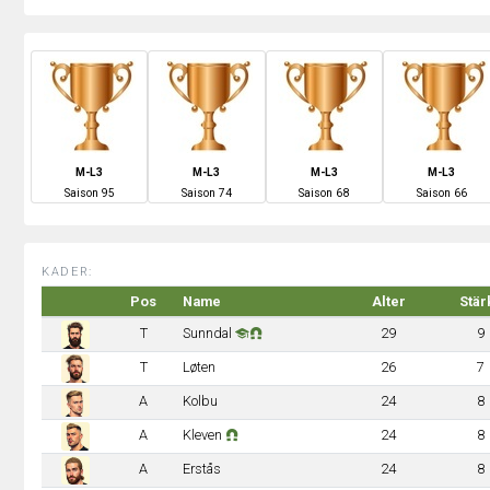
M-L3
M-L3
M-L3
M-L3
S
aison
95
S
aison
74
S
aison
68
S
aison
66
KADER:
Pos
Name
Alter
Stär
T
Sunndal
29
9
T
Løten
26
7
A
Kolbu
24
8
A
Kleven
24
8
A
Erstås
24
8