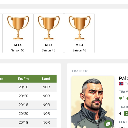
M-L4
M-L4
M-L4
S
aison
55
S
aison
48
S
aison
46
TRAINER:
Pål
ke
En/Fm
Land
Tr
20/18
NOR
TEA
20/20
NOR
3
20/18
NOR
TRAI
20/20
NOR
4
C
FERT
20/18
NOR