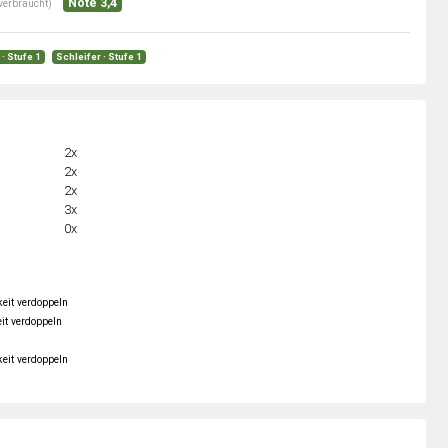
Note 3,4
verbraucht)
· Stufe 1
Schleifer · Stufe 1
2x
2x
2x
3x
0x
keit verdoppeln
it verdoppeln
keit verdoppeln