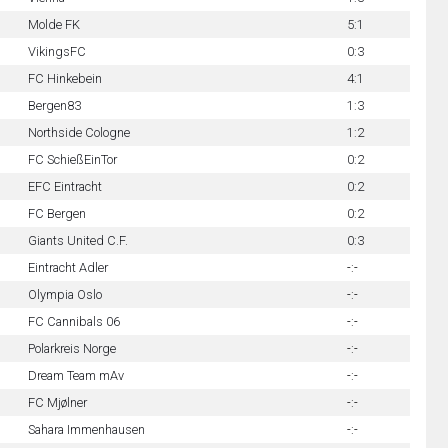
Molde FK
5:1
VikingsFC
0:3
FC Hinkebein
4:1
Bergen83
1:3
Northside Cologne
1:2
FC SchießEinTor
0:2
EFC Eintracht
0:2
FC Bergen
0:2
Giants United C.F.
0:3
Eintracht Adler
-:-
Olympia Oslo
-:-
FC Cannibals 06
-:-
Polarkreis Norge
-:-
Dream Team mAv
-:-
FC Mjølner
-:-
Sahara Immenhausen
-:-