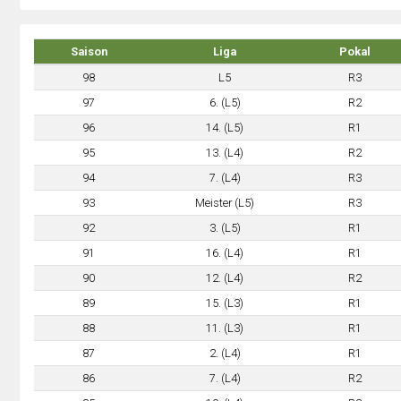
Saison
Liga
Pokal
98
L5
R3
97
6. (L5)
R2
96
14. (L5)
R1
95
13. (L4)
R2
94
7. (L4)
R3
93
Meister (L5)
R3
92
3. (L5)
R1
91
16. (L4)
R1
90
12. (L4)
R2
89
15. (L3)
R1
88
11. (L3)
R1
87
2. (L4)
R1
86
7. (L4)
R2