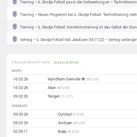
Training – IL Skodje Fotball passt die Vorbereitung an – Techniktrainin
Training – Neues Programm bei IL Skodje Fotball: Techniktraining steh
Training – IL Skodje Fotball: Konditionstraining ist das Gebot der Stun
Vertrag – IL Skodje Fotball hält Jakobsen (M/7/22) – Vertrag verlänger
TRANSFERHISTORIE:
(AUSKLAPPEN)
KÄUFE
16.03.26
Wyndham-Grenville
(M 5/29)
16.03.26
Akan
(M 5/29)
09.03.26
Tangen
(T 1/17)
VERKÄUFE
09.03.26
Dyrstad
(S 5/30)
09.03.26
Andsjøn
(A 5/29)
02.09.11
Buøy
(A 6/23)