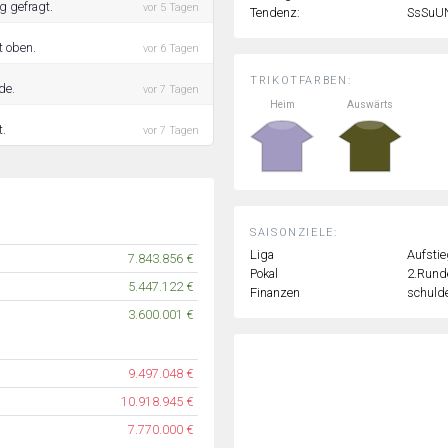
g gefragt.
vor 5 Tagen
Tendenz:
SsSuU
t oben.
vor 6 Tagen
TRIKOTFARBEN:
de.
vor 7 Tagen
Heim
Auswärts
t.
vor 7 Tagen
SAISONZIELE:
Liga
Aufstie
7.843.856 €
Pokal
2.Rund
5.447.122 €
Finanzen
schulde
3.600.001 €
9.497.048 €
10.918.945 €
7.770.000 €