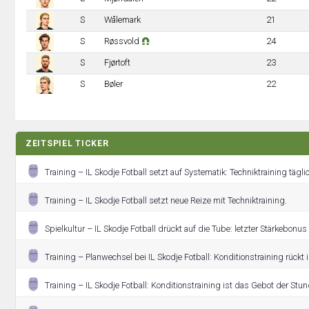
S
Wålemark
21
S
Røssvold
24
S
Fjørtoft
23
S
Bøler
22
ZEITSPIEL TICKER
Training – IL Skodje Fotball setzt auf Systematik: Techniktraining tägli
Training – IL Skodje Fotball setzt neue Reize mit Techniktraining.
Spielkultur – IL Skodje Fotball drückt auf die Tube: letzter Stärkebonu
Training – Planwechsel bei IL Skodje Fotball: Konditionstraining rückt 
Training – IL Skodje Fotball: Konditionstraining ist das Gebot der Stun