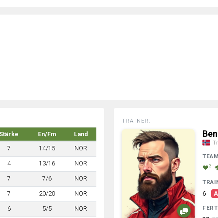
TRAINER:
Ben
Stärke
En/Fm
Land
Tr
7
14/15
NOR
TEA
4
13/16
NOR
3
7
7/6
NOR
TRAI
7
20/20
NOR
6
A
FERT
6
5/5
NOR