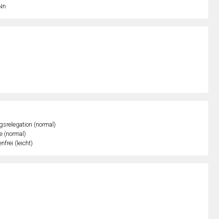
Nn
gsrelegation (normal)
e (normal)
nfrei (leicht)