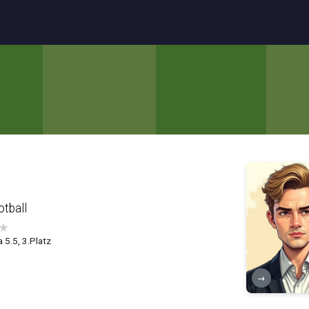
otball
★
 5.5, 3.Platz
→