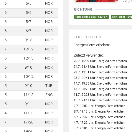
27
(27
6
5/5
NOR
RICHTUNG
6
5/5
NOR
Tausendsassa · Stufe 4
Schleifer · St
6
5/7
NOR
6
6/7
NOR
FERTIGKEITEN:
6
9/13
NOR
Energie/Form erhöhen:
7
12/12
NOR
Zuletzt verwendet:
6
12/13
NOR
25.7. 15:59 Uhr: Energie/Form erhöhen
24.7. 21:46 Uhr: Energie/Form erhöhen
6
9/10
NOR
23.7. 12:51 Uhr: Energie/Form erhöhen
6
10/12
NOR
23.7. 00:41 Uhr: Energie/Form erhöhen
14.7. 19:36 Uhr: Energie/Form erhöhen
5
9/10
TUR
13.7. 03:20 Uhr: Energie/Form erhöhen
5
11/13
ENG
11.7. 20:23 Uhr: Energie/Form erhöhen
10.7. 21:17 Uhr: Energie/Form erhöhen
5
9/11
NOR
9.7. 10:02 Uhr: Energie/Form erhöhen
8.7. 19:15 Uhr: Energie/Form erhöhen
4
11/13
NOR
6.7. 20:32 Uhr: Energie/Form erhöhen
7
17/20
NOR
4.7. 17:22 Uhr: Energie/Form erhöhen
3.7. 20:01 Uhr: Energie/Form erhöhen
6
19/20
NOR