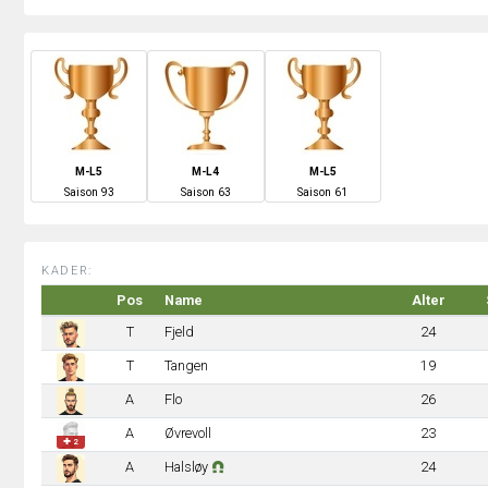
M-L5
M-L4
M-L5
S
aison
93
S
aison
63
S
aison
61
KADER:
Pos
Name
Alter
T
Fjeld
24
T
Tangen
19
A
Flo
26
A
Øvrevoll
23
✚ 2
A
Halsløy
24