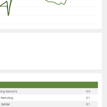
king Solund IL
0:0
 Rømskog
0:1
 Saltdal
0:1