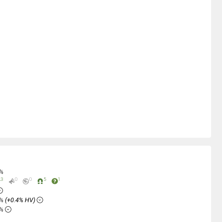
0%
3
0
0
5
1
5%
(+0.4% HV)
8%