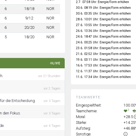
2.7. 07:58 Uhr: Energie/Form erhöhen
30.6. 08:19 Uhr: Energie/Form erhöhen
6
18/18
NOR
30.6. 03:35 Uhr: Energie/Form erhöhen
6
9/12
NOR
28.6. 10:01 Uhr: Energie/Form erhöhen
27.6. 13:55 Uhr: Energie/Form erhöhen
6
20/20
NOR
26.6. 13:36 Uhr: Energie/Form erhöhen
24.6. 18:47 Uhr: Energie/Form erhöhen
5
18/20
NOR
24.6. 00:25 Uhr: Energie/Form erhöhen
23.6. 01:58 Uhr: Energie/Form erhöhen
21.6. 02:52 Uhr: Energie/Form erhöhen
19.6. 03:11 Uhr: Energie/Form erhöhen
LIVE
16.6. 17:53 Uhr: Energie/Form erhöhen
12.6. 11:37 Uhr: Energie/Form erhöhen
ch.
vor 21 Stunden
11.6. 17:34 Uhr: Energie/Form erhöhen
vor 2 Tagen
TEAMWERTE:
s für die Entscheidung.
vor 3 Tagen
Eingespieltheit:
100.0
3
Teamchemie:
in den Fokus.
vor 3 Tagen
Moral:
+28.5
Stärke:
+14.2
de.
vor 4 Tagen
Aufstieg:
+46.8
Sonstige: