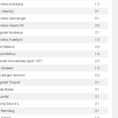
ndnes Eidsberg
1:2
 Lebesby
3:1
ndnes Samnanger
0:1
ndnes Haram FK
2:0
gndal Nordreisa
2:1
ndnes Kvæfjord
1:0
art Meland
2:0
eid Melhus
1:4
endal Sunndalsøra Sport 1977
2:0
 Modalen
1:0
n Bergen Sentrum
0:2
gndal Tingvoll
0:1
dø Stokke
3:1
 Lardal
2:1
king Solund IL
2:1
 Rømskog
3:1
 Saltdal
1:0