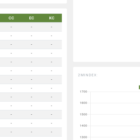
CC
EC
KC
-
-
-
-
-
-
-
-
-
-
-
-
-
-
-
-
-
-
2MINDEX:
-
-
-
-
-
-
-
-
-
-
-
-
-
-
-
-
-
-
-
-
-