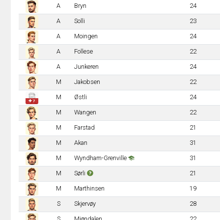
A
Bryn
24
A
Solli
23
A
Moingen
24
A
Follese
22
A
Junkeren
24
M
Jakobsen
22
M
Østli
24
✚ 7
M
Wangen
22
M
Farstad
21
M
Akan
31
M
Wyndham-Grenville
31
M
Sørli
21
M
Marthinsen
19
S
Skjervøy
28
S
Mjøndalen
22