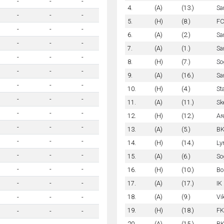
-
-
-
4.
(A)
(13.)
Sa
-
-
-
5.
(H)
(8.)
FC
-
-
-
6.
(A)
(2.)
Sa
-
-
-
7.
(A)
(1.)
Sa
-
-
-
8.
(H)
(7.)
So
-
-
-
9.
(A)
(16.)
Sa
-
-
-
10.
(H)
(4.)
St
-
-
-
11.
(A)
(11.)
Sk
-
-
-
12.
(H)
(12.)
Ar
-
-
-
13.
(A)
(5.)
BK
-
-
-
14.
(H)
(14.)
Ly
-
-
-
15.
(A)
(6.)
So
-
-
-
16.
(H)
(10.)
Bo
17.
(A)
(17.)
IK
-
-
-
18.
(A)
(9.)
Vi
-
-
-
19.
(H)
(18.)
FK
-
-
-
20.
(A)
(15.)
BK