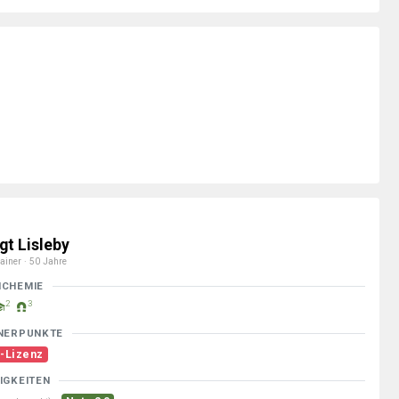
gt Lisleby
ainer · 50 Jahre
MCHEMIE
2
3
NERPUNKTE
-Lizenz
IGKEITEN