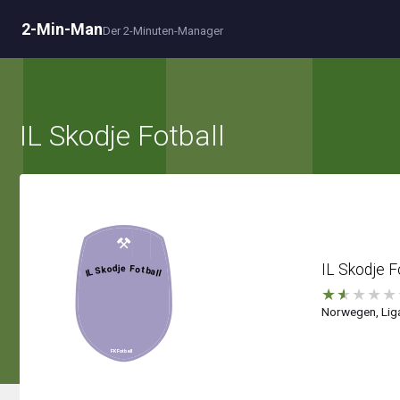
2-Min-Man
Der 2-Minuten-Manager
IL Skodje Fotball
IL Skodje F
★
★
★
★
★
Norwegen, Liga