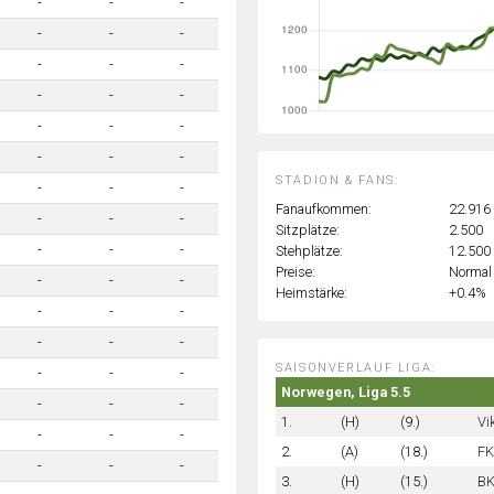
-
-
-
-
-
-
-
-
-
-
-
-
-
-
-
-
-
-
STADION & FANS:
-
-
-
Fanaufkommen:
22.916
-
-
-
Sitzplätze:
2.500
-
-
-
Stehplätze:
12.500
Preise:
Normal
-
-
-
Heimstärke:
+0.4%
-
-
-
-
-
-
SAISONVERLAUF LIGA:
-
-
-
Norwegen, Liga 5.5
-
-
-
1.
(H)
(9.)
Vi
-
-
-
2.
(A)
(18.)
FK
-
-
-
3.
(H)
(15.)
BK