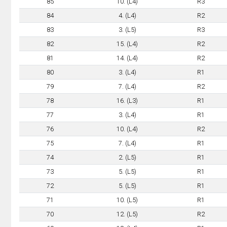
85
10. (L4)
R3
84
4. (L4)
R2
83
3. (L5)
R3
82
15. (L4)
R2
81
14. (L4)
R2
80
3. (L4)
R1
79
7. (L4)
R2
78
16. (L3)
R1
77
3. (L4)
R1
76
10. (L4)
R2
75
7. (L4)
R1
74
2. (L5)
R1
73
5. (L5)
R1
72
5. (L5)
R1
71
10. (L5)
R1
70
12. (L5)
R2