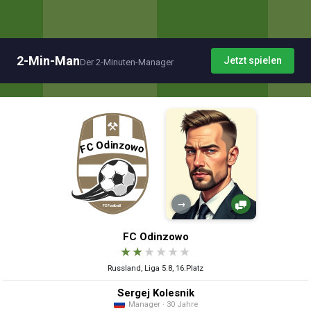
2-Min-Man
Jetzt spielen
Der 2-Minuten-Manager
→
FC Odinzowo
★
★
★
★
★
★
Russland, Liga 5.8, 16.Platz
Sergej Kolesnik
Manager · 30 Jahre