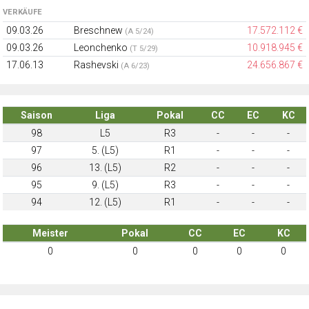
VERKÄUFE
09.03.26
Breschnew
17.572.112 €
(A 5/24)
09.03.26
Leonchenko
10.918.945 €
(T 5/29)
17.06.13
Rashevski
24.656.867 €
(A 6/23)
Saison
Liga
Pokal
CC
EC
KC
98
L5
R3
-
-
-
97
5. (L5)
R1
-
-
-
96
13. (L5)
R2
-
-
-
95
9. (L5)
R3
-
-
-
94
12. (L5)
R1
-
-
-
Meister
Pokal
CC
EC
KC
0
0
0
0
0