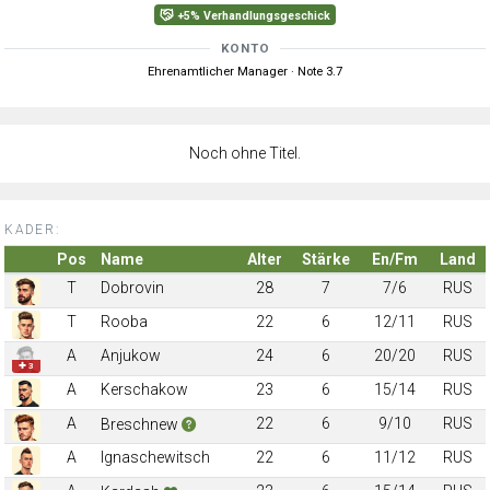
+5% Verhandlungsgeschick
KONTO
Ehrenamtlicher Manager · Note 3.7
Noch ohne Titel.
KADER:
Pos
Name
Alter
Stärke
En/Fm
Land
T
Dobrovin
28
7
7/6
RUS
T
Rooba
22
6
12/11
RUS
A
Anjukow
24
6
20/20
RUS
✚ 3
A
Kerschakow
23
6
15/14
RUS
A
22
6
9/10
RUS
Breschnew
A
Ignaschewitsch
22
6
11/12
RUS