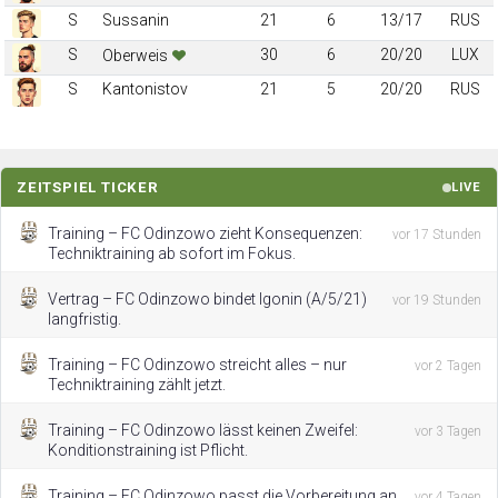
S
Sussanin
21
6
13/17
RUS
S
30
6
20/20
LUX
Oberweis
S
Kantonistov
21
5
20/20
RUS
ZEITSPIEL TICKER
LIVE
Training – FC Odinzowo zieht Konsequenzen:
vor 17 Stunden
Techniktraining ab sofort im Fokus.
Vertrag – FC Odinzowo bindet Igonin (A/5/21)
vor 19 Stunden
langfristig.
Training – FC Odinzowo streicht alles – nur
vor 2 Tagen
Techniktraining zählt jetzt.
Training – FC Odinzowo lässt keinen Zweifel:
vor 3 Tagen
Konditionstraining ist Pflicht.
Training – FC Odinzowo passt die Vorbereitung an
vor 4 Tagen