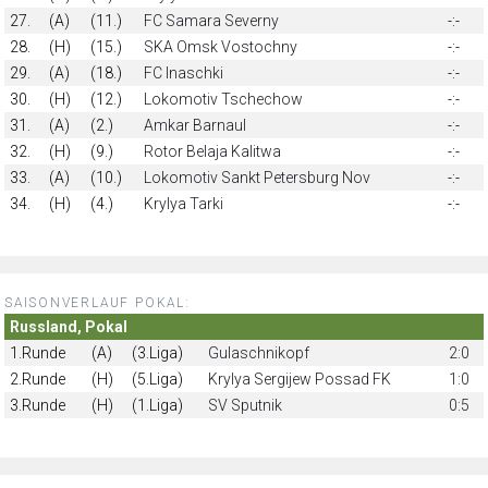
27.
(A)
(11.)
FC Samara Severny
-:-
28.
(H)
(15.)
SKA Omsk Vostochny
-:-
29.
(A)
(18.)
FC Inaschki
-:-
30.
(H)
(12.)
Lokomotiv Tschechow
-:-
31.
(A)
(2.)
Amkar Barnaul
-:-
32.
(H)
(9.)
Rotor Belaja Kalitwa
-:-
33.
(A)
(10.)
Lokomotiv Sankt Petersburg Nov
-:-
34.
(H)
(4.)
Krylya Tarki
-:-
SAISONVERLAUF POKAL:
Russland, Pokal
1.Runde
(A)
(3.Liga)
Gulaschnikopf
2:0
2.Runde
(H)
(5.Liga)
Krylya Sergijew Possad FK
1:0
3.Runde
(H)
(1.Liga)
SV Sputnik
0:5