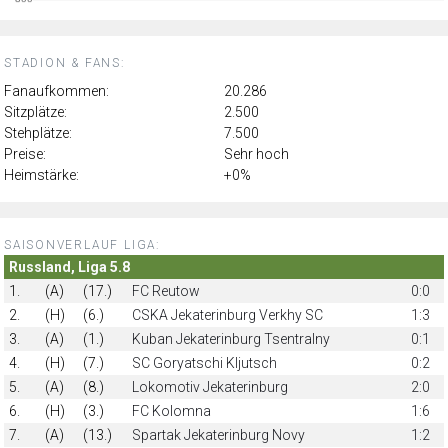
STADION & FANS:
Fanaufkommen:
20.286
Sitzplätze:
2.500
Stehplätze:
7.500
Preise:
Sehr hoch
Heimstärke:
+0%
SAISONVERLAUF LIGA:
Russland, Liga 5.8
1.
(A)
(17.)
FC Reutow
0:0
2.
(H)
(6.)
CSKA Jekaterinburg Verkhy SC
1:3
3.
(A)
(1.)
Kuban Jekaterinburg Tsentralny
0:1
4.
(H)
(7.)
SC Goryatschi Kljutsch
0:2
5.
(A)
(8.)
Lokomotiv Jekaterinburg
2:0
6.
(H)
(3.)
FC Kolomna
1:6
7.
(A)
(13.)
Spartak Jekaterinburg Novy
1:2