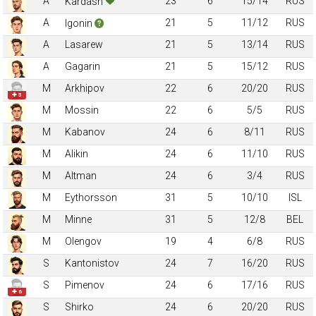
A
23
6
15/14
RUS
Kardash
A
21
5
11/12
RUS
Igonin
A
Lasarew
21
5
13/14
RUS
A
Gagarin
21
5
15/12
RUS
M
Arkhipov
22
6
20/20
RUS
✚ 5
M
Mossin
22
6
5/5
RUS
M
Kabanov
24
6
8/11
RUS
M
Alikin
24
6
11/10
RUS
M
Altman
24
6
3/4
RUS
M
Eythorsson
31
5
10/10
ISL
M
Minne
31
5
12/8
BEL
M
Olengov
19
4
6/8
RUS
S
Kantonistov
24
7
16/20
RUS
S
Pimenov
24
6
17/16
RUS
✚ 6
S
Shirko
24
6
20/20
RUS