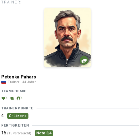
TRAINER:
Petenka Pahars
Trainer · 44 Jahre
TEAMCHEMIE
2
2
TRAINERPUNKTE
4
C-Lizenz
FERTIGKEITEN
15
Note 3,4
(15 verbraucht)