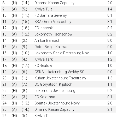
8.
(H)
(14.)
Dinamo Kasan Zapadny
2:0
9.
(A)
(5.)
Krylya Tula
1:4
10.
(H)
(11.)
FC Samara Severny
0:1
11.
(A)
(15.)
SKA Omsk Vostochny
3:1
12.
(H)
(18.)
FC Inaschki
0:2
13.
(A)
(12.)
Lokomotiv Tschechow
0:2
14.
(H)
(2.)
Amkar Barnaul
9:0
15.
(A)
(9.)
Rotor Belaja Kalitwa
0:0
16.
(H)
(10.)
Lokomotiv Sankt Petersburg Nov
1:0
17.
(A)
(4.)
Krylya Tarki
1:2
18.
(H)
(17.)
FC Reutow
1:0
19.
(A)
(6.)
CSKA Jekaterinburg Verkhy SC
0:0
20.
(H)
(1.)
Kuban Jekaterinburg Tsentralny
1:3
21.
(A)
(7.)
SC Goryatschi Kljutsch
1:1
22.
(H)
(8.)
Lokomotiv Jekaterinburg
0:2
23.
(A)
(3.)
FC Kolomna
0:1
24.
(H)
(13.)
Spartak Jekaterinburg Novy
2:0
25.
(A)
(14.)
Dinamo Kasan Zapadny
2:1
26.
(H)
(5.)
Krylya Tula
-:-