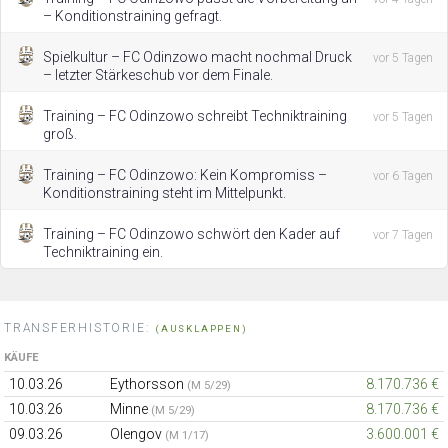
– Konditionstraining gefragt.
Spielkultur – FC Odinzowo macht nochmal Druck
vor 5 Tagen
– letzter Stärkeschub vor dem Finale.
Training – FC Odinzowo schreibt Techniktraining
vor 5 Tagen
groß.
Training – FC Odinzowo: Kein Kompromiss –
vor 6 Tagen
Konditionstraining steht im Mittelpunkt.
Training – FC Odinzowo schwört den Kader auf
vor 7 Tagen
Techniktraining ein.
TRANSFERHISTORIE:
(AUSKLAPPEN)
KÄUFE
10.03.26
Eythorsson
8.170.736 €
(M 5/29)
10.03.26
Minne
8.170.736 €
(M 5/29)
09.03.26
Olengov
3.600.001 €
(M 1/17)