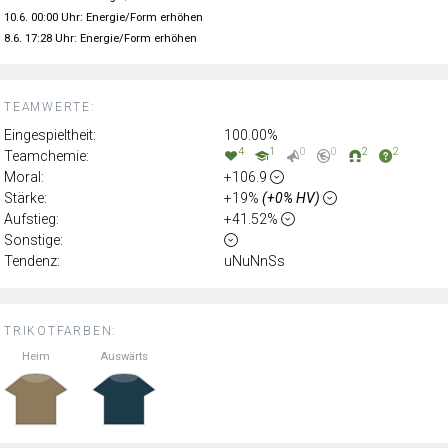
10.6. 00:00 Uhr: Energie/Form erhöhen
8.6. 17:28 Uhr: Energie/Form erhöhen
TEAMWERTE:
Eingespieltheit:
100.00%
4
1
0
0
2
2
Teamchemie:
Moral:
+106.9
Stärke:
+19%
(+0% HV)
Aufstieg:
+41.52%
Sonstige:
Tendenz:
uNuNnSs
TRIKOTFARBEN:
Heim
Auswärts