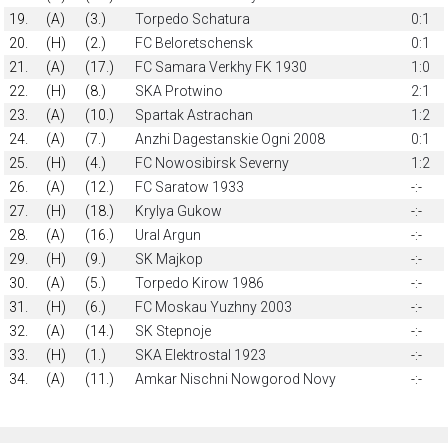
19.
(A)
(3.)
Torpedo Schatura
0:1
20.
(H)
(2.)
FC Beloretschensk
0:1
21.
(A)
(17.)
FC Samara Verkhy FK 1930
1:0
22.
(H)
(8.)
SKA Protwino
2:1
23.
(A)
(10.)
Spartak Astrachan
1:2
24.
(A)
(7.)
Anzhi Dagestanskie Ogni 2008
0:1
25.
(H)
(4.)
FC Nowosibirsk Severny
1:2
26.
(A)
(12.)
FC Saratow 1933
-:-
27.
(H)
(18.)
Krylya Gukow
-:-
28.
(A)
(16.)
Ural Argun
-:-
29.
(H)
(9.)
SK Majkop
-:-
30.
(A)
(5.)
Torpedo Kirow 1986
-:-
31.
(H)
(6.)
FC Moskau Yuzhny 2003
-:-
32.
(A)
(14.)
SK Stepnoje
-:-
33.
(H)
(1.)
SKA Elektrostal 1923
-:-
34.
(A)
(11.)
Amkar Nischni Nowgorod Novy
-:-