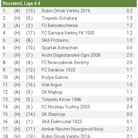
Russland, Liga 4.4
1.
(A)
(13.)
Rubin Omsk Verkhy 2016
0:2
2.
(H)
(3.)
Torpedo Schatura
1:3
3.
(A)
(2.)
FC Beloretschensk
1:2
4.
(H)
(17.)
FC Samara Verkhy FK 1930
1:2
5.
(A)
(8.)
SKA Protwino
1:0
6.
(H)
(10.)
Spartak Astrachan
0:0
7.
(H)
(7.)
Anzhi Dagestanskie Ogni 2008
2:0
8.
(A)
(4.)
FC Nowosibirsk Severny
2:0
9.
(H)
(12.)
FC Saratow 1933
1:1
10.
(A)
(18.)
Krylya Gukow
7:1
11.
(H)
(16.)
Ural Argun
1:0
12.
(A)
(9.)
SK Majkop
1:1
13.
(H)
(5.)
Torpedo Kirow 1986
0:9
14.
(A)
(6.)
FC Moskau Yuzhny 2003
2:4
15.
(H)
(14.)
SK Stepnoje
0:0
16.
(A)
(1.)
SKA Elektrostal 1923
0:1
17.
(H)
(11.)
Amkar Nischni Nowgorod Novy
2:1
18.
(H)
(13.)
Rubin Omsk Verkhy 2016
2:1