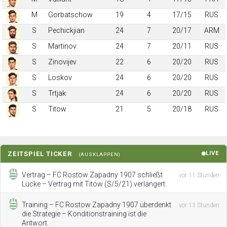
M
Gorbatschow
19
4
17/15
RUS
S
Pechickjian
24
7
20/17
ARM
S
Martinov
24
7
20/11
RUS
S
Zinovijev
22
6
20/20
RUS
S
Loskov
24
6
20/20
RUS
S
Trtjak
24
6
20/20
RUS
S
Titow
21
5
20/18
RUS
ZEITSPIEL TICKER
LIVE
(AUSKLAPPEN)
Vertrag – FC Rostow Zapadny 1907 schließt
vor 11 Stunden
Lücke – Vertrag mit Titow (S/5/21) verlängert.
Training – FC Rostow Zapadny 1907 überdenkt
vor 13 Stunden
die Strategie – Konditionstraining ist die
Antwort.