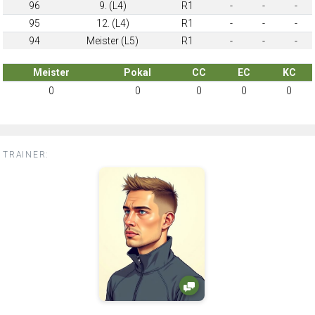
96
9. (L4)
R1
-
-
-
95
12. (L4)
R1
-
-
-
94
Meister (L5)
R1
-
-
-
Meister
Pokal
CC
EC
KC
0
0
0
0
0
TRAINER: