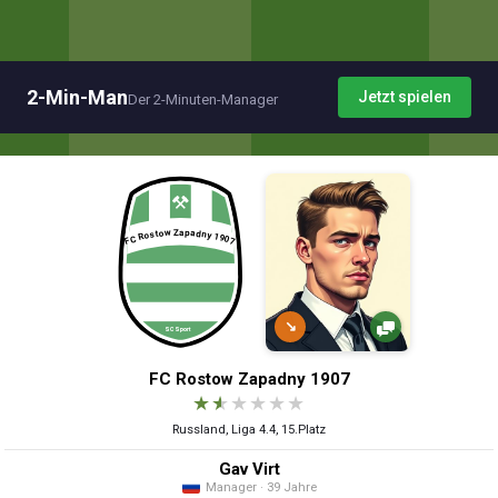
2-Min-Man
Jetzt spielen
Der 2-Minuten-Manager
↘
FC Rostow Zapadny 1907
★
★
★
★
★
★
Russland, Liga 4.4, 15.Platz
Gav Virt
Manager · 39 Jahre