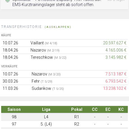
EMS-Kurztrainingslager steht ab sofort offen.
TRANSFERHISTORIE:
(AUSKLAPPEN)
KÄUFE
10.07.26
Vaillant
20.597.627 €
(M 4/18)
18.04.26
Nazarov
4.165.006 €
(M 2/19)
18.04.26
Tereschkow
3.145.982 €
(M 3/22)
VERKÄUFE
10.07.26
Nazarov
7.513.187 €
(M 3/20)
30.03.26
Fehr
6.793.542 €
(T 5/29)
11.03.26
Sudarikow
13.238.102 €
(T 5/25)
Saison
Liga
Pokal
CC
EC
KC
98
L4
R1
-
-
-
97
5. (L4)
R2
-
-
-