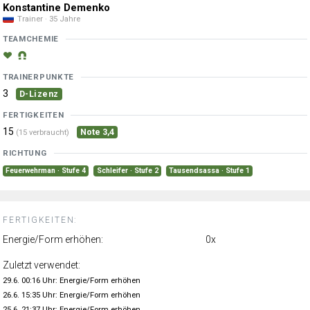
Konstantine Demenko
Trainer · 35 Jahre
TEAMCHEMIE
TRAINERPUNKTE
3
D-Lizenz
FERTIGKEITEN
15
Note 3,4
(15 verbraucht)
RICHTUNG
Feuerwehrman · Stufe 4
Schleifer · Stufe 2
Tausendsassa · Stufe 1
FERTIGKEITEN:
Energie/Form erhöhen:
0x
Zuletzt verwendet:
29.6. 00:16 Uhr: Energie/Form erhöhen
26.6. 15:35 Uhr: Energie/Form erhöhen
25.6. 21:37 Uhr: Energie/Form erhöhen