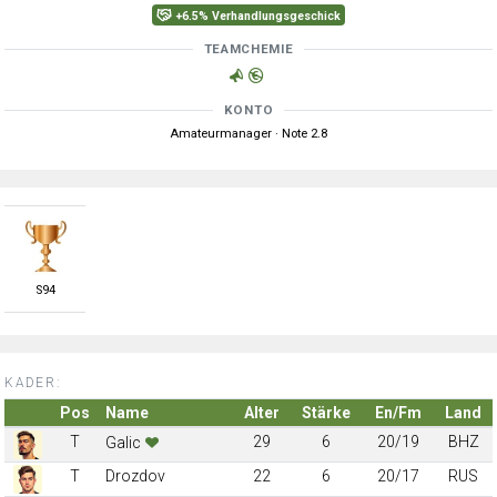
+6.5% Verhandlungsgeschick
TEAMCHEMIE
KONTO
Amateurmanager · Note 2.8
S
94
KADER:
Pos
Name
Alter
Stärke
En/Fm
Land
T
29
6
20/19
BHZ
Galic
T
Drozdov
22
6
20/17
RUS