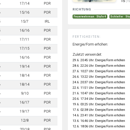
15
(15
6
17/14
POR
RICHTUNG
6
15/16
POR
Feuerwehrman · Stufe 4
Schleifer · St
5
15/7
IRL
5
16/16
POR
FERTIGKEITEN:
4
17/11
POR
Energie/Form erhöhen:
7
17/15
POR
Zuletzt verwendet:
7
16/16
POR
29.6. 20:45 Uhr: Energie/Form erhöhen
28.6. 22:26 Uhr: Energie/Form erhöhen
6
19/14
POR
27.6. 10:27 Uhr: Energie/Form erhöhen
6
18/14
POR
26.6. 13:22 Uhr: Energie/Form erhöhen
24.6. 20:37 Uhr: Energie/Form erhöhen
6
18/14
POR
22.6. 11:51 Uhr: Energie/Form erhöhen
6
9/10
POR
21.6. 10:47 Uhr: Energie/Form erhöhen
20.6. 17:34 Uhr: Energie/Form erhöhen
6
16/17
POR
19.6. 03:25 Uhr: Energie/Form erhöhen
17.6. 02:38 Uhr: Energie/Form erhöhen
6
19/17
POR
14.6. 23:41 Uhr: Energie/Form erhöhen
7
12/8
POR
13.6. 16:46 Uhr: Energie/Form erhöhen
12.6. 18:06 Uhr: Energie/Form erhöhen
6
20/18
POR