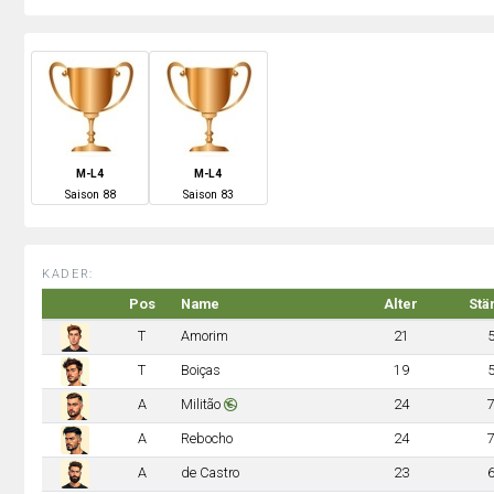
M-L4
M-L4
S
aison
88
S
aison
83
KADER:
Pos
Name
Alter
Stä
T
Amorim
21
T
Boiças
19
A
Militão
24
A
Rebocho
24
A
de Castro
23