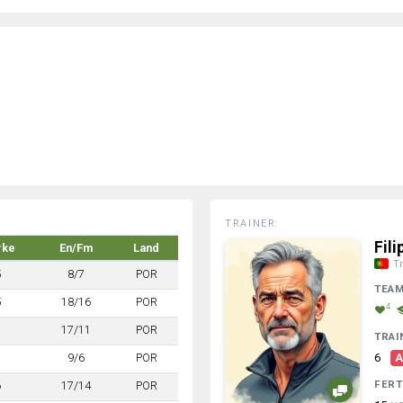
TRAINER:
Fil
rke
En/Fm
Land
Tr
5
8/7
POR
TEA
5
18/16
POR
4
7
17/11
POR
TRAI
7
9/6
POR
6
A
FERT
6
17/14
POR