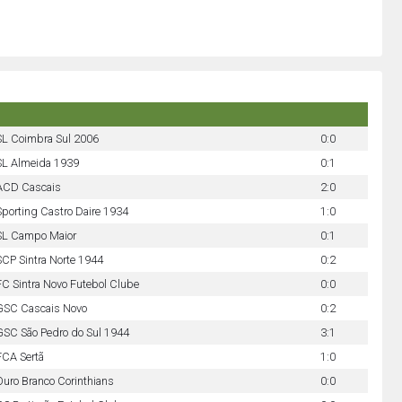
SL Coimbra Sul 2006
0:0
SL Almeida 1939
0:1
ACD Cascais
2:0
Sporting Castro Daire 1934
1:0
SL Campo Maior
0:1
SCP Sintra Norte 1944
0:2
FC Sintra Novo Futebol Clube
0:0
GSC Cascais Novo
0:2
GSC São Pedro do Sul 1944
3:1
FCA Sertã
1:0
Ouro Branco Corinthians
0:0