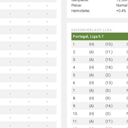
Preise:
Normal
-
-
-
Heimstärke:
+0.4%
-
-
-
-
-
-
-
-
-
SAISONVERLAUF LIGA:
Portugal, Liga 5.7
-
-
-
1.
(H)
(10.)
-
-
-
2.
(A)
(11.)
-
-
-
3.
(A)
(15.)
-
-
-
4.
(H)
(18.)
-
-
-
5.
(A)
(2.)
-
-
-
6.
(H)
(13.)
-
-
-
7.
(A)
(5.)
-
-
-
8.
(H)
(9.)
-
-
-
9.
(A)
(16.)
-
-
-
10.
(H)
(3.)
-
-
-
11.
(A)
(17.)
-
-
-