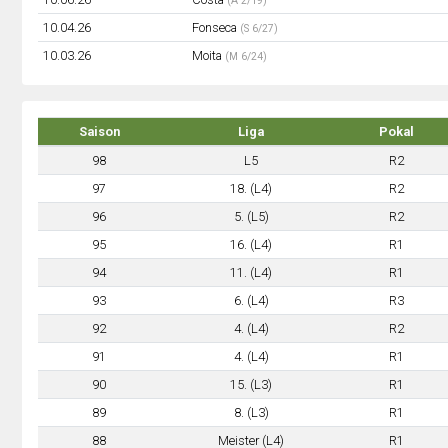
(A 2/19)
10.04.26
Fonseca
(S 6/27)
10.03.26
Moita
(M 6/24)
Saison
Liga
Pokal
98
L5
R2
97
18. (L4)
R2
96
5. (L5)
R2
95
16. (L4)
R1
94
11. (L4)
R1
93
6. (L4)
R3
92
4. (L4)
R2
91
4. (L4)
R1
90
15. (L3)
R1
89
8. (L3)
R1
88
Meister (L4)
R1