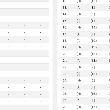
12.
(H)
(12.)
-
-
-
13.
(A)
(8.)
-
-
-
14.
(H)
(6.)
-
-
-
15.
(A)
(1.)
-
-
-
16.
(H)
(14.)
-
-
-
17.
(A)
(7.)
-
-
-
18.
(A)
(10.)
-
-
-
19.
(H)
(11.)
-
-
-
20.
(H)
(15.)
-
-
-
21.
(A)
(18.)
-
-
-
22.
(H)
(2.)
23.
(A)
(13.)
-
-
-
24.
(H)
(5.)
-
-
-
25.
(A)
(9.)
-
-
-
26.
(H)
(16.)
-
-
-
27.
(A)
(3.)
-
-
-
28.
(H)
(17.)
-
-
-