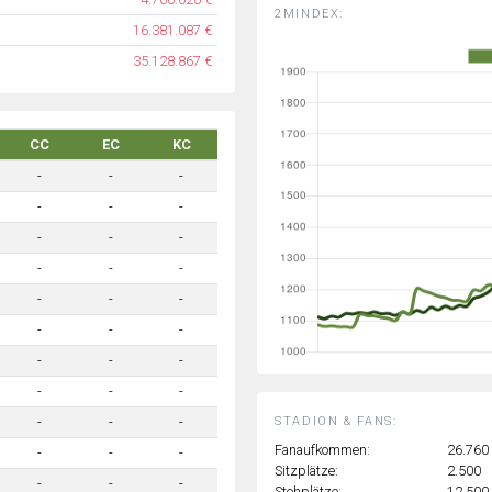
2MINDEX:
16.381.087 €
35.128.867 €
CC
EC
KC
-
-
-
-
-
-
-
-
-
-
-
-
-
-
-
-
-
-
-
-
-
-
-
-
STADION & FANS:
-
-
-
Fanaufkommen:
26.760
-
-
-
Sitzplätze:
2.500
-
-
-
Stehplätze:
12.500