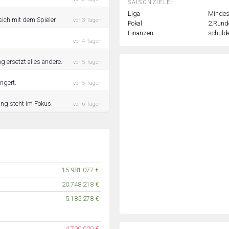
SAISONZIELE:
Liga
Mindest
ich mit dem Spieler.
vor 3 Tagen
Pokal
2.Rund
Finanzen
schulde
vor 4 Tagen
g ersetzt alles andere.
vor 5 Tagen
ngert.
vor 5 Tagen
ing steht im Fokus.
vor 6 Tagen
15.981.077 €
20.748.218 €
5.185.278 €
4.700.020 €