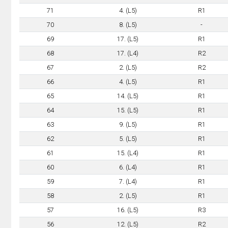
71
4. (L5)
R1
70
8. (L5)
-
69
17. (L5)
R1
68
17. (L4)
R2
67
2. (L5)
R2
66
4. (L5)
R1
65
14. (L5)
R1
64
15. (L5)
R1
63
9. (L5)
R1
62
5. (L5)
R1
61
15. (L4)
R1
60
6. (L4)
R1
59
7. (L4)
R1
58
2. (L5)
R1
57
16. (L5)
R3
56
12. (L5)
R2