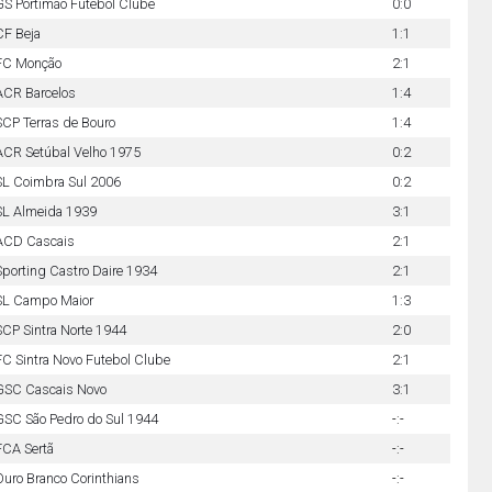
GS Portimão Futebol Clube
0:0
CF Beja
1:1
FC Monção
2:1
ACR Barcelos
1:4
SCP Terras de Bouro
1:4
ACR Setúbal Velho 1975
0:2
SL Coimbra Sul 2006
0:2
SL Almeida 1939
3:1
ACD Cascais
2:1
Sporting Castro Daire 1934
2:1
SL Campo Maior
1:3
SCP Sintra Norte 1944
2:0
FC Sintra Novo Futebol Clube
2:1
GSC Cascais Novo
3:1
GSC São Pedro do Sul 1944
-:-
FCA Sertã
-:-
Ouro Branco Corinthians
-:-