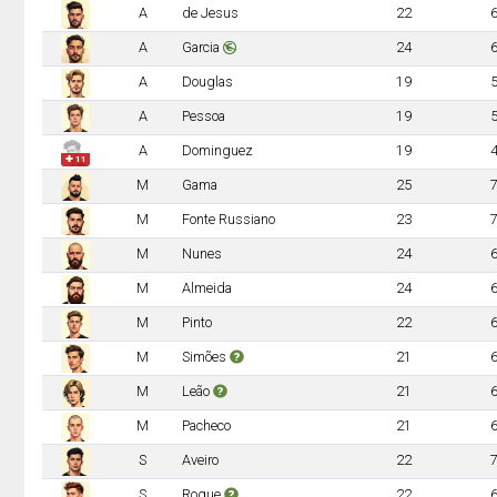
A
de Jesus
22
A
Garcia
24
A
Douglas
19
A
Pessoa
19
A
Dominguez
19
✚ 11
M
Gama
25
M
Fonte Russiano
23
M
Nunes
24
M
Almeida
24
M
Pinto
22
M
Simões
21
M
Leão
21
M
Pacheco
21
S
Aveiro
22
S
Roque
22