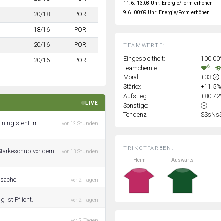
11.6. 13:03 Uhr: Energie/Form erhöhen
9.6. 00:09 Uhr: Energie/Form erhöhen
6
20/18
POR
6
18/16
POR
6
20/16
POR
TEAMWERTE:
Eingespieltheit:
100.0
5
20/16
POR
6
Teamchemie:
Moral:
+33
Stärke:
+11.5
Aufstieg:
+80.7
LIVE
Sonstige:
Tendenz:
SSsNs
ining steht im
vor 12 Stunden
TRIKOTFARBEN:
 Stärkeschub vor dem
vor 13 Stunden
Heim
Auswärts
fsache.
vor 2 Tagen
 ist Pflicht.
vor 2 Tagen
vor 2 Tagen