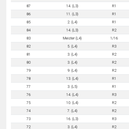
87
14. (L3)
R1
86
11. (L3)
R1
85
2. (L4)
R1
84
14. (L3)
R2
83
Meister (L4)
1/16
82
5. (L4)
R3
81
3. (L4)
R2
80
3. (L4)
R2
79
9. (L4)
R2
78
13. (L4)
R1
77
3. (L5)
R1
76
14. (L4)
R3
75
10. (L4)
R2
74
7. (L4)
R2
73
16. (L3)
R3
72
3. (L4)
R2