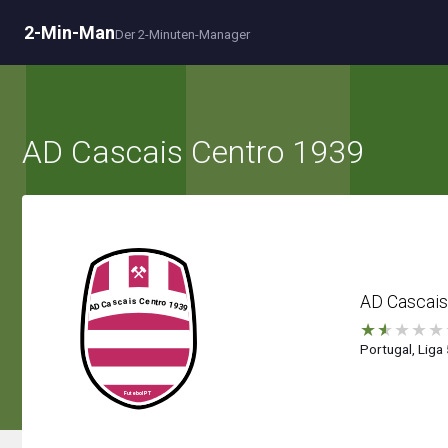
2-Min-Man
Der 2-Minuten-Manager
AD Cascais Centro 1939
AD Cascais
★
★
★
★
★
Portugal, Liga 