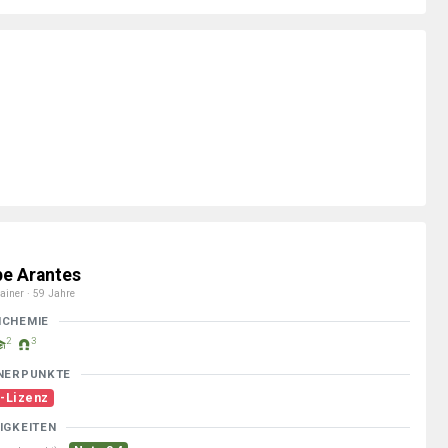
ipe Arantes
ainer · 59 Jahre
MCHEMIE
2
3
NERPUNKTE
-Lizenz
IGKEITEN