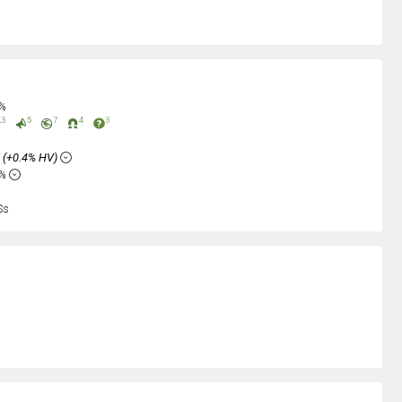
0%
3
5
7
4
3
%
(+0.4% HV)
2%
Ss