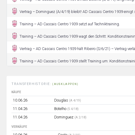
Vertrag – Dominguez (A/4/19) bleibt! AD Cascais Centro 1939 einigt s
Training – AD Cascais Centro 1939 setzt auf Techniktraining.
Training – AD Cascais Centro 1939 wagt den Schritt: Konditionstrainin
Vertrag – AD Cascais Centro 1939 hält Ribeiro (S/6/21) – Vertrag verlä
Training – AD Cascais Centro 1939 stellt Training um: Konditionstrain
TRANSFERHISTORIE:
(AUSKLAPPEN)
KÄUFE
10.06.26
Douglas
(A 4/19)
11.04.26
Botelho
(S 4/18)
11.04.26
Dominguez
(A 2/18)
VERKÄUFE
10.06.26
Costa