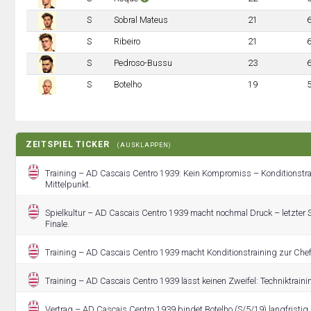
S
Sobral Mateus
21
S
Ribeiro
21
S
Pedroso-Bussu
23
S
Botelho
19
ZEITSPIEL TICKER
(AUSKLAPPEN)
Training – AD Cascais Centro 1939: Kein Kompromiss – Konditionstra
Mittelpunkt.
Spielkultur – AD Cascais Centro 1939 macht nochmal Druck – letzter
Finale.
Training – AD Cascais Centro 1939 macht Konditionstraining zur Che
Training – AD Cascais Centro 1939 lässt keinen Zweifel: Techniktraining
Vertrag – AD Cascais Centro 1939 bindet Botelho (S/5/19) langfristig.