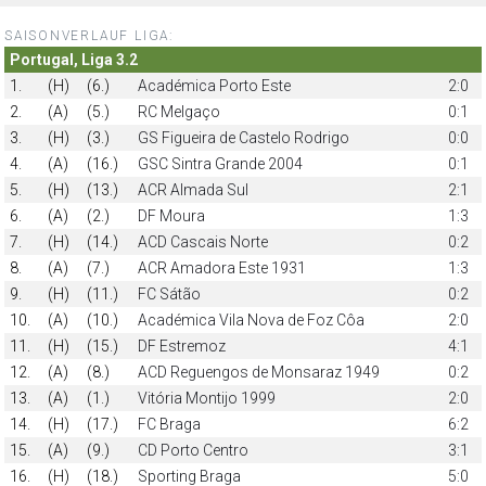
SAISONVERLAUF LIGA:
Portugal, Liga 3.2
1.
(H)
(6.)
Académica Porto Este
2:0
2.
(A)
(5.)
RC Melgaço
0:1
3.
(H)
(3.)
GS Figueira de Castelo Rodrigo
0:0
4.
(A)
(16.)
GSC Sintra Grande 2004
0:1
5.
(H)
(13.)
ACR Almada Sul
2:1
6.
(A)
(2.)
DF Moura
1:3
7.
(H)
(14.)
ACD Cascais Norte
0:2
8.
(A)
(7.)
ACR Amadora Este 1931
1:3
9.
(H)
(11.)
FC Sátão
0:2
10.
(A)
(10.)
Académica Vila Nova de Foz Côa
2:0
11.
(H)
(15.)
DF Estremoz
4:1
12.
(A)
(8.)
ACD Reguengos de Monsaraz 1949
0:2
13.
(A)
(1.)
Vitória Montijo 1999
2:0
14.
(H)
(17.)
FC Braga
6:2
15.
(A)
(9.)
CD Porto Centro
3:1
16.
(H)
(18.)
Sporting Braga
5:0