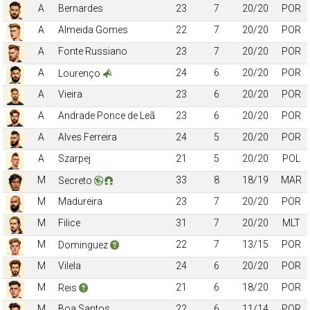
A
Bernardes
23
7
20/20
POR
A
Almeida Gomes
22
7
20/20
POR
A
Fonte Russiano
23
7
20/20
POR
A
24
6
20/20
POR
Lourenço
A
Vieira
23
6
20/20
POR
A
Andrade Ponce de Leã
23
6
20/20
POR
A
Alves Ferreira
24
5
20/20
POR
A
Szarpej
21
5
20/20
POL
M
33
8
18/19
MAR
Secreto
M
Madureira
23
7
20/20
POR
M
Filice
31
7
20/20
MLT
M
22
7
13/15
POR
Dominguez
M
Vilela
24
6
20/20
POR
M
21
6
18/20
POR
Reis
M
Boa Santos
22
6
11/14
POR