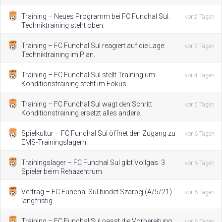
Training – Neues Programm bei FC Funchal Sul:
vor 2 Tagen
Techniktraining steht oben.
Training – FC Funchal Sul reagiert auf die Lage:
vor 3 Tagen
Techniktraining im Plan.
Training – FC Funchal Sul stellt Training um:
vor 4 Tagen
Konditionstraining steht im Fokus.
Training – FC Funchal Sul wagt den Schritt:
vor 5 Tagen
Konditionstraining ersetzt alles andere.
Spielkultur – FC Funchal Sul öffnet den Zugang zu
vor 6 Tagen
EMS-Trainingslagern.
Trainingslager – FC Funchal Sul gibt Vollgas: 3
vor 6 Tagen
Spieler beim Rehazentrum.
Vertrag – FC Funchal Sul bindet Szarpej (A/5/21)
vor 6 Tagen
langfristig.
Training – FC Funchal Sul passt die Vorbereitung
vor 6 Tagen