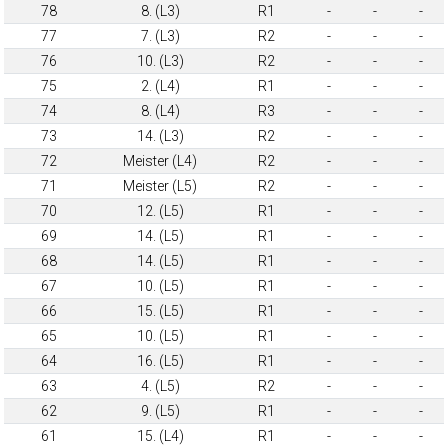
78
8. (L3)
R1
-
-
-
77
7. (L3)
R2
-
-
-
76
10. (L3)
R2
-
-
-
75
2. (L4)
R1
-
-
-
74
8. (L4)
R3
-
-
-
73
14. (L3)
R2
-
-
-
72
Meister (L4)
R2
-
-
-
71
Meister (L5)
R2
-
-
-
70
12. (L5)
R1
-
-
-
69
14. (L5)
R1
-
-
-
68
14. (L5)
R1
-
-
-
67
10. (L5)
R1
-
-
-
66
15. (L5)
R1
-
-
-
65
10. (L5)
R1
-
-
-
64
16. (L5)
R1
-
-
-
63
4. (L5)
R2
-
-
-
62
9. (L5)
R1
-
-
-
61
15. (L4)
R1
-
-
-