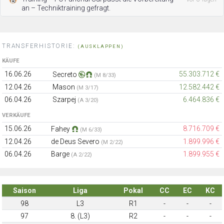
an – Techniktraining gefragt.
TRANSFERHISTORIE:
(AUSKLAPPEN)
KÄUFE
16.06.26
55.303.712 €
Secreto
(M 8/33)
12.04.26
Mason
12.582.442 €
(M 3/17)
06.04.26
Szarpej
6.464.836 €
(A 3/20)
VERKÄUFE
15.06.26
8.716.709 €
Fahey
(M 6/33)
12.04.26
de Deus Severo
1.899.996 €
(M 2/22)
06.04.26
Barge
1.899.955 €
(A 2/22)
Saison
Liga
Pokal
CC
EC
KC
98
L3
R1
-
-
-
97
8. (L3)
R2
-
-
-