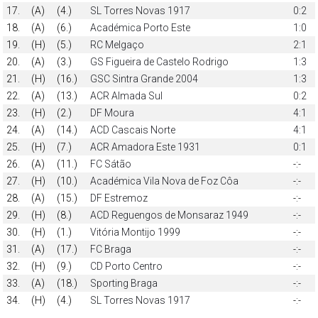
17.
(A)
(4.)
SL Torres Novas 1917
0:2
18.
(A)
(6.)
Académica Porto Este
1:0
19.
(H)
(5.)
RC Melgaço
2:1
20.
(A)
(3.)
GS Figueira de Castelo Rodrigo
1:3
21.
(H)
(16.)
GSC Sintra Grande 2004
1:3
22.
(A)
(13.)
ACR Almada Sul
0:2
23.
(H)
(2.)
DF Moura
4:1
24.
(A)
(14.)
ACD Cascais Norte
4:1
25.
(H)
(7.)
ACR Amadora Este 1931
0:1
26.
(A)
(11.)
FC Sátão
-:-
27.
(H)
(10.)
Académica Vila Nova de Foz Côa
-:-
28.
(A)
(15.)
DF Estremoz
-:-
29.
(H)
(8.)
ACD Reguengos de Monsaraz 1949
-:-
30.
(H)
(1.)
Vitória Montijo 1999
-:-
31.
(A)
(17.)
FC Braga
-:-
32.
(H)
(9.)
CD Porto Centro
-:-
33.
(A)
(18.)
Sporting Braga
-:-
34.
(H)
(4.)
SL Torres Novas 1917
-:-