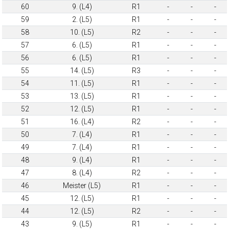
60
9. (L4)
R1
-
-
-
59
2. (L5)
R1
-
-
-
58
10. (L5)
R2
-
-
-
57
6. (L5)
R1
-
-
-
56
6. (L5)
R1
-
-
-
55
14. (L5)
R3
-
-
-
54
11. (L5)
R1
-
-
-
53
13. (L5)
R1
-
-
-
52
12. (L5)
R1
-
-
-
51
16. (L4)
R2
-
-
-
50
7. (L4)
R1
-
-
-
49
7. (L4)
R1
-
-
-
48
9. (L4)
R1
-
-
-
47
8. (L4)
R2
-
-
-
46
Meister (L5)
R1
-
-
-
45
12. (L5)
R1
-
-
-
44
12. (L5)
R2
-
-
-
43
9. (L5)
R1
-
-
-