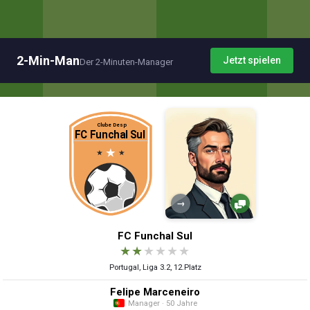
2-Min-Man
Jetzt spielen
Der 2-Minuten-Manager
→
FC Funchal Sul
★
★
★
★
★
★
Portugal, Liga 3.2, 12.Platz
Felipe Marceneiro
Manager · 50 Jahre