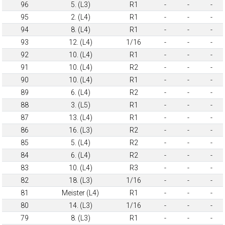
96
5. (L3)
R1
-
-
-
95
2. (L4)
R1
-
-
-
94
8. (L4)
R1
-
-
-
93
12. (L4)
1/16
-
-
-
92
10. (L4)
R1
-
-
-
91
10. (L4)
R2
-
-
-
90
10. (L4)
R1
-
-
-
89
6. (L4)
R2
-
-
-
88
3. (L5)
R1
-
-
-
87
13. (L4)
R1
-
-
-
86
16. (L3)
R2
-
-
-
85
5. (L4)
R2
-
-
-
84
6. (L4)
R2
-
-
-
83
10. (L4)
R3
-
-
-
82
18. (L3)
1/16
-
-
-
81
Meister (L4)
R1
-
-
-
80
14. (L3)
1/16
-
-
-
79
8. (L3)
R1
-
-
-