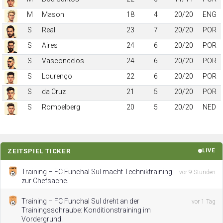
M
Mason
18
4
20/20
ENG
S
Real
23
7
20/20
POR
S
Aires
24
6
20/20
POR
S
Vasconcelos
24
6
20/20
POR
S
Lourenço
22
6
20/20
POR
S
da Cruz
21
5
20/20
POR
S
Rompelberg
20
5
20/20
NED
ZEITSPIEL TICKER
LIVE
Training – FC Funchal Sul macht Techniktraining
vor 9 Stunden
zur Chefsache.
Training – FC Funchal Sul dreht an der
vor 1 Tag
Trainingsschraube: Konditionstraining im
Vordergrund.