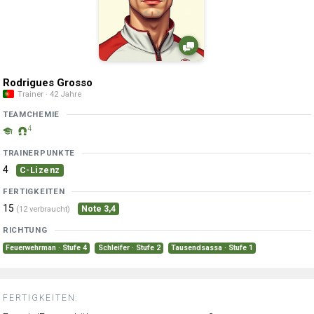
Rodrigues Grosso
Trainer · 42 Jahre
TEAMCHEMIE
4
TRAINERPUNKTE
4
C-Lizenz
FERTIGKEITEN
15
Note 3,4
(12 verbraucht)
RICHTUNG
Feuerwehrman · Stufe 4
Schleifer · Stufe 2
Tausendsassa · Stufe 1
FERTIGKEITEN: