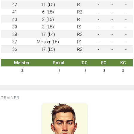
42
11. (L5)
R1
-
-
-
41
6. (L5)
R2
-
-
-
40
3. (L5)
R1
-
-
-
39
3. (L5)
R1
-
-
-
38
17. (L4)
R2
-
-
-
37
Meister (L5)
R1
-
-
-
36
17. (L5)
R2
-
-
-
Meister
Pokal
CC
EC
KC
0
0
0
0
0
TRAINER: