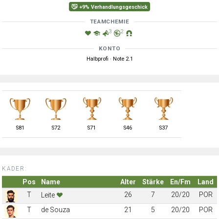
+9% Verhandlungsgeschick
TEAMCHEMIE
3
2
KONTO
Halbprofi · Note 2.1
S
81
S
72
S
71
S
46
S
37
KADER:
Pos
Name
Alter
Stärke
En/Fm
Land
T
26
7
20/20
POR
Leite
T
de Souza
21
5
20/20
POR