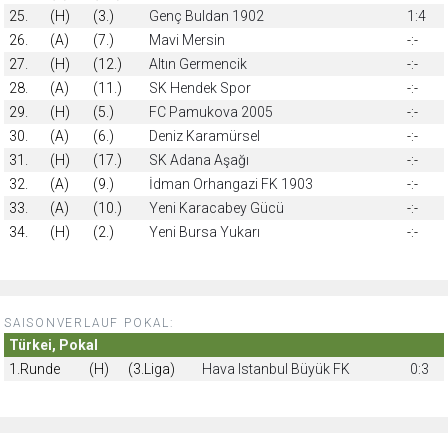
25.
(H)
(3.)
Genç Buldan 1902
1:4
26.
(A)
(7.)
Mavi Mersin
-:-
27.
(H)
(12.)
Altın Germencik
-:-
28.
(A)
(11.)
SK Hendek Spor
-:-
29.
(H)
(5.)
FC Pamukova 2005
-:-
30.
(A)
(6.)
Deniz Karamürsel
-:-
31.
(H)
(17.)
SK Adana Aşağı
-:-
32.
(A)
(9.)
İdman Orhangazi FK 1903
-:-
33.
(A)
(10.)
Yeni Karacabey Gücü
-:-
34.
(H)
(2.)
Yeni Bursa Yukarı
-:-
SAISONVERLAUF POKAL:
Türkei, Pokal
1.Runde
(H)
(3.Liga)
Hava Istanbul Büyük FK
0:3