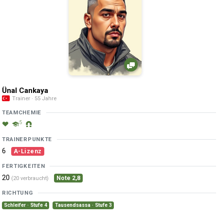
Ünal Cankaya
Trainer · 55 Jahre
TEAMCHEMIE
5
TRAINERPUNKTE
6
A-Lizenz
FERTIGKEITEN
20
Note 2,8
(20 verbraucht)
RICHTUNG
Schleifer · Stufe 4
Tausendsassa · Stufe 3