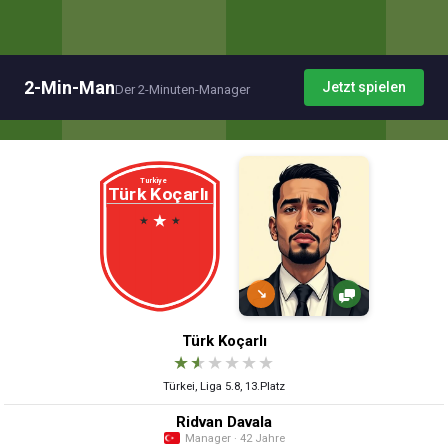
2-Min-Man
Jetzt spielen
Der 2-Minuten-Manager
↘
Türk Koçarlı
★
★
★
★
★
★
Türkei, Liga 5.8, 13.Platz
Ridvan Davala
Manager · 42 Jahre