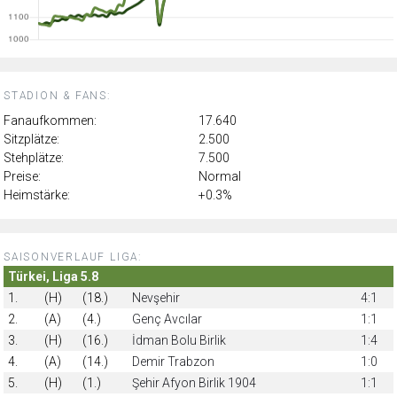
STADION & FANS:
Fanaufkommen:
17.640
Sitzplätze:
2.500
Stehplätze:
7.500
Preise:
Normal
Heimstärke:
+0.3%
SAISONVERLAUF LIGA:
Türkei, Liga 5.8
1.
(H)
(18.)
Nevşehir
4:1
2.
(A)
(4.)
Genç Avcılar
1:1
3.
(H)
(16.)
İdman Bolu Birlik
1:4
4.
(A)
(14.)
Demir Trabzon
1:0
5.
(H)
(1.)
Şehir Afyon Birlik 1904
1:1