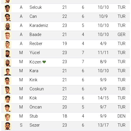
A
Selcuk
21
6
10/10
TUR
A
Can
22
6
10/9
TUR
A
Karadeniz
23
5
10/10
TUR
A
Baade
21
4
10/10
GER
A
Recber
19
4
4/9
TUR
M
Yücel
23
7
11/11
TUR
M
23
7
8/9
TUR
Közen
M
Kara
21
6
10/10
TUR
M
Kirik
21
6
9/9
TUR
M
Coskun
21
6
6/9
TUR
M
Kök
22
6
14/15
TUR
M
Öncan
20
5
9/7
TUR
M
Stub
18
4
9/9
DEN
S
Sezer
23
6
13/17
TUR