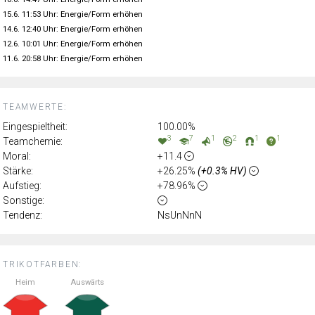
15.6. 11:53 Uhr: Energie/Form erhöhen
14.6. 12:40 Uhr: Energie/Form erhöhen
12.6. 10:01 Uhr: Energie/Form erhöhen
11.6. 20:58 Uhr: Energie/Form erhöhen
TEAMWERTE:
Eingespieltheit:
100.00%
3
7
1
2
1
1
Teamchemie:
Moral:
+11.4
Stärke:
+26.25%
(+0.3% HV)
Aufstieg:
+78.96%
Sonstige:
Tendenz:
NsUnNnN
TRIKOTFARBEN:
Heim
Auswärts