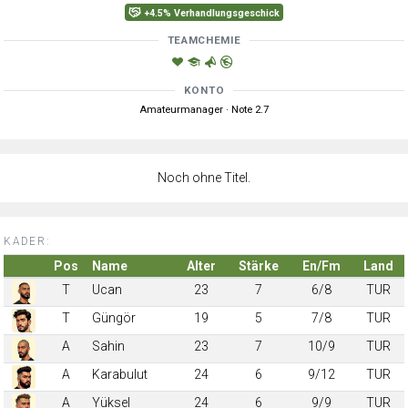
+4.5% Verhandlungsgeschick
TEAMCHEMIE
KONTO
Amateurmanager · Note 2.7
Noch ohne Titel.
KADER:
Pos
Name
Alter
Stärke
En/Fm
Land
T
Ucan
23
7
6/8
TUR
T
Güngör
19
5
7/8
TUR
A
Sahin
23
7
10/9
TUR
A
Karabulut
24
6
9/12
TUR
A
Yüksel
24
6
9/9
TUR