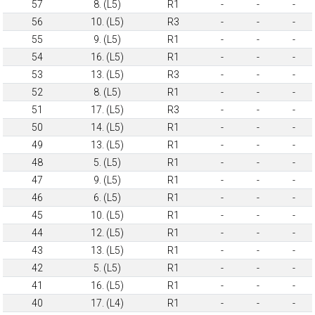
57
8. (L5)
R1
-
-
-
56
10. (L5)
R3
-
-
-
55
9. (L5)
R1
-
-
-
54
16. (L5)
R1
-
-
-
53
13. (L5)
R3
-
-
-
52
8. (L5)
R1
-
-
-
51
17. (L5)
R3
-
-
-
50
14. (L5)
R1
-
-
-
49
13. (L5)
R1
-
-
-
48
5. (L5)
R1
-
-
-
47
9. (L5)
R1
-
-
-
46
6. (L5)
R1
-
-
-
45
10. (L5)
R1
-
-
-
44
12. (L5)
R1
-
-
-
43
13. (L5)
R1
-
-
-
42
5. (L5)
R1
-
-
-
41
16. (L5)
R1
-
-
-
40
17. (L4)
R1
-
-
-