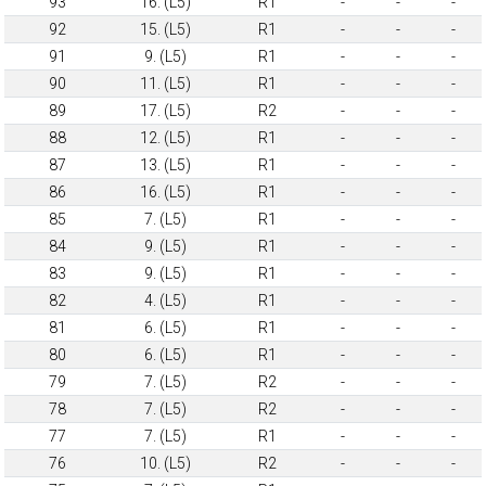
93
16. (L5)
R1
-
-
-
92
15. (L5)
R1
-
-
-
91
9. (L5)
R1
-
-
-
90
11. (L5)
R1
-
-
-
89
17. (L5)
R2
-
-
-
88
12. (L5)
R1
-
-
-
87
13. (L5)
R1
-
-
-
86
16. (L5)
R1
-
-
-
85
7. (L5)
R1
-
-
-
84
9. (L5)
R1
-
-
-
83
9. (L5)
R1
-
-
-
82
4. (L5)
R1
-
-
-
81
6. (L5)
R1
-
-
-
80
6. (L5)
R1
-
-
-
79
7. (L5)
R2
-
-
-
78
7. (L5)
R2
-
-
-
77
7. (L5)
R1
-
-
-
76
10. (L5)
R2
-
-
-