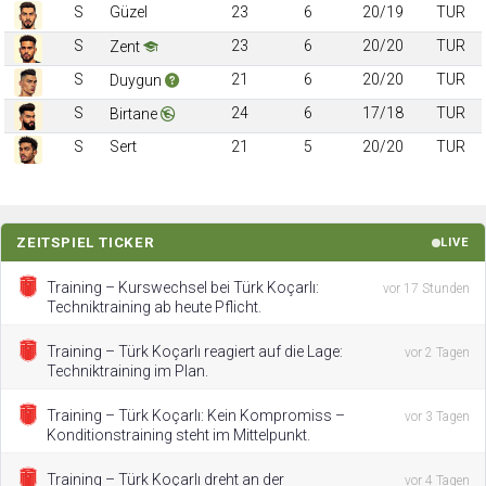
S
Güzel
23
6
20/19
TUR
S
23
6
20/20
TUR
Zent
S
21
6
20/20
TUR
Duygun
S
24
6
17/18
TUR
Birtane
S
Sert
21
5
20/20
TUR
ZEITSPIEL TICKER
LIVE
Training – Kurswechsel bei Türk Koçarlı:
vor 17 Stunden
Techniktraining ab heute Pflicht.
Training – Türk Koçarlı reagiert auf die Lage:
vor 2 Tagen
Techniktraining im Plan.
Training – Türk Koçarlı: Kein Kompromiss –
vor 3 Tagen
Konditionstraining steht im Mittelpunkt.
Training – Türk Koçarlı dreht an der
vor 4 Tagen