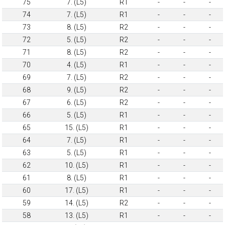
75
7. (L5)
R1
-
-
-
74
7. (L5)
R1
-
-
-
73
8. (L5)
R2
-
-
-
72
5. (L5)
R2
-
-
-
71
8. (L5)
R2
-
-
-
70
4. (L5)
R1
-
-
-
69
7. (L5)
R2
-
-
-
68
9. (L5)
R2
-
-
-
67
6. (L5)
R2
-
-
-
66
5. (L5)
R1
-
-
-
65
15. (L5)
R1
-
-
-
64
7. (L5)
R1
-
-
-
63
5. (L5)
R1
-
-
-
62
10. (L5)
R1
-
-
-
61
8. (L5)
R1
-
-
-
60
17. (L5)
R1
-
-
-
59
14. (L5)
R2
-
-
-
58
13. (L5)
R1
-
-
-