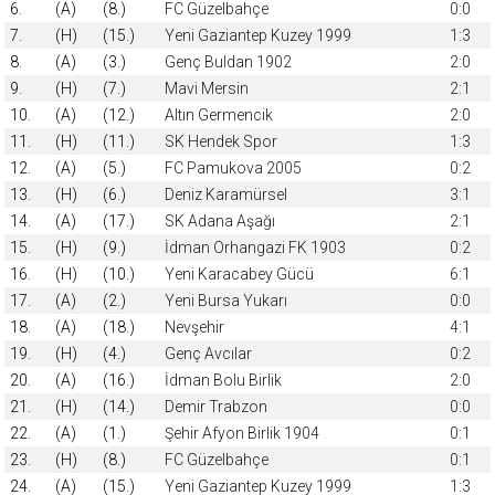
6.
(A)
(8.)
FC Güzelbahçe
0:0
7.
(H)
(15.)
Yeni Gaziantep Kuzey 1999
1:3
8.
(A)
(3.)
Genç Buldan 1902
2:0
9.
(H)
(7.)
Mavi Mersin
2:1
10.
(A)
(12.)
Altın Germencik
2:0
11.
(H)
(11.)
SK Hendek Spor
1:3
12.
(A)
(5.)
FC Pamukova 2005
0:2
13.
(H)
(6.)
Deniz Karamürsel
3:1
14.
(A)
(17.)
SK Adana Aşağı
2:1
15.
(H)
(9.)
İdman Orhangazi FK 1903
0:2
16.
(H)
(10.)
Yeni Karacabey Gücü
6:1
17.
(A)
(2.)
Yeni Bursa Yukarı
0:0
18.
(A)
(18.)
Nevşehir
4:1
19.
(H)
(4.)
Genç Avcılar
0:2
20.
(A)
(16.)
İdman Bolu Birlik
2:0
21.
(H)
(14.)
Demir Trabzon
0:0
22.
(A)
(1.)
Şehir Afyon Birlik 1904
0:1
23.
(H)
(8.)
FC Güzelbahçe
0:1
24.
(A)
(15.)
Yeni Gaziantep Kuzey 1999
1:3