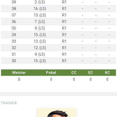
39
2. (L5)
R1
-
-
-
38
16. (L5)
R1
-
-
-
37
13. (L5)
R1
-
-
-
36
7. (L5)
R1
-
-
-
35
9. (L5)
R1
-
-
-
34
15. (L5)
R1
-
-
-
33
13. (L5)
R1
-
-
-
32
12. (L5)
R1
-
-
-
31
9. (L5)
R1
-
-
-
30
15. (L5)
R1
-
-
-
Meister
Pokal
CC
EC
KC
0
0
0
0
0
TRAINER: