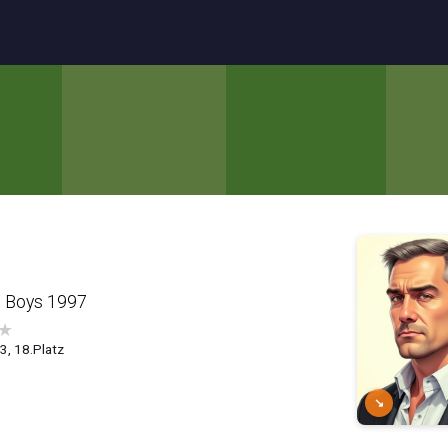
e Boys 1997
★
.3, 18.Platz
↘