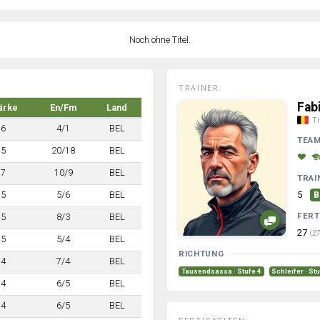
Noch ohne Titel.
TRAINER:
Fab
ärke
En/Fm
Land
Tr
6
4/1
BEL
TEA
5
20/18
BEL
7
10/9
BEL
TRAI
5
5/6
BEL
5
B
FERT
5
8/3
BEL
27
(27
5
5/4
BEL
RICHTUNG
4
7/4
BEL
Tausendsassa · Stufe 4
Schleifer · St
4
6/5
BEL
4
6/5
BEL