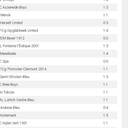
C Assenede Boys
1:3
 Wervik
1:1
Herselt United
0:3
FCg Opglabbeek United
1:4
DM Bever 1912
0:0
 Fontaine-l'Évêque 2001
1:3
 Merelbeke
1:4
C Spa
0:0
FCg Thimister-Clermont 2014
1:1
Saint-Ghislain Bleu
1:3
C Bree Boys
1:1
ro Tubize
1:1
L Lüttich Centre Bleu
1:1
Ardooie Bleu
0:4
 Kortemark
1:5
 Nijlen Vert 1931
1:1