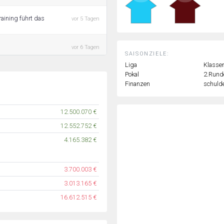
raining führt das
vor 5 Tagen
vor 6 Tagen
SAISONZIELE:
Liga
Klassen
Pokal
2.Rund
Finanzen
schulde
12.500.070 €
12.552.752 €
4.165.382 €
3.700.003 €
3.013.165 €
16.612.515 €