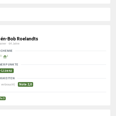
ién-Bob Roelandts
ainer · 64 Jahre
MCHEMIE
5
4
NERPUNKTE
-Lizenz
IGKEITEN
Note 2,0
 verbraucht)
ufe 3