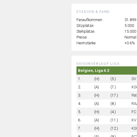
STADION & FANS:
Fanaufkommen:
31.899
Sitzplätze:
5.000
Stehplätze:
15.000
Preise:
Normal
Heimstärke:
+0.6%
SAISONVERLAUF LIGA:
Belgien, Liga 4.3
1.
(H)
(5.)
SV 
2.
(A)
(7.)
KS
3.
(H)
(17.)
Pat
4.
(A)
(8.)
RAA
5.
(H)
(4.)
FC 
6.
(A)
(11.)
KV
7.
(H)
(12.)
KSC
8.
(A)
(9.)
FC