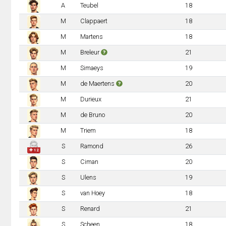
A
Teubel
18
M
Clappaert
18
M
Martens
18
M
Breleur
21
M
Simaeys
19
M
de Maertens
20
M
Durieux
21
M
de Bruno
20
M
Triem
18
S
Ramond
26
✚ 12
S
Ciman
20
S
Ulens
19
S
van Hoey
18
S
Renard
21
S
Scheen
18