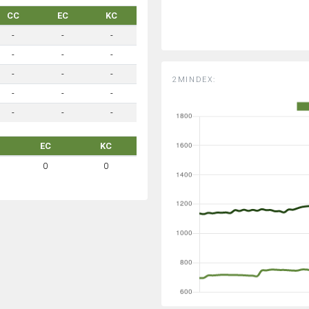
CC
EC
KC
-
-
-
-
-
-
-
-
-
2MINDEX:
-
-
-
-
-
-
EC
KC
0
0