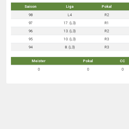
Saison
Liga
Pokal
98
L4
R2
97
17. (L3)
R1
96
13. (L3)
R2
95
10. (L3)
R3
94
8. (L3)
R3
Meister
Pokal
CC
0
0
0