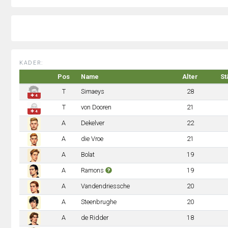
KADER:
Pos
Name
Alter
St
T
Simaeys
28
✚ 4
T
von Dooren
21
✚ 4
A
Dekelver
22
A
die Vroe
21
A
Bolat
19
A
Ramons
19
A
Vandendriessche
20
A
Steenbrughe
20
A
de Ridder
18