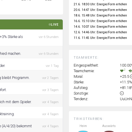
21.6. 18:30 Uhr: Energie/Form erhöhen
20.6. 14:47 Uhr: Energie/Form erhöhen
18.6. 15:48 Uhr: Energie/Form erhöhen
16.6. 15:10 Uhr: Energie/Form erhöhen
LIVE
14.6. 10:07 Uhr: Energie/Form erhöhen
12.6. 14:46 Uhr: Energie/Form erhöhen
 +3% Stärke als
vor 6 Stunden
11.6. 11:45 Uhr: Energie/Form erhöhen
chied machen.
vor 6 Stunden
TEAMWERTE:
Eingespieltheit:
100.0
der.
vor 1 Tag
2
Teamchemie:
Moral:
+25.5
ng bleibt Programm.
vor 2 Tagen
Stärke:
+11.5
Aufstieg:
+81.1
fort.
vor 3 Tagen
Sonstige:
Tendenz:
UuUnN
ich mit dem Spieler.
vor 4 Tagen
ktraining.
vor 4 Tagen
TRIKOTFARBEN:
he (A/4/20) bekommt
Heim
Auswärts
vor 4 Tagen