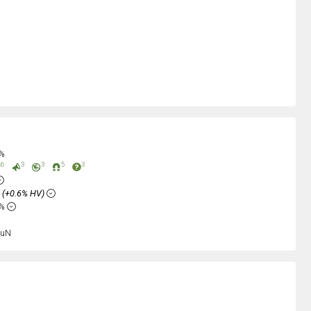
0%
6
3
3
5
3
%
(+0.6% HV)
8%
uN