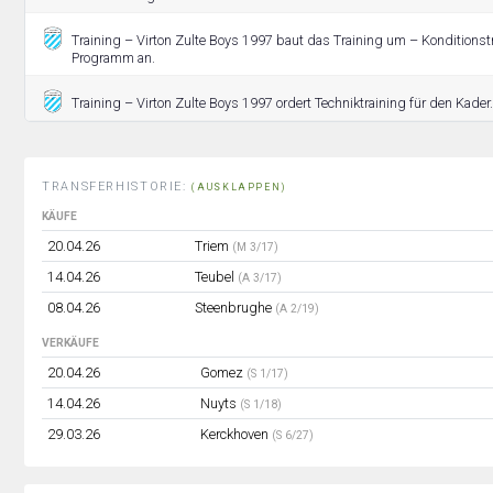
Training – Virton Zulte Boys 1997 baut das Training um – Konditionst
Programm an.
Training – Virton Zulte Boys 1997 ordert Techniktraining für den Kader.
TRANSFERHISTORIE:
(AUSKLAPPEN)
KÄUFE
20.04.26
Triem
(M 3/17)
14.04.26
Teubel
(A 3/17)
08.04.26
Steenbrughe
(A 2/19)
VERKÄUFE
20.04.26
Gomez
(S 1/17)
14.04.26
Nuyts
(S 1/18)
29.03.26
Kerckhoven
(S 6/27)