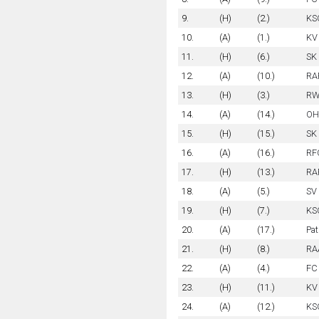
9.
(H)
(2.)
KS
10.
(A)
(1.)
KV
11.
(H)
(6.)
SK 
12.
(A)
(10.)
RA
13.
(H)
(3.)
RW
14.
(A)
(14.)
OHL
15.
(H)
(15.)
SK
16.
(A)
(16.)
RF
17.
(H)
(13.)
RA
18.
(A)
(5.)
SV 
19.
(H)
(7.)
KS
20.
(A)
(17.)
Pat
21.
(H)
(8.)
RAA
22.
(A)
(4.)
FC 
23.
(H)
(11.)
KV
24.
(A)
(12.)
KSC