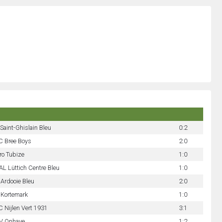
Saint-Ghislain Bleu
0:2
C Bree Boys
2:0
ro Tubize
1:0
L Lüttich Centre Bleu
1:0
Ardooie Bleu
2:0
 Kortemark
1:0
 Nijlen Vert 1931
3:1
V Onhaye
1:2