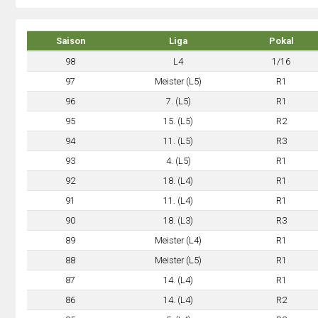
Saison
Liga
Pokal
98
L4
1/16
97
Meister (L5)
R1
96
7. (L5)
R1
95
15. (L5)
R2
94
11. (L5)
R3
93
4. (L5)
R1
92
18. (L4)
R1
91
11. (L4)
R1
90
18. (L3)
R3
89
Meister (L4)
R1
88
Meister (L5)
R1
87
14. (L4)
R1
86
14. (L4)
R2