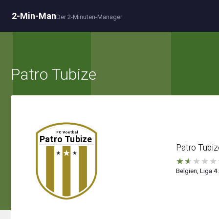
2-Min-Man
Der 2-Minuten-Manager
Patro Tubize
Patro Tubiz
★
★
★
★
★
Belgien, Liga 4