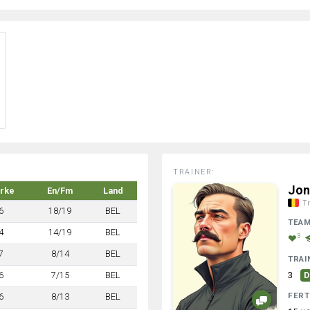
TRAINER:
Jon
ärke
En/Fm
Land
Tr
6
18/19
BEL
TEA
4
14/19
BEL
3
7
8/14
BEL
TRAI
6
7/15
BEL
3
D
FERT
6
8/13
BEL