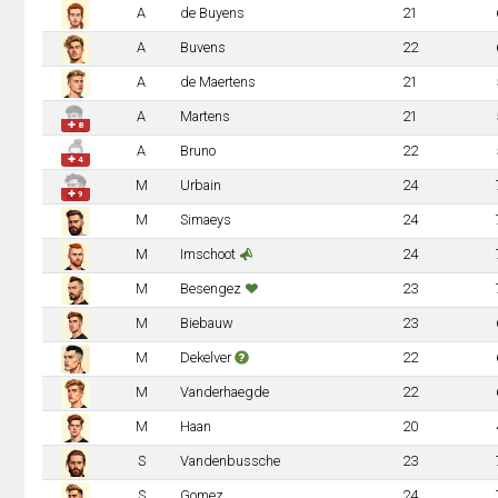
A
de Buyens
21
A
Buvens
22
A
de Maertens
21
A
Martens
21
✚ 8
A
Bruno
22
✚ 4
M
Urbain
24
✚ 9
M
Simaeys
24
M
Imschoot
24
M
Besengez
23
M
Biebauw
23
M
Dekelver
22
M
Vanderhaegde
22
M
Haan
20
S
Vandenbussche
23
S
Gomez
24