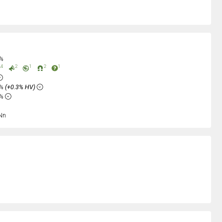
0%
4
2
1
2
1
5%
(+0.3% HV)
2%
Nn