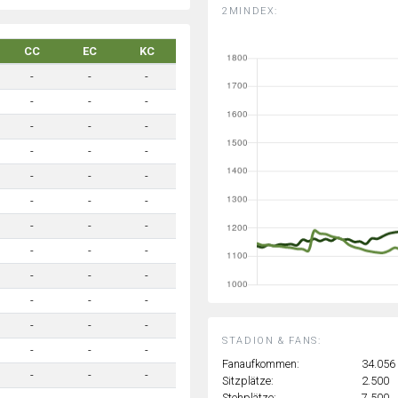
2MINDEX:
CC
EC
KC
-
-
-
-
-
-
-
-
-
-
-
-
-
-
-
-
-
-
-
-
-
-
-
-
-
-
-
-
-
-
-
-
-
STADION & FANS:
-
-
-
Fanaufkommen:
34.056
-
-
-
Sitzplätze:
2.500
Stehplätze:
7.500