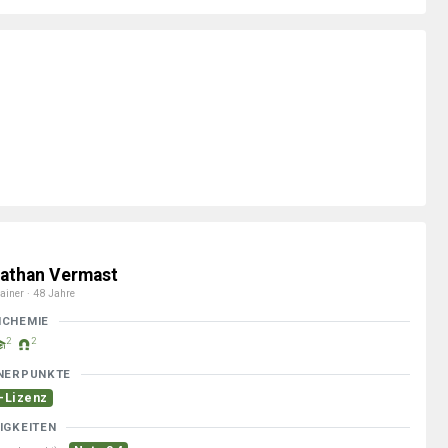
athan Vermast
ainer · 48 Jahre
MCHEMIE
2
2
NERPUNKTE
-Lizenz
IGKEITEN