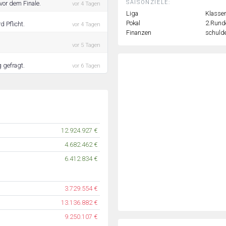
SAISONZIELE:
vor dem Finale.
vor 4 Tagen
Liga
Klassen
Pokal
2.Rund
 Pflicht.
vor 4 Tagen
Finanzen
schulde
vor 5 Tagen
 gefragt.
vor 6 Tagen
12.924.927 €
4.682.462 €
6.412.834 €
3.729.554 €
13.136.882 €
9.250.107 €