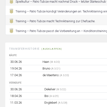
Spielkultur – Patro Tubize macht nochmal Druck – letzter Stärkeschub 
Training – Patro Tubize kündigt Veränderungen an: Techniktraining wird
Training – Patro Tubize macht Techniktraining zur Chefsache.
Training – Patro Tubize passt die Vorbereitung an – Konditionstraining
TRANSFERHISTORIE:
(AUSKLAPPEN)
KÄUFE
30.06.26
Haan
(M 4/20)
19.04.26
Bruno
(A 3/21)
17.04.26
de Maertens
(A 3/20)
VERKÄUFE
30.06.26
Dekelver
(M 3/22)
18.04.26
Boi
(A 6/29)
11.03.26
Englebert
(A 5/28)