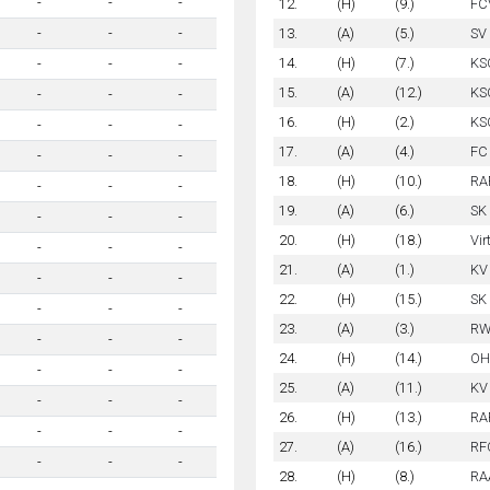
-
-
-
12.
(H)
(9.)
FC
13.
(A)
(5.)
SV 
-
-
-
14.
(H)
(7.)
KS
-
-
-
15.
(A)
(12.)
KSC
-
-
-
16.
(H)
(2.)
KS
-
-
-
17.
(A)
(4.)
FC 
-
-
-
18.
(H)
(10.)
RA
-
-
-
19.
(A)
(6.)
SK 
-
-
-
20.
(H)
(18.)
Vir
-
-
-
21.
(A)
(1.)
KV
-
-
-
22.
(H)
(15.)
SK
-
-
-
23.
(A)
(3.)
RW
-
-
-
24.
(H)
(14.)
OHL
-
-
-
25.
(A)
(11.)
KV
-
-
-
26.
(H)
(13.)
RA
-
-
-
27.
(A)
(16.)
RF
-
-
-
28.
(H)
(8.)
RAA