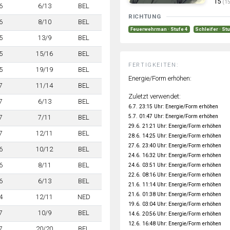
15
(15
6
6/13
BEL
RICHTUNG
6
8/10
BEL
Feuerwehrman · Stufe 4
Schleifer · St
5
13/9
BEL
5
15/16
BEL
FERTIGKEITEN:
5
19/19
BEL
Energie/Form erhöhen:
7
11/14
BEL
Zuletzt verwendet:
7
6/13
BEL
6.7. 23:15 Uhr: Energie/Form erhöhen
5.7. 01:47 Uhr: Energie/Form erhöhen
7
7/11
BEL
29.6. 21:21 Uhr: Energie/Form erhöhen
7
12/11
BEL
28.6. 14:25 Uhr: Energie/Form erhöhen
27.6. 23:40 Uhr: Energie/Form erhöhen
6
10/12
BEL
24.6. 16:32 Uhr: Energie/Form erhöhen
6
8/11
BEL
24.6. 03:51 Uhr: Energie/Form erhöhen
22.6. 08:16 Uhr: Energie/Form erhöhen
6
6/13
BEL
21.6. 11:14 Uhr: Energie/Form erhöhen
21.6. 01:38 Uhr: Energie/Form erhöhen
4
12/11
NED
19.6. 03:04 Uhr: Energie/Form erhöhen
7
10/9
BEL
14.6. 20:56 Uhr: Energie/Form erhöhen
12.6. 16:48 Uhr: Energie/Form erhöhen
7
20/20
BEL