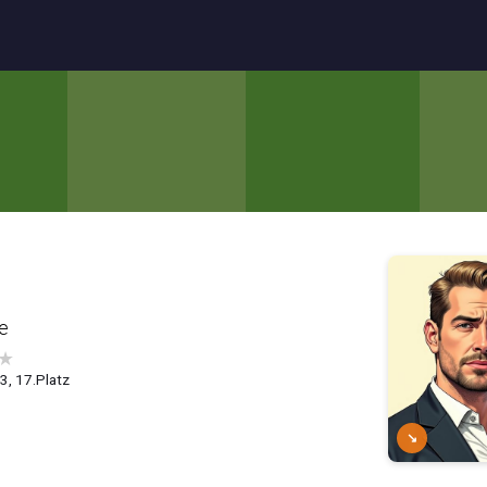
e
★
.3, 17.Platz
↘