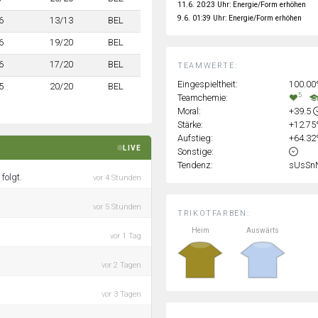
11.6. 20:23 Uhr: Energie/Form erhöhen
9.6. 01:39 Uhr: Energie/Form erhöhen
6
13/13
BEL
6
19/20
BEL
6
17/20
BEL
TEAMWERTE:
Eingespieltheit:
100.0
5
20/20
BEL
5
Teamchemie:
Moral:
+39.5
Stärke:
+12.7
Aufstieg:
+64.3
LIVE
Sonstige:
Tendenz:
sUsSn
folgt.
vor 4 Stunden
vor 5 Stunden
TRIKOTFARBEN:
Heim
Auswärts
vor 1 Tag
vor 2 Tagen
vor 3 Tagen