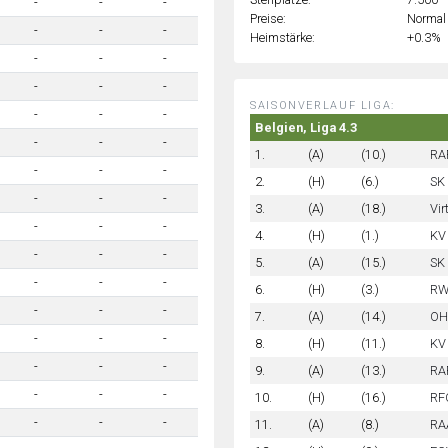
-
-
-
Preise:
Normal
-
-
-
Heimstärke:
+0.3%
-
-
-
-
-
-
SAISONVERLAUF LIGA:
-
-
-
Belgien, Liga 4.3
-
-
-
1.
(A)
(10.)
RA
-
-
-
2.
(H)
(6.)
SK 
-
-
-
3.
(A)
(18.)
Vir
-
-
-
4.
(H)
(1.)
KV
-
-
-
5.
(A)
(15.)
SK
-
-
-
6.
(H)
(3.)
RW
-
-
-
7.
(A)
(14.)
OHL
-
-
-
8.
(H)
(11.)
KV
-
-
-
9.
(A)
(13.)
RA
-
-
-
10.
(H)
(16.)
RF
-
-
-
11.
(A)
(8.)
RAA