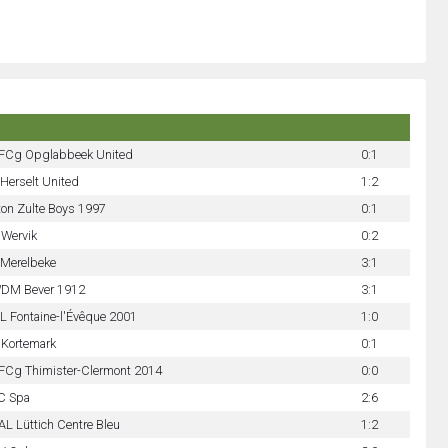
FCg Opglabbeek United
0:1
Herselt United
1:2
ton Zulte Boys 1997
0:1
 Wervik
0:2
 Merelbeke
3:1
DM Bever 1912
3:1
 Fontaine-l'Évêque 2001
1:0
 Kortemark
0:1
FCg Thimister-Clermont 2014
0:0
C Spa
2:6
L Lüttich Centre Bleu
1:2