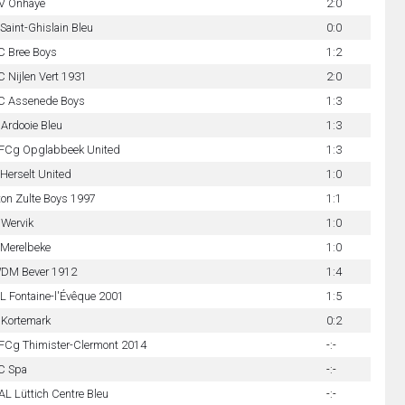
V Onhaye
2:0
Saint-Ghislain Bleu
0:0
C Bree Boys
1:2
 Nijlen Vert 1931
2:0
C Assenede Boys
1:3
Ardooie Bleu
1:3
FCg Opglabbeek United
1:3
Herselt United
1:0
ton Zulte Boys 1997
1:1
 Wervik
1:0
 Merelbeke
1:0
DM Bever 1912
1:4
 Fontaine-l'Évêque 2001
1:5
 Kortemark
0:2
FCg Thimister-Clermont 2014
-:-
C Spa
-:-
L Lüttich Centre Bleu
-:-