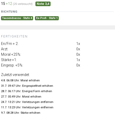
15
+12
Note 3,4
(25 verbraucht)
RICHTUNG
Tausendsassa · Stufe 4
Ex-Profi · Stufe 1
FERTIGKEITEN:
En/Fm + 2:
1x
Arzt:
0x
Moral +25%:
0x
Stärke +1:
1x
Eingesp. +5%:
0x
Zuletzt verwendet:
4.8. 06:08 Uhr: Moral erhöhen
31.7. 09:47 Uhr: Eingespieltheit erhöhen
28.7. 06:17 Uhr: Energie/Form erhöhen
27.7. 05:49 Uhr: Moral erhöhen
24.7. 13:21 Uhr: Verletzungen entfernen
11.7. 13:23 Uhr: Verletzungen entfernen
9.7. 08:28 Uhr: Stärke erhöhen