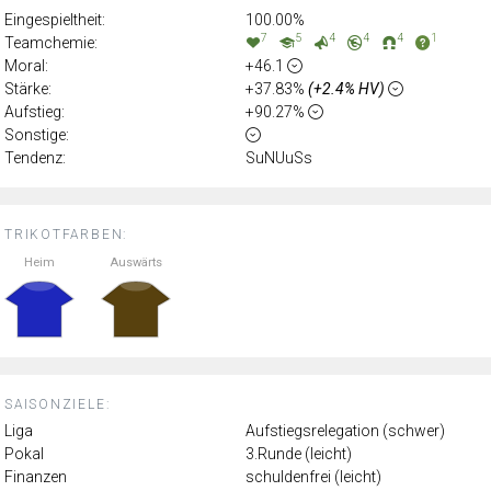
Eingespieltheit:
100.00%
7
5
4
4
4
1
Teamchemie:
Moral:
+46.1
Stärke:
+37.83%
(+2.4% HV)
Aufstieg:
+90.27%
Sonstige:
Tendenz:
SuNUuSs
TRIKOTFARBEN:
Heim
Auswärts
SAISONZIELE:
Liga
Aufstiegsrelegation (schwer)
Pokal
3.Runde (leicht)
Finanzen
schuldenfrei (leicht)