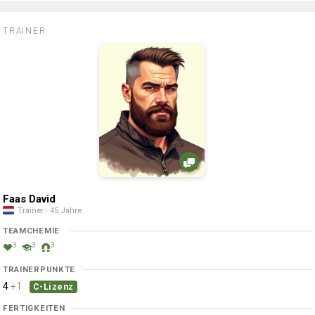
TRAINER:
Faas David
Trainer · 45 Jahre
TEAMCHEMIE
3
3
3
TRAINERPUNKTE
4
+1
C-Lizenz
FERTIGKEITEN