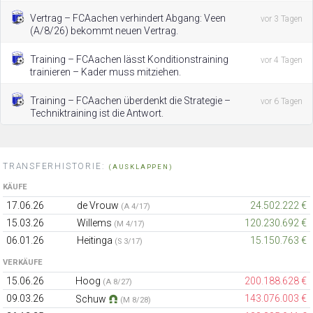
Vertrag – FCAachen verhindert Abgang: Veen
vor 3 Tagen
(A/8/26) bekommt neuen Vertrag.
Training – FCAachen lässt Konditionstraining
vor 4 Tagen
trainieren – Kader muss mitziehen.
Training – FCAachen überdenkt die Strategie –
vor 6 Tagen
Techniktraining ist die Antwort.
TRANSFERHISTORIE:
(AUSKLAPPEN)
KÄUFE
17.06.26
de Vrouw
24.502.222 €
(A 4/17)
15.03.26
Willems
120.230.692 €
(M 4/17)
06.01.26
Heitinga
15.150.763 €
(S 3/17)
VERKÄUFE
15.06.26
Hoog
200.188.628 €
(A 8/27)
09.03.26
143.076.003 €
Schuw
(M 8/28)