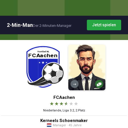
2-Min-Man
Jetzt spielen
Der 2-Minuten-Manager
→
FCAachen
★
★
★
★
★
★
Niederlande, Liga 3.2, 2.Platz
Kerneels Schoenmaker
Manager · 45 Jahre