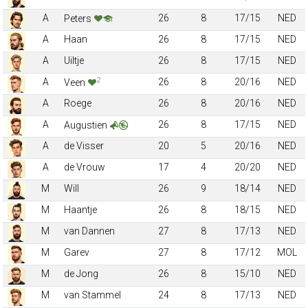
A
26
8
17/15
NED
Peters
A
Haan
26
8
17/15
NED
A
Uiltje
26
8
17/15
NED
2
A
26
8
20/16
NED
Veen
A
Roege
26
8
20/16
NED
A
26
8
17/15
NED
Augustien
A
de Visser
20
5
20/16
NED
A
de Vrouw
17
4
20/20
NED
M
Will
26
9
18/14
NED
M
Haantje
26
8
18/15
NED
M
van Dannen
27
8
17/13
NED
M
Garev
27
8
17/12
MOL
M
de Jong
26
8
15/10
NED
M
van Stammel
24
8
17/13
NED