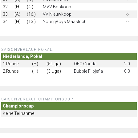
32.
(H)
(4.)
MVV Boskoop
-:-
33.
(A)
(16.)
VV Nieuwkoop
-:-
34.
(H)
(13.)
YoungBoys Maastrich
-:-
SAISONVERLAUF POKAL:
Niederlande, Pokal
1.Runde
(H)
(5.Liga)
OFC Gouda
2:0
2.Runde
(H)
(3.Liga)
Dubble Flipjefla
0:3
SAISONVERLAUF CHAMPIONSCUP
Championscup
Keine Teilnahme