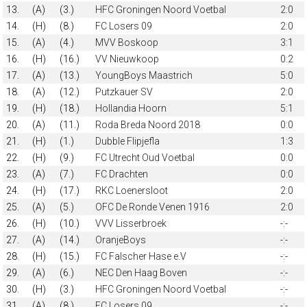
13.
(A)
(3.)
HFC Groningen Noord Voetbal
2:0
14.
(H)
(8.)
FC Losers 09
2:0
15.
(A)
(4.)
MVV Boskoop
3:1
16.
(H)
(16.)
VV Nieuwkoop
0:2
17.
(A)
(13.)
YoungBoys Maastrich
5:0
18.
(A)
(12.)
Putzkauer SV
2:0
19.
(H)
(18.)
Hollandia Hoorn
5:1
20.
(A)
(11.)
Roda Breda Noord 2018
0:0
21.
(H)
(1.)
Dubble Flipjefla
1:3
22.
(H)
(9.)
FC Utrecht Oud Voetbal
0:0
23.
(A)
(7.)
FC Drachten
0:0
24.
(H)
(17.)
RKC Loenersloot
2:0
25.
(A)
(5.)
OFC De Ronde Venen 1916
2:0
26.
(H)
(10.)
VVV Lisserbroek
-:-
27.
(A)
(14.)
OranjeBoys
-:-
28.
(H)
(15.)
FC Falscher Hase e.V
-:-
29.
(A)
(6.)
NEC Den Haag Boven
-:-
30.
(H)
(3.)
HFC Groningen Noord Voetbal
-:-
31.
(A)
(8.)
FC Losers 09
-:-