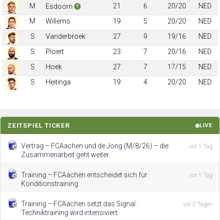
M
21
6
20/20
NED
Esdoorn
M
Willems
19
5
20/20
NED
S
Vanderbroek
27
9
19/16
NED
S
Ploert
23
7
20/16
NED
S
Hoek
27
7
17/15
NED
S
Heitinga
19
4
20/20
NED
ZEITSPIEL TICKER
LIVE
Vertrag – FCAachen und de Jong (M/8/26) – die
vor 1 Tag
Zusammenarbeit geht weiter.
Training – FCAachen entscheidet sich für
vor 1 Tag
Konditionstraining.
Training – FCAachen setzt das Signal:
vor 2 Tagen
Techniktraining wird intensiviert.