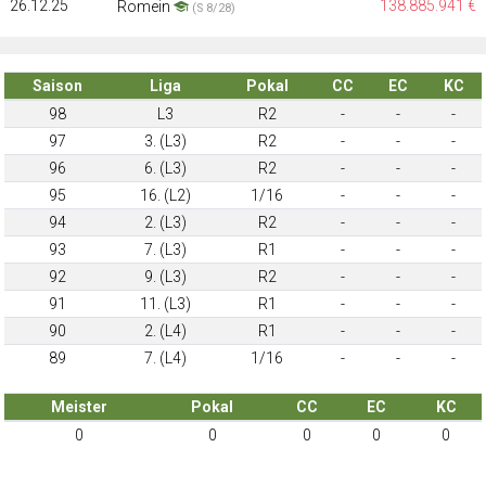
26.12.25
138.885.941 €
Romein
(S 8/28)
Saison
Liga
Pokal
CC
EC
KC
98
L3
R2
-
-
-
97
3. (L3)
R2
-
-
-
96
6. (L3)
R2
-
-
-
95
16. (L2)
1/16
-
-
-
94
2. (L3)
R2
-
-
-
93
7. (L3)
R1
-
-
-
92
9. (L3)
R2
-
-
-
91
11. (L3)
R1
-
-
-
90
2. (L4)
R1
-
-
-
89
7. (L4)
1/16
-
-
-
Meister
Pokal
CC
EC
KC
0
0
0
0
0