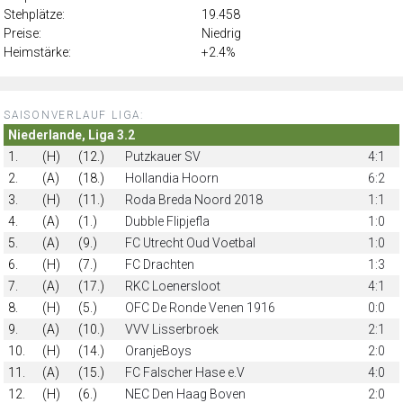
Stehplätze:
19.458
Preise:
Niedrig
Heimstärke:
+2.4%
SAISONVERLAUF LIGA:
Niederlande, Liga 3.2
1.
(H)
(12.)
Putzkauer SV
4:1
2.
(A)
(18.)
Hollandia Hoorn
6:2
3.
(H)
(11.)
Roda Breda Noord 2018
1:1
4.
(A)
(1.)
Dubble Flipjefla
1:0
5.
(A)
(9.)
FC Utrecht Oud Voetbal
1:0
6.
(H)
(7.)
FC Drachten
1:3
7.
(A)
(17.)
RKC Loenersloot
4:1
8.
(H)
(5.)
OFC De Ronde Venen 1916
0:0
9.
(A)
(10.)
VVV Lisserbroek
2:1
10.
(H)
(14.)
OranjeBoys
2:0
11.
(A)
(15.)
FC Falscher Hase e.V
4:0
12.
(H)
(6.)
NEC Den Haag Boven
2:0