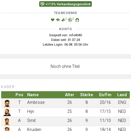
+17.5% Verhandlungsgeschick
TEAMCHEMIE
3
3
KONTO
Gespielt von: info4040
Dabei seit: 31.07.24
Letztes Login: 06.08. 05:56 Uhr
Noch ohne Titel.
KADER:
Pos
Name
Alter
Stärke
En/Fm
Land
T
Ambrose
26
8
20/16
ENG
T
Hijn
25
8
17/15
NED
A
Smit
26
9
11/10
NED
A
Kruiden
26
9
18/14
NED