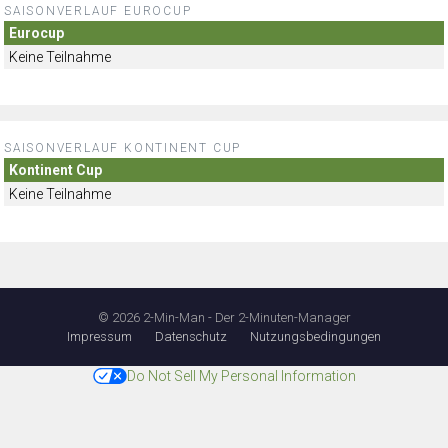
SAISONVERLAUF EUROCUP
Eurocup
Keine Teilnahme
SAISONVERLAUF KONTINENT CUP
Kontinent Cup
Keine Teilnahme
© 2026 2-Min-Man - Der 2-Minuten-Manager
Impressum
Datenschutz
Nutzungsbedingungen
Do Not Sell My Personal Information