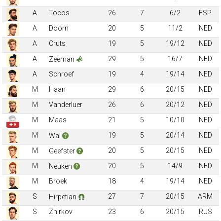
A
Tocos
26
7
6/2
ESP
A
Doorn
20
5
11/2
NED
A
Cruts
19
5
19/12
NED
A
29
5
16/7
NED
Zeeman
A
Schroef
19
4
19/14
NED
M
Haan
29
6
20/15
NED
M
Vanderluer
26
6
20/12
NED
M
Maas
21
5
10/10
NED
✚ 9
M
19
5
20/14
NED
Wal
M
20
5
20/15
NED
Geefster
M
20
5
14/9
NED
Neuken
M
Broek
18
4
19/14
NED
S
27
7
20/15
ARM
Hirpetian
S
Zhirkov
23
6
20/15
RUS