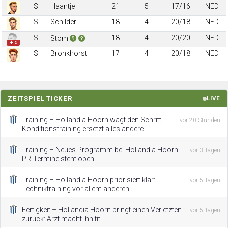
S
Haantje
21
5
17/16
NED
S
Schilder
18
4
20/18
NED
S
18
4
20/20
NED
Stom
✚ 2
S
Bronkhorst
17
4
20/18
NED
ZEITSPIEL TICKER
LIVE
Training – Hollandia Hoorn wagt den Schritt:
vor 20 Stunden
Konditionstraining ersetzt alles andere.
Training – Neues Programm bei Hollandia Hoorn:
vor 3 Tagen
PR-Termine steht oben.
Training – Hollandia Hoorn priorisiert klar:
vor 5 Tagen
Techniktraining vor allem anderen.
Fertigkeit – Hollandia Hoorn bringt einen Verletzten
vor 5 Tagen
zurück: Arzt macht ihn fit.