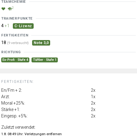
TEAMCHEMIE
2
TRAINERPUNKTE
4
+1
C-Lizenz
FERTIGKEITEN
18
Note 3,0
(9 verbraucht)
RICHTUNG
Ex-Profi · Stufe 4
Tüftler · Stufe 1
FERTIGKEITEN:
En/Fm + 2:
2x
Arzt:
1x
Moral +25%:
2x
Stärke +1:
2x
Eingesp. +5%:
2x
Zuletzt verwendet:
1.8. 08:49 Uhr: Verletzungen entfernen