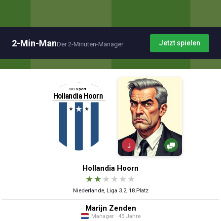
2-Min-Man
Jetzt spielen
Der 2-Minuten-Manager
↓
Hollandia Hoorn
★
★
★
★
★
★
Niederlande, Liga 3.2, 18.Platz
Marijn Zenden
Manager · 45 Jahre