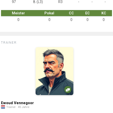
97
8. (L3)
R3
-
-
-
Meister
Pokal
CC
EC
KC
0
0
0
0
0
TRAINER:
Ewoud Vennegoor
Trainer · 45 Jahre