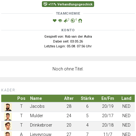
+11% Verhandlungsgeschick
TEAMCHEMIE
3
4
KONTO
Gespielt von: Rob van der Astra
Dabei seit: 03.05.26
Letztes Login: 05.08. 07:56 Uhr
Noch ohne Titel.
KADER:
Pos
Name
Alter
Stärke
En/Fm
Land
T
Jacobs
28
6
20/19
NED
T
Mulder
24
5
20/17
NED
T
Drinkebroer
20
4
20/18
NED
A
Lievevrouw
27
7
11/7
NED