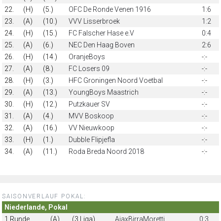
22.
(H)
(5.)
OFC De Ronde Venen 1916
1:6
23.
(A)
(10.)
VVV Lisserbroek
1:2
24.
(H)
(15.)
FC Falscher Hase e.V
0:4
25.
(A)
(6.)
NEC Den Haag Boven
2:6
26.
(H)
(14.)
OranjeBoys
-:-
27.
(A)
(8.)
FC Losers 09
-:-
28.
(H)
(3.)
HFC Groningen Noord Voetbal
-:-
29.
(A)
(13.)
YoungBoys Maastrich
-:-
30.
(H)
(12.)
Putzkauer SV
-:-
31.
(A)
(4.)
MVV Boskoop
-:-
32.
(A)
(16.)
VV Nieuwkoop
-:-
33.
(H)
(1.)
Dubble Flipjefla
-:-
34.
(A)
(11.)
Roda Breda Noord 2018
-:-
SAISONVERLAUF POKAL:
Niederlande, Pokal
1.Runde
(A)
(3.Liga)
AjaxBirraMoretti
0:3