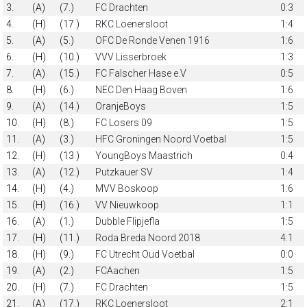
3.
(A)
(7.)
FC Drachten
0:3
4.
(H)
(17.)
RKC Loenersloot
1:4
5.
(A)
(5.)
OFC De Ronde Venen 1916
1:6
6.
(H)
(10.)
VVV Lisserbroek
1:3
7.
(A)
(15.)
FC Falscher Hase e.V
0:5
8.
(H)
(6.)
NEC Den Haag Boven
1:6
9.
(A)
(14.)
OranjeBoys
1:5
10.
(H)
(8.)
FC Losers 09
1:5
11.
(A)
(3.)
HFC Groningen Noord Voetbal
1:5
12.
(H)
(13.)
YoungBoys Maastrich
0:4
13.
(A)
(12.)
Putzkauer SV
1:4
14.
(H)
(4.)
MVV Boskoop
1:6
15.
(H)
(16.)
VV Nieuwkoop
1:1
16.
(A)
(1.)
Dubble Flipjefla
1:5
17.
(H)
(11.)
Roda Breda Noord 2018
4:1
18.
(H)
(9.)
FC Utrecht Oud Voetbal
0:0
19.
(A)
(2.)
FCAachen
1:5
20.
(H)
(7.)
FC Drachten
1:5
21.
(A)
(17.)
RKC Loenersloot
2:1