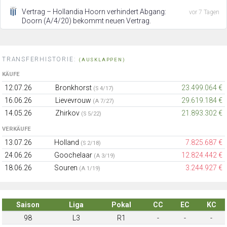
Vertrag – Hollandia Hoorn verhindert Abgang:
vor 7 Tagen
Doorn (A/4/20) bekommt neuen Vertrag.
TRANSFERHISTORIE:
(AUSKLAPPEN)
KÄUFE
12.07.26
Bronkhorst
23.499.064 €
(S 4/17)
16.06.26
Lievevrouw
29.619.184 €
(A 7/27)
14.05.26
Zhirkov
21.893.302 €
(S 5/22)
VERKÄUFE
13.07.26
Holland
7.825.687 €
(S 2/18)
24.06.26
Goochelaar
12.824.442 €
(A 3/19)
18.06.26
Souren
3.244.927 €
(A 1/19)
Saison
Liga
Pokal
CC
EC
KC
98
L3
R1
-
-
-