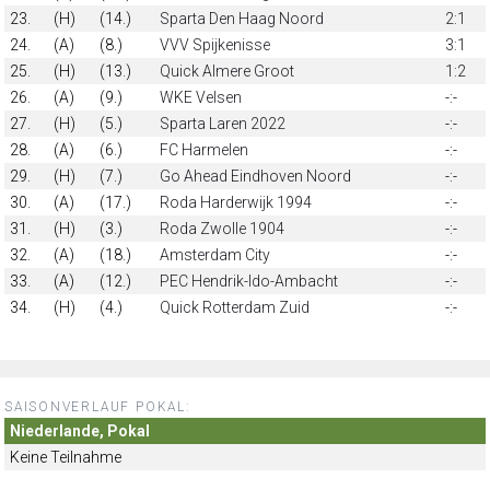
23.
(H)
(14.)
Sparta Den Haag Noord
2:1
24.
(A)
(8.)
VVV Spijkenisse
3:1
25.
(H)
(13.)
Quick Almere Groot
1:2
26.
(A)
(9.)
WKE Velsen
-:-
27.
(H)
(5.)
Sparta Laren 2022
-:-
28.
(A)
(6.)
FC Harmelen
-:-
29.
(H)
(7.)
Go Ahead Eindhoven Noord
-:-
30.
(A)
(17.)
Roda Harderwijk 1994
-:-
31.
(H)
(3.)
Roda Zwolle 1904
-:-
32.
(A)
(18.)
Amsterdam City
-:-
33.
(A)
(12.)
PEC Hendrik-Ido-Ambacht
-:-
34.
(H)
(4.)
Quick Rotterdam Zuid
-:-
SAISONVERLAUF POKAL:
Niederlande, Pokal
Keine Teilnahme