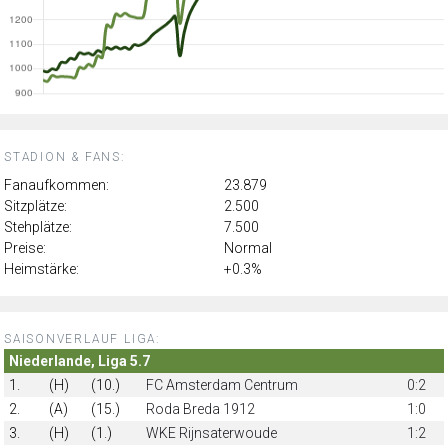
STADION & FANS:
Fanaufkommen:
23.879
Sitzplätze:
2.500
Stehplätze:
7.500
Preise:
Normal
Heimstärke:
+0.3%
SAISONVERLAUF LIGA:
Niederlande, Liga 5.7
1.
(H)
(10.)
FC Amsterdam Centrum
0:2
2.
(A)
(15.)
Roda Breda 1912
1:0
3.
(H)
(1.)
WKE Rijnsaterwoude
1:2