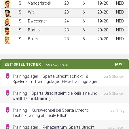
S
Vanderbroek
23
6
19/20
NED
S
Wit
23
6
20/20
NED
S
Dweepster
24
6
19/20
NED
S
Bartels
23
6
20/20
NED
S
Broek
23
5
20/20
NED
ZEITSPIEL TICKER
LIVE
(AUSKLAPPEN)
Trainingslager – Sparta Utrecht schickt 18
vor 5 Stunden
Spieler zum Trainingslager: EMS-Trainingslager.
Training – Sparta Utrecht zieht die Reißleine und
vor 5 Stunden
wählt Techniktraining.
Training – Kurswechsel bei Sparta Utrecht:
vor 1 Tag
Techniktraining ab heute Pflicht.
Trainingslager – Rehazentrum: Sparta Utrecht
vor 2 Tagen