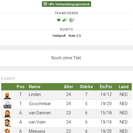
+8% Verhandlungsgeschick
TEAMCHEMIE
2
2
KONTO
Halbprofi · Note 2.5
Noch ohne Titel.
KADER:
Pos
Name
Alter
Stärke
En/Fm
Land
T
Linden
24
7
14/12
NED
T
Goochelaar
24
5
19/20
NED
TL (1)
A
van Dannen
23
6
15/18
NED
A
van Veen
24
6
19/19
NED
A
Meeuwis
22
6
19/20
NED