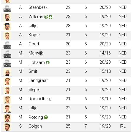
A
Steenbeek
22
6
20/20
NED
TL (1)
A
23
6
19/20
NED
Willems
A
Uiltje
23
5
19/20
NED
A
Kojoe
21
5
19/20
NED
A
Goud
20
5
20/20
NED
TL (1)
M
Marwijk
23
6
14/16
NED
TL (1)
M
23
6
20/20
NED
Lichaam
TL (1)
M
Smit
23
6
15/18
NED
M
Landgraaf
21
6
19/20
NED
M
Sleper
21
6
19/20
NED
M
Rompelberg
21
6
19/19
NED
M
Uiltje
22
6
19/20
NED
M
21
5
19/20
NED
Rotding
S
Colgan
25
7
19/20
IRL