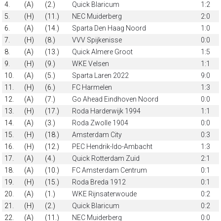
4.
(A)
(2.)
Quick Blaricum
1:2
5.
(H)
(11.)
NEC Muiderberg
2:0
6.
(A)
(14.)
Sparta Den Haag Noord
1:0
7.
(H)
(8.)
VVV Spijkenisse
0:0
8.
(A)
(13.)
Quick Almere Groot
1:5
9.
(H)
(9.)
WKE Velsen
1:1
10.
(A)
(5.)
Sparta Laren 2022
9:0
11.
(H)
(6.)
FC Harmelen
1:3
12.
(A)
(7.)
Go Ahead Eindhoven Noord
0:0
13.
(H)
(17.)
Roda Harderwijk 1994
1:1
14.
(A)
(3.)
Roda Zwolle 1904
0:0
15.
(H)
(18.)
Amsterdam City
0:3
16.
(H)
(12.)
PEC Hendrik-Ido-Ambacht
1:3
17.
(A)
(4.)
Quick Rotterdam Zuid
2:1
18.
(A)
(10.)
FC Amsterdam Centrum
0:1
19.
(H)
(15.)
Roda Breda 1912
0:1
20.
(A)
(1.)
WKE Rijnsaterwoude
0:2
21.
(H)
(2.)
Quick Blaricum
0:2
22.
(A)
(11.)
NEC Muiderberg
0:0