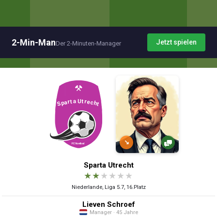
2-Min-Man
Jetzt spielen
Der 2-Minuten-Manager
↘
Sparta Utrecht
★
★
★
★
★
★
Niederlande, Liga 5.7, 16.Platz
Lieven Schroef
Manager · 45 Jahre