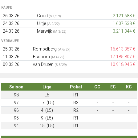
KÄUFE
26.03.26
Goud
2.121.683 €
(S 1/19)
24.03.26
Uiltje
1.607.538 €
(A 2/22)
24.03.26
Marwijk
3.211.344 €
(M 3/22)
VERKÄUFE
25.03.26
Rompelberg
16.613.357 €
(A 6/27)
11.03.26
Esdoorn
17.185.807 €
(M 6/29)
09.03.26
van Druten
10.918.945 €
(S 5/29)
Saison
Liga
Pokal
CC
EC
KC
98
L5
R1
-
-
-
97
17. (L5)
R3
-
-
-
96
4. (L5)
R2
-
-
-
95
9. (L5)
R1
-
-
-
94
15. (L5)
R1
-
-
-