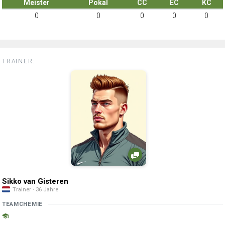
Meister
Pokal
CC
EC
KC
0
0
0
0
0
TRAINER:
Sikko van Gisteren
Trainer · 36 Jahre
TEAMCHEMIE