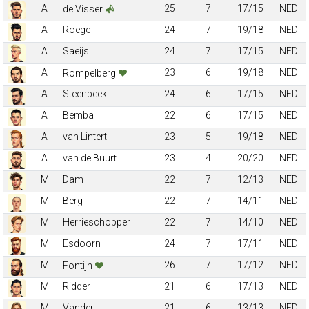
A
25
7
17/15
NED
de Visser
A
Roege
24
7
19/18
NED
A
Saeijs
24
7
17/15
NED
A
23
6
19/18
NED
Rompelberg
A
Steenbeek
24
6
17/15
NED
A
Bemba
22
6
17/15
NED
A
van Lintert
23
5
19/18
NED
A
van de Buurt
23
4
20/20
NED
M
Dam
22
7
12/13
NED
M
Berg
22
7
14/11
NED
M
Herrieschopper
22
7
14/10
NED
M
Esdoorn
24
7
17/11
NED
M
26
7
17/12
NED
Fontijn
M
Ridder
21
6
17/13
NED
M
Vander
21
6
13/13
NED