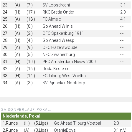
23.
(A)
(7.)
SV Loosdrecht
3:1
24.
(H)
(17.)
RKC Breda Onder
2:0
25.
(A)
(18.)
FC Almelo
4:1
26.
(H)
(8.)
Go Ahead Wilnis
-:-
27.
(A)
(2.)
OFC Spakenburg 1911
-:-
28.
(H)
(4.)
Go Ahead Weesp
-:-
29.
(A)
(9.)
OFC Hazerswoude
-:-
30.
(A)
(5.)
NEC Zwanenburg
-:-
31.
(H)
(10.)
PEC Amsterdam Nieuw 2000
-:-
32.
(A)
(16.)
Roda Kesteren
-:-
33.
(H)
(14.)
FC Tilburg West Voetbal
-:-
34.
(A)
(3.)
BV Pijnacker-Nootdorp
-:-
SAISONVERLAUF POKAL:
Niederlande, Pokal
1.Runde
(H)
(5.Liga)
Go Ahead Tilburg Voetbal
2:0
2.Runde
(A)
(3.Liga)
OranjeBoys
3:1 n.V.