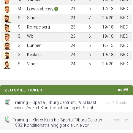
M
21
6
12/13
NED
Leiwakabessy
S
Slager
24
7
20/20
NED
S
Rompelberg
23
6
19/18
NED
S
Wit
23
6
19/18
NED
S
Dunnen
24
6
17/15
NED
S
Keuken
24
6
19/18
NED
S
Vinger
24
5
20/20
NED
ZEITSPIEL TICKER
LIVE
Training – Sparta Tilburg Centrum 1903 lässt
vor 9 Stunden
keinen Zweifel: Konditionstraining ist Pflicht.
Training – Klarer Kurs bei Sparta Tilburg Centrum
vor 1 Tag
1903: Konditionstraining gibt die Linie vor.