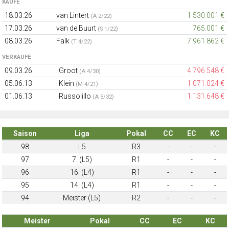
KÄUFE
18.03.26
van Lintert
1.530.001 €
(A 2/22)
17.03.26
van de Buurt
765.001 €
(S 1/22)
08.03.26
Falk
7.961.862 €
(T 4/22)
VERKÄUFE
09.03.26
Groot
4.796.548 €
(A 4/30)
05.06.13
Klein
1.071.024 €
(M 4/21)
01.06.13
Russolillo
1.131.648 €
(A 5/32)
Saison
Liga
Pokal
CC
EC
KC
98
L5
R3
-
-
-
97
7. (L5)
R1
-
-
-
96
16. (L4)
R1
-
-
-
95
14. (L4)
R1
-
-
-
94
Meister (L5)
R2
-
-
-
Meister
Pokal
CC
EC
KC