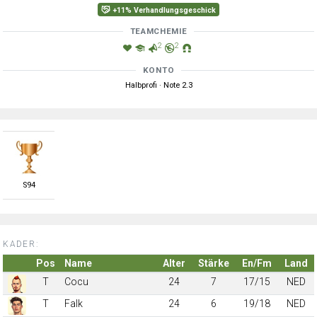
+11% Verhandlungsgeschick
TEAMCHEMIE
2
2
KONTO
Halbprofi · Note 2.3
S
94
KADER:
Pos
Name
Alter
Stärke
En/Fm
Land
T
Cocu
24
7
17/15
NED
T
Falk
24
6
19/18
NED