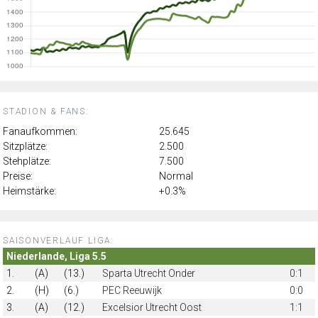
STADION & FANS:
Fanaufkommen:
25.645
Sitzplätze:
2.500
Stehplätze:
7.500
Preise:
Normal
Heimstärke:
+0.3%
SAISONVERLAUF LIGA:
Niederlande, Liga 5.5
1.
(A)
(13.)
Sparta Utrecht Onder
0:1
2.
(H)
(6.)
PEC Reeuwijk
0:0
3.
(A)
(12.)
Excelsior Utrecht Oost
1:1