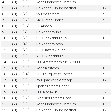
4.
(H)
(1.)
Roda Eindhoven Centrum
1:3
5.
(A)
(15.)
Go Ahead Tilburg Voetbal
0:2
6.
(H)
(7.)
SV Loosdrecht
2:0
7.
(A)
(17.)
RKC Breda Onder
2:1
8.
(H)
(18.)
FC Almelo
1:0
9.
(A)
(8.)
Go Ahead Wilnis
1:3
10.
(H)
(2.)
OFC Spakenburg 1911
0:0
11.
(A)
(4.)
Go Ahead Weesp
1:0
12.
(H)
(9.)
OFC Hazerswoude
1:0
13.
(H)
(5.)
NEC Zwanenburg
1:3
14.
(A)
(10.)
PEC Amsterdam Nieuw 2000
1:3
15.
(H)
(16.)
Roda Kesteren
0:0
16.
(A)
(14.)
FC Tilburg West Voetbal
2:1
17.
(H)
(3.)
BV Pijnacker-Nootdorp
0:9
18.
(H)
(13.)
Sparta Utrecht Onder
1:3
19.
(A)
(6.)
PEC Reeuwijk
1:2
20.
(H)
(12.)
Excelsior Utrecht Oost
3:1
21.
(A)
(1.)
Roda Eindhoven Centrum
0:1
22.
(H)
(15.)
Go Ahead Tilburg Voetbal
0:2