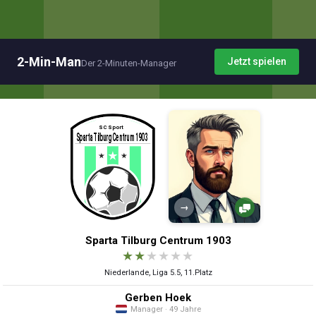
2-Min-Man
Jetzt spielen
Der 2-Minuten-Manager
→
Sparta Tilburg Centrum 1903
★
★
★
★
★
★
Niederlande, Liga 5.5, 11.Platz
Gerben Hoek
Manager · 49 Jahre