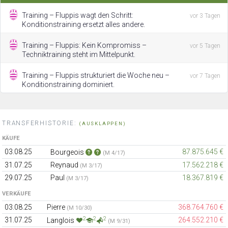
Training – Fluppis wagt den Schritt:
vor 3 Tagen
Konditionstraining ersetzt alles andere.
Training – Fluppis: Kein Kompromiss –
vor 5 Tagen
Techniktraining steht im Mittelpunkt.
Training – Fluppis strukturiert die Woche neu –
vor 7 Tagen
Konditionstraining dominiert.
TRANSFERHISTORIE:
(AUSKLAPPEN)
KÄUFE
03.08.25
87.875.645 €
Bourgeois
(M 4/17)
31.07.25
Reynaud
17.562.218 €
(M 3/17)
29.07.25
Paul
18.367.819 €
(M 3/17)
VERKÄUFE
03.08.25
Pierre
368.764.760 €
(M 10/30)
2
2
2
31.07.25
264.552.210 €
Langlois
(M 9/31)