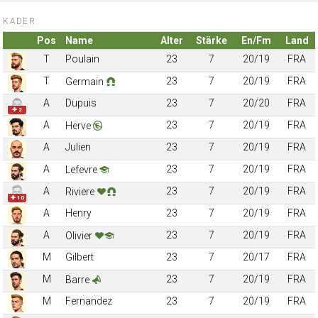
KADER:
Pos
Name
Alter
Stärke
En/Fm
Land
T
Poulain
23
7
20/19
FRA
T
23
7
20/19
FRA
Germain
A
Dupuis
23
7
20/20
FRA
✚ 2
A
23
7
20/19
FRA
Herve
A
Julien
23
7
20/19
FRA
A
23
7
20/19
FRA
Lefevre
A
23
7
20/19
FRA
Riviere
✚ 10
A
Henry
23
7
20/19
FRA
A
23
7
20/19
FRA
Olivier
M
Gilbert
23
7
20/17
FRA
M
23
7
20/19
FRA
Barre
M
Fernandez
23
7
20/19
FRA