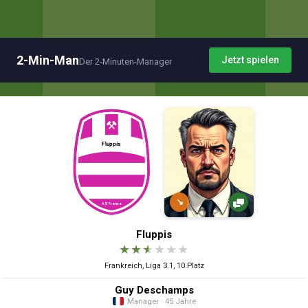
2-Min-Man
Jetzt spielen
Der 2-Minuten-Manager
↘
Fluppis
★
★
★
★
★
★
Frankreich, Liga 3.1, 10.Platz
Guy Deschamps
Manager · 45 Jahre