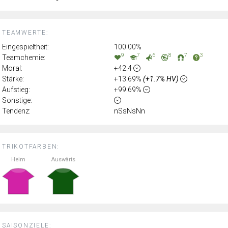
TEAMWERTE:
Eingespieltheit:
100.00%
9
7
6
8
7
3
Teamchemie:
Moral:
+42.4
Stärke:
+13.69%
(+1.7% HV)
Aufstieg:
+99.69%
Sonstige:
Tendenz:
nSsNsNn
TRIKOTFARBEN:
Heim
Auswärts
SAISONZIELE: