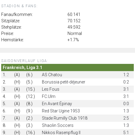
STADION & FANS:
Fanaufkommen:
60.141
Sitzplätze:
70.152
Stehplätze:
49.592
Preise:
Normal
Heimstärke:
+1.7%
SAISONVERLAUF LIGA:
Frankreich, Liga 3.1
1.
(A)
(6.)
AS Chatou
1:2
2.
(H)
(5.)
Borussia petit-déjeuner
0:2
3.
(A)
(15.)
Les Fous
3:1
4.
(H)
(12.)
FC.Ulm
3:1
5.
(A)
(8.)
En Avant Épinay
0:0
6.
(H)
(9.)
Red Star Ugine 1953
1:3
7.
(A)
(2.)
Stade Rumilly Club 1918
2:5
8.
(H)
(3.)
Shaolin Soccers
1:3
9.
(H)
(16.)
Nikkos Rasenpflug II
5:1