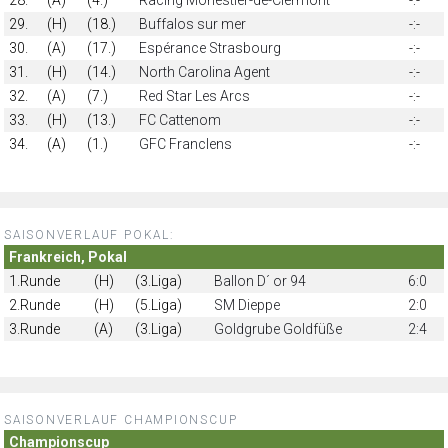
29.
(H)
(18.)
Buffalos sur mer
-:-
30.
(A)
(17.)
Espérance Strasbourg
-:-
31.
(H)
(14.)
North Carolina Agent
-:-
32.
(A)
(7.)
Red Star Les Arcs
-:-
33.
(H)
(13.)
FC Cattenom
-:-
34.
(A)
(1.)
GFC Franclens
-:-
SAISONVERLAUF POKAL:
Frankreich, Pokal
1.Runde
(H)
(3.Liga)
Ballon D´ or 94
6:0
2.Runde
(H)
(5.Liga)
SM Dieppe
2:0
3.Runde
(A)
(3.Liga)
Goldgrube Goldfüße
2:4
SAISONVERLAUF CHAMPIONSCUP
Championscup