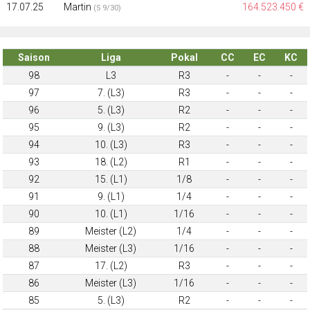
17.07.25
Martin
164.523.450 €
(S 9/30)
Saison
Liga
Pokal
CC
EC
KC
98
L3
R3
-
-
-
97
7. (L3)
R3
-
-
-
96
5. (L3)
R2
-
-
-
95
9. (L3)
R2
-
-
-
94
10. (L3)
R3
-
-
-
93
18. (L2)
R1
-
-
-
92
15. (L1)
1/8
-
-
-
91
9. (L1)
1/4
-
-
-
90
10. (L1)
1/16
-
-
-
89
Meister (L2)
1/4
-
-
-
88
Meister (L3)
1/16
-
-
-
87
17. (L2)
R3
-
-
-
86
Meister (L3)
1/16
-
-
-
85
5. (L3)
R2
-
-
-