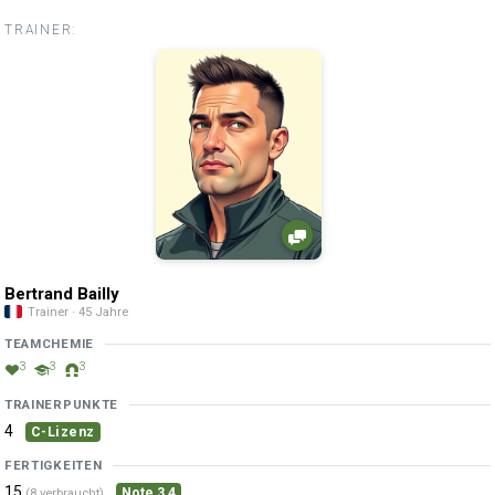
TRAINER:
Bertrand Bailly
Trainer · 45 Jahre
TEAMCHEMIE
3
3
3
TRAINERPUNKTE
4
C-Lizenz
FERTIGKEITEN
15
Note 3,4
(8 verbraucht)