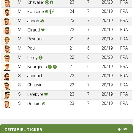
M
23
7
20/20
FRA
Chevalier
2
M
24
7
20/19
FRA
Fontaine
M
23
7
20/19
FRA
Jacob
2
M
23
7
20/19
FRA
Giraud
M
Reynaud
21
6
20/19
FRA
M
Paul
21
6
20/19
FRA
M
22
6
20/20
FRA
Leroy
M
21
6
20/19
FRA
Bourgeois
S
Jacquet
23
7
20/19
FRA
S
Chauvin
23
7
20/19
FRA
S
23
7
20/19
FRA
Lefebvre
S
23
7
20/19
FRA
Dupuis
ZEITSPIEL TICKER
LIVE