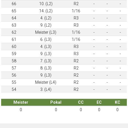
66
10. (L2)
R2
-
-
-
65
14. (L2)
1/16
-
-
-
64
4. (L2)
R3
-
-
-
63
9. (L2)
R3
-
-
-
62
Meister (L3)
1/16
-
-
-
61
6. (L3)
1/16
-
-
-
60
4. (L3)
R3
-
-
-
59
9. (L3)
R3
-
-
-
58
7. (L3)
R2
-
-
-
57
8. (L3)
R2
-
-
-
56
9. (L3)
R2
-
-
-
55
Meister (L4)
R2
-
-
-
54
3. (L4)
R2
-
-
-
Meister
Pokal
CC
EC
KC
0
0
0
0
0