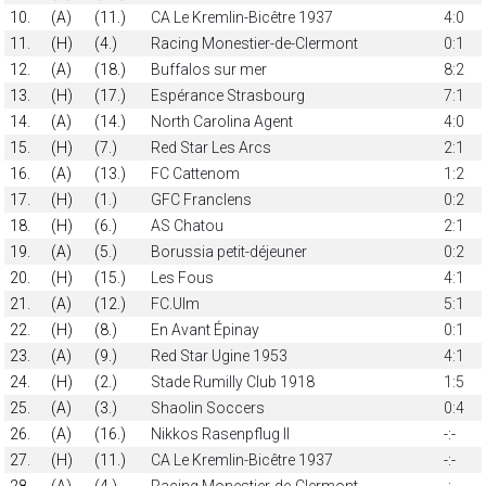
10.
(A)
(11.)
CA Le Kremlin-Bicêtre 1937
4:0
11.
(H)
(4.)
Racing Monestier-de-Clermont
0:1
12.
(A)
(18.)
Buffalos sur mer
8:2
13.
(H)
(17.)
Espérance Strasbourg
7:1
14.
(A)
(14.)
North Carolina Agent
4:0
15.
(H)
(7.)
Red Star Les Arcs
2:1
16.
(A)
(13.)
FC Cattenom
1:2
17.
(H)
(1.)
GFC Franclens
0:2
18.
(H)
(6.)
AS Chatou
2:1
19.
(A)
(5.)
Borussia petit-déjeuner
0:2
20.
(H)
(15.)
Les Fous
4:1
21.
(A)
(12.)
FC.Ulm
5:1
22.
(H)
(8.)
En Avant Épinay
0:1
23.
(A)
(9.)
Red Star Ugine 1953
4:1
24.
(H)
(2.)
Stade Rumilly Club 1918
1:5
25.
(A)
(3.)
Shaolin Soccers
0:4
26.
(A)
(16.)
Nikkos Rasenpflug II
-:-
27.
(H)
(11.)
CA Le Kremlin-Bicêtre 1937
-:-
28.
(A)
(4.)
Racing Monestier-de-Clermont
-:-