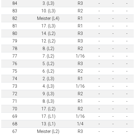
84
3. (L3)
R3
-
-
-
83
10. (L3)
R2
-
-
-
82
Meister (L4)
R1
-
-
-
81
17. (L3)
R1
-
-
-
80
14. (L2)
R3
-
-
-
79
12. (L2)
R3
-
-
-
78
8. (L2)
R2
-
-
-
77
7. (L2)
1/16
-
-
-
76
5. (L2)
R3
-
-
-
75
6. (L2)
R2
-
-
-
74
2. (L3)
R1
-
-
-
73
4. (L3)
1/16
-
-
-
72
9. (L3)
R2
-
-
-
71
8. (L3)
R1
-
-
-
70
17. (L2)
R2
-
-
-
69
17. (L1)
1/16
-
-
-
68
13. (L1)
1/4
-
-
-
67
Meister (L2)
R3
-
-
-