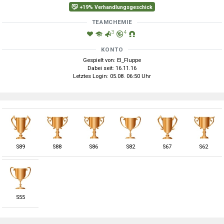
+19% Verhandlungsgeschick
TEAMCHEMIE
3
4
KONTO
Gespielt von: El_Fluppe
Dabei seit: 16.11.16
Letztes Login: 05.08. 06:50 Uhr
S
89
S
88
S
86
S
82
S
67
S
62
S
55