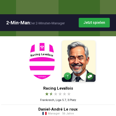
2-Min-Man
Jetzt spielen
Der 2-Minuten-Manager
↑
Racing Levallois
★
★
★
★
★
★
Frankreich, Liga 5.7, 3.Platz
Daniel-André Le roux
Manager · 56 Jahre