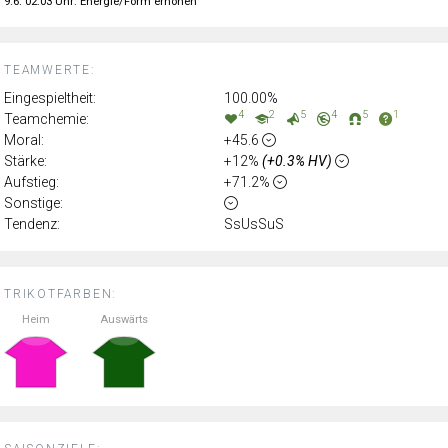
9.6. 02:03 Uhr: Energie/Form erhöhen
TEAMWERTE:
Eingespieltheit:
100.00%
4
2
5
4
5
1
Teamchemie:
Moral:
+45.6
Stärke:
+12%
(+0.3% HV)
Aufstieg:
+71.2%
Sonstige:
Tendenz:
SsUsSuS
TRIKOTFARBEN:
Heim
Auswärts