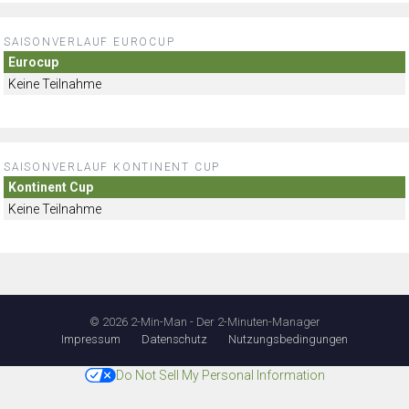
SAISONVERLAUF EUROCUP
Eurocup
Keine Teilnahme
SAISONVERLAUF KONTINENT CUP
Kontinent Cup
Keine Teilnahme
© 2026 2-Min-Man - Der 2-Minuten-Manager
Impressum
Datenschutz
Nutzungsbedingungen
Do Not Sell My Personal Information