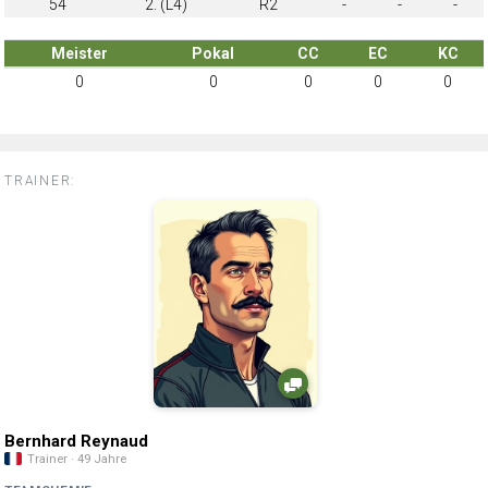
54
2. (L4)
R2
-
-
-
Meister
Pokal
CC
EC
KC
0
0
0
0
0
TRAINER:
Bernhard Reynaud
Trainer · 49 Jahre