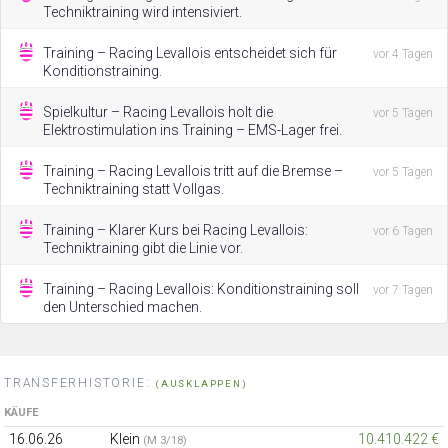
Techniktraining wird intensiviert.
Training – Racing Levallois entscheidet sich für
vor 4 Tagen
Konditionstraining.
Spielkultur – Racing Levallois holt die
vor 5 Tagen
Elektrostimulation ins Training – EMS-Lager frei.
Training – Racing Levallois tritt auf die Bremse –
vor 5 Tagen
Techniktraining statt Vollgas.
Training – Klarer Kurs bei Racing Levallois:
vor 6 Tagen
Techniktraining gibt die Linie vor.
Training – Racing Levallois: Konditionstraining soll
vor 7 Tagen
den Unterschied machen.
TRANSFERHISTORIE:
(AUSKLAPPEN)
KÄUFE
16.06.26
Klein
10.410.422 €
(M 3/18)