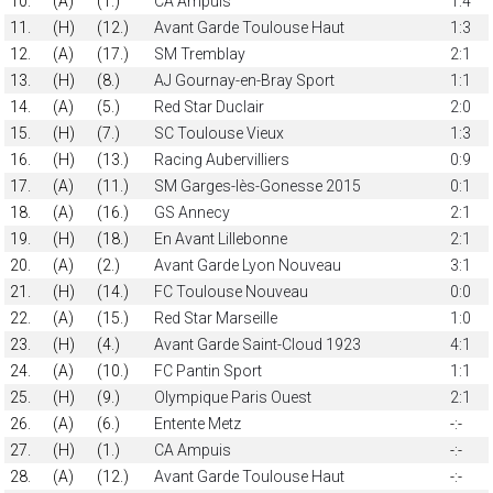
10.
(A)
(1.)
CA Ampuis
1:4
11.
(H)
(12.)
Avant Garde Toulouse Haut
1:3
12.
(A)
(17.)
SM Tremblay
2:1
13.
(H)
(8.)
AJ Gournay-en-Bray Sport
1:1
14.
(A)
(5.)
Red Star Duclair
2:0
15.
(H)
(7.)
SC Toulouse Vieux
1:3
16.
(H)
(13.)
Racing Aubervilliers
0:9
17.
(A)
(11.)
SM Garges-lès-Gonesse 2015
0:1
18.
(A)
(16.)
GS Annecy
2:1
19.
(H)
(18.)
En Avant Lillebonne
2:1
20.
(A)
(2.)
Avant Garde Lyon Nouveau
3:1
21.
(H)
(14.)
FC Toulouse Nouveau
0:0
22.
(A)
(15.)
Red Star Marseille
1:0
23.
(H)
(4.)
Avant Garde Saint-Cloud 1923
4:1
24.
(A)
(10.)
FC Pantin Sport
1:1
25.
(H)
(9.)
Olympique Paris Ouest
2:1
26.
(A)
(6.)
Entente Metz
-:-
27.
(H)
(1.)
CA Ampuis
-:-
28.
(A)
(12.)
Avant Garde Toulouse Haut
-:-