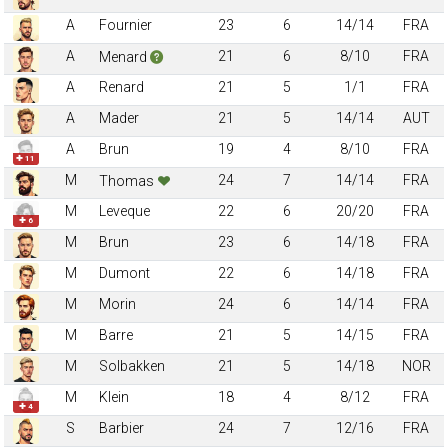
A
Fournier
23
6
14/14
FRA
A
21
6
8/10
FRA
Menard
A
Renard
21
5
1/1
FRA
A
Mader
21
5
14/14
AUT
A
Brun
19
4
8/10
FRA
✚ 11
M
24
7
14/14
FRA
Thomas
M
Leveque
22
6
20/20
FRA
✚ 6
M
Brun
23
6
14/18
FRA
M
Dumont
22
6
14/18
FRA
M
Morin
24
6
14/14
FRA
M
Barre
21
5
14/15
FRA
M
Solbakken
21
5
14/18
NOR
M
Klein
18
4
8/12
FRA
✚ 4
S
Barbier
24
7
12/16
FRA