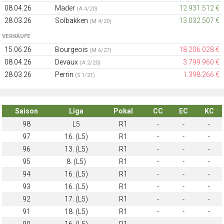
08.04.26
Mader
12.931.512 €
(A 4/20)
28.03.26
Solbakken
13.032.507 €
(M 4/20)
VERKÄUFE
15.06.26
Bourgeois
18.206.028 €
(M 6/27)
08.04.26
Devaux
3.799.960 €
(A 2/20)
28.03.26
Perrin
1.398.266 €
(S 1/21)
Saison
Liga
Pokal
CC
EC
KC
98
L5
R1
-
-
-
97
16. (L5)
R1
-
-
-
96
13. (L5)
R1
-
-
-
95
8. (L5)
R1
-
-
-
94
16. (L5)
R1
-
-
-
93
16. (L5)
R1
-
-
-
92
17. (L5)
R1
-
-
-
91
18. (L5)
R1
-
-
-