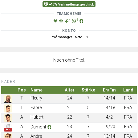
+17% Verhandlungsgeschick
TEAMCHEMIE
4
4
KONTO
Profimanager · Note 1.8
Noch ohne Titel.
KADER:
Pos
Name
Alter
Stärke
En/Fm
Land
T
Fleury
24
7
14/14
FRA
T
Fabre
21
5
14/18
FRA
A
Hubert
22
7
4/2
FRA
A
23
7
19/20
FRA
Dumont
✚ 2
A
Andre
24
7
13/14
FRA