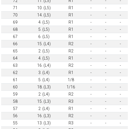
72
11. (L5)
R1
-
-
-
71
10. (L5)
R1
-
-
-
70
14. (L5)
R1
-
-
-
69
4. (L5)
R1
-
-
-
68
5. (L5)
R1
-
-
-
67
6. (L5)
R1
-
-
-
66
15. (L4)
R2
-
-
-
65
2. (L5)
R2
-
-
-
64
4. (L5)
R1
-
-
-
63
16. (L4)
R2
-
-
-
62
3. (L4)
R1
-
-
-
61
5. (L4)
1/8
-
-
-
60
18. (L3)
1/16
-
-
-
59
2. (L4)
R2
-
-
-
58
15. (L3)
R3
-
-
-
57
2. (L4)
R1
-
-
-
56
16. (L3)
R2
-
-
-
55
13. (L3)
R3
-
-
-