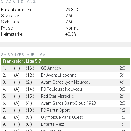
STADION & FANS:
Fanaufkommen:
29.313
Sitzplätze:
2.500
Stehplätze:
7.500
Preise:
Normal
Heimstärke:
+0.3%
SAISONVERLAUF LIGA:
Frankreich, Liga 5.7
1.
(H)
(16.)
GS Annecy
2:0
2.
(A)
(18.)
En Avant Lillebonne
5:1
3.
(H)
(2.)
Avant Garde Lyon Nouveau
4:1
4.
(A)
(14.)
FC Toulouse Nouveau
0:0
5.
(H)
(15.)
Red Star Marseille
2:1
6.
(A)
(4.)
Avant Garde Saint-Cloud 1923
2:0
7.
(H)
(10.)
FC Pantin Sport
1:2
8.
(A)
(9.)
Olympique Paris Ouest
1:0
9.
(H)
(6.)
Entente Metz
1:1