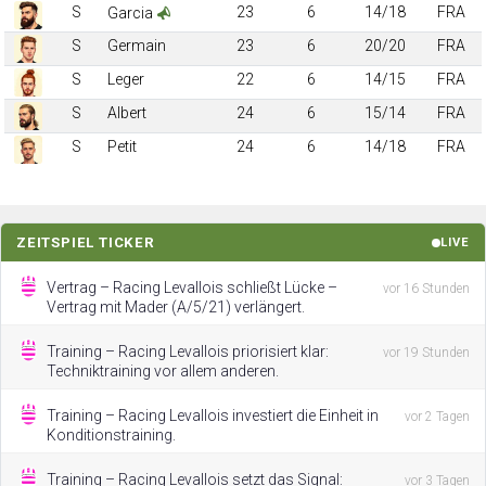
S
23
6
14/18
FRA
Garcia
S
Germain
23
6
20/20
FRA
S
Leger
22
6
14/15
FRA
S
Albert
24
6
15/14
FRA
S
Petit
24
6
14/18
FRA
ZEITSPIEL TICKER
LIVE
Vertrag – Racing Levallois schließt Lücke –
vor 16 Stunden
Vertrag mit Mader (A/5/21) verlängert.
Training – Racing Levallois priorisiert klar:
vor 19 Stunden
Techniktraining vor allem anderen.
Training – Racing Levallois investiert die Einheit in
vor 2 Tagen
Konditionstraining.
Training – Racing Levallois setzt das Signal:
vor 3 Tagen