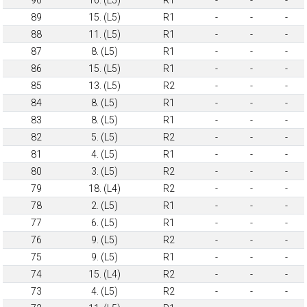
90
16. (L5)
R1
-
-
-
89
15. (L5)
R1
-
-
-
88
11. (L5)
R1
-
-
-
87
8. (L5)
R1
-
-
-
86
15. (L5)
R1
-
-
-
85
13. (L5)
R2
-
-
-
84
8. (L5)
R1
-
-
-
83
8. (L5)
R1
-
-
-
82
5. (L5)
R2
-
-
-
81
4. (L5)
R1
-
-
-
80
3. (L5)
R2
-
-
-
79
18. (L4)
R2
-
-
-
78
2. (L5)
R1
-
-
-
77
6. (L5)
R1
-
-
-
76
9. (L5)
R2
-
-
-
75
9. (L5)
R1
-
-
-
74
15. (L4)
R2
-
-
-
73
4. (L5)
R2
-
-
-