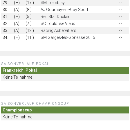
29.
(H)
(17.)
SM Tremblay
-:-
30.
(A)
(8.)
AJ Gournay-en-Bray Sport
-:-
31.
(H)
(5.)
Red Star Duclair
-:-
32.
(A)
(7.)
SC Toulouse Vieux
-:-
33.
(A)
(13.)
Racing Aubervilliers
-:-
34.
(H)
(11.)
SM Garges-lès-Gonesse 2015
-:-
SAISONVERLAUF POKAL:
Frankreich, Pokal
Keine Teilnahme
SAISONVERLAUF CHAMPIONSCUP
Championscup
Keine Teilnahme