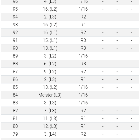
96
4. (L3)
1/16
-
-
-
95
16. (L2)
1/16
-
-
-
94
2. (L3)
R2
-
-
-
93
16. (L2)
R1
-
-
-
92
16. (L1)
R2
-
-
-
91
15. (L1)
R3
-
-
-
90
13. (L1)
R3
-
-
-
89
3. (L2)
1/16
-
-
-
88
6. (L2)
R3
-
-
-
87
9. (L2)
R2
-
-
-
86
2. (L3)
R1
-
-
-
85
13. (L2)
1/16
-
-
-
84
Meister (L3)
1/16
-
-
-
83
3. (L3)
1/16
-
-
-
82
7. (L3)
R2
-
-
-
81
11. (L3)
R1
-
-
-
80
12. (L3)
R1
-
-
-
79
3. (L4)
R2
-
-
-