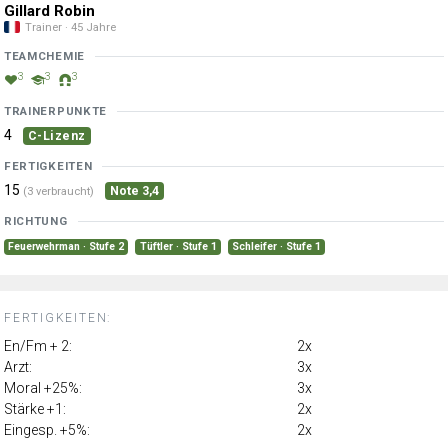
Gillard Robin
Trainer · 45 Jahre
TEAMCHEMIE
3
3
3
TRAINERPUNKTE
4
C-Lizenz
FERTIGKEITEN
15
Note 3,4
(3 verbraucht)
RICHTUNG
Feuerwehrman · Stufe 2
Tüftler · Stufe 1
Schleifer · Stufe 1
FERTIGKEITEN:
En/Fm + 2:
2x
Arzt:
3x
Moral +25%:
3x
Stärke +1:
2x
Eingesp. +5%:
2x