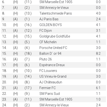
6.
(H)
(11.)
SM Marseille Est 1905
0:0
7.
(A)
(2.)
SM Annecy-le-Vieux
0:0
8.
(H)
(13.)
Talentschmiede Paris
4:0
9.
(A)
(1.)
AJ Paris Bas
2:4
10.
(H)
(16.)
GOLDEN BOYS
4:1
11.
(A)
(12.)
FC Dijon
3:1
12.
(H)
(15.)
Goldgrube Goldfüße
4:1
13.
(H)
(5.)
CF Michelin
1:1
14.
(A)
(4.)
Porsche United FC
3:0
15.
(H)
(18.)
Ballon D´ or 94
8:2
16.
(A)
(7.)
Pluto 26
1:1
17.
(H)
(6.)
Espérance Dreux
0:0
18.
(H)
(10.)
FC Louviers
0:0
19.
(A)
(14.)
US Virieu-le-Grand
3:0
20.
(H)
(8.)
AJ Châteaudun
0:0
21.
(A)
(17.)
Fermier FC
6:1
22.
(H)
(9.)
SM Paris Sud
1:1
23.
(A)
(11.)
SM Marseille Est 1905
1:0
24.
(H)
(2.)
SM Annecy-le-Vieux
2:4