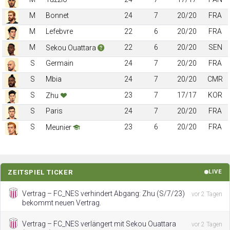
M
Bonnet
24
7
20/20
FRA
M
Lefebvre
22
6
20/20
FRA
M
22
6
20/20
SEN
Sekou Ouattara
S
Germain
24
7
20/20
FRA
S
Mbia
24
7
20/20
CMR
S
23
7
17/17
KOR
Zhu
S
Paris
24
7
20/20
FRA
S
23
6
20/20
FRA
Meunier
ZEITSPIEL TICKER
LIVE
Vertrag – FC_NES verhindert Abgang: Zhu (S/7/23)
vor 2 Tagen
bekommt neuen Vertrag.
Vertrag – FC_NES verlängert mit Sekou Ouattara
vor 2 Tagen