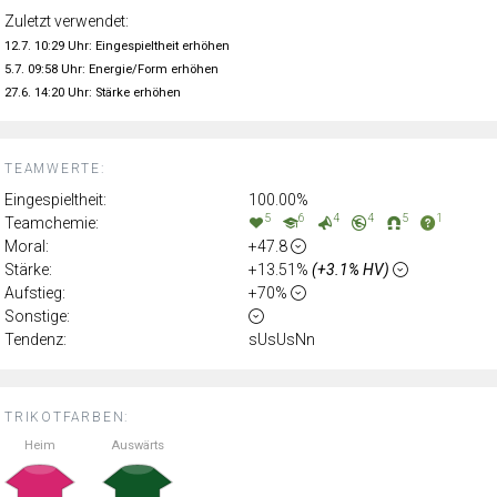
Zuletzt verwendet:
12.7. 10:29 Uhr: Eingespieltheit erhöhen
5.7. 09:58 Uhr: Energie/Form erhöhen
27.6. 14:20 Uhr: Stärke erhöhen
TEAMWERTE:
Eingespieltheit:
100.00%
5
6
4
4
5
1
Teamchemie:
Moral:
+47.8
Stärke:
+13.51%
(+3.1% HV)
Aufstieg:
+70%
Sonstige:
Tendenz:
sUsUsNn
TRIKOTFARBEN:
Heim
Auswärts