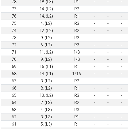
78
18. (L3)
R1
-
-
-
77
14. (L2)
R2
-
-
-
76
14. (L2)
R1
-
-
-
75
4. (L2)
R3
-
-
-
74
12. (L2)
R2
-
-
-
73
9. (L2)
R2
-
-
-
72
6. (L2)
R3
-
-
-
71
11. (L2)
1/8
-
-
-
70
9. (L2)
1/8
-
-
-
69
16. (L1)
R1
-
-
-
68
14. (L1)
1/16
-
-
-
67
3. (L2)
R2
-
-
-
66
8. (L2)
R1
-
-
-
65
10. (L2)
R3
-
-
-
64
2. (L3)
R2
-
-
-
63
4. (L3)
R3
-
-
-
62
3. (L3)
R1
-
-
-
61
5. (L3)
R1
-
-
-