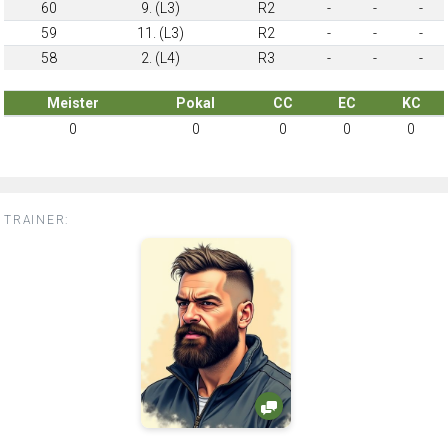
60
9. (L3)
R2
-
-
-
59
11. (L3)
R2
-
-
-
58
2. (L4)
R3
-
-
-
Meister
Pokal
CC
EC
KC
0
0
0
0
0
TRAINER: