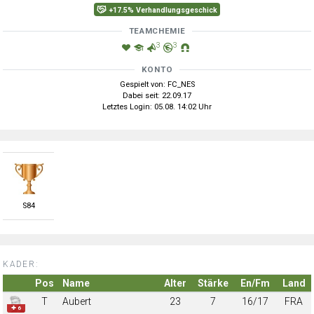
+17.5% Verhandlungsgeschick
TEAMCHEMIE
3
3
KONTO
Gespielt von: FC_NES
Dabei seit: 22.09.17
Letztes Login: 05.08. 14:02 Uhr
S
84
KADER:
Pos
Name
Alter
Stärke
En/Fm
Land
T
Aubert
23
7
16/17
FRA
✚ 6