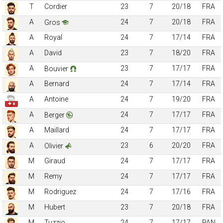
T
Cordier
23
7
20/18
FRA
A
24
7
20/18
FRA
Gros
A
Royal
24
7
17/14
FRA
A
David
23
7
18/20
FRA
A
23
7
17/17
FRA
Bouvier
A
Bernard
24
7
17/14
FRA
A
Antoine
24
7
19/20
FRA
✚ 8
A
24
7
17/17
FRA
Berger
A
Maillard
24
7
17/17
FRA
A
23
6
20/20
FRA
Olivier
M
Giraud
24
7
17/17
FRA
M
Remy
24
7
17/17
FRA
M
Rodriguez
24
7
17/16
FRA
M
Hubert
23
7
20/18
FRA
M
Tuzzio
24
7
17/17
PAN