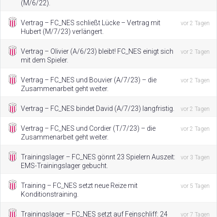
(M/6/22).
Vertrag – FC_NES schließt Lücke – Vertrag mit
vor 2 Tagen
Hubert (M/7/23) verlängert.
Vertrag – Olivier (A/6/23) bleibt! FC_NES einigt sich
vor 2 Tagen
mit dem Spieler.
Vertrag – FC_NES und Bouvier (A/7/23) – die
vor 2 Tagen
Zusammenarbeit geht weiter.
Vertrag – FC_NES bindet David (A/7/23) langfristig.
vor 2 Tagen
Vertrag – FC_NES und Cordier (T/7/23) – die
vor 2 Tagen
Zusammenarbeit geht weiter.
Trainingslager – FC_NES gönnt 23 Spielern Auszeit:
vor 3 Tagen
EMS-Trainingslager gebucht.
Training – FC_NES setzt neue Reize mit
vor 5 Tagen
Konditionstraining.
Trainingslager – FC_NES setzt auf Feinschliff: 24
vor 7 Tagen