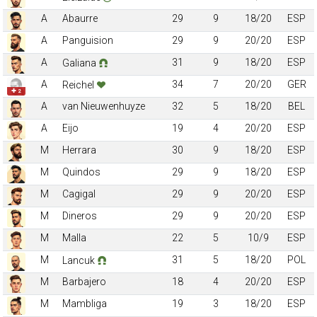
A
Abaurre
29
9
18/20
ESP
A
Panguision
29
9
20/20
ESP
A
31
9
18/20
ESP
Galiana
A
34
7
20/20
GER
Reichel
✚ 2
A
van Nieuwenhuyze
32
5
18/20
BEL
A
Eijo
19
4
20/20
ESP
M
Herrara
30
9
18/20
ESP
M
Quindos
29
9
18/20
ESP
M
Cagigal
29
9
20/20
ESP
M
Dineros
29
9
20/20
ESP
M
Malla
22
5
10/9
ESP
M
31
5
18/20
POL
Lancuk
M
Barbajero
18
4
20/20
ESP
M
Mambliga
19
3
18/20
ESP