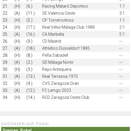
21.
(H)
(6.)
Racing Mataró Deportivo
1:1
22.
(A)
(11.)
SE Valencia Oeste
3:1
23.
(H)
(5.)
CP Torremolinos
1:1
24.
(H)
(17.)
Real Vélez-Málaga Club 1989
2:1
25.
(A)
(16.)
CA Marbella
5:1
26.
(H)
(9.)
CD Madrid
-:-
27.
(A)
(18.)
Athletico Düsseldorf 1895
-:-
28.
(H)
(8.)
Peña Sabadell
-:-
29.
(A)
(2.)
SD Málaga Norte
-:-
30.
(H)
(3.)
Rayo Antequera
-:-
31.
(A)
(13.)
Real Terrassa 1970
-:-
32.
(H)
(4.)
CVS Zaragoza Gran
-:-
33.
(A)
(12.)
FC Lemgo 2023
-:-
34.
(H)
(14.)
RCD Zaragoza Oeste Club
-:-
SAISONVERLAUF POKAL:
Spanien, Pokal