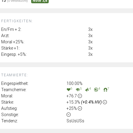
15
Note 3,4
(0 verbraucht)
FERTIGKEITEN:
En/Fm + 2:
3x
Arzt:
3x
Moral +25%:
3x
Stärke +1:
3x
Eingesp. +5%:
3x
TEAMWERTE:
Eingespieltheit:
100.00%
6
5
4
4
7
Teamchemie:
Moral:
+76.7
Stärke:
+15.3%
(+0.4% HV)
Aufstieg:
+25%
Sonstige:
Tendenz:
SsUsUSs