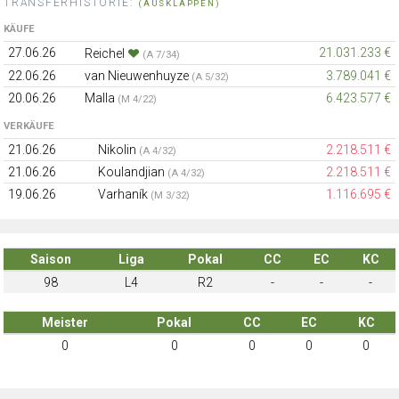
TRANSFERHISTORIE:
(AUSKLAPPEN)
KÄUFE
27.06.26
21.031.233 €
Reichel
(A 7/34)
22.06.26
van Nieuwenhuyze
3.789.041 €
(A 5/32)
20.06.26
Malla
6.423.577 €
(M 4/22)
VERKÄUFE
21.06.26
Nikolin
2.218.511 €
(A 4/32)
21.06.26
Koulandjian
2.218.511 €
(A 4/32)
19.06.26
Varhaník
1.116.695 €
(M 3/32)
Saison
Liga
Pokal
CC
EC
KC
98
L4
R2
-
-
-
Meister
Pokal
CC
EC
KC
0
0
0
0
0