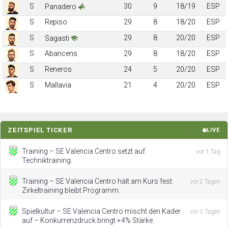
S
30
9
18/19
ESP
Panadero
S
Repiso
29
8
18/20
ESP
S
29
8
20/20
ESP
Sagasti
S
Abancens
29
8
18/20
ESP
S
Reneros
24
5
20/20
ESP
S
Mallavia
21
4
20/20
ESP
ZEITSPIEL TICKER
LIVE
Training – SE Valencia Centro setzt auf
vor 1 Tag
Techniktraining.
Training – SE Valencia Centro hält am Kurs fest:
vor 2 Tagen
Zirkeltraining bleibt Programm.
Spielkultur – SE Valencia Centro mischt den Kader
vor 3 Tagen
auf – Konkurrenzdruck bringt +4% Stärke.