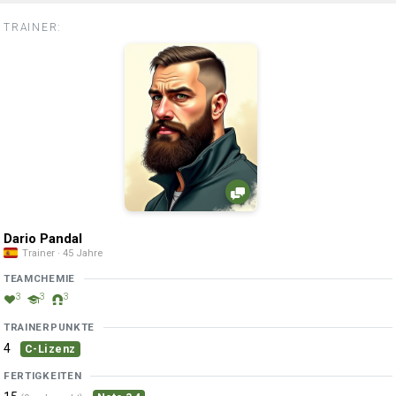
TRAINER:
Dario Pandal
Trainer · 45 Jahre
TEAMCHEMIE
3
3
3
TRAINERPUNKTE
4
C-Lizenz
FERTIGKEITEN