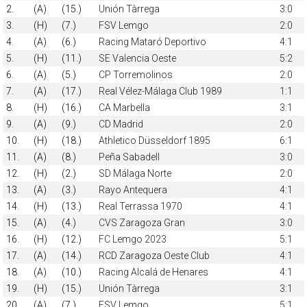
2.
(A)
(15.)
Unión Tàrrega
3:0
3.
(H)
(7.)
FSV Lemgo
2:0
4.
(A)
(6.)
Racing Mataró Deportivo
4:1
5.
(H)
(11.)
SE Valencia Oeste
5:2
6.
(A)
(5.)
CP Torremolinos
2:0
7.
(A)
(17.)
Real Vélez-Málaga Club 1989
1:1
8.
(H)
(16.)
CA Marbella
3:1
9.
(A)
(9.)
CD Madrid
2:0
10.
(H)
(18.)
Athletico Düsseldorf 1895
6:1
11.
(A)
(8.)
Peña Sabadell
3:0
12.
(H)
(2.)
SD Málaga Norte
2:0
13.
(A)
(3.)
Rayo Antequera
4:1
14.
(H)
(13.)
Real Terrassa 1970
4:1
15.
(A)
(4.)
CVS Zaragoza Gran
3:0
16.
(H)
(12.)
FC Lemgo 2023
5:1
17.
(A)
(14.)
RCD Zaragoza Oeste Club
4:1
18.
(A)
(10.)
Racing Alcalá de Henares
4:1
19.
(H)
(15.)
Unión Tàrrega
3:1
20.
(A)
(7.)
FSV Lemgo
5:1