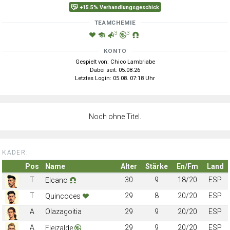
+15.5% Verhandlungsgeschick
TEAMCHEMIE
3
3
KONTO
Gespielt von: Chico Lambriabe
Dabei seit: 05.08.26
Letztes Login: 05.08. 07:18 Uhr
Noch ohne Titel.
KADER:
Pos
Name
Alter
Stärke
En/Fm
Land
T
30
9
18/20
ESP
Elcano
T
29
8
20/20
ESP
Quincoces
A
Olazagoitia
29
9
20/20
ESP
A
29
9
20/20
ESP
Eleizalde