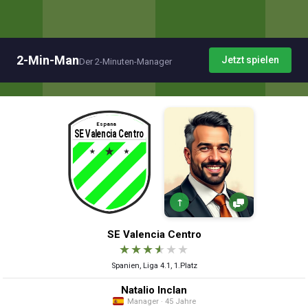
2-Min-Man
Jetzt spielen
Der 2-Minuten-Manager
↑
SE Valencia Centro
★
★
★
★
★
★
Spanien, Liga 4.1, 1.Platz
Natalio Inclan
Manager · 45 Jahre