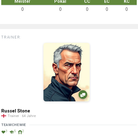
Meister
Pokal
CC
EC
KC
0
0
0
0
0
TRAINER:
Russel Stone
Trainer · 64 Jahre
TEAMCHEMIE
3
5
2