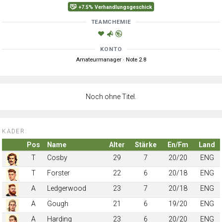
+7.5% Verhandlungsgeschick
TEAMCHEMIE
KONTO
Amateurmanager · Note 2.8
Noch ohne Titel.
KADER:
Pos
Name
Alter
Stärke
En/Fm
Land
T
Cosby
29
7
20/20
ENG
T
Forster
22
6
20/18
ENG
A
Ledgerwood
23
7
20/18
ENG
A
Gough
21
6
19/20
ENG
A
Harding
23
6
20/20
ENG