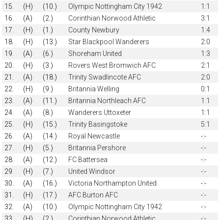
15.
(H)
(10.)
Olympic Nottingham City 1942
1:1
16.
(A)
(2.)
Corinthian Norwood Athletic
3:1
17.
(H)
(1.)
County Newbury
1:4
18.
(H)
(13.)
Star Blackpool Wanderers
2:0
19.
(A)
(6.)
Shoreham United
1:3
20.
(H)
(3.)
Rovers West Bromwich AFC
2:1
21.
(A)
(18.)
Trinity Swadlincote AFC
2:0
22.
(H)
(9.)
Britannia Welling
0:1
23.
(A)
(11.)
Britannia Northleach AFC
1:1
24.
(A)
(8.)
Wanderers Uttoxeter
1:1
25.
(H)
(15.)
Trinity Basingstoke
5:1
26.
(A)
(14.)
Royal Newcastle
-:-
27.
(H)
(5.)
Britannia Pershore
-:-
28.
(A)
(12.)
FC Battersea
-:-
29.
(H)
(7.)
United Windsor
-:-
30.
(A)
(16.)
Victoria Northampton United
-:-
31.
(H)
(17.)
AFC Burton AFC
-:-
32.
(A)
(10.)
Olympic Nottingham City 1942
-:-
33.
(H)
(2.)
Corinthian Norwood Athletic
-:-