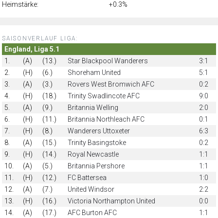
Heimstärke:
+0.3%
SAISONVERLAUF LIGA:
England, Liga 5.1
1.
(A)
(13.)
Star Blackpool Wanderers
3:1
2.
(H)
(6.)
Shoreham United
5:1
3.
(A)
(3.)
Rovers West Bromwich AFC
0:2
4.
(H)
(18.)
Trinity Swadlincote AFC
9:0
5.
(A)
(9.)
Britannia Welling
2:0
6.
(H)
(11.)
Britannia Northleach AFC
0:1
7.
(H)
(8.)
Wanderers Uttoxeter
6:3
8.
(A)
(15.)
Trinity Basingstoke
0:2
9.
(H)
(14.)
Royal Newcastle
1:1
10.
(A)
(5.)
Britannia Pershore
1:1
11.
(H)
(12.)
FC Battersea
1:0
12.
(A)
(7.)
United Windsor
2:2
13.
(H)
(16.)
Victoria Northampton United
0:0
14.
(A)
(17.)
AFC Burton AFC
1:1