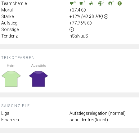
4
7
1
2
2
1
Teamchemie:
Moral:
+27.4
Stärke:
+12%
(+0.3% HV)
Aufstieg:
+77.76%
Sonstige:
Tendenz:
nSsNuuS
TRIKOTFARBEN:
Heim
Auswärts
SAISONZIELE:
Liga
Aufstiegsrelegation (normal)
Finanzen
schuldenfrei (leicht)