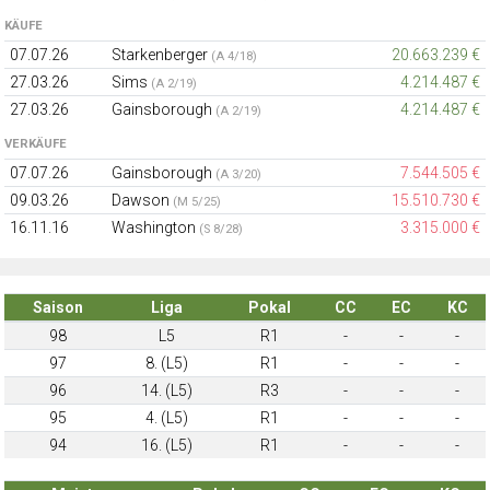
KÄUFE
07.07.26
Starkenberger
20.663.239 €
(A 4/18)
27.03.26
Sims
4.214.487 €
(A 2/19)
27.03.26
Gainsborough
4.214.487 €
(A 2/19)
VERKÄUFE
07.07.26
Gainsborough
7.544.505 €
(A 3/20)
09.03.26
Dawson
15.510.730 €
(M 5/25)
16.11.16
Washington
3.315.000 €
(S 8/28)
Saison
Liga
Pokal
CC
EC
KC
98
L5
R1
-
-
-
97
8. (L5)
R1
-
-
-
96
14. (L5)
R3
-
-
-
95
4. (L5)
R1
-
-
-
94
16. (L5)
R1
-
-
-