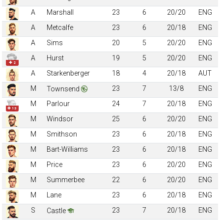
A
Marshall
23
6
20/20
ENG
A
Metcalfe
23
6
20/18
ENG
A
Sims
20
5
20/20
ENG
A
Hurst
19
5
20/20
ENG
✚ 2
A
Starkenberger
18
4
20/18
AUT
M
23
7
13/8
ENG
Townsend
M
Parlour
24
7
20/18
ENG
✚ 13
M
Windsor
25
6
20/20
ENG
M
Smithson
23
6
20/18
ENG
M
Bart-Williams
23
6
20/18
ENG
M
Price
23
6
20/20
ENG
M
Summerbee
22
6
20/20
ENG
M
Lane
23
6
20/18
ENG
S
23
7
20/18
ENG
Castle