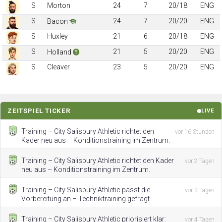
S
Morton
24
7
20/18
ENG
S
24
7
20/20
ENG
Bacon
S
Huxley
21
6
20/18
ENG
S
21
5
20/20
ENG
Holland
S
Cleaver
23
5
20/20
ENG
ZEITSPIEL TICKER
LIVE
Training – City Salisbury Athletic richtet den
vor 16 Stunden
Kader neu aus – Konditionstraining im Zentrum.
Training – City Salisbury Athletic richtet den Kader
vor 2 Tagen
neu aus – Konditionstraining im Zentrum.
Training – City Salisbury Athletic passt die
vor 3 Tagen
Vorbereitung an – Techniktraining gefragt.
Training – City Salisbury Athletic priorisiert klar:
vor 4 Tagen