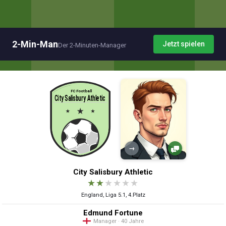
2-Min-Man
Jetzt spielen
Der 2-Minuten-Manager
→
City Salisbury Athletic
★
★
★
★
★
★
England, Liga 5.1, 4.Platz
Edmund Fortune
Manager · 40 Jahre