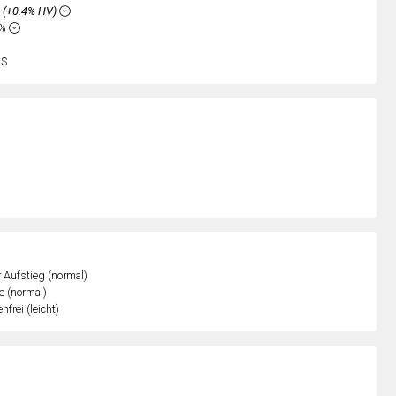
%
(+0.4% HV)
8%
nS
r Aufstieg (normal)
e (normal)
nfrei (leicht)