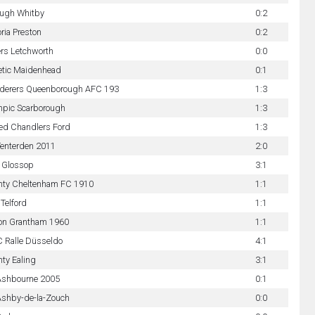
ugh Whitby
0:2
oria Preston
0:2
rs Letchworth
0:0
etic Maidenhead
0:1
derers Queenborough AFC 193
1:3
pic Scarborough
1:3
ed Chandlers Ford
1:3
enterden 2011
2:0
 Glossop
3:1
nty Cheltenham FC 1910
1:1
 Telford
1:1
on Grantham 1960
1:1
C Ralle Düsseldo
4:1
ty Ealing
3:1
Ashbourne 2005
0:1
shby-de-la-Zouch
0:0