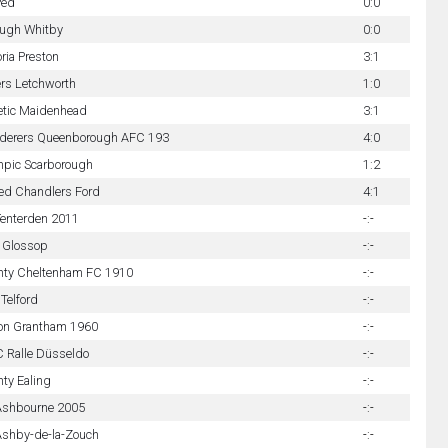
Ped
0:0
ugh Whitby
0:0
oria Preston
3:1
rs Letchworth
1:0
etic Maidenhead
3:1
derers Queenborough AFC 193
4:0
pic Scarborough
1:2
ed Chandlers Ford
4:1
enterden 2011
-:-
 Glossop
-:-
nty Cheltenham FC 1910
-:-
 Telford
-:-
on Grantham 1960
-:-
C Ralle Düsseldo
-:-
ty Ealing
-:-
Ashbourne 2005
-:-
shby-de-la-Zouch
-:-