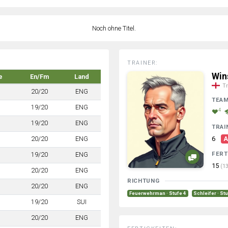
Noch ohne Titel.
TRAINER:
Win
e
En/Fm
Land
Tr
20/20
ENG
TEA
19/20
ENG
4
19/20
ENG
TRAI
20/20
ENG
6
A
FERT
19/20
ENG
15
(13
20/20
ENG
RICHTUNG
20/20
ENG
Feuerwehrman · Stufe 4
Schleifer · St
19/20
SUI
20/20
ENG