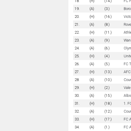
18.
(H)
(14.)
FC 
19.
(A)
(3.)
Boro
20.
(H)
(16.)
Vict
21.
(A)
(8.)
Rove
22.
(H)
(11.)
Athl
23.
(A)
(9.)
Wan
24.
(A)
(6.)
Olym
25.
(H)
(4.)
Unit
26.
(A)
(5.)
FC T
27.
(H)
(13.)
AFC
28.
(A)
(10.)
Cou
29.
(H)
(2.)
Vale
30.
(A)
(15.)
Albi
31.
(H)
(18.)
1. F
32.
(A)
(12.)
Coun
33.
(H)
(17.)
FC 
34.
(A)
(1.)
FC A