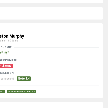
ston Murphy
ainer · 60 Jahre
MCHEMIE
3
2
NERPUNKTE
-Lizenz
IGKEITEN
Note 3,4
 verbraucht)
ufe 2
Tausendsassa · Stufe 1