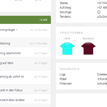
Stärke:
+9.75
Aufstieg:
+57.6
Sonstige:
Tendenz:
uSsSs
LIVE
ainingslager –
vor 14 Stunden
TRIKOTFARBEN:
Heim
Auswärts
raining.
vor 15 Stunden
aining übernimmt.
vor 2 Tagen
ng auf dem
vor 3 Tagen
SAISONZIELE:
Liga
Direkte
ining ab sofort im
vor 4 Tagen
Pokal
3.Rund
Finanzen
schulde
ückt in den Fokus.
vor 5 Tagen
rsetzt alles andere.
vor 6 Tagen