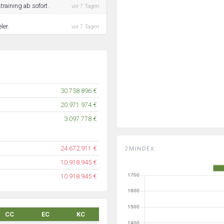
raining ab sofort.
vor 7 Tagen
ler.
vor 7 Tagen
30.758.896 €
20.971.974 €
3.097.778 €
24.672.911 €
2MINDEX:
10.918.945 €
10.918.945 €
CC
EC
KC