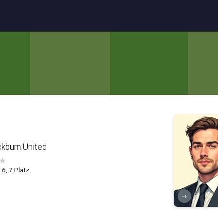
kburn United
★
.6, 7.Platz
→