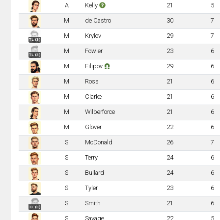
A
Kelly
21
5
M
de Castro
30
7
M
Krylov
29
7
TL (3)
M
Fowler
23
6
TL (3)
M
Filipov
29
6
M
Ross
21
6
M
Clarke
21
6
M
Wilberforce
21
6
M
Glover
22
6
S
McDonald
26
7
S
Terry
24
6
S
Bullard
24
6
S
Tyler
23
6
S
Smith
21
6
TL (3)
S
Savage
22
5