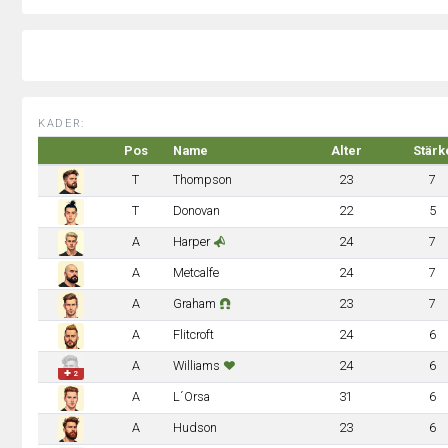
KADER:
Pos
Name
Alter
Stärk
T
Thompson
23
7
T
Donovan
22
5
A
Harper
24
7
A
Metcalfe
24
7
A
Graham
23
7
A
Flitcroft
24
6
A
Williams
24
6
✚ 2
A
L´Orsa
31
6
A
Hudson
23
6