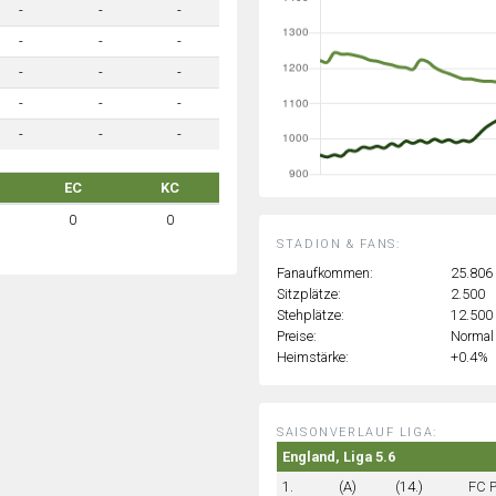
-
-
-
-
-
-
-
-
-
-
-
-
-
-
-
EC
KC
0
0
STADION & FANS:
Fanaufkommen:
25.806
Sitzplätze:
2.500
Stehplätze:
12.500
Preise:
Normal
Heimstärke:
+0.4%
SAISONVERLAUF LIGA:
England, Liga 5.6
1.
(A)
(14.)
FC 