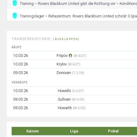
Training – Rovers Blackburn United gibt die Richtung vor – Konditionst
Trainingslager – Rehazentrum: Rovers Blackburn United schickt 3 Spie
TRANSFERHISTORIE:
(AUSKLAPPEN)
KÄUFE
10.03.26
Filipov
(M 6/27)
10.03.26
Krylov
(M 6/27)
09.03.26
Donovan
(T 2/20)
VERKÄUFE
10.03.26
Howells
(S 6/27)
09.03.26
Sullivan
(M 5/29)
09.03.26
Howarth
(M 5/29)
Saison
Liga
Pokal