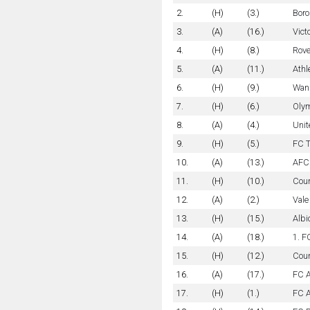
2.
(H)
(3.)
Boro
3.
(A)
(16.)
Vict
4.
(H)
(8.)
Rove
5.
(A)
(11.)
Athl
6.
(H)
(9.)
Wan
7.
(H)
(6.)
Olym
8.
(A)
(4.)
Unit
9.
(H)
(5.)
FC T
10.
(A)
(13.)
AFC
11.
(H)
(10.)
Cou
12.
(A)
(2.)
Vale
13.
(H)
(15.)
Albi
14.
(A)
(18.)
1. F
15.
(H)
(12.)
Coun
16.
(A)
(17.)
FC 
17.
(H)
(1.)
FC A