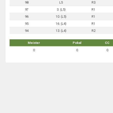
98
L5
R3
97
3. (L5)
R1
96
10. (L5)
R1
95
16. (L4)
R1
94
13. (L4)
R2
Meister
Pokal
CC
0
0
0