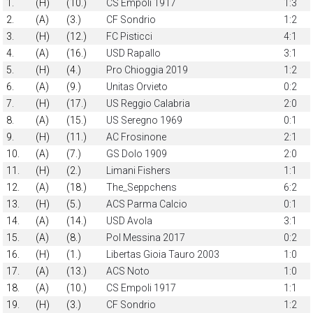
1.
(H)
(10.)
CS Empoli 1917
1:3
2.
(A)
(3.)
CF Sondrio
1:2
3.
(H)
(12.)
FC Pisticci
4:1
4.
(A)
(16.)
USD Rapallo
3:1
5.
(H)
(4.)
Pro Chioggia 2019
1:2
6.
(A)
(9.)
Unitas Orvieto
0:2
7.
(H)
(17.)
US Reggio Calabria
2:0
8.
(A)
(15.)
US Seregno 1969
0:1
9.
(H)
(11.)
AC Frosinone
2:1
10.
(A)
(7.)
GS Dolo 1909
2:0
11.
(H)
(2.)
Limani Fishers
1:1
12.
(A)
(18.)
The_Seppchens
6:2
13.
(H)
(5.)
ACS Parma Calcio
0:1
14.
(A)
(14.)
USD Avola
3:1
15.
(A)
(8.)
Pol Messina 2017
0:2
16.
(H)
(1.)
Libertas Gioia Tauro 2003
1:0
17.
(A)
(13.)
ACS Noto
1:0
18.
(A)
(10.)
CS Empoli 1917
1:1
19.
(H)
(3.)
CF Sondrio
1:2