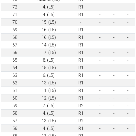
72
4. (L5)
R1
-
-
-
71
4. (L5)
R1
-
-
-
70
15. (L5)
-
-
-
-
69
16. (L5)
R1
-
-
-
68
16. (L5)
R1
-
-
-
67
14. (L5)
R1
-
-
-
66
17. (L5)
R1
-
-
-
65
8. (L5)
R1
-
-
-
64
15. (L5)
R1
-
-
-
63
6. (L5)
R1
-
-
-
62
13. (L5)
R1
-
-
-
61
11. (L5)
R1
-
-
-
60
12. (L5)
R1
-
-
-
59
7. (L5)
R2
-
-
-
58
4. (L5)
R1
-
-
-
57
13. (L5)
R2
-
-
-
56
4. (L5)
R1
-
-
-
55
11. (L5)
R1
-
-
-