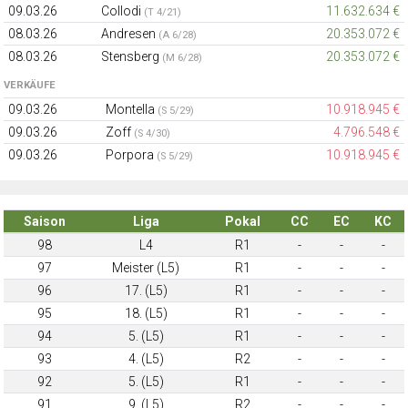
09.03.26
Collodi
11.632.634 €
(T 4/21)
08.03.26
Andresen
20.353.072 €
(A 6/28)
08.03.26
Stensberg
20.353.072 €
(M 6/28)
VERKÄUFE
09.03.26
Montella
10.918.945 €
(S 5/29)
09.03.26
Zoff
4.796.548 €
(S 4/30)
09.03.26
Porpora
10.918.945 €
(S 5/29)
Saison
Liga
Pokal
CC
EC
KC
98
L4
R1
-
-
-
97
Meister (L5)
R1
-
-
-
96
17. (L5)
R1
-
-
-
95
18. (L5)
R1
-
-
-
94
5. (L5)
R1
-
-
-
93
4. (L5)
R2
-
-
-
92
5. (L5)
R1
-
-
-
91
9. (L5)
R2
-
-
-