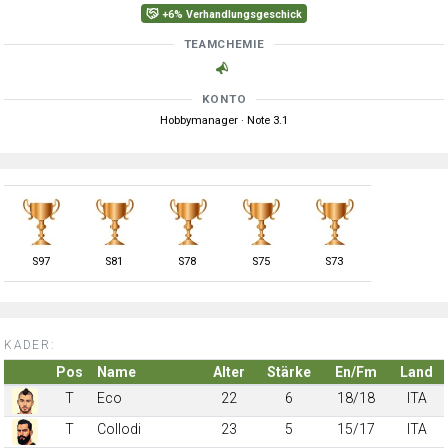
+6% Verhandlungsgeschick
TEAMCHEMIE
KONTO
Hobbymanager · Note 3.1
S
97
S
81
S
78
S
75
S
73
KADER:
Pos
Name
Alter
Stärke
En/Fm
Land
T
Eco
22
6
18/18
ITA
T
Collodi
23
5
15/17
ITA