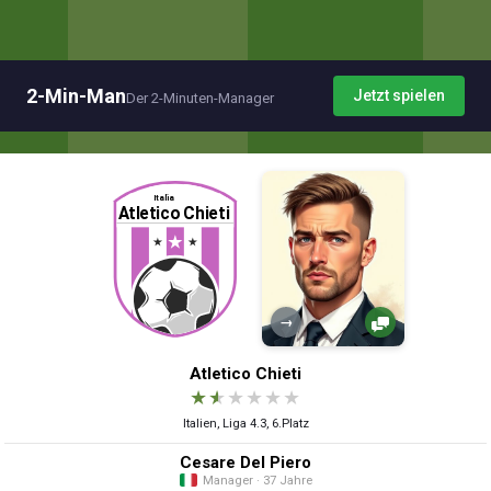
2-Min-Man
Jetzt spielen
Der 2-Minuten-Manager
→
Atletico Chieti
★
★
★
★
★
★
Italien, Liga 4.3, 6.Platz
Cesare Del Piero
Manager · 37 Jahre