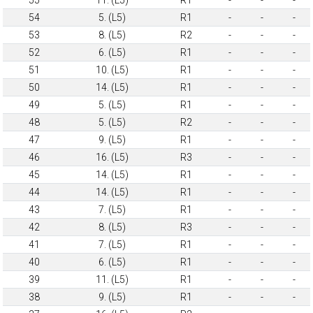
54
5. (L5)
R1
-
-
-
53
8. (L5)
R2
-
-
-
52
6. (L5)
R1
-
-
-
51
10. (L5)
R1
-
-
-
50
14. (L5)
R1
-
-
-
49
5. (L5)
R1
-
-
-
48
5. (L5)
R2
-
-
-
47
9. (L5)
R1
-
-
-
46
16. (L5)
R3
-
-
-
45
14. (L5)
R1
-
-
-
44
14. (L5)
R1
-
-
-
43
7. (L5)
R1
-
-
-
42
8. (L5)
R3
-
-
-
41
7. (L5)
R1
-
-
-
40
6. (L5)
R1
-
-
-
39
11. (L5)
R1
-
-
-
38
9. (L5)
R1
-
-
-