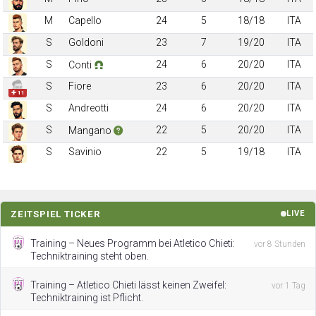
M
Capello
24
5
18/18
ITA
S
Goldoni
23
7
19/20
ITA
S
24
6
20/20
ITA
Conti
S
Fiore
23
6
20/20
ITA
✚ 11
S
Andreotti
24
6
20/20
ITA
S
22
5
20/20
ITA
Mangano
S
Savinio
22
5
19/18
ITA
ZEITSPIEL TICKER
LIVE
Training – Neues Programm bei Atletico Chieti:
vor 8 Stunden
Techniktraining steht oben.
Training – Atletico Chieti lässt keinen Zweifel:
vor 1 Tag
Techniktraining ist Pflicht.