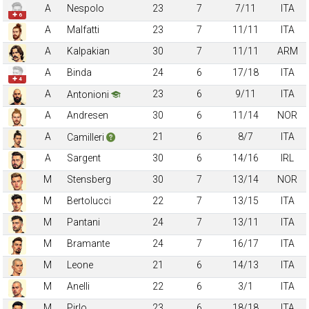
A
Nespolo
23
7
7/11
ITA
✚ 6
A
Malfatti
23
7
11/11
ITA
A
Kalpakian
30
7
11/11
ARM
A
Binda
24
6
17/18
ITA
✚ 4
A
23
6
9/11
ITA
Antonioni
A
Andresen
30
6
11/14
NOR
A
21
6
8/7
ITA
Camilleri
A
Sargent
30
6
14/16
IRL
M
Stensberg
30
7
13/14
NOR
M
Bertolucci
22
7
13/15
ITA
M
Pantani
24
7
13/11
ITA
M
Bramante
24
7
16/17
ITA
M
Leone
21
6
14/13
ITA
M
Anelli
22
6
3/1
ITA
M
Pirlo
23
6
18/18
ITA