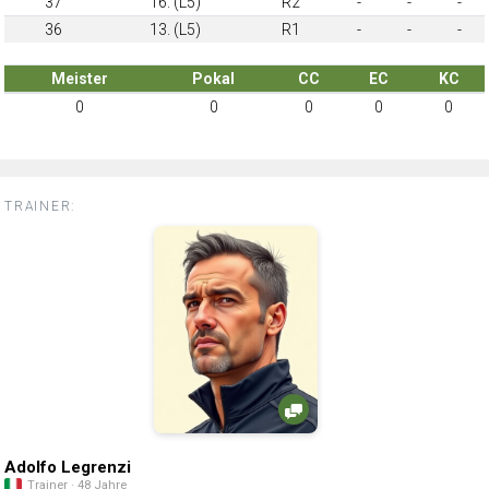
37
16. (L5)
R2
-
-
-
36
13. (L5)
R1
-
-
-
Meister
Pokal
CC
EC
KC
0
0
0
0
0
TRAINER:
Adolfo Legrenzi
Trainer · 48 Jahre