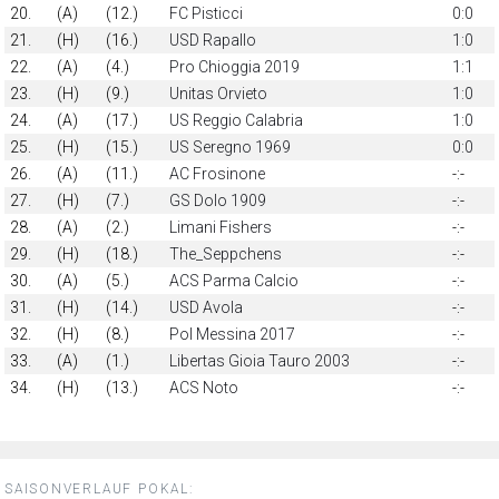
20.
(A)
(12.)
FC Pisticci
0:0
21.
(H)
(16.)
USD Rapallo
1:0
22.
(A)
(4.)
Pro Chioggia 2019
1:1
23.
(H)
(9.)
Unitas Orvieto
1:0
24.
(A)
(17.)
US Reggio Calabria
1:0
25.
(H)
(15.)
US Seregno 1969
0:0
26.
(A)
(11.)
AC Frosinone
-:-
27.
(H)
(7.)
GS Dolo 1909
-:-
28.
(A)
(2.)
Limani Fishers
-:-
29.
(H)
(18.)
The_Seppchens
-:-
30.
(A)
(5.)
ACS Parma Calcio
-:-
31.
(H)
(14.)
USD Avola
-:-
32.
(H)
(8.)
Pol Messina 2017
-:-
33.
(A)
(1.)
Libertas Gioia Tauro 2003
-:-
34.
(H)
(13.)
ACS Noto
-:-
SAISONVERLAUF POKAL: