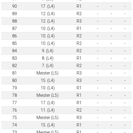
90
17. (L4)
R1
-
-
-
89
12. (L4)
R2
-
-
-
88
12. (L4)
R3
-
-
-
87
10. (L4)
R1
-
-
-
86
10. (L4)
R2
-
-
-
85
10. (L4)
R2
-
-
-
84
9. (L4)
R2
-
-
-
83
8. (L4)
R1
-
-
-
82
7. (L4)
R2
-
-
-
81
Meister (L5)
R3
-
-
-
80
15. (L4)
R3
-
-
-
79
10. (L4)
R1
-
-
-
78
Meister (L5)
R1
-
-
-
77
17. (L4)
R1
-
-
-
76
11. (L4)
R2
-
-
-
75
Meister (L5)
R3
-
-
-
74
15. (L4)
R1
-
-
-
73
Meister (L5)
R1
-
-
-