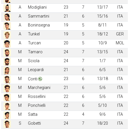
A
Modigliani
23
7
13/17
ITA
A
Sammartini
21
6
15/16
ITA
A
Boninsegna
19
5
8/11
ITA
A
Tunkel
19
5
18/12
GER
A
Turcan
20
5
10/9
MOL
M
Tamaro
24
7
13/15
ITA
M
Sciola
24
7
1/7
ITA
M
Leopardi
21
6
6/5
ITA
M
23
6
13/18
ITA
Conti
M
Marchegiani
21
6
5/6
ITA
M
Rossellini
22
6
5/6
ITA
M
Ponchielli
22
6
5/10
ITA
M
Satta
22
4
9/6
ITA
S
Gobetti
24
7
18/20
ITA