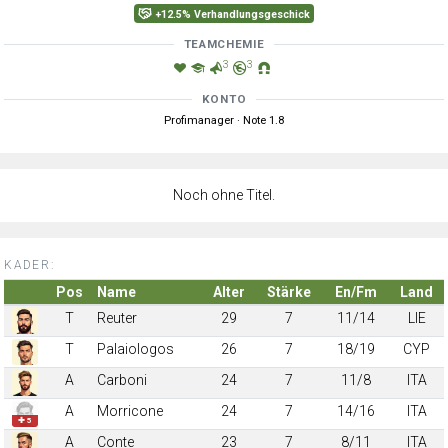
+12.5% Verhandlungsgeschick
TEAMCHEMIE
3
3
KONTO
Profimanager · Note 1.8
Noch ohne Titel.
KADER:
Pos
Name
Alter
Stärke
En/Fm
Land
T
Reuter
29
7
11/14
LIE
T
Palaiologos
26
7
18/19
CYP
A
Carboni
24
7
11/8
ITA
A
Morricone
24
7
14/16
ITA
✚ 5
A
Conte
23
7
8/11
ITA