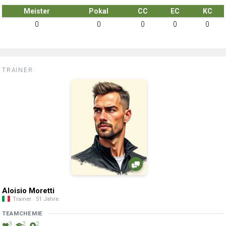
Meister
Pokal
CC
EC
KC
0
0
0
0
0
TRAINER:
Aloisio Moretti
Trainer · 51 Jahre
TEAMCHEMIE
3
2
2