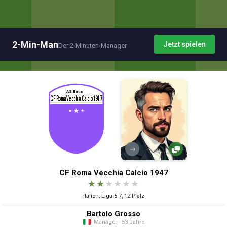
2-Min-Man
Jetzt spielen
Der 2-Minuten-Manager
→
CF Roma Vecchia Calcio 1947
★
★
★
★
★
★
Italien, Liga 5.7, 12.Platz
Bartolo Grosso
Manager · 53 Jahre