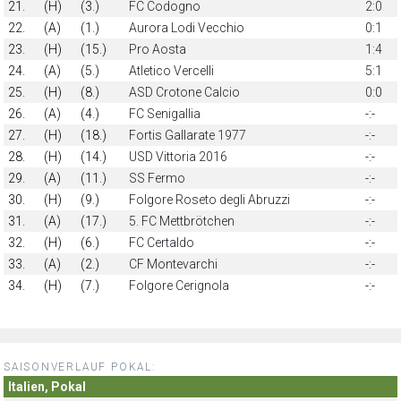
21.
(H)
(3.)
FC Codogno
2:0
22.
(A)
(1.)
Aurora Lodi Vecchio
0:1
23.
(H)
(15.)
Pro Aosta
1:4
24.
(A)
(5.)
Atletico Vercelli
5:1
25.
(H)
(8.)
ASD Crotone Calcio
0:0
26.
(A)
(4.)
FC Senigallia
-:-
27.
(H)
(18.)
Fortis Gallarate 1977
-:-
28.
(H)
(14.)
USD Vittoria 2016
-:-
29.
(A)
(11.)
SS Fermo
-:-
30.
(H)
(9.)
Folgore Roseto degli Abruzzi
-:-
31.
(A)
(17.)
5. FC Mettbrötchen
-:-
32.
(H)
(6.)
FC Certaldo
-:-
33.
(A)
(2.)
CF Montevarchi
-:-
34.
(H)
(7.)
Folgore Cerignola
-:-
SAISONVERLAUF POKAL:
Italien, Pokal