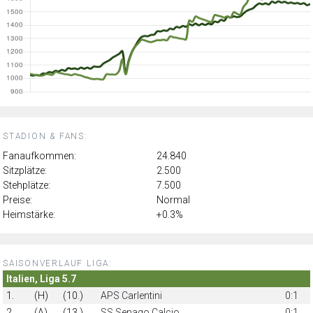
STADION & FANS:
Fanaufkommen:
24.840
Sitzplätze:
2.500
Stehplätze:
7.500
Preise:
Normal
Heimstärke:
+0.3%
SAISONVERLAUF LIGA:
Italien, Liga 5.7
1.
(H)
(10.)
APS Carlentini
0:1
2.
(A)
(13.)
SS Senago Calcio
0:1