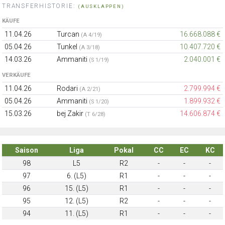
TRANSFERHISTORIE:
(AUSKLAPPEN)
KÄUFE
11.04.26
Turcan
16.668.088 €
(A 4/19)
05.04.26
Tunkel
10.407.720 €
(A 3/18)
14.03.26
Ammaniti
2.040.001 €
(S 1/19)
VERKÄUFE
11.04.26
Rodari
2.799.994 €
(A 2/21)
05.04.26
Ammaniti
1.899.932 €
(S 1/20)
15.03.26
bej Zakir
14.606.874 €
(T 6/28)
Saison
Liga
Pokal
CC
EC
KC
98
L5
R2
-
-
-
97
6. (L5)
R1
-
-
-
96
15. (L5)
R1
-
-
-
95
12. (L5)
R2
-
-
-
94
11. (L5)
R1
-
-
-