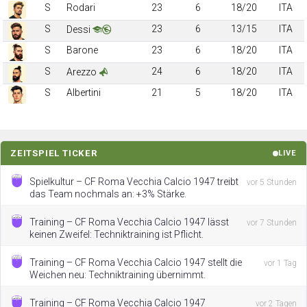
S
Rodari
23
6
18/20
ITA
S
23
6
13/15
ITA
Dessi
S
Barone
23
6
18/20
ITA
S
24
6
18/20
ITA
Arezzo
S
Albertini
21
5
18/20
ITA
ZEITSPIEL TICKER
LIVE
Spielkultur – CF Roma Vecchia Calcio 1947 treibt
vor 5 Stunden
das Team nochmals an: +3% Stärke.
Training – CF Roma Vecchia Calcio 1947 lässt
vor 7 Stunden
keinen Zweifel: Techniktraining ist Pflicht.
Training – CF Roma Vecchia Calcio 1947 stellt die
vor 1 Tag
Weichen neu: Techniktraining übernimmt.
Training – CF Roma Vecchia Calcio 1947
vor 2 Tagen