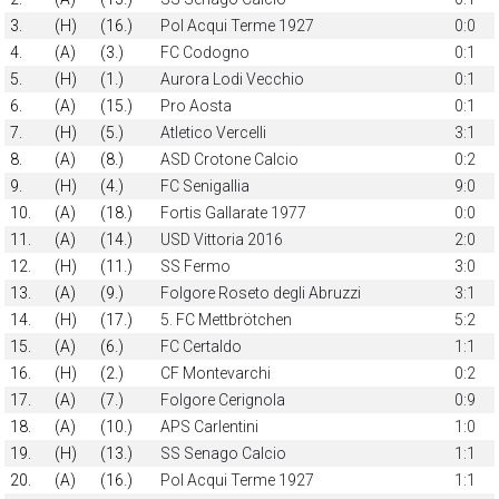
3.
(H)
(16.)
Pol Acqui Terme 1927
0:0
4.
(A)
(3.)
FC Codogno
0:1
5.
(H)
(1.)
Aurora Lodi Vecchio
0:1
6.
(A)
(15.)
Pro Aosta
0:1
7.
(H)
(5.)
Atletico Vercelli
3:1
8.
(A)
(8.)
ASD Crotone Calcio
0:2
9.
(H)
(4.)
FC Senigallia
9:0
10.
(A)
(18.)
Fortis Gallarate 1977
0:0
11.
(A)
(14.)
USD Vittoria 2016
2:0
12.
(H)
(11.)
SS Fermo
3:0
13.
(A)
(9.)
Folgore Roseto degli Abruzzi
3:1
14.
(H)
(17.)
5. FC Mettbrötchen
5:2
15.
(A)
(6.)
FC Certaldo
1:1
16.
(H)
(2.)
CF Montevarchi
0:2
17.
(A)
(7.)
Folgore Cerignola
0:9
18.
(A)
(10.)
APS Carlentini
1:0
19.
(H)
(13.)
SS Senago Calcio
1:1
20.
(A)
(16.)
Pol Acqui Terme 1927
1:1