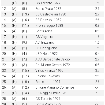
11.
(H)
(6.)
GS Taranto 1977
1:6
12.
(A)
(5.)
Fortis Prato 1932
2:6
13.
(H)
(13.)
US Castrovillari 1930
2:7
14.
(A)
(16.)
SS Pozzuoli 1952
2:6
15.
(H)
(11.)
Pro Bareggio 1988
0:3
16.
(A)
(8.)
Fortis Adria
0:5
17.
(H)
(1.)
GS Voghera
1:6
18.
(H)
(9.)
AC Trezzano
1:6
19.
(A)
(2.)
CS Conegliano
1:5
20.
(H)
(4.)
USD Nola 1922
0:4
21.
(A)
(7.)
ACS Garbagnate Calcio
2:7
22.
(H)
(3.)
Pol Milano Centro 1972
0:5
23.
(A)
(15.)
Virtus Firenze 1999
3:7
24.
(A)
(17.)
Unione Soverato
2:6
25.
(H)
(10.)
Fortis Locri 1901
2:6
26.
(A)
(12.)
Unione Mariano Comense
-:-
27.
(H)
(14.)
SS Reggio Emilia 1953
-:-
28.
(A)
(6.)
GS Taranto 1977
-:-
29.
(H)
(5.)
Fortis Prato 1932
-:-