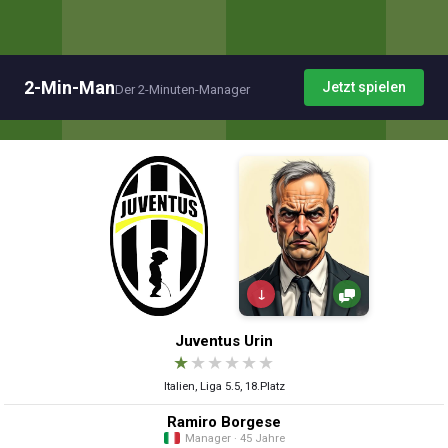
2-Min-Man
Jetzt spielen
Der 2-Minuten-Manager
↓
Juventus Urin
★
★
★
★
★
★
Italien, Liga 5.5, 18.Platz
Ramiro Borgese
Manager · 45 Jahre