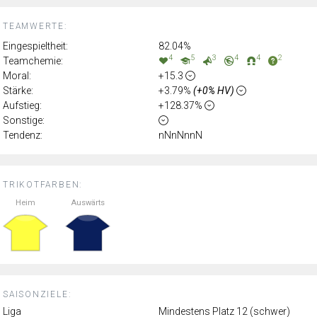
TEAMWERTE:
Eingespieltheit:
82.04%
4
5
3
4
4
2
Teamchemie:
Moral:
+15.3
Stärke:
+3.79%
(+0% HV)
Aufstieg:
+128.37%
Sonstige:
Tendenz:
nNnNnnN
TRIKOTFARBEN:
Heim
Auswärts
SAISONZIELE:
Liga
Mindestens Platz 12 (schwer)