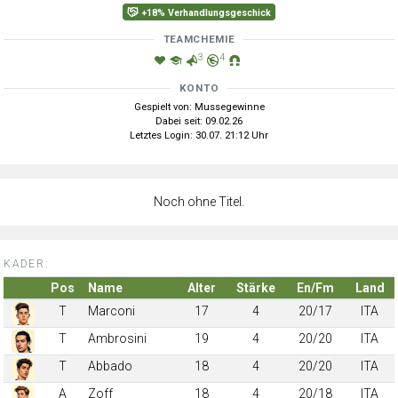
+18% Verhandlungsgeschick
TEAMCHEMIE
3
4
KONTO
Gespielt von: Mussegewinne
Dabei seit: 09.02.26
Letztes Login: 30.07. 21:12 Uhr
Noch ohne Titel.
KADER:
Pos
Name
Alter
Stärke
En/Fm
Land
T
Marconi
17
4
20/17
ITA
T
Ambrosini
19
4
20/20
ITA
T
Abbado
18
4
20/20
ITA
A
Zoff
18
4
20/18
ITA