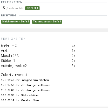
FERTIGKEITEN
15
Note 3,4
(5 verbraucht)
RICHTUNG
Gleichmacher · Stufe 3
Tausendsassa · Stufe 1
FERTIGKEITEN:
En/Fm + 2:
2x
Arzt:
1x
Moral +25%:
2x
Stärke +1:
2x
Aufstiegswsk. x2:
3x
Zuletzt verwendet:
16.6. 15:40 Uhr: Energie/Form erhöhen
15.6. 17:50 Uhr: Verletzungen entfernen
11.6. 07:08 Uhr: Verletzungen entfernen
10.6. 07:35 Uhr: Stärke erhöhen
10.6. 07:14 Uhr: Moral erhöhen