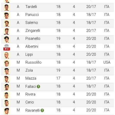
A
Tardelli
18
4
20/17
ITA
A
Panucci
18
4
18/17
ITA
A
Salerno
18
4
18/17
ITA
A
Zingarelli
18
4
20/17
ITA
A
Pisanello
19
4
20/20
ITA
A
Albertini
18
4
20/20
ITA
✚ 3
A
Lippi
18
4
20/20
ITA
M
Russolillo
18
4
18/17
USA
M
Zola
19
4
18/17
ITA
M
Mazza
17
4
20/17
ITA
M
18
4
18/17
ITA
Fallaci
M
Rivera
18
4
20/20
ITA
M
Cerio
18
4
20/20
ITA
M
18
4
20/20
ITA
Ravanelli