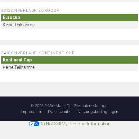
SAISONVERLAUF EUROCUP
Eurocup
Keine Teilnahme
SAISONVERLAUF KONTINENT CUP
Kontinent Cup
Keine Teilnahme
© 2026 2-Min-Man - Der 2-Minuten-Manager
Impressum
Datenschutz
Nutzungsbedingungen
Do Not Sell My Personal Information