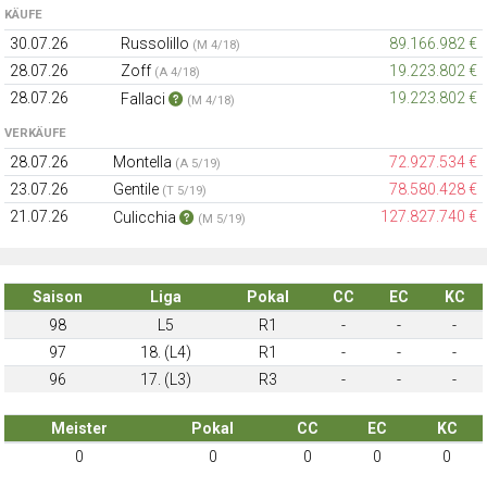
KÄUFE
30.07.26
Russolillo
89.166.982 €
(M 4/18)
28.07.26
Zoff
19.223.802 €
(A 4/18)
28.07.26
19.223.802 €
Fallaci
(M 4/18)
VERKÄUFE
28.07.26
Montella
72.927.534 €
(A 5/19)
23.07.26
Gentile
78.580.428 €
(T 5/19)
21.07.26
127.827.740 €
Culicchia
(M 5/19)
Saison
Liga
Pokal
CC
EC
KC
98
L5
R1
-
-
-
97
18. (L4)
R1
-
-
-
96
17. (L3)
R3
-
-
-
Meister
Pokal
CC
EC
KC
0
0
0
0
0