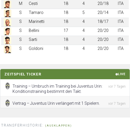
M
Cesti
18
4
20/18
ITA
S
Tamaro
18
5
20/14
ITA
S
Marinetti
18
4
18/17
ITA
S
Bellini
17
4
20/20
ITA
S
Sarti
18
4
20/20
ITA
S
Goldoni
18
4
20/20
ITA
ZEITSPIEL TICKER
LIVE
Training – Umbruch im Training bei Juventus Urin:
vor 7 Tagen
Konditionstraining bestimmt den Takt.
Vertrag – Juventus Urin verlängert mit 1 Spielern.
vor 7 Tagen
TRANSFERHISTORIE:
(AUSKLAPPEN)