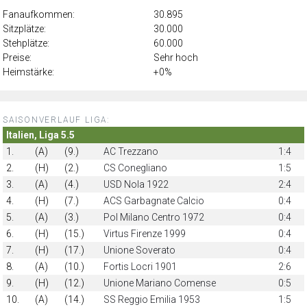
Fanaufkommen:
30.895
Sitzplätze:
30.000
Stehplätze:
60.000
Preise:
Sehr hoch
Heimstärke:
+0%
SAISONVERLAUF LIGA:
Italien, Liga 5.5
1.
(A)
(9.)
AC Trezzano
1:4
2.
(H)
(2.)
CS Conegliano
1:5
3.
(A)
(4.)
USD Nola 1922
2:4
4.
(H)
(7.)
ACS Garbagnate Calcio
0:4
5.
(A)
(3.)
Pol Milano Centro 1972
0:4
6.
(H)
(15.)
Virtus Firenze 1999
0:4
7.
(H)
(17.)
Unione Soverato
0:4
8.
(A)
(10.)
Fortis Locri 1901
2:6
9.
(H)
(12.)
Unione Mariano Comense
0:5
10.
(A)
(14.)
SS Reggio Emilia 1953
1:5