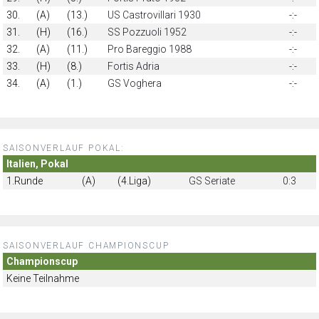
30.
(A)
(13.)
US Castrovillari 1930
-:-
31.
(H)
(16.)
SS Pozzuoli 1952
-:-
32.
(A)
(11.)
Pro Bareggio 1988
-:-
33.
(H)
(8.)
Fortis Adria
-:-
34.
(A)
(1.)
GS Voghera
-:-
SAISONVERLAUF POKAL:
Italien, Pokal
1.Runde
(A)
(4.Liga)
GS Seriate
0:3
SAISONVERLAUF CHAMPIONSCUP
Championscup
Keine Teilnahme