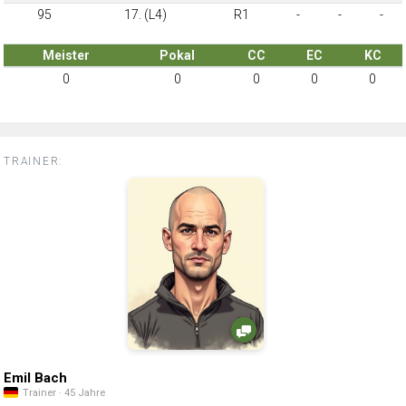
95
17. (L4)
R1
-
-
-
Meister
Pokal
CC
EC
KC
0
0
0
0
0
TRAINER:
Emil Bach
Trainer · 45 Jahre