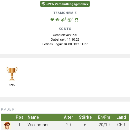
+21% Verhandlungsgeschick
TEAMCHEMIE
3
4
KONTO
Gespielt von: Kai
Dabei seit: 11.10.25
Letztes Login: 04.08. 13:15 Uhr
S
96
KADER:
Pos
Name
Alter
Stärke
En/Fm
Land
T
Wiechmann
20
6
20/19
GER