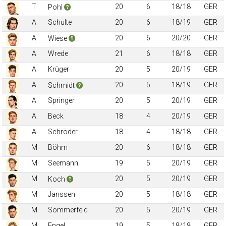
T
20
6
18/18
GER
Pohl
A
Schulte
20
6
18/19
GER
A
20
6
20/20
GER
Wiese
A
Wrede
21
6
18/18
GER
A
Krüger
20
5
20/19
GER
A
20
5
18/19
GER
Schmidt
A
Springer
20
5
20/19
GER
A
Beck
18
4
20/19
GER
A
Schröder
18
4
18/18
GER
M
Böhm
20
6
18/18
GER
M
Seemann
19
5
20/19
GER
M
20
5
20/19
GER
Koch
M
Janssen
20
5
18/18
GER
M
Sommerfeld
20
5
20/19
GER
M
Engel
19
5
18/18
GER