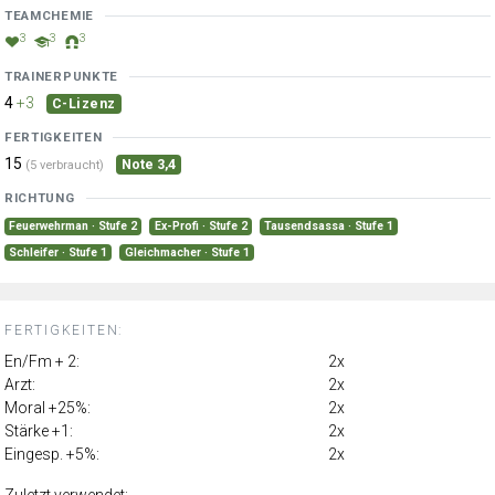
TEAMCHEMIE
3
3
3
TRAINERPUNKTE
4
+3
C-Lizenz
FERTIGKEITEN
15
Note 3,4
(5 verbraucht)
RICHTUNG
Feuerwehrman · Stufe 2
Ex-Profi · Stufe 2
Tausendsassa · Stufe 1
Schleifer · Stufe 1
Gleichmacher · Stufe 1
FERTIGKEITEN:
En/Fm + 2:
2x
Arzt:
2x
Moral +25%:
2x
Stärke +1:
2x
Eingesp. +5%:
2x