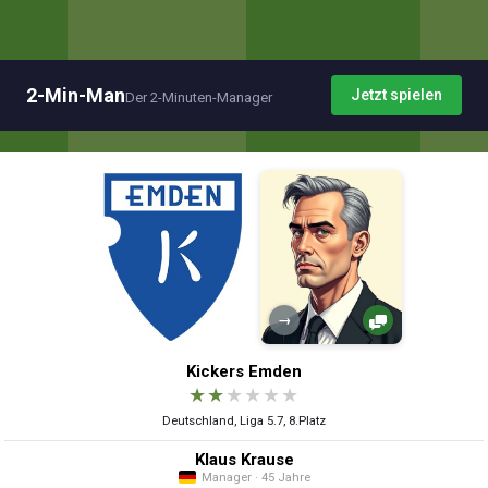
2-Min-Man
Jetzt spielen
Der 2-Minuten-Manager
→
Kickers Emden
★
★
★
★
★
★
Deutschland, Liga 5.7, 8.Platz
Klaus Krause
Manager · 45 Jahre