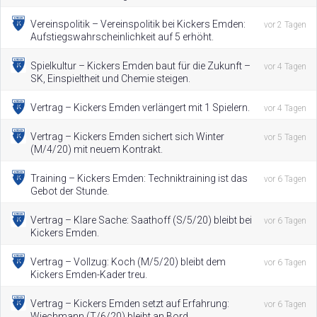
Vereinspolitik – Vereinspolitik bei Kickers Emden:
vor 2 Tagen
Aufstiegswahrscheinlichkeit auf 5 erhöht.
Spielkultur – Kickers Emden baut für die Zukunft –
vor 4 Tagen
SK, Einspieltheit und Chemie steigen.
Vertrag – Kickers Emden verlängert mit 1 Spielern.
vor 4 Tagen
Vertrag – Kickers Emden sichert sich Winter
vor 5 Tagen
(M/4/20) mit neuem Kontrakt.
Training – Kickers Emden: Techniktraining ist das
vor 6 Tagen
Gebot der Stunde.
Vertrag – Klare Sache: Saathoff (S/5/20) bleibt bei
vor 6 Tagen
Kickers Emden.
Vertrag – Vollzug: Koch (M/5/20) bleibt dem
vor 6 Tagen
Kickers Emden-Kader treu.
Vertrag – Kickers Emden setzt auf Erfahrung:
vor 6 Tagen
Wiechmann (T/6/20) bleibt an Bord.