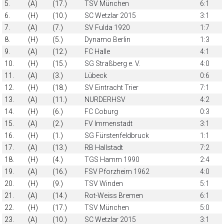
5.
(A)
(17.)
TSV München
6:1
6.
(H)
(10.)
SC Wetzlar 2015
3:1
7.
(A)
(7.)
SV Fulda 1920
1:7
8.
(H)
(5.)
Dynamo Berlin
1:3
9.
(A)
(12.)
FC Halle
4:1
10.
(H)
(15.)
SG Straßberg e. V.
4:0
11.
(A)
(3.)
Lübeck
0:6
12.
(H)
(18.)
SV Eintracht Trier
7:1
13.
(A)
(11.)
NURDERHSV
4:2
14.
(H)
(6.)
FC Coburg
0:3
15.
(A)
(2.)
FV Immenstadt
3:1
16.
(H)
(1.)
SG Fürstenfeldbruck
1:1
17.
(A)
(13.)
RB Hallstadt
7:2
18.
(H)
(4.)
TGS Hamm 1990
2:4
19.
(A)
(16.)
FSV Pforzheim 1962
4:0
20.
(H)
(9.)
TSV Winden
5:1
21.
(A)
(14.)
Rot-Weiss Bremen
6:1
22.
(H)
(17.)
TSV München
5:0
23.
(A)
(10.)
SC Wetzlar 2015
3:1