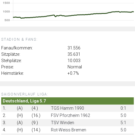
STADION & FANS:
Fanaufkommen:
31.556
Sitzplätze:
35.631
Stehplätze:
10.003
Preise:
Normal
Heimstärke:
+0.7%
SAISONVERLAUF LIGA:
Deutschland, Liga 5.7
1.
(A)
(4.)
TGS Hamm 1990
0:1
2.
(H)
(16.)
FSV Pforzheim 1962
5:0
3.
(A)
(9.)
TSV Winden
5:1
4.
(H)
(14.)
Rot-Weiss Bremen
5:0