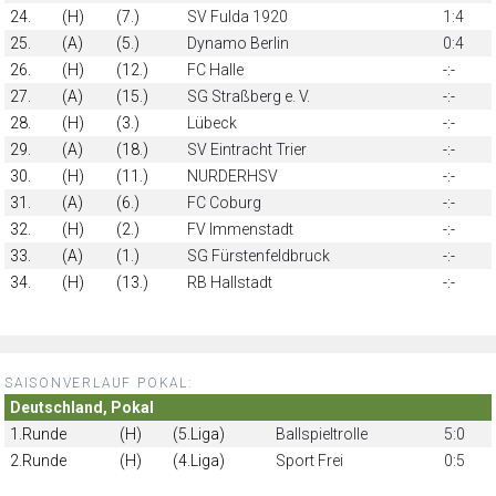
24.
(H)
(7.)
SV Fulda 1920
1:4
25.
(A)
(5.)
Dynamo Berlin
0:4
26.
(H)
(12.)
FC Halle
-:-
27.
(A)
(15.)
SG Straßberg e. V.
-:-
28.
(H)
(3.)
Lübeck
-:-
29.
(A)
(18.)
SV Eintracht Trier
-:-
30.
(H)
(11.)
NURDERHSV
-:-
31.
(A)
(6.)
FC Coburg
-:-
32.
(H)
(2.)
FV Immenstadt
-:-
33.
(A)
(1.)
SG Fürstenfeldbruck
-:-
34.
(H)
(13.)
RB Hallstadt
-:-
SAISONVERLAUF POKAL:
Deutschland, Pokal
1.Runde
(H)
(5.Liga)
Ballspieltrolle
5:0
2.Runde
(H)
(4.Liga)
Sport Frei
0:5