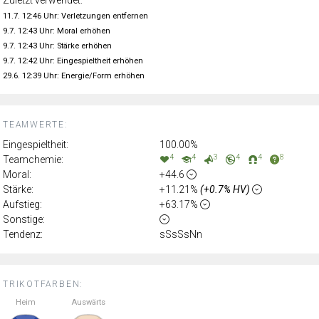
Zuletzt verwendet:
11.7. 12:46 Uhr: Verletzungen entfernen
9.7. 12:43 Uhr: Moral erhöhen
9.7. 12:43 Uhr: Stärke erhöhen
9.7. 12:42 Uhr: Eingespieltheit erhöhen
29.6. 12:39 Uhr: Energie/Form erhöhen
TEAMWERTE:
Eingespieltheit:
100.00%
4
4
3
4
4
8
Teamchemie:
Moral:
+44.6
Stärke:
+11.21%
(+0.7% HV)
Aufstieg:
+63.17%
Sonstige:
Tendenz:
sSsSsNn
TRIKOTFARBEN:
Heim
Auswärts