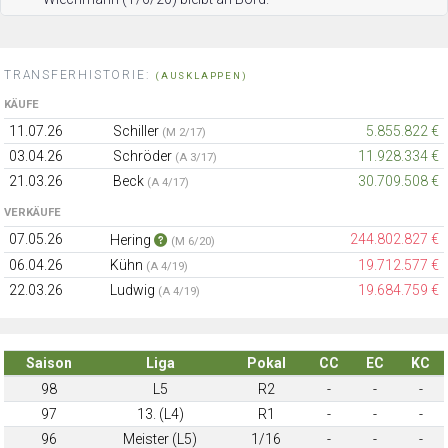
TRANSFERHISTORIE:
(AUSKLAPPEN)
KÄUFE
11.07.26
Schiller
5.855.822 €
(M 2/17)
03.04.26
Schröder
11.928.334 €
(A 3/17)
21.03.26
Beck
30.709.508 €
(A 4/17)
VERKÄUFE
07.05.26
244.802.827 €
Hering
(M 6/20)
06.04.26
Kühn
19.712.577 €
(A 4/19)
22.03.26
Ludwig
19.684.759 €
(A 4/19)
Saison
Liga
Pokal
CC
EC
KC
98
L5
R2
-
-
-
97
13. (L4)
R1
-
-
-
96
Meister (L5)
1/16
-
-
-