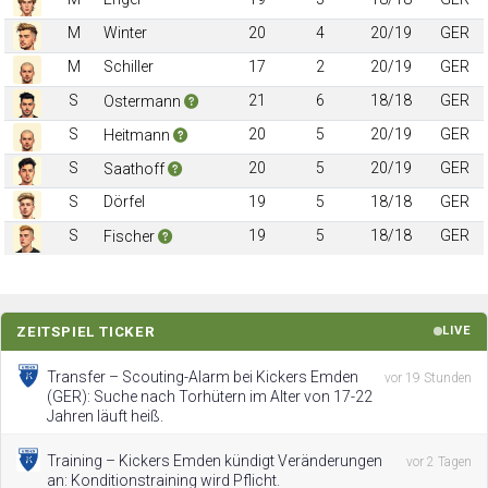
M
Winter
20
4
20/19
GER
M
Schiller
17
2
20/19
GER
S
21
6
18/18
GER
Ostermann
S
20
5
20/19
GER
Heitmann
S
20
5
20/19
GER
Saathoff
S
Dörfel
19
5
18/18
GER
S
19
5
18/18
GER
Fischer
ZEITSPIEL TICKER
LIVE
Transfer – Scouting-Alarm bei Kickers Emden
vor 19 Stunden
(GER): Suche nach Torhütern im Alter von 17-22
Jahren läuft heiß.
Training – Kickers Emden kündigt Veränderungen
vor 2 Tagen
an: Konditionstraining wird Pflicht.