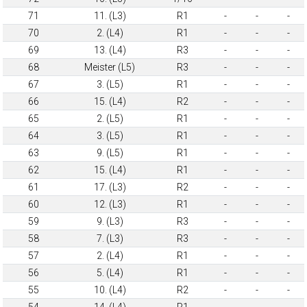
71
11. (L3)
R1
-
-
-
70
2. (L4)
R1
-
-
-
69
13. (L4)
R3
-
-
-
68
Meister (L5)
R3
-
-
-
67
3. (L5)
R1
-
-
-
66
15. (L4)
R2
-
-
-
65
2. (L5)
R1
-
-
-
64
3. (L5)
R1
-
-
-
63
9. (L5)
R1
-
-
-
62
15. (L4)
R1
-
-
-
61
17. (L3)
R2
-
-
-
60
12. (L3)
R1
-
-
-
59
9. (L3)
R3
-
-
-
58
7. (L3)
R3
-
-
-
57
2. (L4)
R1
-
-
-
56
5. (L4)
R1
-
-
-
55
10. (L4)
R2
-
-
-
54
14. (L4)
R1
-
-
-