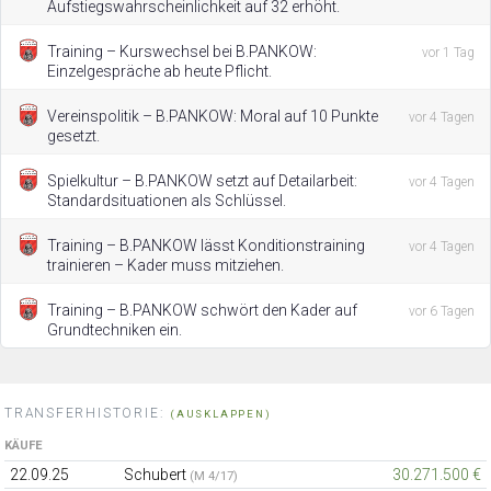
Aufstiegswahrscheinlichkeit auf 32 erhöht.
Training – Kurswechsel bei B.PANKOW:
vor 1 Tag
Einzelgespräche ab heute Pflicht.
Vereinspolitik – B.PANKOW: Moral auf 10 Punkte
vor 4 Tagen
gesetzt.
Spielkultur – B.PANKOW setzt auf Detailarbeit:
vor 4 Tagen
Standardsituationen als Schlüssel.
Training – B.PANKOW lässt Konditionstraining
vor 4 Tagen
trainieren – Kader muss mitziehen.
Training – B.PANKOW schwört den Kader auf
vor 6 Tagen
Grundtechniken ein.
TRANSFERHISTORIE:
(AUSKLAPPEN)
KÄUFE
22.09.25
Schubert
30.271.500 €
(M 4/17)