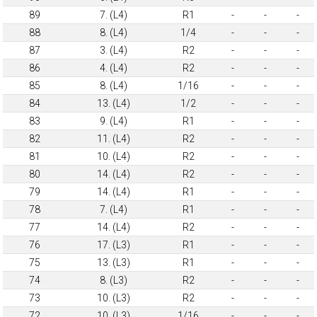
89
7. (L4)
R1
-
-
-
88
8. (L4)
1/4
-
-
-
87
3. (L4)
R2
-
-
-
86
4. (L4)
R2
-
-
-
85
8. (L4)
1/16
-
-
-
84
13. (L4)
1/2
-
-
-
83
9. (L4)
R1
-
-
-
82
11. (L4)
R2
-
-
-
81
10. (L4)
R2
-
-
-
80
14. (L4)
R2
-
-
-
79
14. (L4)
R1
-
-
-
78
7. (L4)
R1
-
-
-
77
14. (L4)
R2
-
-
-
76
17. (L3)
R1
-
-
-
75
13. (L3)
R1
-
-
-
74
8. (L3)
R2
-
-
-
73
10. (L3)
R2
-
-
-
72
10. (L3)
1/16
-
-
-