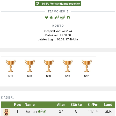
+16.5% Verhandlungsgeschick
TEAMCHEMIE
3
3
KONTO
Gespielt von: willi124
Dabei seit: 25.08.08
Letztes Login: 06.08. 17:46 Uhr
S
93
S
68
S
50
S
48
S
42
KADER:
Pos
Name
Alter
Stärke
En/Fm
Land
2
T
27
8
11/14
GER
Dietrich