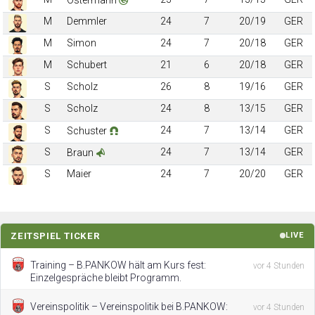
M
Demmler
24
7
20/19
GER
M
Simon
24
7
20/18
GER
M
Schubert
21
6
20/18
GER
S
Scholz
26
8
19/16
GER
S
Scholz
24
8
13/15
GER
S
24
7
13/14
GER
Schuster
S
24
7
13/14
GER
Braun
S
Maier
24
7
20/20
GER
ZEITSPIEL TICKER
LIVE
Training – B.PANKOW hält am Kurs fest:
vor 4 Stunden
Einzelgespräche bleibt Programm.
Vereinspolitik – Vereinspolitik bei B.PANKOW:
vor 4 Stunden