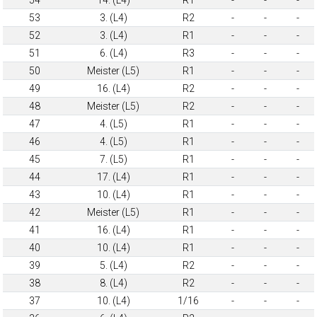
53
3. (L4)
R2
-
-
-
52
3. (L4)
R1
-
-
-
51
6. (L4)
R3
-
-
-
50
Meister (L5)
R1
-
-
-
49
16. (L4)
R2
-
-
-
48
Meister (L5)
R2
-
-
-
47
4. (L5)
R1
-
-
-
46
4. (L5)
R1
-
-
-
45
7. (L5)
R1
-
-
-
44
17. (L4)
R1
-
-
-
43
10. (L4)
R1
-
-
-
42
Meister (L5)
R1
-
-
-
41
16. (L4)
R1
-
-
-
40
10. (L4)
R1
-
-
-
39
5. (L4)
R2
-
-
-
38
8. (L4)
R2
-
-
-
37
10. (L4)
1/16
-
-
-