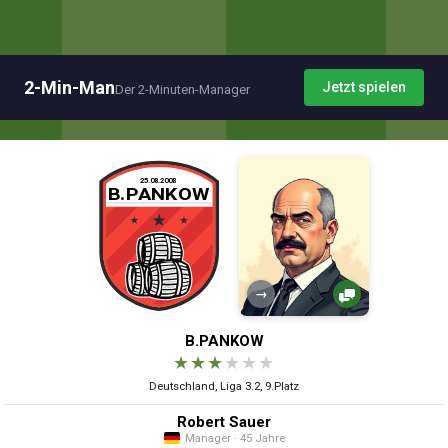
2-Min-Man
Jetzt spielen
Der 2-Minuten-Manager
→
B.PANKOW
★
★
★
★
★
★
Deutschland, Liga 3.2, 9.Platz
Robert Sauer
Manager · 45 Jahre