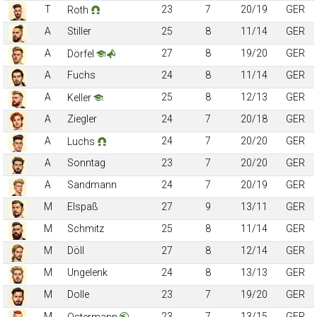
T
23
7
20/19
GER
Roth
A
Stiller
25
8
11/14
GER
A
27
8
19/20
GER
Dörfel
A
Fuchs
24
8
11/14
GER
A
25
8
12/13
GER
Keller
A
Ziegler
24
7
20/18
GER
A
24
7
20/20
GER
Luchs
A
Sonntag
23
7
20/20
GER
A
Sandmann
24
7
20/19
GER
M
Elspaß
27
9
13/11
GER
M
Schmitz
25
8
11/14
GER
M
Döll
27
8
12/14
GER
M
Ungelenk
24
8
13/13
GER
M
Dolle
23
7
19/20
GER
M
23
7
13/15
GER
Ostermann