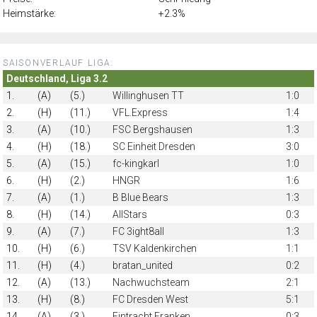
Heimstärke:
+2.3%
SAISONVERLAUF LIGA:
Deutschland, Liga 3.2
1.
(A)
(5.)
Willinghusen TT
1:0
2.
(H)
(11.)
VFL.Express
1:4
3.
(A)
(10.)
FSC Bergshausen
1:3
4.
(H)
(18.)
SC Einheit Dresden
3:0
5.
(A)
(15.)
fc-kingkarl
1:0
6.
(H)
(2.)
HNGR
1:6
7.
(A)
(1.)
B Blue Bears
1:3
8.
(H)
(14.)
AllStars
0:3
9.
(A)
(7.)
FC 3ight8all
1:3
10.
(H)
(6.)
TSV Kaldenkirchen
1:1
11.
(H)
(4.)
bratan_united
0:2
12.
(A)
(13.)
Nachwuchsteam
2:1
13.
(H)
(8.)
FC Dresden West
5:1
14.
(A)
(3.)
Eintracht Franken
0:3