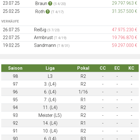
23.07.25
29.797.963 €
Braun
(S 4/20)
25.02.25
31.357.500 €
Roth
(T 4/17)
VERKÄUFE
26.07.25
Reißig
47.975.230 €
(S 7/23)
22.07.25
Armbrust
19.796.870 €
(T 4/19)
19.02.25
Sandmann
59.297.000 €
(T 8/31)
Saison
Liga
Pokal
CC
EC
KC
98
L3
R2
-
-
-
97
3. (L4)
R2
-
-
-
96
6. (L4)
1/16
-
-
-
95
7. (L4)
R1
-
-
-
94
11. (L4)
R2
-
-
-
93
Meister (L5)
R2
-
-
-
92
14. (L4)
R1
-
-
-
91
10. (L4)
R2
-
-
-
90
6. (L4)
R3
-
-
-