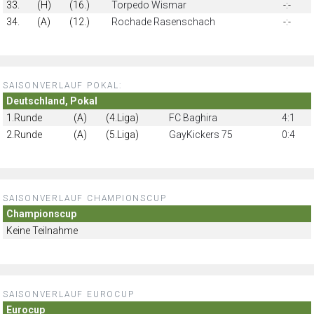
33.
(H)
(16.)
Torpedo Wismar
-:-
34.
(A)
(12.)
Rochade Rasenschach
-:-
SAISONVERLAUF POKAL:
Deutschland, Pokal
1.Runde
(A)
(4.Liga)
FC Baghira
4:1
2.Runde
(A)
(5.Liga)
GayKickers 75
0:4
SAISONVERLAUF CHAMPIONSCUP
Championscup
Keine Teilnahme
SAISONVERLAUF EUROCUP
Eurocup