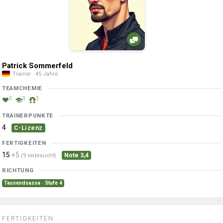
Patrick Sommerfeld
Trainer · 45 Jahre
TEAMCHEMIE
3
3
3
TRAINERPUNKTE
4
C-Lizenz
FERTIGKEITEN
15
+5
Note 3,4
(9 verbraucht)
RICHTUNG
Tausendsassa · Stufe 4
FERTIGKEITEN: