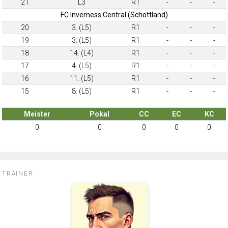
21
L3
R1
-
-
-
FC Inverness Central (Schottland)
20
3. (L5)
R1
-
-
-
19
3. (L5)
R1
-
-
-
18
14. (L4)
R1
-
-
-
17
4. (L5)
R1
-
-
-
16
11. (L5)
R1
-
-
-
15
8. (L5)
R1
-
-
-
Meister
Pokal
CC
EC
KC
0
0
0
0
0
TRAINER: