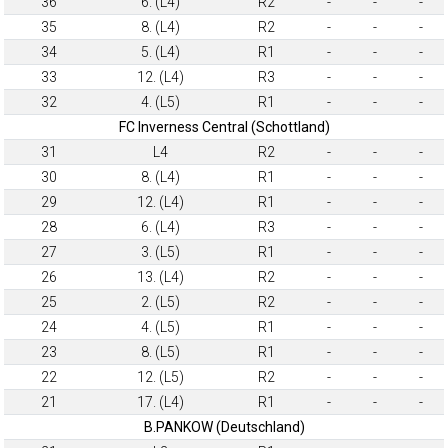
36
6. (L4)
R2
-
-
-
35
8. (L4)
R2
-
-
-
34
5. (L4)
R1
-
-
-
33
12. (L4)
R3
-
-
-
32
4. (L5)
R1
-
-
-
FC Inverness Central (Schottland)
31
L4
R2
-
-
-
30
8. (L4)
R1
-
-
-
29
12. (L4)
R1
-
-
-
28
6. (L4)
R3
-
-
-
27
3. (L5)
R1
-
-
-
26
13. (L4)
R2
-
-
-
25
2. (L5)
R2
-
-
-
24
4. (L5)
R1
-
-
-
23
8. (L5)
R1
-
-
-
22
12. (L5)
R2
-
-
-
21
17. (L4)
R1
-
-
-
B.PANKOW (Deutschland)