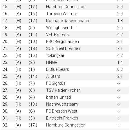
15.
(H)
(17.)
Hamburg Connection
5:0
16.
(A)
(16.)
Torpedo Wismar
2:0
17.
(H)
(12.)
Rochade Rasenschach
1:3
18.
(H)
(5.)
Willinghusen TT
2:5
19.
(A)
(11.)
VFL.Express
4:2
20.
(H)
(10.)
FSC Bergshausen
3:1
21.
(A)
(18.)
SC Einheit Dresden
7:1
22.
(H)
(15.)
fc-kingkarl
4:2
23.
(A)
(2.)
HNGR
1:4
24.
(H)
(1.)
B Blue Bears
0:3
25.
(A)
(14.)
AllStars
2:1
26.
(H)
(7.)
FC 3ight8all
-:-
27.
(A)
(6.)
TSV Kaldenkirchen
-:-
28.
(A)
(4.)
bratan_united
-:-
29.
(H)
(13.)
Nachwuchsteam
-:-
30.
(A)
(8.)
FC Dresden West
-:-
31.
(H)
(3.)
Eintracht Franken
-:-
32.
(A)
(17.)
Hamburg Connection
-:-