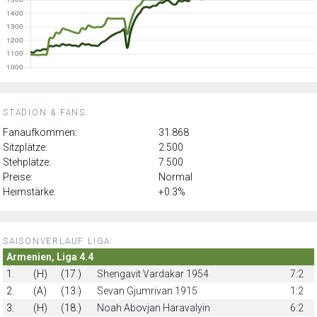
STADION & FANS:
Fanaufkommen:
31.868
Sitzplätze:
2.500
Stehplätze:
7.500
Preise:
Normal
Heimstärke:
+0.3%
SAISONVERLAUF LIGA:
Armenien, Liga 4.4
1.
(H)
(17.)
Shengavit Vardakar 1954
7:2
2.
(A)
(13.)
Sevan Gjumrivan 1915
1:2
3.
(H)
(18.)
Noah Abovjan Haravalyin
6:2