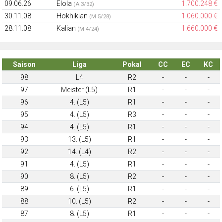
09.06.26
Elola
1.700.248 €
(A 3/32)
30.11.08
Hokhikian
1.060.000 €
(M 5/28)
28.11.08
Kalian
1.660.000 €
(M 4/24)
Saison
Liga
Pokal
CC
EC
KC
98
L4
R2
-
-
-
97
Meister (L5)
R1
-
-
-
96
4. (L5)
R1
-
-
-
95
4. (L5)
R3
-
-
-
94
4. (L5)
R1
-
-
-
93
13. (L5)
R1
-
-
-
92
14. (L4)
R2
-
-
-
91
4. (L5)
R1
-
-
-
90
8. (L5)
R2
-
-
-
89
6. (L5)
R1
-
-
-
88
10. (L5)
R2
-
-
-
87
8. (L5)
R1
-
-
-