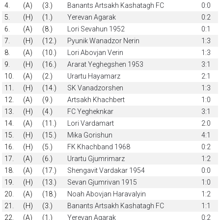
4.
(A)
(3.)
Banants Artsakh Kashatagh FC
0:0
5.
(H)
(1.)
Yerevan Agarak
0:2
6.
(A)
(8.)
Lori Sevahun 1952
0:1
7.
(H)
(12.)
Pyunik Wanadzor Nerin
1:3
8.
(A)
(10.)
Lori Abovjan Verin
1:3
9.
(H)
(16.)
Ararat Yeghegshen 1953
3:1
10.
(A)
(2.)
Urartu Hayamarz
2:1
11.
(H)
(14.)
SK Vanadzorshen
1:3
12.
(A)
(9.)
Artsakh Khachbert
1:0
13.
(H)
(4.)
FC Yegheknkar
3:1
14.
(A)
(11.)
Lori Vardamart
2:0
15.
(H)
(15.)
Mika Gorishun
4:1
16.
(H)
(5.)
FK Khachband 1968
0:2
17.
(A)
(6.)
Urartu Gjumrimarz
1:2
18.
(A)
(17.)
Shengavit Vardakar 1954
0:0
19.
(H)
(13.)
Sevan Gjumrivan 1915
1:0
20.
(A)
(18.)
Noah Abovjan Haravalyin
1:2
21.
(H)
(3.)
Banants Artsakh Kashatagh FC
1:1
22.
(A)
(1.)
Yerevan Agarak
0:2