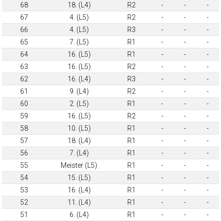
68
18. (L4)
R2
-
-
-
67
4. (L5)
R2
-
-
-
66
4. (L5)
R3
-
-
-
65
7. (L5)
R1
-
-
-
64
16. (L5)
R1
-
-
-
63
16. (L5)
R2
-
-
-
62
16. (L4)
R3
-
-
-
61
9. (L4)
R2
-
-
-
60
2. (L5)
R1
-
-
-
59
16. (L5)
R2
-
-
-
58
10. (L5)
R1
-
-
-
57
18. (L4)
R1
-
-
-
56
7. (L4)
R1
-
-
-
55
Meister (L5)
R1
-
-
-
54
15. (L5)
R1
-
-
-
53
16. (L4)
R1
-
-
-
52
11. (L4)
R1
-
-
-
51
6. (L4)
R1
-
-
-