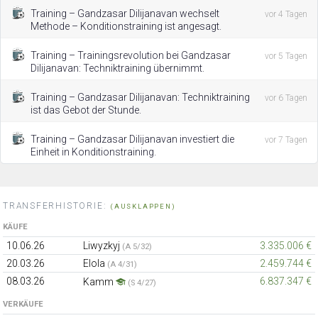
Training – Gandzasar Dilijanavan wechselt
vor 4 Tagen
Methode – Konditionstraining ist angesagt.
Training – Trainingsrevolution bei Gandzasar
vor 5 Tagen
Dilijanavan: Techniktraining übernimmt.
Training – Gandzasar Dilijanavan: Techniktraining
vor 6 Tagen
ist das Gebot der Stunde.
Training – Gandzasar Dilijanavan investiert die
vor 7 Tagen
Einheit in Konditionstraining.
TRANSFERHISTORIE:
(AUSKLAPPEN)
KÄUFE
10.06.26
Liwyzkyj
3.335.006 €
(A 5/32)
20.03.26
Elola
2.459.744 €
(A 4/31)
08.03.26
6.837.347 €
Kamm
(S 4/27)
VERKÄUFE