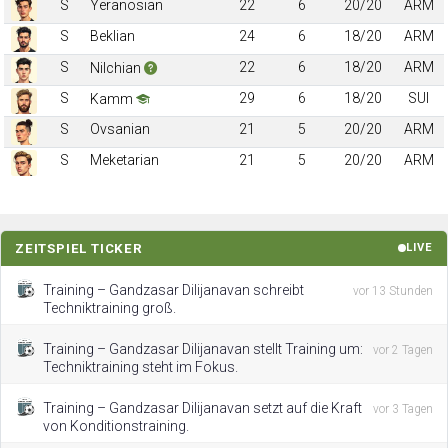
S
Yeranosian
22
6
20/20
ARM
S
Beklian
24
6
18/20
ARM
S
22
6
18/20
ARM
Nilchian
S
29
6
18/20
SUI
Kamm
S
Ovsanian
21
5
20/20
ARM
S
Meketarian
21
5
20/20
ARM
ZEITSPIEL TICKER
LIVE
Training – Gandzasar Dilijanavan schreibt
vor 13 Stunden
Techniktraining groß.
Training – Gandzasar Dilijanavan stellt Training um:
vor 2 Tagen
Techniktraining steht im Fokus.
Training – Gandzasar Dilijanavan setzt auf die Kraft
vor 3 Tagen
von Konditionstraining.