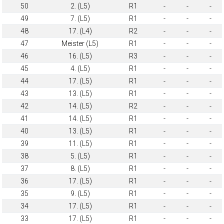
50
2. (L5)
R1
-
-
-
49
7. (L5)
R1
-
-
-
48
17. (L4)
R2
-
-
-
47
Meister (L5)
R1
-
-
-
46
16. (L5)
R3
-
-
-
45
4. (L5)
R1
-
-
-
44
17. (L5)
R1
-
-
-
43
13. (L5)
R1
-
-
-
42
14. (L5)
R2
-
-
-
41
14. (L5)
R1
-
-
-
40
13. (L5)
R1
-
-
-
39
11. (L5)
R1
-
-
-
38
5. (L5)
R1
-
-
-
37
8. (L5)
R1
-
-
-
36
17. (L5)
R1
-
-
-
35
9. (L5)
R1
-
-
-
34
17. (L5)
R1
-
-
-
33
17. (L5)
R1
-
-
-