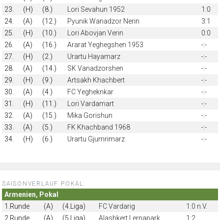
23.
(H)
(8.)
Lori Sevahun 1952
1:0
24.
(A)
(12.)
Pyunik Wanadzor Nerin
3:1
25.
(H)
(10.)
Lori Abovjan Verin
0:0
26.
(A)
(16.)
Ararat Yeghegshen 1953
-:-
27.
(H)
(2.)
Urartu Hayamarz
-:-
28.
(A)
(14.)
SK Vanadzorshen
-:-
29.
(H)
(9.)
Artsakh Khachbert
-:-
30.
(A)
(4.)
FC Yegheknkar
-:-
31.
(H)
(11.)
Lori Vardamart
-:-
32.
(A)
(15.)
Mika Gorishun
-:-
33.
(A)
(5.)
FK Khachband 1968
-:-
34.
(H)
(6.)
Urartu Gjumrimarz
-:-
SAISONVERLAUF POKAL:
Armenien, Pokal
1.Runde
(A)
(4.Liga)
FC Vardarig
1:0 n.V.
2.Runde
(A)
(5.Liga)
Alashkert Lernapark
1:2