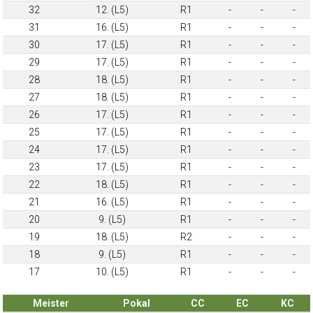
32
12. (L5)
R1
-
-
-
31
16. (L5)
R1
-
-
-
30
17. (L5)
R1
-
-
-
29
17. (L5)
R1
-
-
-
28
18. (L5)
R1
-
-
-
27
18. (L5)
R1
-
-
-
26
17. (L5)
R1
-
-
-
25
17. (L5)
R1
-
-
-
24
17. (L5)
R1
-
-
-
23
17. (L5)
R1
-
-
-
22
18. (L5)
R1
-
-
-
21
16. (L5)
R1
-
-
-
20
9. (L5)
R1
-
-
-
19
18. (L5)
R2
-
-
-
18
9. (L5)
R1
-
-
-
17
10. (L5)
R1
-
-
-
Meister
Pokal
CC
EC
KC