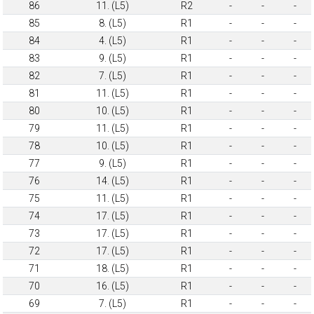
86
11. (L5)
R2
-
-
-
85
8. (L5)
R1
-
-
-
84
4. (L5)
R1
-
-
-
83
9. (L5)
R1
-
-
-
82
7. (L5)
R1
-
-
-
81
11. (L5)
R1
-
-
-
80
10. (L5)
R1
-
-
-
79
11. (L5)
R1
-
-
-
78
10. (L5)
R1
-
-
-
77
9. (L5)
R1
-
-
-
76
14. (L5)
R1
-
-
-
75
11. (L5)
R1
-
-
-
74
17. (L5)
R1
-
-
-
73
17. (L5)
R1
-
-
-
72
17. (L5)
R1
-
-
-
71
18. (L5)
R1
-
-
-
70
16. (L5)
R1
-
-
-
69
7. (L5)
R1
-
-
-