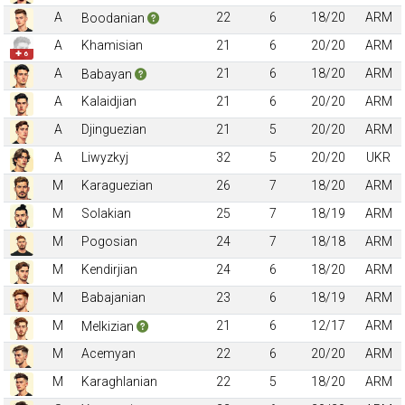
A
22
6
18/20
ARM
Boodanian
A
Khamisian
21
6
20/20
ARM
✚ 6
A
21
6
18/20
ARM
Babayan
A
Kalaidjian
21
6
20/20
ARM
A
Djinguezian
21
5
20/20
ARM
A
Liwyzkyj
32
5
20/20
UKR
M
Karaguezian
26
7
18/20
ARM
M
Solakian
25
7
18/19
ARM
M
Pogosian
24
7
18/18
ARM
M
Kendirjian
24
6
18/20
ARM
M
Babajanian
23
6
18/19
ARM
M
21
6
12/17
ARM
Melkizian
M
Acemyan
22
6
20/20
ARM
M
Karaghlanian
22
5
18/20
ARM