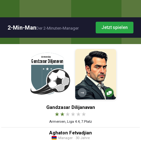
2-Min-Man
Jetzt spielen
Der 2-Minuten-Manager
→
Gandzasar Dilijanavan
★
★
★
★
★
★
Armenien, Liga 4.4, 7.Platz
Aghaton Fetvadjian
Manager · 30 Jahre