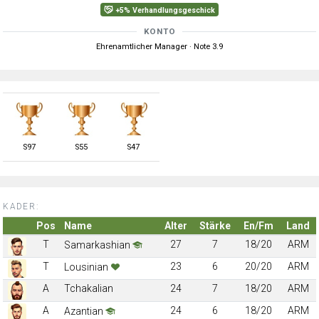
+5% Verhandlungsgeschick
KONTO
Ehrenamtlicher Manager · Note 3.9
S
97
S
55
S
47
KADER:
Pos
Name
Alter
Stärke
En/Fm
Land
T
27
7
18/20
ARM
Samarkashian
T
23
6
20/20
ARM
Lousinian
A
Tchakalian
24
7
18/20
ARM
A
24
6
18/20
ARM
Azantian