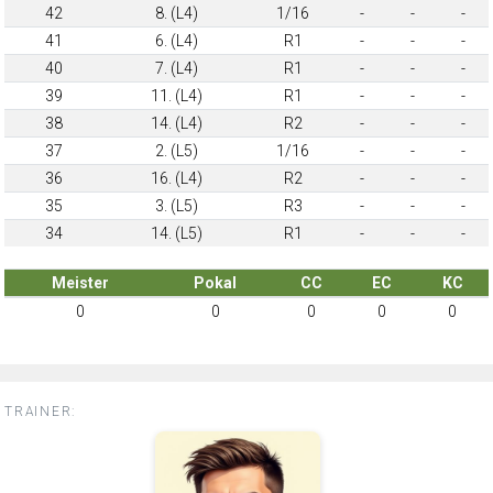
42
8. (L4)
1/16
-
-
-
41
6. (L4)
R1
-
-
-
40
7. (L4)
R1
-
-
-
39
11. (L4)
R1
-
-
-
38
14. (L4)
R2
-
-
-
37
2. (L5)
1/16
-
-
-
36
16. (L4)
R2
-
-
-
35
3. (L5)
R3
-
-
-
34
14. (L5)
R1
-
-
-
Meister
Pokal
CC
EC
KC
0
0
0
0
0
TRAINER: