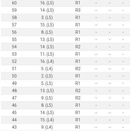
60
16. (L5)
R1
-
-
-
59
14. (L5)
R3
-
-
-
58
3. (L5)
R1
-
-
-
57
15. (L5)
R1
-
-
-
56
8. (L5)
R1
-
-
-
55
13. (L5)
R1
-
-
-
54
14. (L5)
R2
-
-
-
53
11. (L5)
R1
-
-
-
52
16. (L4)
R1
-
-
-
51
5. (L4)
R2
-
-
-
50
2. (L5)
R1
-
-
-
49
5. (L5)
R1
-
-
-
48
13. (L5)
R2
-
-
-
47
9. (L5)
R2
-
-
-
46
8. (L5)
R1
-
-
-
45
14. (L5)
R1
-
-
-
44
15. (L4)
R1
-
-
-
43
9. (L4)
R1
-
-
-