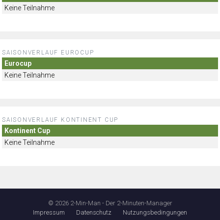
Keine Teilnahme
SAISONVERLAUF EUROCUP
Eurocup
Keine Teilnahme
SAISONVERLAUF KONTINENT CUP
Kontinent Cup
Keine Teilnahme
© 2026 2-Min-Man - Der 2-Minuten-Manager
Impressum
Datenschutz
Nutzungsbedingungen