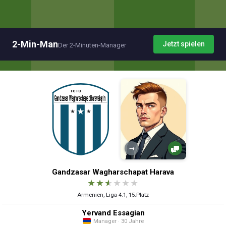
2-Min-Man
Jetzt spielen
Der 2-Minuten-Manager
→
Gandzasar Wagharschapat Harava
★
★
★
★
★
★
Armenien, Liga 4.1, 15.Platz
Yervand Essagian
Manager · 30 Jahre