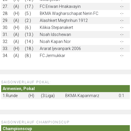
27.
(A)
(17.)
FC Eriwan Hnakavayin
-:-
28.
(H)
(5.)
BKMA Wagharschapat Nerin FC
-:-
29.
(A)
(2.)
Alashkert Meghrihun 1912
-:-
30.
(H)
(6.)
Kilikia Stepanakert
-:-
31.
(A)
(13.)
Noah Idschewan
-:-
32.
(A)
(14.)
Noah Kapan Nor
-:-
33.
(H)
(18.)
Ararat Ijevanpark 2006
-:-
34.
(A)
(8.)
FC Jermukkar
-:-
SAISONVERLAUF POKAL:
Armenien, Pokal
1.Runde
(H)
(3.Liga)
BKMA Kapanmarz
0:1
SAISONVERLAUF CHAMPIONSCUP
Championscup