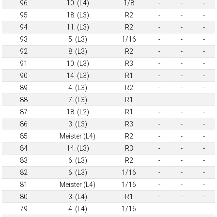
96
10. (L4)
1/8
-
-
-
95
18. (L3)
R2
-
-
-
94
11. (L3)
R2
-
-
-
93
5. (L3)
1/16
-
-
-
92
8. (L3)
R2
-
-
-
91
10. (L3)
R3
-
-
-
90
14. (L3)
R1
-
-
-
89
4. (L3)
R2
-
-
-
88
7. (L3)
R1
-
-
-
87
18. (L2)
R1
-
-
-
86
3. (L3)
R3
-
-
-
85
Meister (L4)
R2
-
-
-
84
14. (L3)
R3
-
-
-
83
6. (L3)
R2
-
-
-
82
6. (L3)
1/16
-
-
-
81
Meister (L4)
1/16
-
-
-
80
3. (L4)
R1
-
-
-
79
4. (L4)
1/16
-
-
-