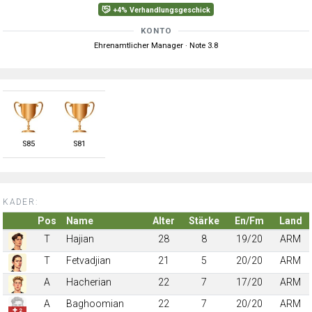
+4% Verhandlungsgeschick
KONTO
Ehrenamtlicher Manager · Note 3.8
S
85
S
81
KADER:
Pos
Name
Alter
Stärke
En/Fm
Land
T
Hajian
28
8
19/20
ARM
T
Fetvadjian
21
5
20/20
ARM
A
Hacherian
22
7
17/20
ARM
A
Baghoomian
22
7
20/20
ARM
✚ 2