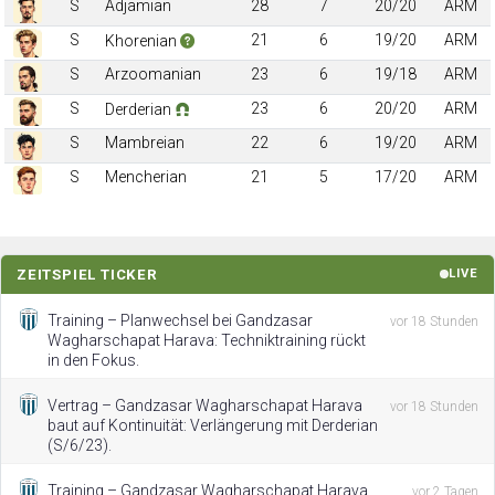
S
Adjamian
28
7
20/20
ARM
S
21
6
19/20
ARM
Khorenian
S
Arzoomanian
23
6
19/18
ARM
S
23
6
20/20
ARM
Derderian
S
Mambreian
22
6
19/20
ARM
S
Mencherian
21
5
17/20
ARM
ZEITSPIEL TICKER
LIVE
Training – Planwechsel bei Gandzasar
vor 18 Stunden
Wagharschapat Harava: Techniktraining rückt
in den Fokus.
Vertrag – Gandzasar Wagharschapat Harava
vor 18 Stunden
baut auf Kontinuität: Verlängerung mit Derderian
(S/6/23).
Training – Gandzasar Wagharschapat Harava
vor 2 Tagen