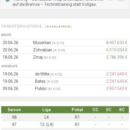
auf die Bremse – Techniktraining statt Vollgas.
TRANSFERHISTORIE:
(AUSKLAPPEN)
KÄUFE
20.06.26
Muserlian
8.407.633 €
(A 3/19)
20.06.26
Zohrabian
6.510.034 €
(A 3/20)
18.06.26
Zmaj
3.786.396 €
(M 5/32)
VERKÄUFE
19.06.26
de Witte
2.241.649 €
(A 4/32)
19.06.26
Bates
2.241.649 €
(A 4/32)
09.06.26
Pulišic
2.957.543 €
(M 4/32)
Saison
Liga
Pokal
CC
EC
KC
98
L4
R1
-
-
-
97
12. (L4)
R1
-
-
-