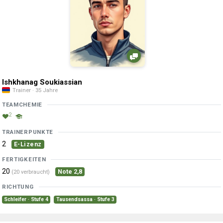
Ishkhanag Soukiassian
Trainer · 35 Jahre
TEAMCHEMIE
2
TRAINERPUNKTE
2
E-Lizenz
FERTIGKEITEN
20
Note 2,8
(20 verbraucht)
RICHTUNG
Schleifer · Stufe 4
Tausendsassa · Stufe 3