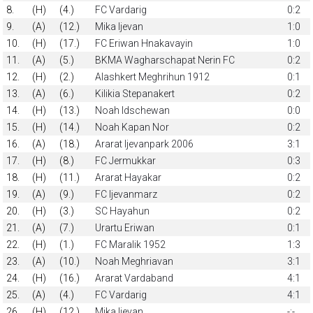
8.
(H)
(4.)
FC Vardarig
0:2
9.
(A)
(12.)
Mika Ijevan
1:0
10.
(H)
(17.)
FC Eriwan Hnakavayin
1:0
11.
(A)
(5.)
BKMA Wagharschapat Nerin FC
0:2
12.
(H)
(2.)
Alashkert Meghrihun 1912
0:1
13.
(A)
(6.)
Kilikia Stepanakert
0:2
14.
(H)
(13.)
Noah Idschewan
0:0
15.
(H)
(14.)
Noah Kapan Nor
0:2
16.
(A)
(18.)
Ararat Ijevanpark 2006
3:1
17.
(H)
(8.)
FC Jermukkar
0:3
18.
(H)
(11.)
Ararat Hayakar
0:2
19.
(A)
(9.)
FC Ijevanmarz
0:2
20.
(H)
(3.)
SC Hayahun
0:2
21.
(A)
(7.)
Urartu Eriwan
0:1
22.
(H)
(1.)
FC Maralik 1952
1:3
23.
(A)
(10.)
Noah Meghriavan
3:1
24.
(H)
(16.)
Ararat Vardaband
4:1
25.
(A)
(4.)
FC Vardarig
4:1
26.
(H)
(12.)
Mika Ijevan
-:-