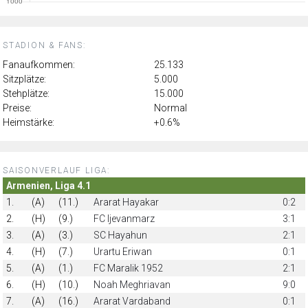
STADION & FANS:
Fanaufkommen:
25.133
Sitzplätze:
5.000
Stehplätze:
15.000
Preise:
Normal
Heimstärke:
+0.6%
SAISONVERLAUF LIGA:
Armenien, Liga 4.1
1.
(A)
(11.)
Ararat Hayakar
0:2
2.
(H)
(9.)
FC Ijevanmarz
3:1
3.
(A)
(3.)
SC Hayahun
2:1
4.
(H)
(7.)
Urartu Eriwan
0:1
5.
(A)
(1.)
FC Maralik 1952
2:1
6.
(H)
(10.)
Noah Meghriavan
9:0
7.
(A)
(16.)
Ararat Vardaband
0:1