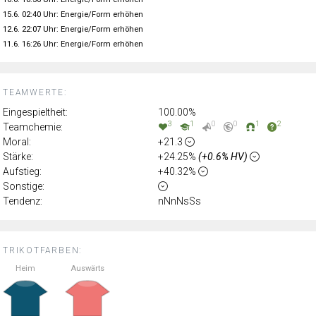
15.6. 02:40 Uhr: Energie/Form erhöhen
12.6. 22:07 Uhr: Energie/Form erhöhen
11.6. 16:26 Uhr: Energie/Form erhöhen
TEAMWERTE:
Eingespieltheit:
100.00%
3
1
0
0
1
2
Teamchemie:
Moral:
+21.3
Stärke:
+24.25%
(+0.6% HV)
Aufstieg:
+40.32%
Sonstige:
Tendenz:
nNnNsSs
TRIKOTFARBEN:
Heim
Auswärts