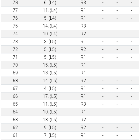
78
6. (L4)
R3
-
-
-
77
11. (L4)
R1
-
-
-
76
5. (L4)
R1
-
-
-
75
14. (L4)
R3
-
-
-
74
10. (L4)
R2
-
-
-
73
3. (L5)
R1
-
-
-
72
5. (L5)
R2
-
-
-
71
5. (L5)
R1
-
-
-
70
15. (L5)
R1
-
-
-
69
13. (L5)
R1
-
-
-
68
14. (L5)
R2
-
-
-
67
4. (L5)
R1
-
-
-
66
17. (L5)
R1
-
-
-
65
11. (L5)
R3
-
-
-
64
10. (L5)
R1
-
-
-
63
13. (L5)
R2
-
-
-
62
9. (L5)
R2
-
-
-
61
7. (L5)
R1
-
-
-