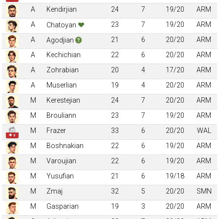
A
Kendirjian
24
7
19/20
ARM
A
23
7
19/20
ARM
Chatoyan
A
21
6
20/20
ARM
Agodjian
A
Kechichian
22
6
20/20
ARM
A
Zohrabian
20
4
17/20
ARM
A
Muserlian
19
4
20/20
ARM
M
Kerestejian
24
7
20/20
ARM
M
Brouliann
23
7
19/20
ARM
M
Frazer
33
6
20/20
WAL
✚ 3
M
Boshnakian
22
6
19/20
ARM
M
Varoujian
22
6
19/20
ARM
M
Yusufian
21
6
19/18
ARM
M
Zmaj
32
5
20/20
SMN
M
Gasparian
19
3
20/20
ARM