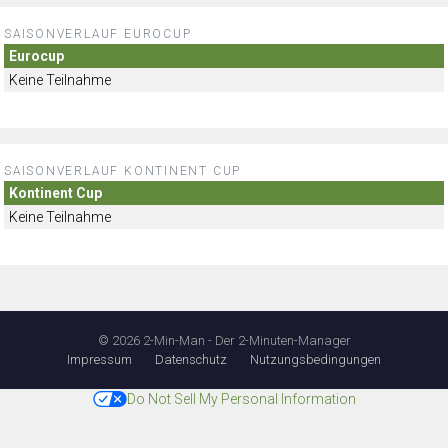
SAISONVERLAUF EUROCUP
Eurocup
Keine Teilnahme
SAISONVERLAUF KONTINENT CUP
Kontinent Cup
Keine Teilnahme
© 2026 2-Min-Man - Der 2-Minuten-Manager
Impressum
Datenschutz
Nutzungsbedingungen
Do Not Sell My Personal Information