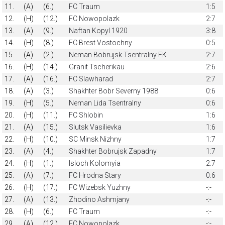
11.
(A)
(6.)
FC Traum
1:5
12.
(H)
(12.)
FC Nowopolazk
2:7
13.
(A)
(9.)
Naftan Kopyl 1920
3:8
14.
(H)
(8.)
FC Brest Vostochny
0:5
15.
(A)
(2.)
Neman Bobrujsk Tsentralny FK
2:7
16.
(H)
(14.)
Granit Tscherikau
2:6
17.
(A)
(16.)
FC Slawharad
2:7
18.
(A)
(3.)
Shakhter Bobr Severny 1988
0:6
19.
(H)
(5.)
Neman Lida Tsentralny
0:6
20.
(H)
(11.)
FC Shlobin
1:6
21.
(A)
(15.)
Slutsk Vasilievka
1:6
22.
(H)
(10.)
SC Minsk Nizhny
1:7
23.
(A)
(4.)
Shakhter Bobrujsk Zapadny
1:7
24.
(H)
(1.)
Isloch Kolomyia
2:7
25.
(A)
(7.)
FC Hrodna Stary
0:6
26.
(H)
(17.)
FC Wizebsk Yuzhny
-:-
27.
(A)
(13.)
Zhodino Ashmjany
-:-
28.
(H)
(6.)
FC Traum
-:-
29.
(A)
(12.)
FC Nowopolazk
-:-