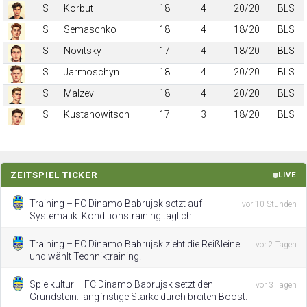
S
Korbut
18
4
20/20
BLS
S
Semaschko
18
4
18/20
BLS
S
Novitsky
17
4
18/20
BLS
S
Jarmoschyn
18
4
20/20
BLS
S
Malzev
18
4
20/20
BLS
S
Kustanowitsch
17
3
18/20
BLS
ZEITSPIEL TICKER
LIVE
Training – FC Dinamo Babrujsk setzt auf
vor 10 Stunden
Systematik: Konditionstraining täglich.
Training – FC Dinamo Babrujsk zieht die Reißleine
vor 2 Tagen
und wählt Techniktraining.
Spielkultur – FC Dinamo Babrujsk setzt den
vor 3 Tagen
Grundstein: langfristige Stärke durch breiten Boost.