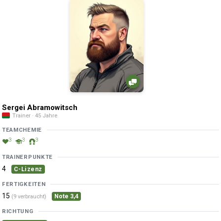
Sergei Abramowitsch
Trainer · 45 Jahre
TEAMCHEMIE
3
3
3
TRAINERPUNKTE
4
C-Lizenz
FERTIGKEITEN
15
Note 3,4
(9 verbraucht)
RICHTUNG