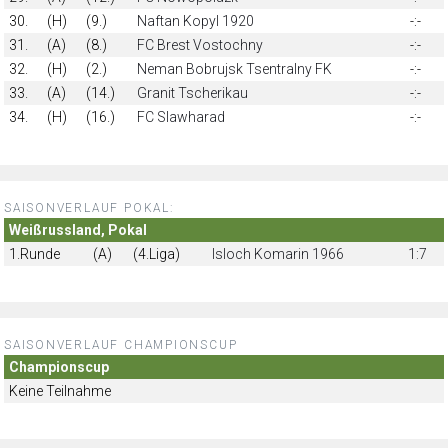
30.
(H)
(9.)
Naftan Kopyl 1920
-:-
31.
(A)
(8.)
FC Brest Vostochny
-:-
32.
(H)
(2.)
Neman Bobrujsk Tsentralny FK
-:-
33.
(A)
(14.)
Granit Tscherikau
-:-
34.
(H)
(16.)
FC Slawharad
-:-
SAISONVERLAUF POKAL:
Weißrussland, Pokal
1.Runde
(A)
(4.Liga)
Isloch Komarin 1966
1:7
SAISONVERLAUF CHAMPIONSCUP
Championscup
Keine Teilnahme