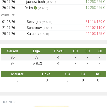
26.07.26
Ljachowitsch
19.253.556 €
(M 4/18)
26.07.26
19.253.556 €
Deiko
(M 4/18)
VERKÄUFE
01.08.26
Seleznjov
31.116.159 €
(M 4/18)
21.07.26
Schevnov
24.102.110 €
(S 4/18)
20.07.26
Kutuzov
24.103.165 €
(S 4/18)
Saison
Liga
Pokal
CC
EC
KC
98
L3
R1
-
-
-
97
18. (L2)
R1
-
-
-
Meister
Pokal
CC
EC
KC
0
0
0
0
0
TRAINER: