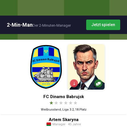
2-Min-Man
Jetzt spielen
Der 2-Minuten-Manager
↓
FC Dinamo Babrujsk
★
★
★
★
★
★
Weißrussland, Liga 3.2, 18.Platz
Artem Skaryna
Manager · 45 Jahre