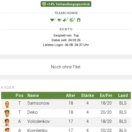
+14% Verhandlungsgeschick
TEAMCHEMIE
2
3
4
KONTO
Gespielt von: Top
Dabei seit: 24.03.26
Letztes Login: 06.08. 04:37 Uhr
Noch ohne Titel.
KADER:
Pos
Name
Alter
Stärke
En/Fm
Land
T
Samsonow
18
4
18/20
BLS
T
Deiko
18
4
20/20
BLS
A
Volodenkov
17
4
18/20
BLS
A
Komilenko
17
4
20/20
BLS