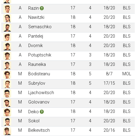
A
17
4
18/20
BLS
Razin
A
Nawitzki
18
4
20/20
BLS
A
Semaschko
18
4
18/20
BLS
A
Pantelej
17
4
20/20
BLS
A
Dvornik
18
4
20/20
BLS
A
Potuptschik
17
3
18/20
BLS
A
Rauneika
17
3
18/20
BLS
M
Bodisteanu
18
5
8/7
MOL
M
Subrylov
18
5
17/15
BLS
M
Ljachowitsch
18
4
20/20
BLS
M
Golovanov
17
4
18/20
BLS
M
18
4
18/20
BLS
Deiko
M
Sokol
17
4
20/20
BLS
M
Belkevitsch
17
4
20/16
BLS