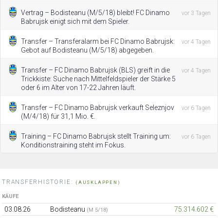
Vertrag – Bodisteanu (M/5/18) bleibt! FC Dinamo
vor 3 Tagen
Babrujsk einigt sich mit dem Spieler.
Transfer – Transferalarm bei FC Dinamo Babrujsk:
vor 4 Tagen
Gebot auf Bodisteanu (M/5/18) abgegeben.
Transfer – FC Dinamo Babrujsk (BLS) greift in die
vor 4 Tagen
Trickkiste: Suche nach Mittelfeldspieler der Stärke 5
oder 6 im Alter von 17-22 Jahren läuft.
Transfer – FC Dinamo Babrujsk verkauft Seleznjov
vor 6 Tagen
(M/4/18) für 31,1 Mio. €.
Training – FC Dinamo Babrujsk stellt Training um:
vor 6 Tagen
Konditionstraining steht im Fokus.
TRANSFERHISTORIE:
(AUSKLAPPEN)
KÄUFE
03.08.26
Bodisteanu
75.314.602 €
(M 5/18)