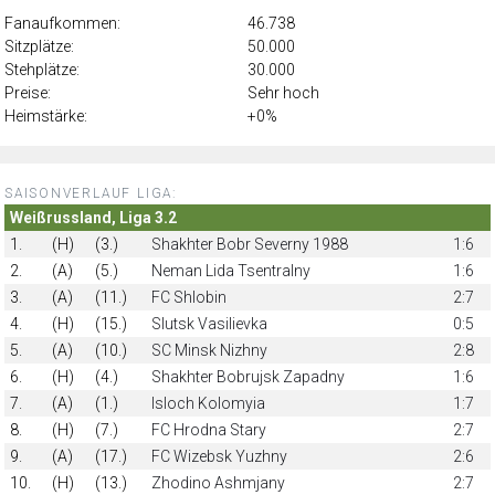
Fanaufkommen:
46.738
Sitzplätze:
50.000
Stehplätze:
30.000
Preise:
Sehr hoch
Heimstärke:
+0%
SAISONVERLAUF LIGA:
Weißrussland, Liga 3.2
1.
(H)
(3.)
Shakhter Bobr Severny 1988
1:6
2.
(A)
(5.)
Neman Lida Tsentralny
1:6
3.
(A)
(11.)
FC Shlobin
2:7
4.
(H)
(15.)
Slutsk Vasilievka
0:5
5.
(A)
(10.)
SC Minsk Nizhny
2:8
6.
(H)
(4.)
Shakhter Bobrujsk Zapadny
1:6
7.
(A)
(1.)
Isloch Kolomyia
1:7
8.
(H)
(7.)
FC Hrodna Stary
2:7
9.
(A)
(17.)
FC Wizebsk Yuzhny
2:6
10.
(H)
(13.)
Zhodino Ashmjany
2:7