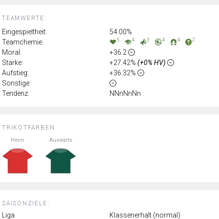
TEAMWERTE:
Eingespieltheit:
54.00%
5
4
3
4
4
2
Teamchemie:
Moral:
+36.2
Stärke:
+27.42%
(+0% HV)
Aufstieg:
+36.32%
Sonstige:
Tendenz:
NNnNnNn
TRIKOTFARBEN:
Heim
Auswärts
SAISONZIELE:
Liga
Klassenerhalt (normal)