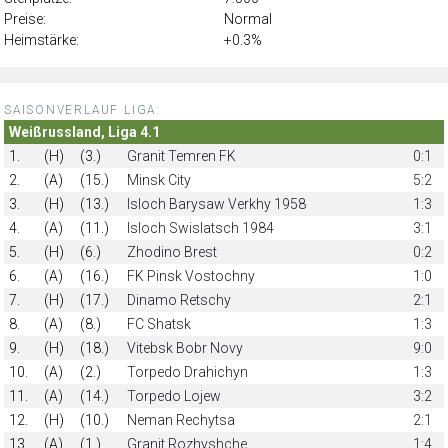
Preise:
Normal
Heimstärke:
+0.3%
SAISONVERLAUF LIGA:
Weißrussland, Liga 4.1
1.
(H)
(3.)
Granit Temren FK
0:1
2.
(A)
(15.)
Minsk City
5:2
3.
(H)
(13.)
Isloch Barysaw Verkhy 1958
1:3
4.
(A)
(11.)
Isloch Swislatsch 1984
3:1
5.
(H)
(6.)
Zhodino Brest
0:2
6.
(A)
(16.)
FK Pinsk Vostochny
1:0
7.
(H)
(17.)
Dinamo Retschy
2:1
8.
(A)
(8.)
FC Shatsk
1:3
9.
(H)
(18.)
Vitebsk Bobr Novy
9:0
10.
(A)
(2.)
Torpedo Drahichyn
1:3
11.
(A)
(14.)
Torpedo Lojew
3:2
12.
(H)
(10.)
Neman Rechytsа
2:1
13.
(A)
(1.)
Granit Rozhyshche
1:4