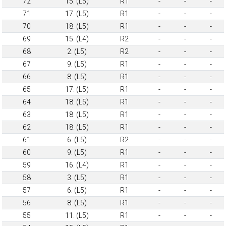
72
15. (L5)
R1
-
-
-
71
17. (L5)
R1
-
-
-
70
18. (L5)
R1
-
-
-
69
15. (L4)
R2
-
-
-
68
2. (L5)
R2
-
-
-
67
9. (L5)
R1
-
-
-
66
8. (L5)
R1
-
-
-
65
17. (L5)
R1
-
-
-
64
18. (L5)
R1
-
-
-
63
18. (L5)
R1
-
-
-
62
18. (L5)
R1
-
-
-
61
6. (L5)
R2
-
-
-
60
9. (L5)
R1
-
-
-
59
16. (L4)
R1
-
-
-
58
3. (L5)
R1
-
-
-
57
6. (L5)
R1
-
-
-
56
8. (L5)
R1
-
-
-
55
11. (L5)
R1
-
-
-