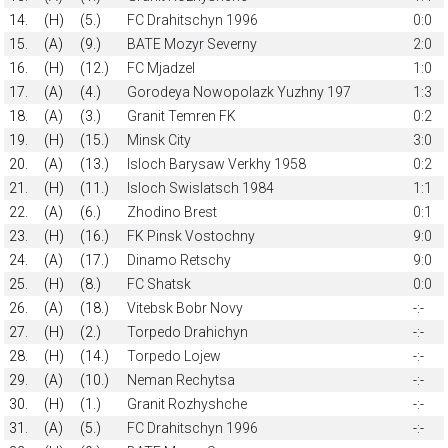
14.
(H)
(5.)
FC Drahitschyn 1996
0:0
15.
(A)
(9.)
BATE Mozyr Severny
2:0
16.
(H)
(12.)
FC Mjadzel
1:0
17.
(A)
(4.)
Gorodeya Nowopolazk Yuzhny 197
1:3
18.
(A)
(3.)
Granit Temren FK
0:2
19.
(H)
(15.)
Minsk City
3:0
20.
(A)
(13.)
Isloch Barysaw Verkhy 1958
0:2
21.
(H)
(11.)
Isloch Swislatsch 1984
1:1
22.
(A)
(6.)
Zhodino Brest
0:1
23.
(H)
(16.)
FK Pinsk Vostochny
9:0
24.
(A)
(17.)
Dinamo Retschy
9:0
25.
(H)
(8.)
FC Shatsk
0:0
26.
(A)
(18.)
Vitebsk Bobr Novy
-:-
27.
(H)
(2.)
Torpedo Drahichyn
-:-
28.
(H)
(14.)
Torpedo Lojew
-:-
29.
(A)
(10.)
Neman Rechytsа
-:-
30.
(H)
(1.)
Granit Rozhyshche
-:-
31.
(A)
(5.)
FC Drahitschyn 1996
-:-