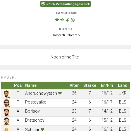
+7.5% Verhandlungsgeschick
TEAMCHEMIE
KONTO
Halbprofi · Note 2.5
Noch ohne Titel.
KADER:
Pos
Name
Alter
Stärke
En/Fm
Land
T
26
7
16/12
UKR
Andruchowytsch
T
Postoyalko
24
6
16/17
BLS
A
Borisov
23
7
14/12
BLS
A
Dratschov
24
6
15/12
BLS
A
24
6
16/12
BLS
Schigar