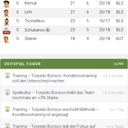
S
Klimuk
21
6
20/18
BLS
S
Linh
21
6
20/18
BLS
S
Tschertkov
23
5
16/17
BLS
S
23
5
20/18
BLS
Schukanov
✚ 6
S
Steiner
18
4
20/18
AUT
ZEITSPIEL TICKER
LIVE
Training – Torpedo Borisov: Konditionstraining
vor 6 Stunden
soll den Unterschied machen.
Spielkultur – Torpedo Borisov treibt das Team
vor 6 Stunden
nochmals an: +3% Stärke.
Training – Torpedo Borisov wechselt Methode –
vor 1 Tag
Konditionstraining ist angesagt.
Training – Torpedo Borisov legt den Fokus auf
vor 2 Tagen