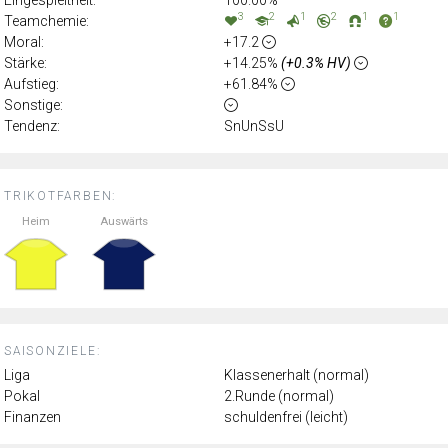
3
2
1
2
1
1
Teamchemie:
Moral:
+17.2
Stärke:
+14.25%
(+0.3% HV)
Aufstieg:
+61.84%
Sonstige:
Tendenz:
SnUnSsU
TRIKOTFARBEN:
Heim
Auswärts
SAISONZIELE:
Liga
Klassenerhalt (normal)
Pokal
2.Runde (normal)
Finanzen
schuldenfrei (leicht)