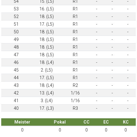
54
15. (L5)
R1
-
-
-
53
16. (L5)
R1
-
-
-
52
18. (L5)
R1
-
-
-
51
17. (L5)
R1
-
-
-
50
18. (L5)
R1
-
-
-
49
18. (L5)
R1
-
-
-
48
18. (L5)
R1
-
-
-
47
18. (L5)
R1
-
-
-
46
18. (L4)
R1
-
-
-
45
2. (L5)
R1
-
-
-
44
17. (L5)
R1
-
-
-
43
18. (L4)
R2
-
-
-
42
13. (L4)
1/16
-
-
-
41
3. (L4)
1/16
-
-
-
40
17. (L3)
R3
-
-
-
Meister
Pokal
CC
EC
KC
0
0
0
0
0