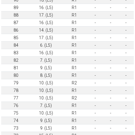
90
18. (L5)
R1
-
-
-
89
16. (L5)
R1
-
-
-
88
17. (L5)
R1
-
-
-
87
16. (L5)
R1
-
-
-
86
14. (L5)
R1
-
-
-
85
17. (L5)
R1
-
-
-
84
6. (L5)
R1
-
-
-
83
16. (L5)
R1
-
-
-
82
7. (L5)
R1
-
-
-
81
9. (L5)
R1
-
-
-
80
8. (L5)
R1
-
-
-
79
10. (L5)
R2
-
-
-
78
10. (L5)
R1
-
-
-
77
10. (L5)
R2
-
-
-
76
7. (L5)
R1
-
-
-
75
10. (L5)
R1
-
-
-
74
9. (L5)
R1
-
-
-
73
9. (L5)
R1
-
-
-