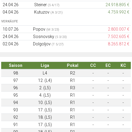
24.04.26
Steiner
24.918.895 €
(S 4/17)
04.04.26
Kutuzov
4.759.992 €
(A 3/21)
VERKÄUFE
10.07.26
Popov
2.800.007 €
(M 3/23)
24.04.26
Sosnovsky
7.502.605 €
(S 3/20)
02.04.26
Dolgoljov
8.265.812 €
(T 5/27)
Saison
Liga
Pokal
CC
EC
KC
98
L4
R2
-
-
-
97
12. (L4)
R1
-
-
-
96
2. (L5)
R3
-
-
-
95
4. (L5)
R1
-
-
-
94
10. (L5)
R1
-
-
-
93
17. (L5)
R1
-
-
-
92
18. (L5)
R1
-
-
-
91
17. (L5)
R1
-
-
-