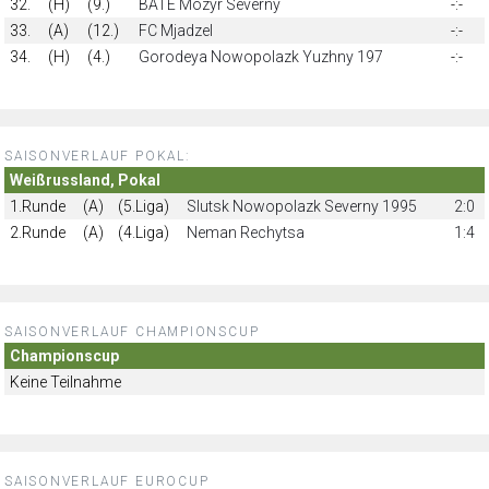
32.
(H)
(9.)
BATE Mozyr Severny
-:-
33.
(A)
(12.)
FC Mjadzel
-:-
34.
(H)
(4.)
Gorodeya Nowopolazk Yuzhny 197
-:-
SAISONVERLAUF POKAL:
Weißrussland, Pokal
1.Runde
(A)
(5.Liga)
Slutsk Nowopolazk Severny 1995
2:0
2.Runde
(A)
(4.Liga)
Neman Rechytsа
1:4
SAISONVERLAUF CHAMPIONSCUP
Championscup
Keine Teilnahme
SAISONVERLAUF EUROCUP