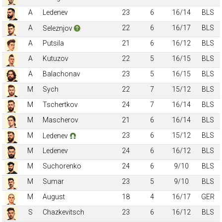
A
Ledenev
23
6
16/14
BLS
A
22
6
16/17
BLS
Seleznjov
A
Putsila
21
6
16/12
BLS
A
Kutuzov
22
5
16/15
BLS
A
Balachonav
23
5
16/15
BLS
M
Sych
22
7
15/12
BLS
M
Tschertkov
24
7
16/14
BLS
M
Mascherov
21
6
16/14
BLS
M
23
6
15/12
BLS
Ledenev
M
Ledenev
24
6
16/12
BLS
M
Suchorenko
24
6
9/10
BLS
M
Sumar
23
5
9/10
BLS
M
August
18
4
16/17
GER
S
Chazkevitsch
23
6
16/12
BLS