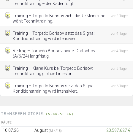
Techniktraining – der Kader folgt.
Training – Torpedo Borisov zieht die Reißleine und
vor 3 Tagen
wählt Techniktraining.
Training – Torpedo Borisov setzt das Signal:
vor 4 Tagen
Konditionstraining wird intensiviert.
Vertrag – Torpedo Borisov bindet Dratschov
vor 4 Tagen
(A/6/24) langfristig.
Training – Klarer Kurs bei Torpedo Borisov:
vor 5 Tagen
Techniktraining gibt die Linie vor.
Training – Torpedo Borisov setzt das Signal:
vor 6 Tagen
Konditionstraining wird intensiviert.
TRANSFERHISTORIE:
(AUSKLAPPEN)
KÄUFE
10.07.26
August
20.597.627 €
(M 4/18)