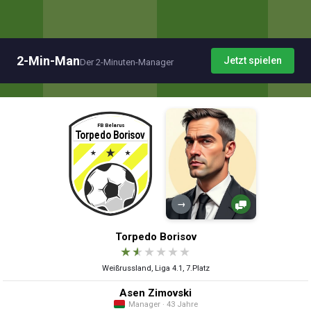
2-Min-Man
Jetzt spielen
Der 2-Minuten-Manager
→
Torpedo Borisov
★
★
★
★
★
★
Weißrussland, Liga 4.1, 7.Platz
Asen Zimovski
Manager · 43 Jahre