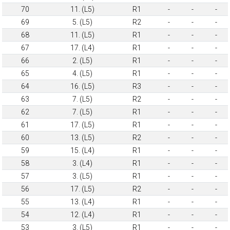
70
11. (L5)
R1
-
-
-
69
5. (L5)
R2
-
-
-
68
11. (L5)
R1
-
-
-
67
17. (L4)
R1
-
-
-
66
2. (L5)
R1
-
-
-
65
4. (L5)
R1
-
-
-
64
16. (L5)
R3
-
-
-
63
7. (L5)
R2
-
-
-
62
7. (L5)
R1
-
-
-
61
17. (L5)
R1
-
-
-
60
13. (L5)
R2
-
-
-
59
15. (L4)
R1
-
-
-
58
3. (L4)
R1
-
-
-
57
3. (L5)
R1
-
-
-
56
17. (L5)
R2
-
-
-
55
13. (L4)
R1
-
-
-
54
12. (L4)
R1
-
-
-
53
3. (L5)
R1
-
-
-