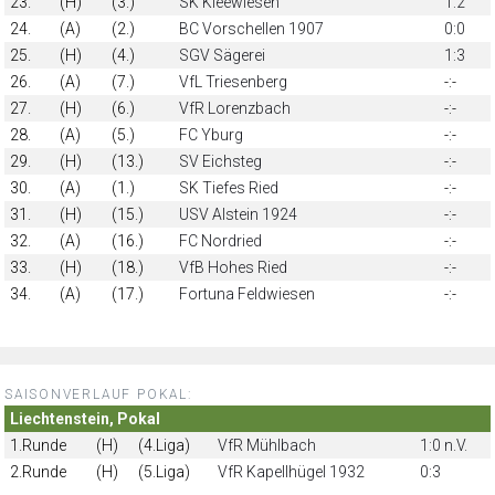
23.
(H)
(3.)
SK Kleewiesen
1:2
24.
(A)
(2.)
BC Vorschellen 1907
0:0
25.
(H)
(4.)
SGV Sägerei
1:3
26.
(A)
(7.)
VfL Triesenberg
-:-
27.
(H)
(6.)
VfR Lorenzbach
-:-
28.
(A)
(5.)
FC Yburg
-:-
29.
(H)
(13.)
SV Eichsteg
-:-
30.
(A)
(1.)
SK Tiefes Ried
-:-
31.
(H)
(15.)
USV Alstein 1924
-:-
32.
(A)
(16.)
FC Nordried
-:-
33.
(H)
(18.)
VfB Hohes Ried
-:-
34.
(A)
(17.)
Fortuna Feldwiesen
-:-
SAISONVERLAUF POKAL:
Liechtenstein, Pokal
1.Runde
(H)
(4.Liga)
VfR Mühlbach
1:0 n.V.
2.Runde
(H)
(5.Liga)
VfR Kapellhügel 1932
0:3