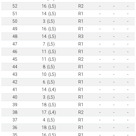
52
16. (L5)
R2
-
-
-
51
14. (L5)
R1
-
-
-
50
3. (L5)
R1
-
-
-
49
16. (L5)
R1
-
-
-
48
14. (L5)
R3
-
-
-
47
7. (L5)
R1
-
-
-
46
11. (L5)
R1
-
-
-
45
11. (L5)
R2
-
-
-
44
8. (L5)
R1
-
-
-
43
10. (L5)
R1
-
-
-
42
6. (L5)
R1
-
-
-
41
14. (L4)
R1
-
-
-
40
3. (L5)
R1
-
-
-
39
18. (L5)
R1
-
-
-
38
17. (L4)
R2
-
-
-
37
4. (L5)
R1
-
-
-
36
18. (L5)
R1
-
-
-
35
16. (L5)
R1
-
-
-