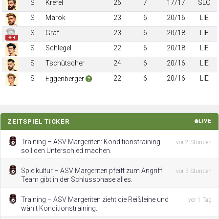
S
Krefel
26
7
17/17
SLO
S
Marok
23
6
20/16
LIE
S
Graf
23
6
20/18
LIE
✚ 4
S
Schlegel
22
6
20/18
LIE
S
Tschütscher
24
6
20/16
LIE
S
22
6
20/16
LIE
Eggenberger
ZEITSPIEL TICKER
LIVE
Training – ASV Margeriten: Konditionstraining
vor 2 Stunden
soll den Unterschied machen.
Spielkultur – ASV Margeriten pfeift zum Angriff:
vor 3 Stunden
Team gibt in der Schlussphase alles.
Training – ASV Margeriten zieht die Reißleine und
vor 1 Tag
wählt Konditionstraining.