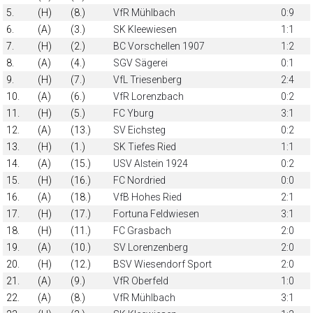
5.
(H)
(8.)
VfR Mühlbach
0:9
6.
(A)
(3.)
SK Kleewiesen
1:1
7.
(H)
(2.)
BC Vorschellen 1907
1:2
8.
(A)
(4.)
SGV Sägerei
0:1
9.
(H)
(7.)
VfL Triesenberg
2:4
10.
(A)
(6.)
VfR Lorenzbach
0:2
11.
(H)
(5.)
FC Yburg
3:1
12.
(A)
(13.)
SV Eichsteg
0:2
13.
(H)
(1.)
SK Tiefes Ried
1:1
14.
(A)
(15.)
USV Alstein 1924
0:2
15.
(H)
(16.)
FC Nordried
0:0
16.
(A)
(18.)
VfB Hohes Ried
2:1
17.
(H)
(17.)
Fortuna Feldwiesen
3:1
18.
(H)
(11.)
FC Grasbach
2:0
19.
(A)
(10.)
SV Lorenzenberg
2:0
20.
(H)
(12.)
BSV Wiesendorf Sport
2:0
21.
(A)
(9.)
VfR Oberfeld
1:0
22.
(A)
(8.)
VfR Mühlbach
3:1