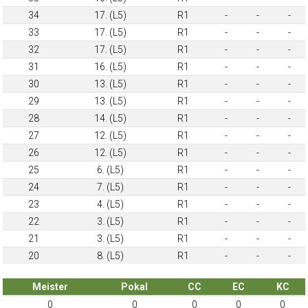
34
17. (L5)
R1
-
-
-
33
17. (L5)
R1
-
-
-
32
17. (L5)
R1
-
-
-
31
16. (L5)
R1
-
-
-
30
13. (L5)
R1
-
-
-
29
13. (L5)
R1
-
-
-
28
14. (L5)
R1
-
-
-
27
12. (L5)
R1
-
-
-
26
12. (L5)
R1
-
-
-
25
6. (L5)
R1
-
-
-
24
7. (L5)
R1
-
-
-
23
4. (L5)
R1
-
-
-
22
3. (L5)
R1
-
-
-
21
3. (L5)
R1
-
-
-
20
8. (L5)
R1
-
-
-
Meister
Pokal
CC
EC
KC
0
0
0
0
0