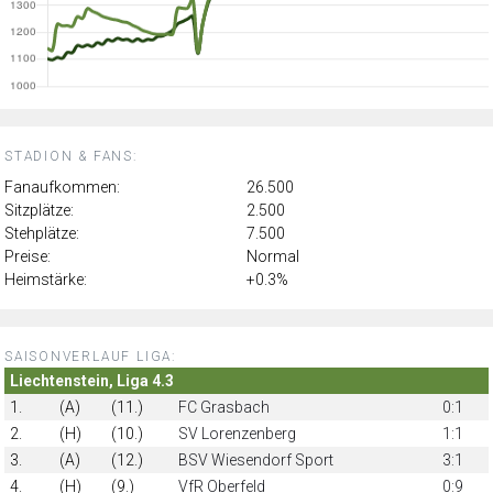
STADION & FANS:
Fanaufkommen:
26.500
Sitzplätze:
2.500
Stehplätze:
7.500
Preise:
Normal
Heimstärke:
+0.3%
SAISONVERLAUF LIGA:
Liechtenstein, Liga 4.3
1.
(A)
(11.)
FC Grasbach
0:1
2.
(H)
(10.)
SV Lorenzenberg
1:1
3.
(A)
(12.)
BSV Wiesendorf Sport
3:1
4.
(H)
(9.)
VfR Oberfeld
0:9