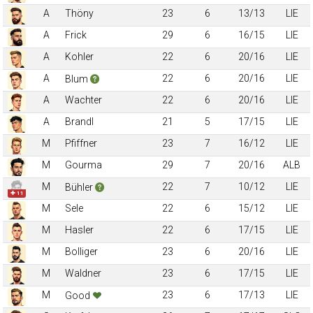
A
Thöny
23
6
13/13
LIE
A
Frick
29
6
16/15
LIE
A
Kohler
22
6
20/16
LIE
A
22
6
20/16
LIE
Blum
A
Wachter
22
6
20/16
LIE
A
Brandl
21
5
17/15
LIE
M
Pfiffner
23
7
16/12
LIE
M
Gourma
29
7
20/16
ALB
M
22
7
10/12
LIE
Bühler
✚ 11
M
Sele
22
6
15/12
LIE
M
Hasler
22
6
17/15
LIE
M
Bolliger
23
6
20/16
LIE
M
Waldner
23
6
17/15
LIE
M
23
6
17/13
LIE
Good