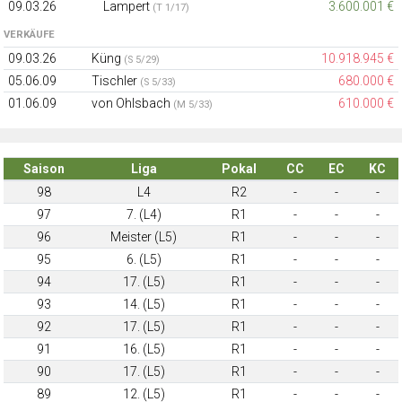
09.03.26
Lampert
3.600.001 €
(T 1/17)
VERKÄUFE
09.03.26
Küng
10.918.945 €
(S 5/29)
05.06.09
Tischler
680.000 €
(S 5/33)
01.06.09
von Ohlsbach
610.000 €
(M 5/33)
Saison
Liga
Pokal
CC
EC
KC
98
L4
R2
-
-
-
97
7. (L4)
R1
-
-
-
96
Meister (L5)
R1
-
-
-
95
6. (L5)
R1
-
-
-
94
17. (L5)
R1
-
-
-
93
14. (L5)
R1
-
-
-
92
17. (L5)
R1
-
-
-
91
16. (L5)
R1
-
-
-
90
17. (L5)
R1
-
-
-
89
12. (L5)
R1
-
-
-