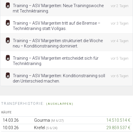
Training – ASV Margeriten: Neue Trainingswoche
vor 2 Tagen
mit Techniktraining.
Training – ASV Margeriten tritt auf die Bremse –
vor 3 Tagen
Techniktraining statt Vollgas.
Training – ASV Margeriten strukturiert die Woche
vor 4 Tagen
neu – Konditionstraining dominiert.
Training – ASV Margeriten entscheidet sich für
vor 5 Tagen
Techniktraining.
Training – ASV Margeriten: Konditionstraining soll
vor 6 Tagen
den Unterschied machen.
TRANSFERHISTORIE:
(AUSKLAPPEN)
KÄUFE
14.03.26
Gourma
14.510.514 €
(M 6/27)
10.03.26
Krefel
29.859.537 €
(S 6/24)