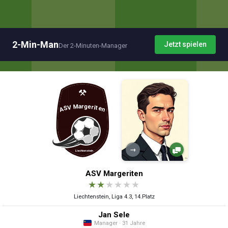
2-Min-Man
Jetzt spielen
Der 2-Minuten-Manager
→
ASV Margeriten
★
★
★
★
★
★
Liechtenstein, Liga 4.3, 14.Platz
Jan Sele
Manager · 31 Jahre