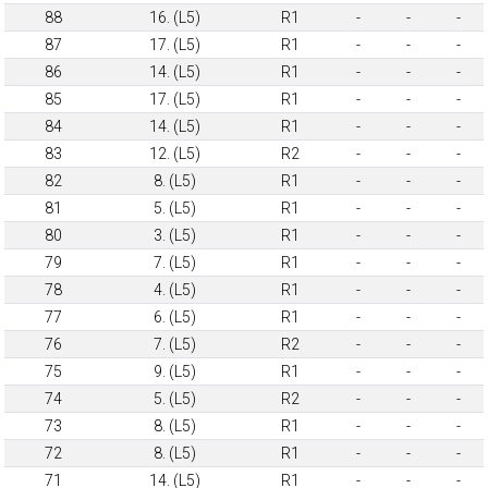
88
16. (L5)
R1
-
-
-
87
17. (L5)
R1
-
-
-
86
14. (L5)
R1
-
-
-
85
17. (L5)
R1
-
-
-
84
14. (L5)
R1
-
-
-
83
12. (L5)
R2
-
-
-
82
8. (L5)
R1
-
-
-
81
5. (L5)
R1
-
-
-
80
3. (L5)
R1
-
-
-
79
7. (L5)
R1
-
-
-
78
4. (L5)
R1
-
-
-
77
6. (L5)
R1
-
-
-
76
7. (L5)
R2
-
-
-
75
9. (L5)
R1
-
-
-
74
5. (L5)
R2
-
-
-
73
8. (L5)
R1
-
-
-
72
8. (L5)
R1
-
-
-
71
14. (L5)
R1
-
-
-