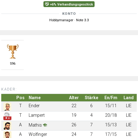
+6% Verhandlungsgeschick
KONTO
Hobbymanager · Note 3.3
S
96
KADER:
Pos
Name
Alter
Stärke
En/Fm
Land
T
Ender
22
6
15/11
LIE
T
Lampert
19
4
20/18
LIE
✚ 6
A
26
7
15/13
LIE
Mathis
A
Wolfinger
24
7
17/15
LIE