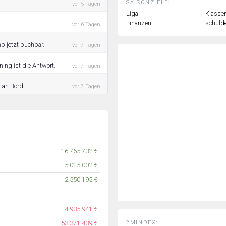
SAISONZIELE:
vor 5 Tagen
Liga
Klassen
Finanzen
schulde
vor 6 Tagen
ab jetzt buchbar.
vor 7 Tagen
ning ist die Antwort.
vor 7 Tagen
t an Bord.
vor 7 Tagen
16.765.732 €
5.015.002 €
2.550.195 €
4.935.941 €
2MINDEX:
53.371.439 €