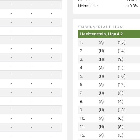
-
-
-
Heimstärke:
+0.3%
-
-
-
-
-
-
SAISONVERLAUF LIGA:
-
-
-
Liechtenstein, Liga 4.2
-
-
-
1.
(A)
(15.)
-
-
-
2.
(H)
(14.)
-
-
-
3.
(H)
(9.)
-
-
-
4.
(A)
(1.)
-
-
-
5.
(H)
(16.)
-
-
-
6.
(A)
(17.)
-
-
-
7.
(H)
(3.)
-
-
-
8.
(A)
(4.)
9.
(H)
(13.)
-
-
-
10.
(A)
(6.)
-
-
-
11.
(H)
(8.)
-
-
-
12.
(A)
(5.)
-
-
-