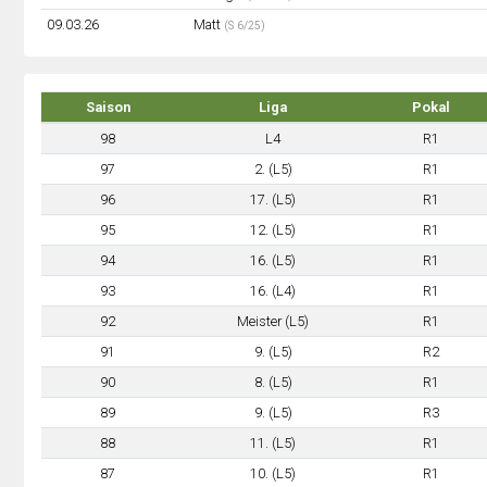
09.03.26
Matt
(S 6/25)
Saison
Liga
Pokal
98
L4
R1
97
2. (L5)
R1
96
17. (L5)
R1
95
12. (L5)
R1
94
16. (L5)
R1
93
16. (L4)
R1
92
Meister (L5)
R1
91
9. (L5)
R2
90
8. (L5)
R1
89
9. (L5)
R3
88
11. (L5)
R1
87
10. (L5)
R1