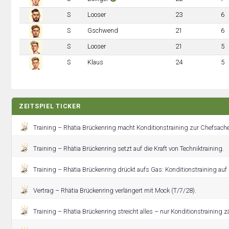
S
Looser
23
6
S
Gschwend
21
6
S
Looser
21
5
S
Klaus
24
5
ZEITSPIEL TICKER
Training – Rhätia Brückenring macht Konditionstraining zur Chefsache
Training – Rhätia Brückenring setzt auf die Kraft von Techniktraining.
Training – Rhätia Brückenring drückt aufs Gas: Konditionstraining au
Vertrag – Rhätia Brückenring verlängert mit Mock (T/7/28).
Training – Rhätia Brückenring streicht alles – nur Konditionstraining zäh