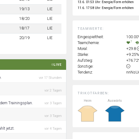
13.6. 01:53 Uhr: Energie/Form erhöhen
11.6. 17:58 Uhr: Energie/Form erhöhen
19/13
LIE
18/20
LIE
18/17
LIE
TEAMWERTE:
Eingespieltheit:
100.0
20/19
LIE
7
Teamchemie:
Moral:
+29.8
Stärke:
+9.25
Aufstieg:
+76.7
LIVE
Sonstige:
Tendenz:
nnNsU
.
vor 17 Stunden
vor 2 Tagen
TRIKOTFARBEN:
Heim
Auswärts
f dem Trainingsplan.
vor 3 Tagen
vor 3 Tagen
lt jetzt.
vor 4 Tagen