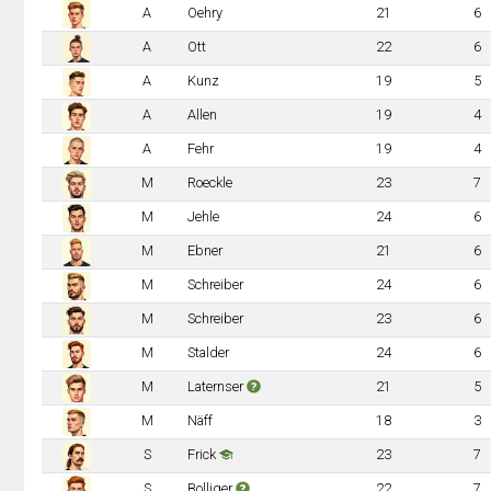
A
Oehry
21
6
A
Ott
22
6
A
Kunz
19
5
A
Allen
19
4
A
Fehr
19
4
M
Roeckle
23
7
M
Jehle
24
6
M
Ebner
21
6
M
Schreiber
24
6
M
Schreiber
23
6
M
Stalder
24
6
M
Laternser
21
5
M
Näff
18
3
S
Frick
23
7
S
Bolliger
22
7