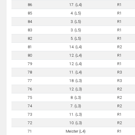
86
17. (L4)
R1
85
4. (L5)
R1
84
3. (L5)
R1
83
3. (L5)
R1
82
5. (L5)
R1
81
14. (L4)
R2
80
12. (L4)
R1
79
12. (L4)
R1
78
11. (L4)
R3
77
18. (L3)
R3
76
12. (L3)
R2
75
8. (L3)
R2
74
7. (L3)
R2
73
11. (L3)
R1
72
10. (L3)
R2
71
Meister (L4)
R1