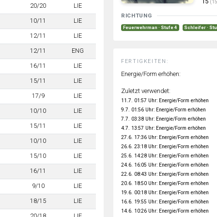
15
(15
20/20
LIE
RICHTUNG
10/11
LIE
Feuerwehrman · Stufe 4
Schleifer · St
12/11
LIE
12/11
ENG
FERTIGKEITEN:
16/11
LIE
Energie/Form erhöhen:
15/11
LIE
Zuletzt verwendet:
17/9
LIE
11.7. 01:57 Uhr: Energie/Form erhöhen
9.7. 01:56 Uhr: Energie/Form erhöhen
10/10
LIE
7.7. 03:38 Uhr: Energie/Form erhöhen
15/11
LIE
4.7. 13:57 Uhr: Energie/Form erhöhen
27.6. 17:36 Uhr: Energie/Form erhöhen
10/10
LIE
26.6. 23:18 Uhr: Energie/Form erhöhen
15/10
LIE
25.6. 14:28 Uhr: Energie/Form erhöhen
24.6. 16:05 Uhr: Energie/Form erhöhen
16/11
LIE
22.6. 08:43 Uhr: Energie/Form erhöhen
20.6. 18:50 Uhr: Energie/Form erhöhen
9/10
LIE
19.6. 00:18 Uhr: Energie/Form erhöhen
18/15
LIE
16.6. 19:55 Uhr: Energie/Form erhöhen
14.6. 10:26 Uhr: Energie/Form erhöhen
20/18
LIE