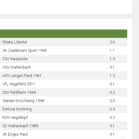
Rhätia Liliental
2:0
SK Quellenrain Sport 1990
1:1
TSV Masescha
1:3
ASV Krattenbach
3:1
ASV Langes Ried 1961
1:2
VfL Hegelfeld 2011
0:1
SSV Feldheim 1944
0:2
Wacker Kirschberg 1948
2:0
Fortuna Kirchring
0:3
RSV Hegelkopf
0:2
SC Krähenbach 1989
3:1
SK Enges Ried
3:1