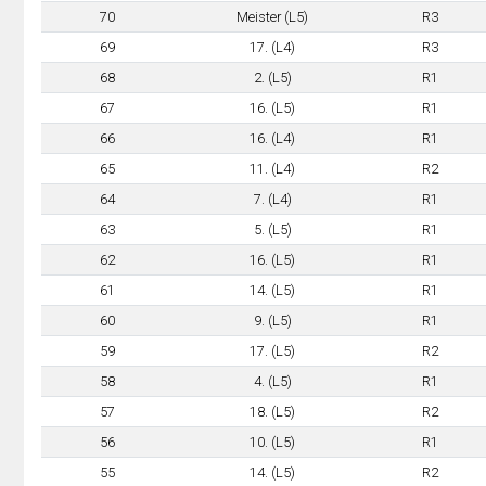
70
Meister (L5)
R3
69
17. (L4)
R3
68
2. (L5)
R1
67
16. (L5)
R1
66
16. (L4)
R1
65
11. (L4)
R2
64
7. (L4)
R1
63
5. (L5)
R1
62
16. (L5)
R1
61
14. (L5)
R1
60
9. (L5)
R1
59
17. (L5)
R2
58
4. (L5)
R1
57
18. (L5)
R2
56
10. (L5)
R1
55
14. (L5)
R2