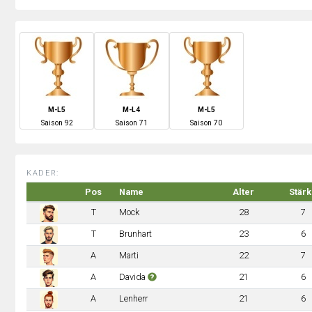
M-L5
M-L4
M-L5
S
aison
92
S
aison
71
S
aison
70
KADER:
Pos
Name
Alter
Stär
T
Mock
28
7
T
Brunhart
23
6
A
Marti
22
7
A
Davida
21
6
A
Lenherr
21
6