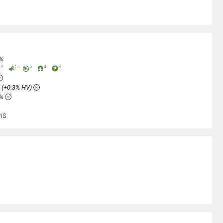
0%
2
5
5
4
3
%
(+0.3% HV)
2%
nS