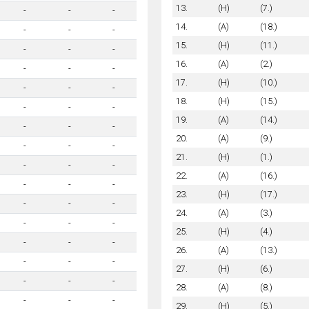
13.
(H)
(7.)
-
-
-
14.
(A)
(18.)
-
-
-
15.
(H)
(11.)
-
-
-
16.
(A)
(2.)
-
-
-
17.
(H)
(10.)
-
-
-
18.
(H)
(15.)
-
-
-
19.
(A)
(14.)
-
-
-
20.
(A)
(9.)
-
-
-
21.
(H)
(1.)
-
-
-
22.
(A)
(16.)
-
-
-
23.
(H)
(17.)
-
-
-
24.
(A)
(3.)
-
-
-
25.
(H)
(4.)
-
-
-
26.
(A)
(13.)
-
-
-
27.
(H)
(6.)
-
-
-
28.
(A)
(8.)
-
-
-
29.
(H)
(5.)