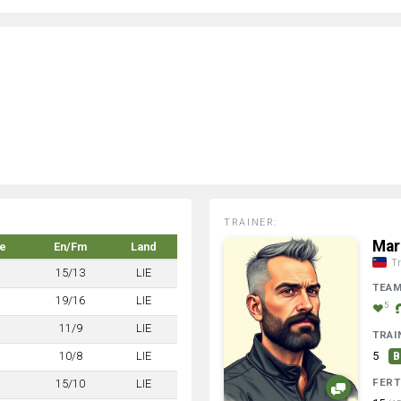
TRAINER:
Mar
ke
En/Fm
Land
Tr
15/13
LIE
TEA
19/16
LIE
5
11/9
LIE
TRAI
10/8
LIE
5
B
FERT
15/10
LIE