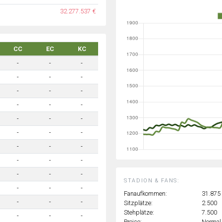
32.277.537 €
CC
EC
KC
-
-
-
-
-
-
-
-
-
-
-
-
-
-
-
-
-
-
-
-
-
-
-
-
-
-
-
STADION & FANS:
-
-
-
Fanaufkommen:
31.875
-
-
-
Sitzplätze:
2.500
Stehplätze:
7.500
-
-
-
Preise:
Normal