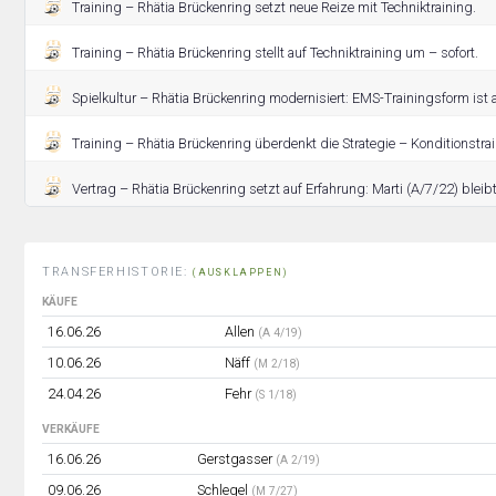
Training – Rhätia Brückenring setzt neue Reize mit Techniktraining.
Training – Rhätia Brückenring stellt auf Techniktraining um – sofort.
Spielkultur – Rhätia Brückenring modernisiert: EMS-Trainingsform ist 
Training – Rhätia Brückenring überdenkt die Strategie – Konditionstrai
Vertrag – Rhätia Brückenring setzt auf Erfahrung: Marti (A/7/22) bleib
TRANSFERHISTORIE:
(AUSKLAPPEN)
KÄUFE
16.06.26
Allen
(A 4/19)
10.06.26
Näff
(M 2/18)
24.04.26
Fehr
(S 1/18)
VERKÄUFE
16.06.26
Gerstgasser
(A 2/19)
09.06.26
Schlegel
(M 7/27)