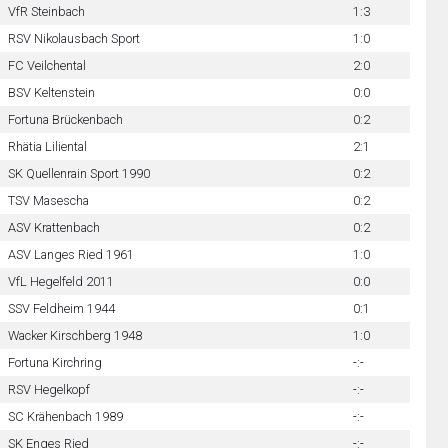
VfR Steinbach
1:3
RSV Nikolausbach Sport
1:0
FC Veilchental
2:0
BSV Keltenstein
0:0
Fortuna Brückenbach
0:2
Rhätia Liliental
2:1
SK Quellenrain Sport 1990
0:2
TSV Masescha
0:2
ASV Krattenbach
0:2
ASV Langes Ried 1961
1:0
VfL Hegelfeld 2011
0:0
SSV Feldheim 1944
0:1
Wacker Kirschberg 1948
1:0
Fortuna Kirchring
-:-
RSV Hegelkopf
-:-
SC Krähenbach 1989
-:-
SK Enges Ried
-:-