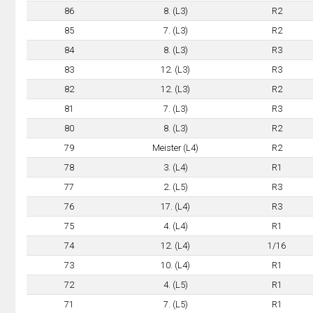
86
8. (L3)
R2
85
7. (L3)
R2
84
8. (L3)
R3
83
12. (L3)
R3
82
12. (L3)
R2
81
7. (L3)
R3
80
8. (L3)
R2
79
Meister (L4)
R2
78
3. (L4)
R1
77
2. (L5)
R3
76
17. (L4)
R3
75
4. (L4)
R1
74
12. (L4)
1/16
73
10. (L4)
R1
72
4. (L5)
R1
71
7. (L5)
R1