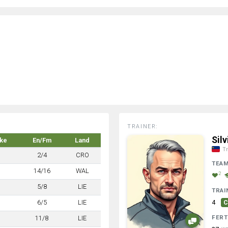
TRAINER:
Sil
rke
En/Fm
Land
Tr
2/4
CRO
TEA
14/16
WAL
2
5/8
LIE
TRAI
6/5
LIE
4
C
FERT
11/8
LIE