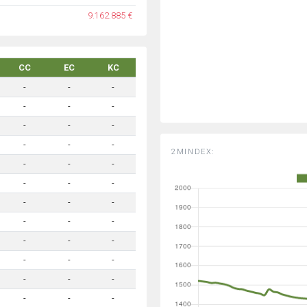
9.162.885 €
CC
EC
KC
-
-
-
-
-
-
-
-
-
-
-
-
2MINDEX:
-
-
-
-
-
-
-
-
-
-
-
-
-
-
-
-
-
-
-
-
-
-
-
-