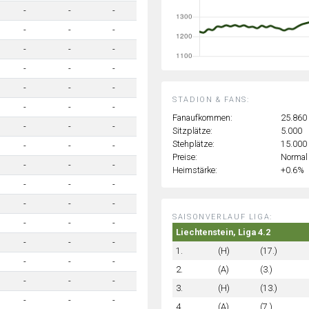
-
-
-
-
-
-
-
-
-
-
-
-
-
-
-
STADION & FANS:
-
-
-
Fanaufkommen:
25.860
-
-
-
Sitzplätze:
5.000
Stehplätze:
15.000
-
-
-
Preise:
Normal
-
-
-
Heimstärke:
+0.6%
-
-
-
-
-
-
SAISONVERLAUF LIGA:
-
-
-
Liechtenstein, Liga 4.2
-
-
-
1.
(H)
(17.)
-
-
-
2.
(A)
(3.)
-
-
-
3.
(H)
(13.)
-
-
-
4.
(A)
(7.)