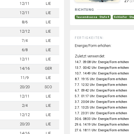
27
(27
12/11
LIE
RICHTUNG
12/11
LIE
Tausendsassa · Stufe 4
Schleifer · St
8/6
LIE
12/12
LIE
FERTIGKEITEN:
7/4
LIE
Energie/Form erhöhen:
6/8
LIE
Zuletzt verwendet:
12/11
LIE
14.7. 09:08 Uhr: Energie/Form erhöhen
13.7. 00:42 Uhr: Energie/Form erhöhen
14/16
GER
10.7. 14:49 Uhr: Energie/Form erhöhen
11/9
LIE
8.7. 19:15 Uhr: Energie/Form erhöhen
7.7. 12:32 Uhr: Energie/Form erhöhen
20/20
SCO
6.7. 09:42 Uhr: Energie/Form erhöhen
12/11
LIE
5.7. 01:17 Uhr: Energie/Form erhöhen
3.7. 20:04 Uhr: Energie/Form erhöhen
2/4
LIE
2.7. 13:25 Uhr: Energie/Form erhöhen
1.7. 23:31 Uhr: Energie/Form erhöhen
12/12
LIE
30.6. 08:33 Uhr: Energie/Form erhöhen
20/20
LIE
29.6. 14:19 Uhr: Energie/Form erhöhen
27.6. 18:11 Uhr: Energie/Form erhöhen
14/16
LIE