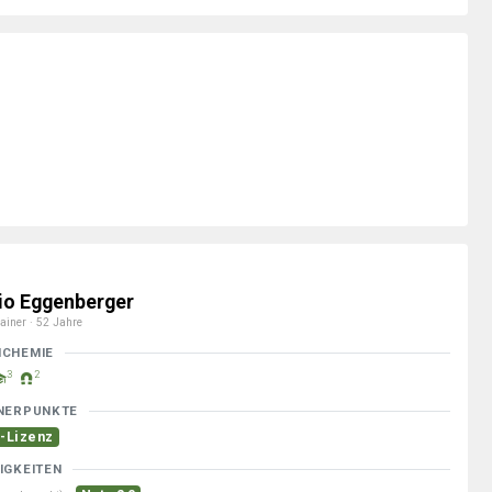
vio Eggenberger
ainer · 52 Jahre
MCHEMIE
3
2
NERPUNKTE
-Lizenz
IGKEITEN