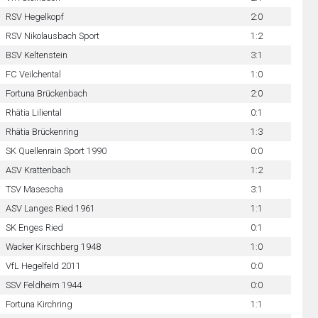
RSV Hegelkopf
2:0
RSV Nikolausbach Sport
1:2
BSV Keltenstein
3:1
FC Veilchental
1:0
Fortuna Brückenbach
2:0
Rhätia Liliental
0:1
Rhätia Brückenring
1:3
SK Quellenrain Sport 1990
0:0
ASV Krattenbach
1:2
TSV Masescha
3:1
ASV Langes Ried 1961
1:1
SK Enges Ried
0:1
Wacker Kirschberg 1948
1:0
VfL Hegelfeld 2011
0:0
SSV Feldheim 1944
0:0
Fortuna Kirchring
1:1