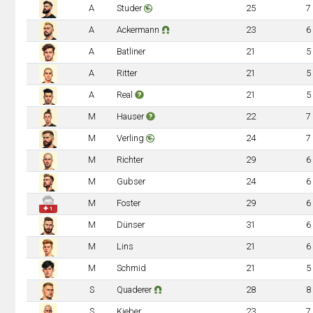
A
Studer
25
7
A
Ackermann
23
6
A
Batliner
21
5
A
Ritter
21
5
A
Real
21
5
M
Hauser
22
7
M
Verling
24
7
M
Richter
29
6
M
Gubser
24
6
M
Foster
29
6
✚ 1
M
Dünser
31
6
M
Lins
21
6
M
Schmid
21
5
S
Quaderer
28
8
S
Kieber
23
7