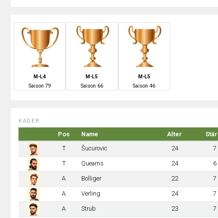
M-L4
M-L5
M-L5
S
aison
79
S
aison
66
S
aison
46
KADER:
Pos
Name
Alter
Stä
T
Šucurovic
24
7
T
Quearns
24
6
A
Bolliger
22
7
A
Verling
24
7
A
Strub
23
7