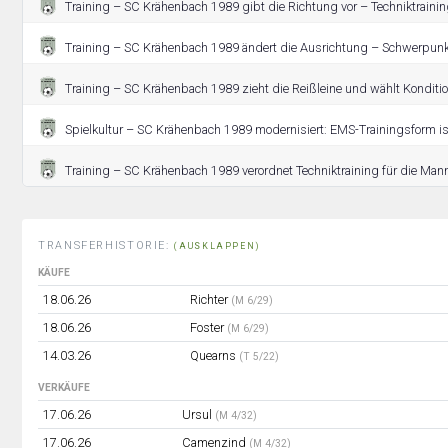
Training – SC Krähenbach 1989 gibt die Richtung vor – Techniktraining
Training – SC Krähenbach 1989 ändert die Ausrichtung – Schwerpunkt
Training – SC Krähenbach 1989 zieht die Reißleine und wählt Konditio
Spielkultur – SC Krähenbach 1989 modernisiert: EMS-Trainingsform ist
Training – SC Krähenbach 1989 verordnet Techniktraining für die Man
TRANSFERHISTORIE:
(AUSKLAPPEN)
KÄUFE
18.06.26
Richter
(M 6/29)
18.06.26
Foster
(M 6/29)
14.03.26
Quearns
(T 5/22)
VERKÄUFE
17.06.26
Ursul
(M 4/32)
17.06.26
Camenzind
(M 4/32)