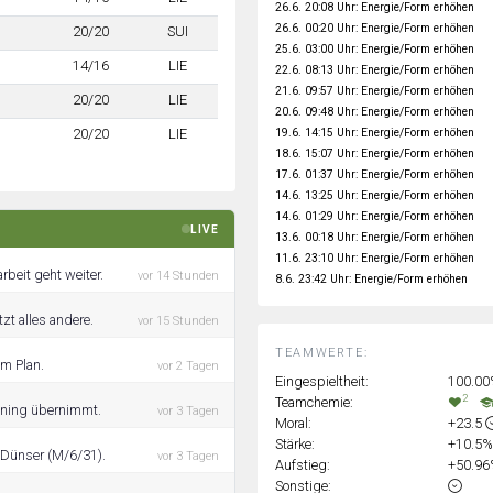
26.6. 20:08 Uhr: Energie/Form erhöhen
26.6. 00:20 Uhr: Energie/Form erhöhen
20/20
SUI
25.6. 03:00 Uhr: Energie/Form erhöhen
14/16
LIE
22.6. 08:13 Uhr: Energie/Form erhöhen
21.6. 09:57 Uhr: Energie/Form erhöhen
20/20
LIE
20.6. 09:48 Uhr: Energie/Form erhöhen
19.6. 14:15 Uhr: Energie/Form erhöhen
20/20
LIE
18.6. 15:07 Uhr: Energie/Form erhöhen
17.6. 01:37 Uhr: Energie/Form erhöhen
14.6. 13:25 Uhr: Energie/Form erhöhen
14.6. 01:29 Uhr: Energie/Form erhöhen
LIVE
13.6. 00:18 Uhr: Energie/Form erhöhen
11.6. 23:10 Uhr: Energie/Form erhöhen
beit geht weiter.
vor 14 Stunden
8.6. 23:42 Uhr: Energie/Form erhöhen
zt alles andere.
vor 15 Stunden
TEAMWERTE:
im Plan.
vor 2 Tagen
Eingespieltheit:
100.0
2
Teamchemie:
aining übernimmt.
vor 3 Tagen
Moral:
+23.5
Stärke:
+10.5
 Dünser (M/6/31).
vor 3 Tagen
Aufstieg:
+50.9
Sonstige: