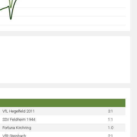
VfL Hegelfeld 2011
3:1
SSV Feldheim 1944
1:1
Fortuna Kirchring
1:0
VfR Steinbach
2:1