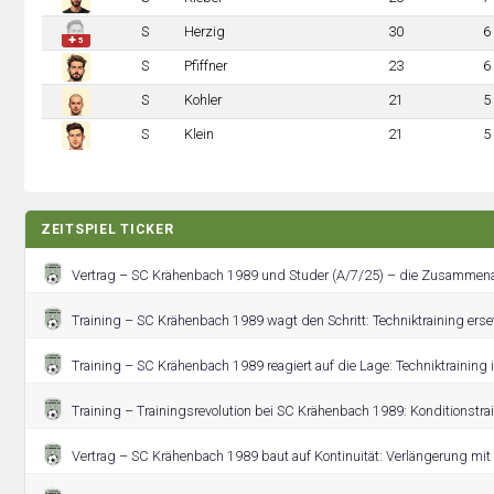
S
Herzig
30
6
✚ 5
S
Pfiffner
23
6
S
Kohler
21
5
S
Klein
21
5
ZEITSPIEL TICKER
Vertrag – SC Krähenbach 1989 und Studer (A/7/25) – die Zusammenar
Training – SC Krähenbach 1989 wagt den Schritt: Techniktraining erset
Training – SC Krähenbach 1989 reagiert auf die Lage: Techniktraining 
Training – Trainingsrevolution bei SC Krähenbach 1989: Konditionstr
Vertrag – SC Krähenbach 1989 baut auf Kontinuität: Verlängerung mit