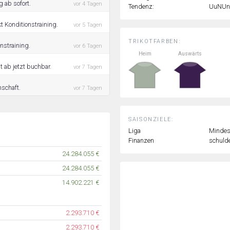
 ab sofort.
vor 4 Tagen
Tendenz:
UuNUn
 Konditionstraining.
vor 5 Tagen
TRIKOTFARBEN:
nstraining.
vor 6 Tagen
Heim
Auswärts
 ab jetzt buchbar.
vor 7 Tagen
nschaft.
vor 7 Tagen
SAISONZIELE:
Liga
Mindest
Finanzen
schulde
24.284.055 €
24.284.055 €
14.902.221 €
2.293.710 €
2.293.710 €