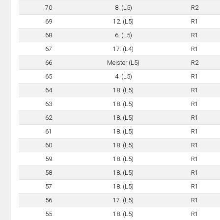
70
8. (L5)
R2
69
12. (L5)
R1
68
6. (L5)
R1
67
17. (L4)
R1
66
Meister (L5)
R2
65
4. (L5)
R1
64
18. (L5)
R1
63
18. (L5)
R1
62
18. (L5)
R1
61
18. (L5)
R1
60
18. (L5)
R1
59
18. (L5)
R1
58
18. (L5)
R1
57
18. (L5)
R1
56
17. (L5)
R1
55
18. (L5)
R1