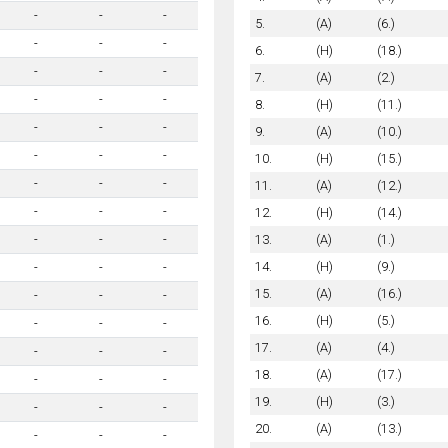
-
-
-
5.
(A)
(6.)
-
-
-
6.
(H)
(18.)
-
-
-
7.
(A)
(2.)
-
-
-
8.
(H)
(11.)
-
-
-
9.
(A)
(10.)
-
-
-
10.
(H)
(15.)
-
-
-
11.
(A)
(12.)
-
-
-
12.
(H)
(14.)
13.
(A)
(1.)
-
-
-
14.
(H)
(9.)
-
-
-
15.
(A)
(16.)
-
-
-
16.
(H)
(5.)
-
-
-
17.
(A)
(4.)
-
-
-
18.
(A)
(17.)
-
-
-
19.
(H)
(3.)
-
-
-
20.
(A)
(13.)
-
-
-