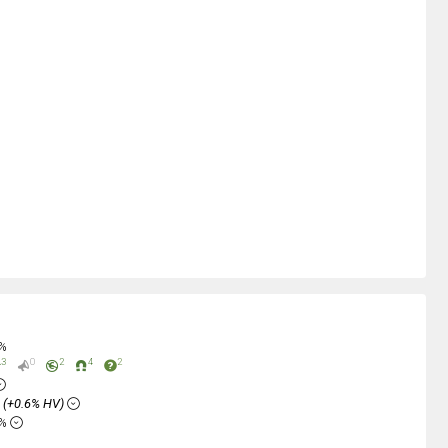
0%
3
0
2
4
2
%
(+0.6% HV)
6%