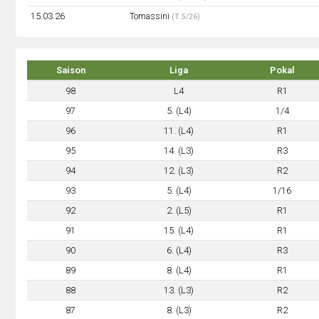
15.03.26
Tomassini
(T 5/26)
Saison
Liga
Pokal
98
L4
R1
97
5. (L4)
1/4
96
11. (L4)
R1
95
14. (L3)
R3
94
12. (L3)
R2
93
5. (L4)
1/16
92
2. (L5)
R1
91
15. (L4)
R1
90
6. (L4)
R3
89
8. (L4)
R1
88
13. (L3)
R2
87
8. (L3)
R2