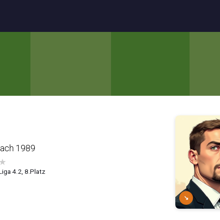
bach 1989
★
Liga 4.2, 8.Platz
↘